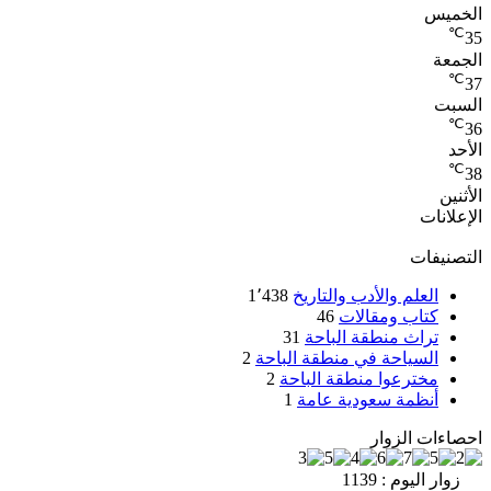
الخميس
℃
35
الجمعة
℃
37
السبت
℃
36
الأحد
℃
38
الأثنين
الإعلانات
التصنيفات
العلم والأدب والتاريخ
1٬438
كتاب ومقالات
46
تراث منطقة الباحة
31
السياحة في منطقة الباحة
2
مخترعوا منطقة الباحة
2
أنظمة سعودية عامة
1
احصاءات الزوار
زوار اليوم : 1139