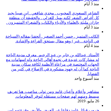
منذ 3 أيام
الشاعر السعودي المحبوب . مجدي شافعي . ابن صبيا يجيد
كل أغراض الشعر لكنه يميل للغزلي . والحقيقة أن منطقة
جازان مليئة بالعلماء والأدباء والكتاب والشعراء المتميزون .
منذ 3 أيام
الكاتب المتميز . حسن أحمد الصغير . أتحفنا بمقاله (السياحة
في الباحة…غير ) وهو مقال يستحق القراءة والإشادة.
منذ 4 أيام
الأستاذ. عبدالله بن جابر بن عبد الرحيم. معرف مدينة الباحة
له مشاركات عديدة في تجمع أهالي الباحة وله اسهامات مع
الجهات المختصة في مراعاة الأنظمة لكافة سكان مدينة
الباحة كما أن له جهود مشكورة في الإصلاح في كثير من
القضايا.
منذ أسبوع واحد
مشاهير وأعلام وأعيان غامد ومن تولى مناصب. هنا تعريف
مبسط ومنهم لهم صفحات مستقله لتوفر المعلومات.
26 مايو، 2019
حروب قبائل غامد.دفاعا عن العرض والأرض وفزعتهم لمن