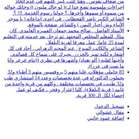
من ضعاف نفوس . وهنا عتب كبير عليهم في عدم اتخاذ
إجراءات ملموسة تضع حدا لـ (( لو جاك مليون )) وجاتك حواله
من سموه أو سموها وآخرها..؟ حولنا رسوم الخدمة. !!! ؟.
الشاعر الكبير ناصر القحطاني . في احدى ابداعاته ( يا موجز
الأنباء وش أخبار اليمن ) وللشاعر صفحة بالموقع.
الأستاذ الفاضل . صالح محمد جمعان العميره الغامدي. كان
مثال للمعلم المخلص المجتهد .ثم ترجل بعد خدمته في التعليم
لمدة 25 عاما. عمل معرفا لقرية البلعلا .
الشاعر والكاتب المبدع . عبد المجيد الزهراني . أجاد في كل
أشعاره لكنه تميز بالحزن . يجبرك على سماع كل قصائده..
وأحبها لقلبه ( ألو بغداد) وأشهرها في نظري ((تنام عرعر وانا
ما نمت في عرر)).
83 حاملي مؤهلات عليا منهم 5 بروفسيور منهم 3 أطباء و32
يحملون الدكتوراه في عدة تخصصات وعدد 14 استشاري طب
و32 طبيب في تخصصات مختلفة . وكلهم من قرية واحدة من
غامد ( قرية البلعلاء). كلنا اعتزاز وفخر .. فكيف لو عمل
إحصاء لكل الـ 300 قرية.
تسجيل الدخول
مقال عشوائي
إضافة عمود جانبي