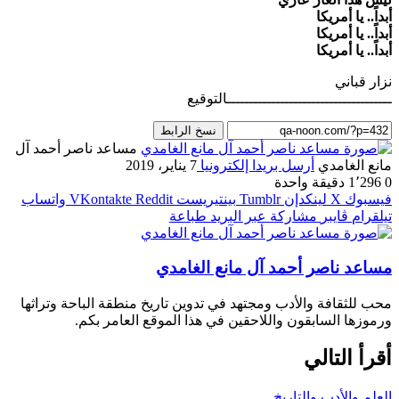
أبداً.. يا أمريكا
أبداً.. يا أمريكا
أبداً.. يا أمريكا
نزار قباني
ـــــــــــــــــــــــــــــــــــــالتوقيع
نسخ الرابط
مساعد ناصر أحمد آل
مانع الغامدي
أرسل بريدا إلكترونيا
7 يناير، 2019
0
1٬296
دقيقة واحدة
فيسبوك
‫X
لينكدإن
بينتيريست
واتساب
تيلقرام
ڤايبر
مشاركة عبر البريد
طباعة
مساعد ناصر أحمد آل مانع الغامدي
محب للثقافة والأدب ومجتهد في تدوين تاريخ منطقة الباحة وتراثها
ورموزها السابقون واللاحقين في هذا الموقع العامر بكم.
أقرأ التالي
العلم والأدب والتاريخ