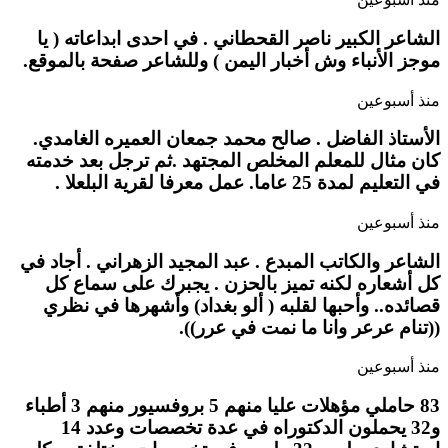
الشاعر الكبير ناصر القحطاني . في احدى ابداعاته ( يا
موجز الأنباء وش أخبار اليمن ) وللشاعر صفحة بالموقع.
منذ أسبوعين
الأستاذ الفاضل . صالح محمد جمعان العميره الغامدي.
كان مثال للمعلم المخلص المجتهد .ثم ترجل بعد خدمته
في التعليم لمدة 25 عاما. عمل معرفا لقرية البلعلا .
منذ أسبوعين
الشاعر والكاتب المبدع . عبد المجيد الزهراني . أجاد في
كل أشعاره لكنه تميز بالحزن . يجبرك على سماع كل
قصائده.. وأحبها لقلبه ( ألو بغداد) وأشهرها في نظري
((تنام عرعر وانا ما نمت في عرر)).
منذ أسبوعين
83 حاملي مؤهلات عليا منهم 5 بروفسيور منهم 3 أطباء
و32 يحملون الدكتوراه في عدة تخصصات وعدد 14