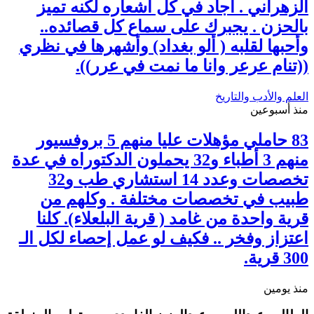
الزهراني . أجاد في كل أشعاره لكنه تميز
بالحزن . يجبرك على سماع كل قصائده..
وأحبها لقلبه ( ألو بغداد) وأشهرها في نظري
((تنام عرعر وانا ما نمت في عرر)).
العلم والأدب والتاريخ
منذ أسبوعين
83 حاملي مؤهلات عليا منهم 5 بروفسيور
منهم 3 أطباء و32 يحملون الدكتوراه في عدة
تخصصات وعدد 14 استشاري طب و32
طبيب في تخصصات مختلفة . وكلهم من
قرية واحدة من غامد ( قرية البلعلاء). كلنا
اعتزاز وفخر .. فكيف لو عمل إحصاء لكل الـ
300 قرية.
منذ يومين