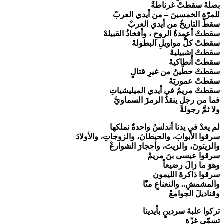
بصلهْ سقطتْ غرناطةٌ
للمرّةِ الخمسينَ – من أيدي العربْ
سقطَ التاريخُ من أيدي العربْ
سقطتْ أعمدةُ الروحِ ، وأفخاذُ القبيلهْ
سقطتْ كلُّ مواويلِ البطولهْ
سقطتْ إشبيليهْ
سقطتْ أنطاكيهْ
سقطتْ حطّينُ من غيرِ قتالٍ
سقطتْ عموريَهْ
سقطتْ مريمُ في أيدي الميليشياتِ
فما من رجلٍ ينقذُ الرمزَ السماويَّ
ولا ثمَّ رجولهْ
لم يعدْ في يدنا أندلسٌ واحدةٌ نملكها
سرقوا الأبوابَ، والحيطانَ، والزوجاتِ، والأولادَ
والزيتونَ، والزيتَ، وأحجارَ الشوارعْ
سرقوا عيسى بنَ مريمْ
وهوَ ما زالَ رضيعاً
سرقوا ذاكرةَ الليمون
والمشمشِ.. والنعناعِ منّا
وقناديلَ الجوامعْ
تركوا علبةَ سردينٍ بأيدينا
تسمّى غزّة