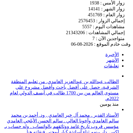
زوار الأمس : 1938
زوار الشهر : 14141
زوار العام : 451769
إجمالي الزوار : 2576453
مشاهدات اليوم : 5557
إجمالي المشاهدات : 21343206
متواجدين الآن : 7
وقت خادم الموقع : 2026-08-06
الأخيرة
الأشهر
تعليقات
الطالب عبدالله بن عبدالعزيز الغامدي. من تعليم المنطقة
الشرقية، حصل على أفضل باحث وأفضل مشروع على
مستوى العالم من بين 1700 طالب في آيسف الدولي لعام
2022م.
منذ يومين
الأستاذ القدير . محمد آل خير الغامدي , ود. أحمد بن محمد
سالم الغامدي وأخونا الغالي . سالم الحسن الأبلجي الغامدي
مؤسس قروب تاريخ غامد ووثائقهم بالواتساب . وله حساب بـ
اكس. دار بينهم ثناء أساتذة كبار أبهجني فنقلته هنا.