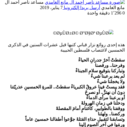
مساعد ناصر أحمد آل
مانع الغامدي
أرسل بريدا إلكترونيا
7 يناير، 2019
0
1٬296
دقيقة واحدة
هذه إحدى روائع نزار قباني كتبها قبل عشرات السنين في الذكرى
الخمسين لاغتصاب فلسطين الحبيبة
سقطتْ آخرُ جدرانِ الحياءْ
وفرحنا.. ورقصنا
وتباركنا بتوقيعِ سلامِ الجبناءْ
لم يعد يرعبنا شيءٌ
ولا يخجلنا شيءٌ
فقد يبستْ فينا عروقُ الكبرياءْ سقطتْ.. للمرةِ الخمسينِ عذريّتنا
دونَ أن نهتزَّ.. أو نصرخَ
أو يرعبنا مرأى الدماءْ
ودخلنا في زمانِ الهرولهْ
ووقفنا بالطوابيرِ، كأغنامٍ أمامَ المقصلهْ
وركضنا.. ولهثنا
وتسابقنا لتقبيلِ حذاءِ القتلهْ جوَّعوا أطفالنا خمسينَ عاماً
ورمَوا في آخرِ الصومِ إلينا