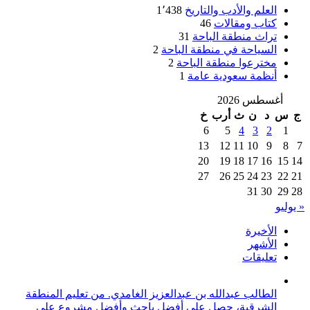
العلم والأدب والتاريخ
1٬438
كتاب ومقالات
46
تراث منطقة الباحة
31
السياحة في منطقة الباحة
2
مخترعوا منطقة الباحة
2
أنظمة سعودية عامة
1
أغسطس 2026
ج
س
د
ن
ث
أرب
خ
6
5
4
3
2
1
13
12
11
10
9
8
7
20
19
18
17
16
15
14
27
26
25
24
23
22
21
31
30
29
28
« يوليو
الأخيرة
الأشهر
تعليقات
الطالب عبدالله بن عبدالعزيز الغامدي. من تعليم المنطقة
الشرقية، حصل على أفضل باحث وأفضل مشروع على