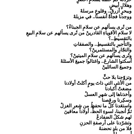
وهلالٍ أبيضٍ
وببحرٍ أزرقَ.. وقلوعٍ مرسلهْ
ووجدنا فجأةً أنفسنا.. في مزبلهْ
من تُرى يسألهم عن سلامِ الجبناءْ؟
لا سلامِ الأقوياءِ القادرينْ من تُرى يسألهم عن سلامِ البيعِ
بالتقسيطِ..؟
والتأجيرِ بالتقسيطِ.. والصفقاتِ
والتجّارِ والمستثمرينْ؟
وتُرى يسألهم عن سلامِ الميتينْ؟
أسكتوا الشارعَ.. واغتالوا جميعَ الأسئلهْ
وجميعَ السائلينْ
وتزوّجنا بلا حبٍّ
من الأنثى التي ذاتَ يومٍ أكلتْ أولادنا
مضغتْ أكبادنا
وأخذناها إلى شهرِ العسلْ
وسكِرنا ورقصنا
واستعَدنا كلَّ ما نحفظُ من شعرِ الغزلْ
ثمَّ أنجبنا، لسوءِ الحظِّ، أولاداً معاقينَ
لهم شكلُ الضفادعْ
وتشرّدنا على أرصفةِ الحزنِ
فلا من بلدٍ نحضنهُ