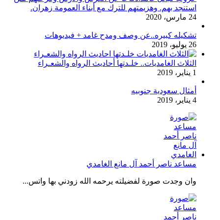
استنجد بهم. وهزيمتهم للترك مع أبناء العمومة زهران.
24 مارس، 2020
تشكيله كبيره..عن وصف ومدح غامد + فيديوهات
26 يوليو، 2019
الثلاث الغامديات.. خلـدتها أحاديث الرواه والشعـراء
1 يناير، 2019
أمثال سعودية جنوبيه
4 يناير، 2019
مساعد ناصر أحمد آل مانع الغامدي
وان وجدت صورة لفضيلته يرحمه الله زودني بها واتس...