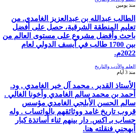
منذ يومين
الطالب عبدالله بن عبدالعزيز الغامدي. من
تعليم المنطقة الشرقية، حصل على أفضل
باحث وأفضل مشروع على مستوى العالم من
بين 1700 طالب في آيسف الدولي لعام
2022م.
العلم والأدب والتاريخ
منذ 3 أيام
الأستاذ القدير . محمد آل خير الغامدي , ود.
أحمد بن محمد سالم الغامدي وأخونا الغالي .
سالم الحسن الأبلجي الغامدي مؤسس
قروب تاريخ غامد ووثائقهم بالواتساب . وله
حساب بـ اكس. دار بينهم ثناء أساتذة كبار
أبهجني فنقلته هنا.