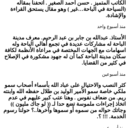
الكاتب المتميز . حسن أحمد الصغير . أتحفنا بمقاله
(السياحة في الباحة…غير ) وهو مقال يستحق القراءة
والإشادة.
منذ أسبوع واحد
الأستاذ. عبدالله بن جابر بن عبد الرحيم. معرف مدينة
الباحة له مشاركات عديدة في تجمع أهالي الباحة وله
اسهامات مع الجهات المختصة في مراعاة الأنظمة لكافة
سكان مدينة الباحة كما أن له جهود مشكورة في الإصلاح
في كثير من القضايا.
منذ أسبوعين
كثر النصب والاحتيال على عباد الله بأسماء أصحاب سمو
ملكي خاصة سمو الأمير الوليد بن طلال حفظه الله وابنته
ريم. من ضعاف نفوس . وهنا عتب كبير عليهم في عدم
اتخاذ إجراءات ملموسة تضع حدا لـ (( لو جاك مليون ))
وجاتك حواله من سموه أو سموها وآخرها..؟ حولنا رسوم
الخدمة. !!! ؟.
منذ أسبوعين