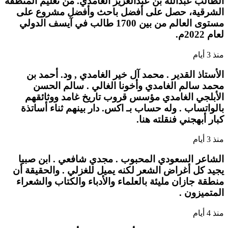
الطالب عبدالله بن عبدالعزيز الغامدي. من تعليم المنطقة
الشرقية، حصل على أفضل باحث وأفضل مشروع على
مستوى العالم من بين 1700 طالب في آيسف الدولي
لعام 2022م.
منذ 3 أيام
الأستاذ القدير . محمد آل خير الغامدي , ود. أحمد بن
محمد سالم الغامدي وأخونا الغالي . سالم الحسن
الأبلجي الغامدي مؤسس قروب تاريخ غامد ووثائقهم
بالواتساب . وله حساب بـ اكس. دار بينهم ثناء أساتذة
كبار أبهجني فنقلته هنا.
منذ 3 أيام
الشاعر السعودي المحبوب . مجدي شافعي . ابن صبيا
يجيد كل أغراض الشعر لكنه يميل للغزلي . والحقيقة أن
منطقة جازان مليئة بالعلماء والأدباء والكتاب والشعراء
المتميزون .
منذ 4 أيام