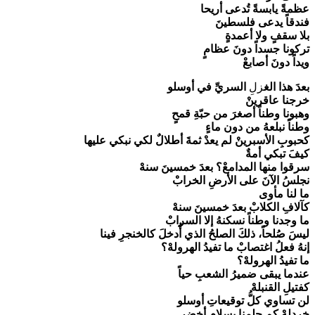
عظمةً يابسةً تُدعى أريحا
فندقاً يدعى فلسطينَ
بلا سقفٍ ولا أعمدةٍ
تركونا جسداً دونَ عظامٍ
ويداً دونَ أصابعْ
بعدَ هذا الغ
زلِ
السريِّ في أوسلو
خرجنا عاقرينْ
وهبونا وطناً أصغرَ من حبّةِ قمحٍ
وطناً نبلعهُ من دون ماءٍ
كحبوبِ الأسبرينْ لم يعدْ ثمةَ أطلالٌ لكي نبكي عليها
كيفَ تبكي أمةٌ
سرقوا منها المدامعْ؟ بعدَ خمسينَ سنهْ
نجلسُ الآنَ على الأرضِ الخرابْ
ما لنا مأوى
كآلافِ الكلابْ بعدَ خمسينَ سنهْ
ما وجدنا وطناً نسكنهُ إلا السرابْ
ليسَ صُلحاً، ذلكَ الصلحُ الذي أُدخلَ كالخنجرِ فينا
إنهُ فعلُ اغتصابْ ما تفيدُ الهرولهْ؟
ما تفيدُ الهرولهْ؟
عندما يبقى ضميرُ الشعبِ حياً
كفتيلِ القنبلهْ
لن تساوي كلُّ توقيعاتِ أوسلو
خردلهْ كم حلمنا بسلامٍ أخضرٍ