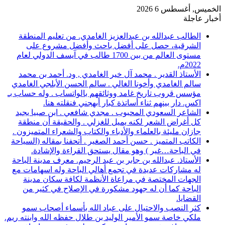
الخميس, أغسطس 6 2026
أخبار عاجلة
الطالب عبدالله بن عبدالعزيز الغامدي. من تعليم المنطقة
الشرقية، حصل على أفضل باحث وأفضل مشروع على
مستوى العالم من بين 1700 طالب في آيسف الدولي لعام
2022م.
الأستاذ القدير . محمد آل خير الغامدي , ود. أحمد بن محمد
سالم الغامدي وأخونا الغالي . سالم الحسن الأبلجي الغامدي
مؤسس قروب تاريخ غامد ووثائقهم بالواتساب . وله حساب بـ
اكس. دار بينهم ثناء أساتذة كبار أبهجني فنقلته هنا.
الشاعر السعودي المحبوب . مجدي شافعي . ابن صبيا يجيد
كل أغراض الشعر لكنه يميل للغزلي . والحقيقة أن منطقة
جازان مليئة بالعلماء والأدباء والكتاب والشعراء المتميزون .
الكاتب المتميز . حسن أحمد الصغير . أتحفنا بمقاله (السياحة
في الباحة…غير ) وهو مقال يستحق القراءة والإشادة.
الأستاذ. عبدالله بن جابر بن عبد الرحيم. معرف مدينة الباحة
له مشاركات عديدة في تجمع أهالي الباحة وله اسهامات مع
الجهات المختصة في مراعاة الأنظمة لكافة سكان مدينة
الباحة كما أن له جهود مشكورة في الإصلاح في كثير من
القضايا.
كثر النصب والاحتيال على عباد الله بأسماء أصحاب سمو
ملكي خاصة سمو الأمير الوليد بن طلال حفظه الله وابنته ريم.