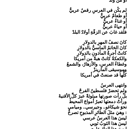
أو من ولدْ
لم يكُن في العرسِ رقصٌ عربيٌّ
أو طعامٌ عربيٌّ
أو غناءٌ عربيٌّ
أو حياءٌ عربيٌّ
فلقد غابَ عن الزفّةِ أولادُ البلدْ
كانَ نصفُ المهرِ بالدولارِ
كانَ الخاتمُ الماسيُّ بالدولارِ
كانتْ أجرةُ المأذونِ بالدولارِ
والكعكةُ كانتْ هبةً من أمريكا
وغطاءُ العرسِ، والأزهارُ، والشمعُ
وموسيقى المارينزْ
كلُّها قد صنعتْ في أمريكا
وانتهى العرسُ
ولم تحضرْ فلسطينُ الفرحْ
بلْ رأت صورتها مبثوثةً عبرَ كلِّ الأقنيهْ
ورأتْ دمعتها تعبرُ أمواجَ المحيطْ
نحوَ شيكاغو.. وجيرسي.. وميامي
: وهيَ مثلَ الطائرِ المذبوحِ تصرخْ
ليسَ هذا العرسُ عرسي
ليسَ هذا الثوبُ ثوبي
ليسَ هذا العارُ عاري