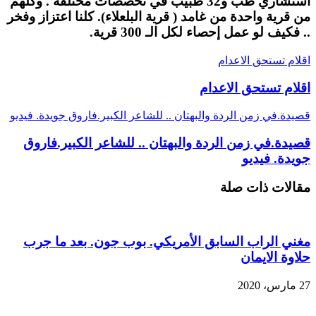
استشاري طب و32 طبيب في تخصصات مختلفة . وكلهم
من قرية واحدة من غامد ( قرية البلعلاء). كلنا اعتزاز وفخر
.. فكيف لو عمل إحصاء لكل الـ 300 قرية.
اقلام تستحق الاعدام
اقلام تستحق الاعدام
قصيدة.في زمن الردة والبهتان .. للشاعر الكبير.فاروق جويدة. فيديو
قصيدة.في زمن الردة والبهتان .. للشاعر الكبير.فاروق
جويدة. فيديو
مقالات ذات صلة
مغني الراب السابق الأمريكي. بوب جون. بعد ما جرب
حلاوة الايمان
27 مارس، 2020