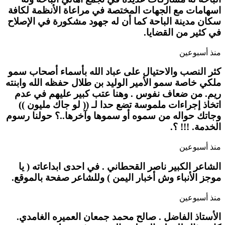
اسهامات مع الجهات المختصة في مراعاة الأنظمة لكافة
سكان مدينة الباحة كما أن له جهود مشكورة في الإصلاح
في كثير من القضايا.
منذ أسبوعين
كثر النصب والاحتيال على عباد الله بأسماء أصحاب سمو
ملكي خاصة سمو الأمير الوليد بن طلال حفظه الله وابنته
ريم. من ضعاف نفوس . وهنا عتب كبير عليهم في عدم
اتخاذ إجراءات ملموسة تضع حدا لـ (( لو جاك مليون ))
وجاتك حواله من سموه أو سموها وآخرها..؟ حولنا رسوم
الخدمة. !!! ؟.
منذ أسبوعين
الشاعر الكبير ناصر القحطاني . في احدى ابداعاته ( يا
موجز الأنباء وش أخبار اليمن ) وللشاعر صفحة بالموقع.
منذ أسبوعين
الأستاذ الفاضل . صالح محمد جمعان العميره الغامدي.