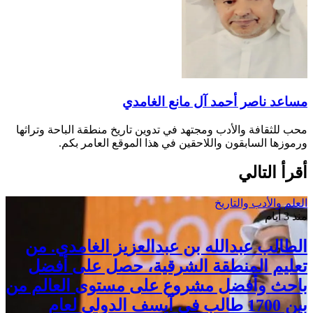
مساعد ناصر أحمد آل مانع الغامدي
محب للثقافة والأدب ومجتهد في تدوين تاريخ منطقة الباحة وتراثها
ورموزها السابقون واللاحقين في هذا الموقع العامر بكم.
أقرأ التالي
العلم والأدب والتاريخ
منذ 3 أيام
الطالب عبدالله بن عبدالعزيز الغامدي. من
تعليم المنطقة الشرقية، حصل على أفضل
باحث وأفضل مشروع على مستوى العالم من
بين 1700 طالب في آيسف الدولي لعام