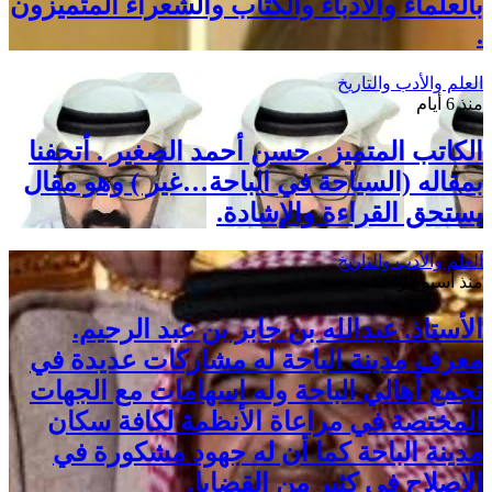
بالعلماء والأدباء والكتاب والشعراء المتميزون
.
العلم والأدب والتاريخ
منذ 6 أيام
الكاتب المتميز . حسن أحمد الصغير . أتحفنا
بمقاله (السياحة في الباحة…غير ) وهو مقال
يستحق القراءة والإشادة.
العلم والأدب والتاريخ
منذ أسبوع واحد
الأستاذ. عبدالله بن جابر بن عبد الرحيم.
معرف مدينة الباحة له مشاركات عديدة في
تجمع أهالي الباحة وله اسهامات مع الجهات
المختصة في مراعاة الأنظمة لكافة سكان
مدينة الباحة كما أن له جهود مشكورة في
الإصلاح في كثير من القضايا.