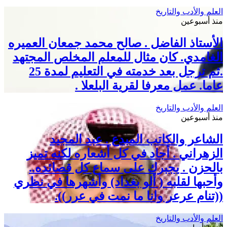
العلم والأدب والتاريخ
منذ أسبوعين
الأستاذ الفاضل . صالح محمد جمعان العميره
الغامدي. كان مثال للمعلم المخلص المجتهد
.ثم ترجل بعد خدمته في التعليم لمدة 25
عاما. عمل معرفا لقرية البلعلا .
العلم والأدب والتاريخ
منذ أسبوعين
الشاعر والكاتب المبدع . عبد المجيد
الزهراني . أجاد في كل أشعاره لكنه تميز
بالحزن . يجبرك على سماع كل قصائده..
وأحبها لقلبه ( ألو بغداد) وأشهرها في نظري
((تنام عرعر وانا ما نمت في عرر)).
العلم والأدب والتاريخ