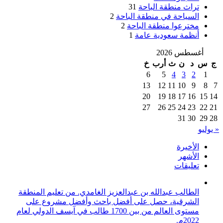
تراث منطقة الباحة
31
السياحة في منطقة الباحة
2
مخترعوا منطقة الباحة
2
أنظمة سعودية عامة
1
أغسطس 2026
ج
س
د
ن
ث
أرب
خ
6
5
4
3
2
1
13
12
11
10
9
8
7
20
19
18
17
16
15
14
27
26
25
24
23
22
21
31
30
29
28
« يوليو
الأخيرة
الأشهر
تعليقات
الطالب عبدالله بن عبدالعزيز الغامدي. من تعليم المنطقة
الشرقية، حصل على أفضل باحث وأفضل مشروع على
مستوى العالم من بين 1700 طالب في آيسف الدولي لعام
2022م.