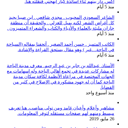
اكس. دار بينهم ثناء أساتذة كبار أبهجني فنقلته هنا.
منذ 5 أيام
الشاعر السعودي المحبوب . مجدي شافعي . ابن صبيا يجيد
كل أغراض الشعر لكنه يميل للغزلي . والحقيقة أن منطقة
جازان مليئة بالعلماء والأدباء والكتاب والشعراء المتميزون .
منذ 5 أيام
الكاتب المتميز . حسن أحمد الصغير . أتحفنا بمقاله (السياحة
في الباحة…غير ) وهو مقال يستحق القراءة والإشادة.
منذ 6 أيام
الأستاذ. عبدالله بن جابر بن عبد الرحيم. معرف مدينة الباحة
له مشاركات عديدة في تجمع أهالي الباحة وله اسهامات مع
الجهات المختصة في مراعاة الأنظمة لكافة سكان مدينة
الباحة كما أن له جهود مشكورة في الإصلاح في كثير من
القضايا.
منذ أسبوع واحد
مشاهير وأعلام وأعيان غامد ومن تولى مناصب. هنا تعريف
مبسط ومنهم لهم صفحات مستقله لتوفر المعلومات.
26 مايو، 2019