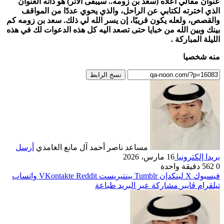
عنوان مقالي أعلاه (سعد بن زومه.. سيبقى الأثر) هو ذاته العنوان
الذي اخترته لكتابي عن الراحل، والذي يحوي عددًا من المواقف
والقصص، ولعله يكون قريبًا، إن يسر الله لي ذلك. سعد بن زومه كم
بينك وبين الله من خبايا حتى تصعد اليه كل هذه الدعوات لك في هذه
الليلة المباركة .
منه شخصيا
نسخ الرابط
مساعد ناصر أحمد آل مانع الغامدي
أرسل
بريدا إلكترونيا
16 مارس، 2026
0
562
دقيقة واحدة
فيسبوك
‫X
لينكدإن
بينتيريست
واتساب
تيلقرام
ڤايبر
مشاركة عبر البريد
طباعة