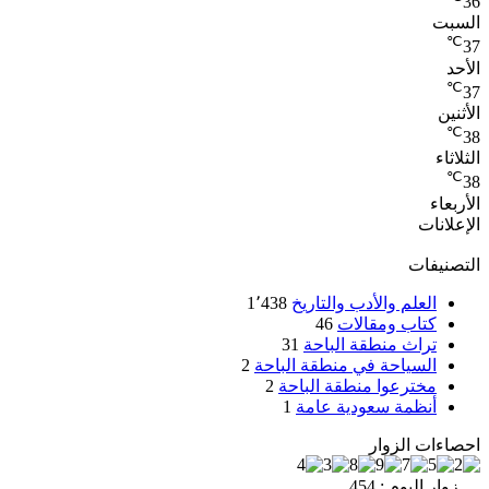
36
السبت
℃
37
الأحد
℃
37
الأثنين
℃
38
الثلاثاء
℃
38
الأربعاء
الإعلانات
التصنيفات
العلم والأدب والتاريخ
1٬438
كتاب ومقالات
46
تراث منطقة الباحة
31
السياحة في منطقة الباحة
2
مخترعوا منطقة الباحة
2
أنظمة سعودية عامة
1
احصاءات الزوار
زوار اليوم : 454