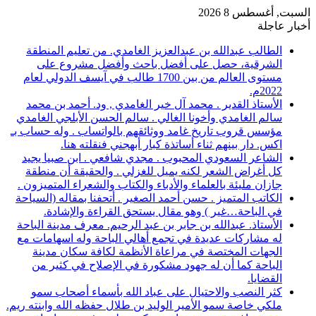
السبت, أغسطس 8 2026
أخبار عاجلة
الطالب عبدالله بن عبدالعزيز الغامدي. من تعليم المنطقة
الشرقية، حصل على أفضل باحث وأفضل مشروع على
مستوى العالم من بين 1700 طالب في آيسف الدولي لعام
2022م.
الأستاذ القدير . محمد آل خير الغامدي , ود. أحمد بن محمد
سالم الغامدي وأخونا الغالي . سالم الحسن الأبلجي الغامدي
مؤسس قروب تاريخ غامد ووثائقهم بالواتساب . وله حساب بـ
اكس. دار بينهم ثناء أساتذة كبار أبهجني فنقلته هنا.
الشاعر السعودي المحبوب . مجدي شافعي . ابن صبيا يجيد
كل أغراض الشعر لكنه يميل للغزلي . والحقيقة أن منطقة
جازان مليئة بالعلماء والأدباء والكتاب والشعراء المتميزون .
الكاتب المتميز . حسن أحمد الصغير . أتحفنا بمقاله (السياحة
في الباحة…غير ) وهو مقال يستحق القراءة والإشادة.
الأستاذ. عبدالله بن جابر بن عبد الرحيم. معرف مدينة الباحة
له مشاركات عديدة في تجمع أهالي الباحة وله اسهامات مع
الجهات المختصة في مراعاة الأنظمة لكافة سكان مدينة
الباحة كما أن له جهود مشكورة في الإصلاح في كثير من
القضايا.
كثر النصب والاحتيال على عباد الله بأسماء أصحاب سمو
ملكي خاصة سمو الأمير الوليد بن طلال حفظه الله وابنته ريم.