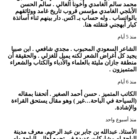
محمد سالم الغامدي وأخونا الغالي . سالم الحسن
الأبلجي الغامدي مؤسس قروب تاريخ غامد ووثائقهم
بالواتساب . وله حساب بـ اكس. دار بينهم ثناء أساتذة
كبار أبهجني فنقلته هنا.
منذ 5 أيام
الشاعر السعودي المحبوب . مجدي شافعي . ابن صبيا
يجيد كل أغراض الشعر لكنه يميل للغزلي . والحقيقة أن
منطقة جازان مليئة بالعلماء والأدباء والكتاب والشعراء
المتميزون .
منذ 6 أيام
الكاتب المتميز . حسن أحمد الصغير . أتحفنا بمقاله
(السياحة في الباحة…غير ) وهو مقال يستحق القراءة
والإشادة.
منذ أسبوع واحد
الأستاذ. عبدالله بن جابر بن عبد الرحيم. معرف مدينة
الباحة له مشاركات عديدة في تجمع أهالي الباحة وله