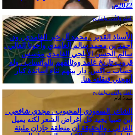
2022م.
العلم والأدب والتاريخ
منذ 5 أيام
الأستاذ القدير . محمد آل خير الغامدي , ود.
أحمد بن محمد سالم الغامدي وأخونا الغالي .
سالم الحسن الأبلجي الغامدي مؤسس
قروب تاريخ غامد ووثائقهم بالواتساب . وله
حساب بـ اكس. دار بينهم ثناء أساتذة كبار
أبهجني فنقلته هنا.
العلم والأدب والتاريخ
منذ 5 أيام
الشاعر السعودي المحبوب . مجدي شافعي .
ابن صبيا يجيد كل أغراض الشعر لكنه يميل
للغزلي . والحقيقة أن منطقة جازان مليئة