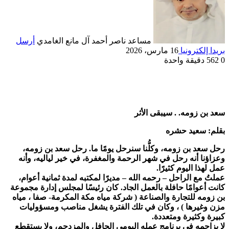
مساعد ناصر أحمد آل مانع الغامدي
أرسل
بريدا إلكترونيا
16 مارس، 2026
0
562
دقيقة واحدة
سعد بن زومه. . سيبقى الأثر
بقلم: سعيد حشره
رحل سعد بن زومه، وكلُّنا سنرحل يومًا ما. رحل سعد بن زومه،
وعزاؤنا أنه رحل في شهر الرحمة والمغفرة، في خير لياليه، وأنه
عمل لهذا اليوم كثيرًا.
عملتُ مع الراحل – رحمه الله – مديرًا لمكتبه لمدة ثمانية أعوام،
كانت أعوامًا حافلة بالعمل الجاد. كان رئيسًا لمجلس إدارة مجموعة
بن زومه للتجارة والصناعة ( شركة مياه مكة المكرمة- صفا ، مياه
مزن وغيرها ) ، وكان في تلك الفترة يشغل مناصب ومسؤوليات
كبيرة وكثيرة ومتعددة.
لا يزاحمه في برنامج عمله اليومي الحافل والمزدحم، ولا يستقطع