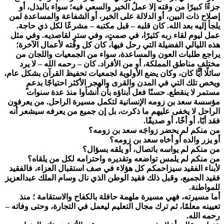
جزءًا كبيرًا من وقته إلا عملُ الخير والسعي فيه؛ سواء بالبذل، أو
إصلاح ذات البين، أو الدلالة على الخير، أو الشفاعة والمساعدة لمن
يلجأ إليه بعد الله. كان قلبه – قبل مكتبه – مشرعًا لكل ذي حاجة.
عمل ليوم لقاء ربه كثيرًا، في صمتٍ، وفي سترٍ لقاصديه. وفي مثل
هذه الليالي الفضيلة التي رحل فيها، كان كل وقته لأعمال الآخرة؛
يراجع طلبات العون والمساعدة، سواء من الجمعيات واللجان من
مختلف مناطق المملكة، أو من الأفراد. كان – رحمه الله – لا يرد
سائلًا أيًّا كان، وكان يضع الأولوية لجمعيات تحفيظ القرآن بشكل عام،
ويخص تلك التي في المدن والقرى والهجر الأكثر احتياجًا بدعمٍ
مستمر لا ينقطع. حسنًا فعل أبناؤه بأن أنشأوا منذ عدة سنوات
مؤسسة سعد بن زومه الإنسانية لتكمل مسيرة الراحل. من يعرفون
الراحل لا يخفى عليهم ما ذكرت، بل إن جميع من يعرفه سيشعر أنه
فقد أبًا، أو أخًا، أو صديقًا.
من منكم لم يحضر زواجَه سعد بن زومه؟
أو يزر والده أو أخاه سعد بن زومه؟
من منكم لم يواسه باتصال، أو يلقه بسؤال؟
من منكم لم يلمس تواضعه وتقديره واحترامه لكل من يلقاه؟
لأبناء الفقيد سيزاحمكم كل هؤلاء في صف استقبال العزاء، فالفقيد
فقيد الجميع، وقبل ذلك فقيد الوطن الذي نال وسام الملك عبدالعزيز
للمواطنة.
أما مسيرته، فهي مسيرة ملهمة حافلة بالكفاح والاستقامة ؛ منذ
تعيينه معلمًا، ثم ترك مجال التعليم ليعمل في التجارة، وحتى وفاته –
رحمه الله.