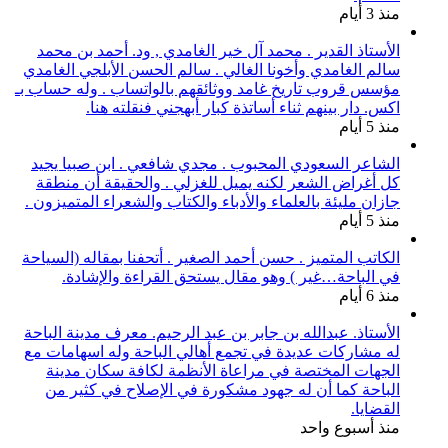
منذ 3 أيام
الأستاذ القدير . محمد آل خير الغامدي , ود. أحمد بن محمد
سالم الغامدي وأخونا الغالي . سالم الحسن الأبلجي الغامدي
مؤسس قروب تاريخ غامد ووثائقهم بالواتساب . وله حساب بـ
اكس. دار بينهم ثناء أساتذة كبار أبهجني فنقلته هنا.
منذ 5 أيام
الشاعر السعودي المحبوب . مجدي شافعي . ابن صبيا يجيد
كل أغراض الشعر لكنه يميل للغزلي . والحقيقة أن منطقة
جازان مليئة بالعلماء والأدباء والكتاب والشعراء المتميزون .
منذ 5 أيام
الكاتب المتميز . حسن أحمد الصغير . أتحفنا بمقاله (السياحة
في الباحة…غير ) وهو مقال يستحق القراءة والإشادة.
منذ 6 أيام
الأستاذ. عبدالله بن جابر بن عبد الرحيم. معرف مدينة الباحة
له مشاركات عديدة في تجمع أهالي الباحة وله اسهامات مع
الجهات المختصة في مراعاة الأنظمة لكافة سكان مدينة
الباحة كما أن له جهود مشكورة في الإصلاح في كثير من
القضايا.
منذ أسبوع واحد