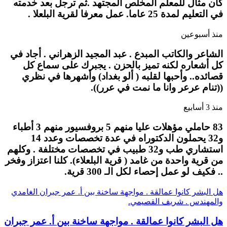
كان مثال للمعلم المخلص المجتهد .ثم ترجل بعد خدمته
في التعليم لمدة 25 عاما. عمل معرفا لقرية البلعلا .
منذ أسبوعين
الشاعر والكاتب المبدع . عبد المجيد الزهراني . أجاد في
كل أشعاره لكنه تميز بالحزن . يجبرك على سماع كل
قصائده.. وأحبها لقلبه ( ألو بغداد) وأشهرها في نظري
((تنام عرعر وانا ما نمت في عرر)).
منذ 3 أسابيع
83 حاملي مؤهلات عليا منهم 5 بروفسيور منهم 3 أطباء
و32 يحملون الدكتوراه في عدة تخصصات وعدد 14
استشاري طب و32 طبيب في تخصصات مختلفة . وكلهم
من قرية واحدة من غامد ( قرية البلعلاء). كلنا اعتزاز وفخر
.. فكيف لو عمل إحصاء لكل الـ 300 قرية.
هل البشر كانوا عمالقة . مواجهة ساخنة بين أ. عمر جبران الغامدي
والمهندس . شريف القصيمي.
هل البشر كانوا عمالقة . مواجهة ساخنة بين أ. عمر جبران