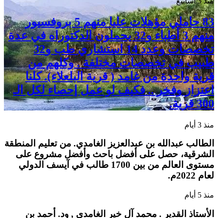
منذ 3 أسابيع
83 حاملي مؤهلات عليا منهم 5 بروفسيور
منهم 3 أطباء و32 يحملون الدكتوراه في عدة
تخصصات وعدد 14 استشاري طب و32
طبيب في تخصصات مختلفة . وكلهم من
قرية واحدة من غامد ( قرية البلعلاء). كلنا
اعتزاز وفخر .. فكيف لو عمل إحصاء لكل الـ
300 قرية.
منذ 3 أيام
الطالب عبدالله بن عبدالعزيز الغامدي. من تعليم المنطقة
الشرقية، حصل على أفضل باحث وأفضل مشروع على
مستوى العالم من بين 1700 طالب في آيسف الدولي
لعام 2022م.
منذ 5 أيام
الأستاذ القدير . محمد آل خير الغامدي , ود. أحمد بن