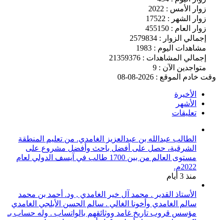
زوار الأمس : 2022
زوار الشهر : 17522
زوار العام : 455150
إجمالي الزوار : 2579834
مشاهدات اليوم : 1983
إجمالي المشاهدات : 21359376
متواجدين الآن : 9
وقت خادم الموقع : 2026-08-08
الأخيرة
الأشهر
تعليقات
الطالب عبدالله بن عبدالعزيز الغامدي. من تعليم المنطقة
الشرقية، حصل على أفضل باحث وأفضل مشروع على
مستوى العالم من بين 1700 طالب في آيسف الدولي لعام
2022م.
منذ 3 أيام
الأستاذ القدير . محمد آل خير الغامدي , ود. أحمد بن محمد
سالم الغامدي وأخونا الغالي . سالم الحسن الأبلجي الغامدي
مؤسس قروب تاريخ غامد ووثائقهم بالواتساب . وله حساب بـ