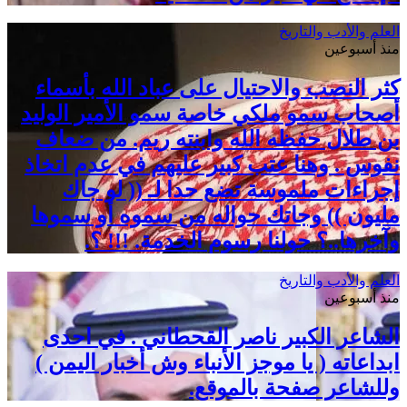
العلم والأدب والتاريخ
منذ أسبوعين
كثر النصب والاحتيال على عباد الله بأسماء
أصحاب سمو ملكي خاصة سمو الأمير الوليد
بن طلال حفظه الله وابنته ريم. من ضعاف
نفوس . وهنا عتب كبير عليهم في عدم اتخاذ
إجراءات ملموسة تضع حدا لـ (( لو جاك
مليون )) وجاتك حواله من سموه أو سموها
وآخرها..؟ حولنا رسوم الخدمة. !!! ؟.
العلم والأدب والتاريخ
منذ أسبوعين
الشاعر الكبير ناصر القحطاني . في احدى
ابداعاته ( يا موجز الأنباء وش أخبار اليمن )
وللشاعر صفحة بالموقع.