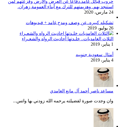
حروب قبائل غامد.دفاعا عن العرض والأرض وفزعتهم لمن
استنجد بهم. وهزيمتهم للترك مع أبناء العمومة زهران.
24 مارس، 2020
تشكيله كبيره..عن وصف ومدح غامد + فيديوهات
26 يوليو، 2019
الثلاث الغامديات.. خلـدتها أحاديث الرواه والشعـراء
1 يناير، 2019
أمثال سعودية جنوبيه
4 يناير، 2019
مساعد ناصر أحمد آل مانع الغامدي
وان وجدت صورة لفضيلته يرحمه الله زودني بها واتس...