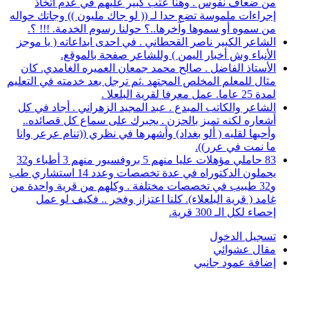
من ضعاف نفوس . وهنا عتب كبير عليهم في عدم اتخاذ
إجراءات ملموسة تضع حدا لـ (( لو جاك مليون )) وجاتك حواله
من سموه أو سموها وآخرها..؟ حولنا رسوم الخدمة. !!! ؟.
الشاعر الكبير ناصر القحطاني . في احدى ابداعاته ( يا موجز
الأنباء وش أخبار اليمن ) وللشاعر صفحة بالموقع.
الأستاذ الفاضل . صالح محمد جمعان العميره الغامدي. كان
مثال للمعلم المخلص المجتهد .ثم ترجل بعد خدمته في التعليم
لمدة 25 عاما. عمل معرفا لقرية البلعلا .
الشاعر والكاتب المبدع . عبد المجيد الزهراني . أجاد في كل
أشعاره لكنه تميز بالحزن . يجبرك على سماع كل قصائده..
وأحبها لقلبه ( ألو بغداد) وأشهرها في نظري ((تنام عرعر وانا
ما نمت في عرر)).
83 حاملي مؤهلات عليا منهم 5 بروفسيور منهم 3 أطباء و32
يحملون الدكتوراه في عدة تخصصات وعدد 14 استشاري طب
و32 طبيب في تخصصات مختلفة . وكلهم من قرية واحدة من
غامد ( قرية البلعلاء). كلنا اعتزاز وفخر .. فكيف لو عمل
إحصاء لكل الـ 300 قرية.
تسجيل الدخول
مقال عشوائي
إضافة عمود جانبي