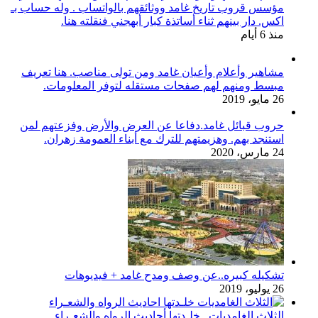
مؤسس قروب تاريخ غامد ووثائقهم بالواتساب . وله حساب بـ
اكس. دار بينهم ثناء أساتذة كبار أبهجني فنقلته هنا.
منذ 6 أيام
مشاهير وأعلام وأعيان غامد ومن تولى مناصب. هنا تعريف
مبسط ومنهم لهم صفحات مستقله لتوفر المعلومات.
26 مايو، 2019
حروب قبائل غامد.دفاعا عن العرض والأرض وفزعتهم لمن
استنجد بهم. وهزيمتهم للترك مع أبناء العمومة زهران.
24 مارس، 2020
تشكيله كبيره..عن وصف ومدح غامد + فيديوهات
26 يوليو، 2019
الثلاث الغامديات.. خلـدتها أحاديث الرواه والشعـراء