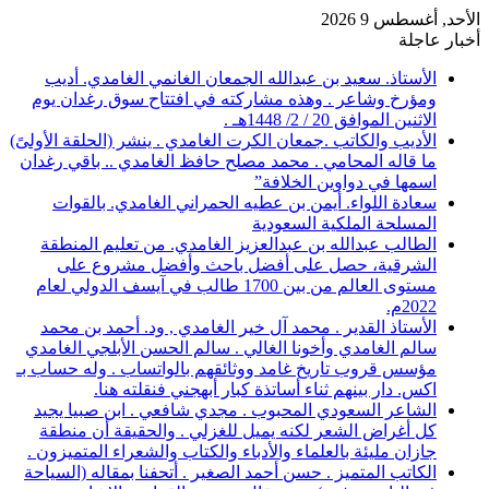
الأحد, أغسطس 9 2026
أخبار عاجلة
الأستاذ. سعيد بن عبدالله الجمعان الغانمي الغامدي. أديب
ومؤرخ وشاعر . وهذه مشاركته في افتتاح سوق رغدان يوم
الاثنين الموافق 20 / 2/ 1448هـ .
الأديب والكاتب .جمعان الكرت الغامدي . ينشر (الحلقة الأولىً)
ما قاله المحامي . محمد مصلح حافظ الغامدي .. باقي رغدان
اسمها في دواوين الخلافة”
سعادة اللواء. أيمن بن عطيه الحمراني الغامدي. بالقوات
المسلحة الملكية السعودية
الطالب عبدالله بن عبدالعزيز الغامدي. من تعليم المنطقة
الشرقية، حصل على أفضل باحث وأفضل مشروع على
مستوى العالم من بين 1700 طالب في آيسف الدولي لعام
2022م.
الأستاذ القدير . محمد آل خير الغامدي , ود. أحمد بن محمد
سالم الغامدي وأخونا الغالي . سالم الحسن الأبلجي الغامدي
مؤسس قروب تاريخ غامد ووثائقهم بالواتساب . وله حساب بـ
اكس. دار بينهم ثناء أساتذة كبار أبهجني فنقلته هنا.
الشاعر السعودي المحبوب . مجدي شافعي . ابن صبيا يجيد
كل أغراض الشعر لكنه يميل للغزلي . والحقيقة أن منطقة
جازان مليئة بالعلماء والأدباء والكتاب والشعراء المتميزون .
الكاتب المتميز . حسن أحمد الصغير . أتحفنا بمقاله (السياحة