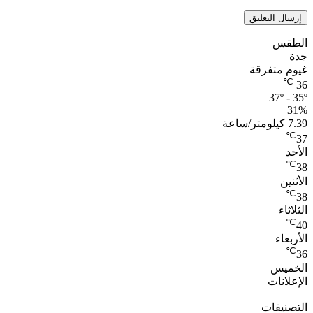
الطقس
جدة
غيوم متفرقة
℃
36
37º - 35º
31%
7.39 كيلومتر/ساعة
℃
37
الأحد
℃
38
الأثنين
℃
38
الثلاثاء
℃
40
الأربعاء
℃
36
الخميس
الإعلانات
التصنيفات