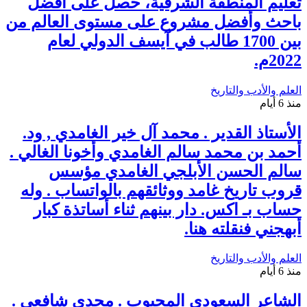
تعليم المنطقة الشرقية، حصل على أفضل
باحث وأفضل مشروع على مستوى العالم من
بين 1700 طالب في آيسف الدولي لعام
2022م.
العلم والأدب والتاريخ
منذ 6 أيام
الأستاذ القدير . محمد آل خير الغامدي , ود.
أحمد بن محمد سالم الغامدي وأخونا الغالي .
سالم الحسن الأبلجي الغامدي مؤسس
قروب تاريخ غامد ووثائقهم بالواتساب . وله
حساب بـ اكس. دار بينهم ثناء أساتذة كبار
أبهجني فنقلته هنا.
العلم والأدب والتاريخ
منذ 6 أيام
الشاعر السعودي المحبوب . مجدي شافعي .