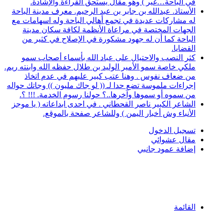
في الباحة…غير ) وهو مقال يستحق القراءة والإشادة.
الأستاذ. عبدالله بن جابر بن عبد الرحيم. معرف مدينة الباحة
له مشاركات عديدة في تجمع أهالي الباحة وله اسهامات مع
الجهات المختصة في مراعاة الأنظمة لكافة سكان مدينة
الباحة كما أن له جهود مشكورة في الإصلاح في كثير من
القضايا.
كثر النصب والاحتيال على عباد الله بأسماء أصحاب سمو
ملكي خاصة سمو الأمير الوليد بن طلال حفظه الله وابنته ريم.
من ضعاف نفوس . وهنا عتب كبير عليهم في عدم اتخاذ
إجراءات ملموسة تضع حدا لـ (( لو جاك مليون )) وجاتك حواله
من سموه أو سموها وآخرها..؟ حولنا رسوم الخدمة. !!! ؟.
الشاعر الكبير ناصر القحطاني . في احدى ابداعاته ( يا موجز
الأنباء وش أخبار اليمن ) وللشاعر صفحة بالموقع.
تسجيل الدخول
مقال عشوائي
إضافة عمود جانبي
القائمة