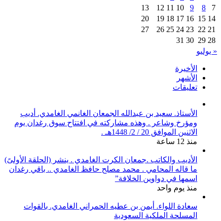
13
12
11
10
9
8
7
20
19
18
17
16
15
14
27
26
25
24
23
22
21
31
30
29
28
« يوليو
الأخيرة
الأشهر
تعليقات
الأستاذ. سعيد بن عبدالله الجمعان الغانمي الغامدي. أديب
ومؤرخ وشاعر . وهذه مشاركته في افتتاح سوق رغدان يوم
الاثنين الموافق 20 / 2/ 1448هـ .
منذ 12 ساعة
الأديب والكاتب .جمعان الكرت الغامدي . ينشر (الحلقة الأولىً)
ما قاله المحامي . محمد مصلح حافظ الغامدي .. باقي رغدان
اسمها في دواوين الخلافة”
منذ يوم واحد
سعادة اللواء. أيمن بن عطيه الحمراني الغامدي. بالقوات
المسلحة الملكية السعودية