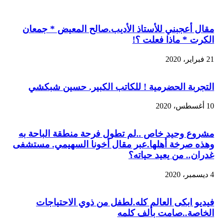
مقال أعجبني للأستاذ الأديب.صالح المعيض * جمعان
الكرت * ماذا فعلت ؟!
21 فبراير، 2020
التجربة الحضرمية ! للكاتب الكبير. حسين شبكشي
10 أغسطس، 2020
مشروع وحيد خاص ..لم تطول فرحة منطقة الباحة به
وهذه صرخة أهلها.عبر مقال أخونا السهيمي. مستشفى
غدران.. من يعيد حياته؟
4 ديسمبر، 2020
فيديو ابكى العالم كله.لطفل من ذوي الاحتياجات
الخاصة..صامت بألف كلمه