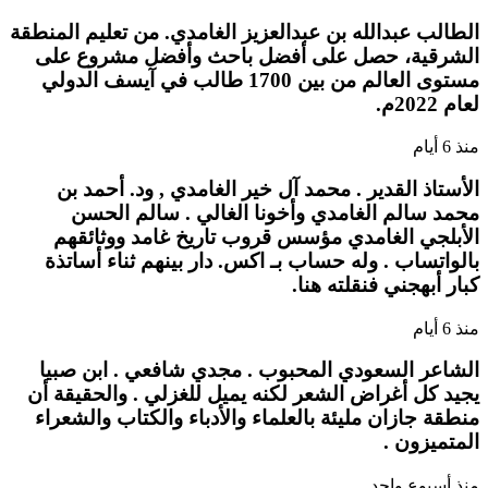
الطالب عبدالله بن عبدالعزيز الغامدي. من تعليم المنطقة
الشرقية، حصل على أفضل باحث وأفضل مشروع على
مستوى العالم من بين 1700 طالب في آيسف الدولي
لعام 2022م.
منذ 6 أيام
الأستاذ القدير . محمد آل خير الغامدي , ود. أحمد بن
محمد سالم الغامدي وأخونا الغالي . سالم الحسن
الأبلجي الغامدي مؤسس قروب تاريخ غامد ووثائقهم
بالواتساب . وله حساب بـ اكس. دار بينهم ثناء أساتذة
كبار أبهجني فنقلته هنا.
منذ 6 أيام
الشاعر السعودي المحبوب . مجدي شافعي . ابن صبيا
يجيد كل أغراض الشعر لكنه يميل للغزلي . والحقيقة أن
منطقة جازان مليئة بالعلماء والأدباء والكتاب والشعراء
المتميزون .
منذ أسبوع واحد