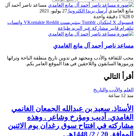
مساعد ناصر أحمد آل
مانع الغامدي
أرسل بريدا إلكترونيا
27 يوليو، 2021
0
1٬628
دقيقة واحدة
فيسبوك
‫X
لينكدإن
بينتيريست
واتساب
تيلقرام
ڤايبر
مشاركة عبر البريد
طباعة
مساعد ناصر أحمد آل مانع الغامدي
محب للثقافة والأدب ومجتهد في تدوين تاريخ منطقة الباحة وتراثها
ورموزها السابقون واللاحقين في هذا الموقع العامر بكم.
أقرأ التالي
العلم والأدب والتاريخ
منذ 12 ساعة
الأستاذ. سعيد بن عبدالله الجمعان الغانمي
الغامدي. أديب ومؤرخ وشاعر . وهذه
مشاركته في افتتاح سوق رغدان يوم الاثنين
الموافق 20 / 2/ 1448هـ .