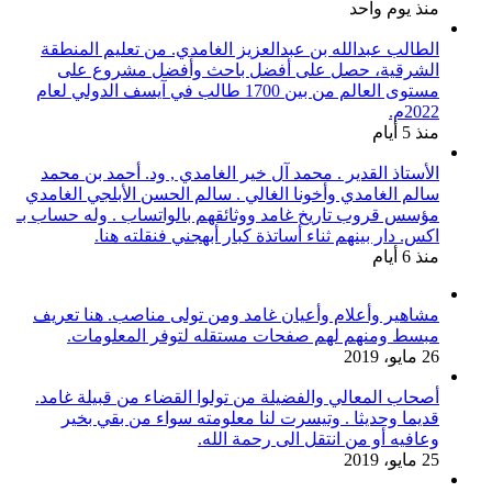
منذ يوم واحد
الطالب عبدالله بن عبدالعزيز الغامدي. من تعليم المنطقة
الشرقية، حصل على أفضل باحث وأفضل مشروع على
مستوى العالم من بين 1700 طالب في آيسف الدولي لعام
2022م.
منذ 5 أيام
الأستاذ القدير . محمد آل خير الغامدي , ود. أحمد بن محمد
سالم الغامدي وأخونا الغالي . سالم الحسن الأبلجي الغامدي
مؤسس قروب تاريخ غامد ووثائقهم بالواتساب . وله حساب بـ
اكس. دار بينهم ثناء أساتذة كبار أبهجني فنقلته هنا.
منذ 6 أيام
مشاهير وأعلام وأعيان غامد ومن تولى مناصب. هنا تعريف
مبسط ومنهم لهم صفحات مستقله لتوفر المعلومات.
26 مايو، 2019
أصحاب المعالي والفضيلة من تولوا القضاء من قبيلة غامد.
قديما وحديثا . وتيسرت لنا معلومته سواء من بقي بخير
وعافيه أو من انتقل الى رحمة الله.
25 مايو، 2019