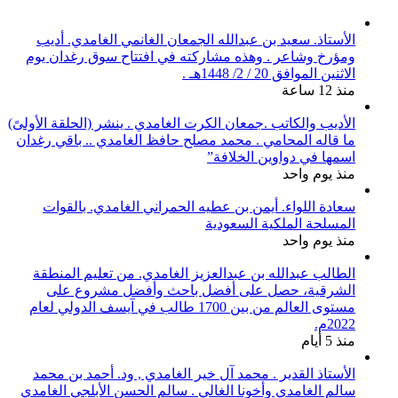
الأستاذ. سعيد بن عبدالله الجمعان الغانمي الغامدي. أديب
ومؤرخ وشاعر . وهذه مشاركته في افتتاح سوق رغدان يوم
الاثنين الموافق 20 / 2/ 1448هـ .
منذ 12 ساعة
الأديب والكاتب .جمعان الكرت الغامدي . ينشر (الحلقة الأولىً)
ما قاله المحامي . محمد مصلح حافظ الغامدي .. باقي رغدان
اسمها في دواوين الخلافة”
منذ يوم واحد
سعادة اللواء. أيمن بن عطيه الحمراني الغامدي. بالقوات
المسلحة الملكية السعودية
منذ يوم واحد
الطالب عبدالله بن عبدالعزيز الغامدي. من تعليم المنطقة
الشرقية، حصل على أفضل باحث وأفضل مشروع على
مستوى العالم من بين 1700 طالب في آيسف الدولي لعام
2022م.
منذ 5 أيام
الأستاذ القدير . محمد آل خير الغامدي , ود. أحمد بن محمد
سالم الغامدي وأخونا الغالي . سالم الحسن الأبلجي الغامدي