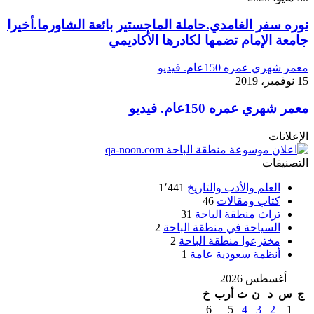
نوره سفر الغامدي.حاملة الماجستير بائعة الشاورما.أخيرا
جامعة الإمام تضمها لكادرها الأكاديمي
معمر شهري عمره 150عام. فيديو
15 نوفمبر، 2019
معمر شهري عمره 150عام. فيديو
الإعلانات
التصنيفات
العلم والأدب والتاريخ
1٬441
كتاب ومقالات
46
تراث منطقة الباحة
31
السياحة في منطقة الباحة
2
مخترعوا منطقة الباحة
2
أنظمة سعودية عامة
1
أغسطس 2026
ج
س
د
ن
ث
أرب
خ
6
5
4
3
2
1