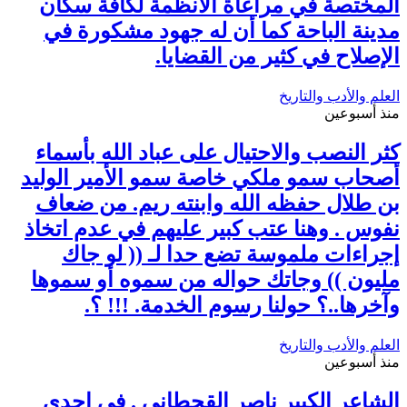
المختصة في مراعاة الأنظمة لكافة سكان
مدينة الباحة كما أن له جهود مشكورة في
الإصلاح في كثير من القضايا.
العلم والأدب والتاريخ
منذ أسبوعين
كثر النصب والاحتيال على عباد الله بأسماء
أصحاب سمو ملكي خاصة سمو الأمير الوليد
بن طلال حفظه الله وابنته ريم. من ضعاف
نفوس . وهنا عتب كبير عليهم في عدم اتخاذ
إجراءات ملموسة تضع حدا لـ (( لو جاك
مليون )) وجاتك حواله من سموه أو سموها
وآخرها..؟ حولنا رسوم الخدمة. !!! ؟.
العلم والأدب والتاريخ
منذ أسبوعين
الشاعر الكبير ناصر القحطاني . في احدى