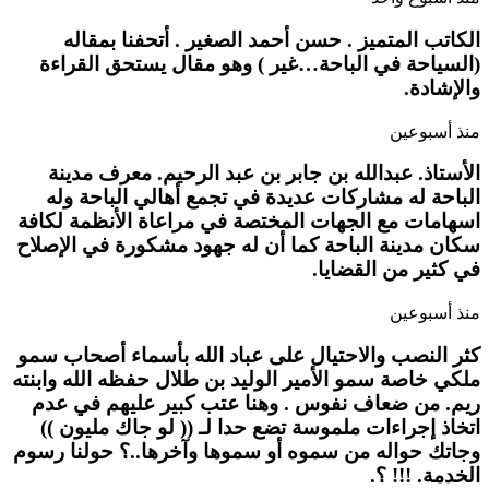
الكاتب المتميز . حسن أحمد الصغير . أتحفنا بمقاله
(السياحة في الباحة…غير ) وهو مقال يستحق القراءة
والإشادة.
منذ أسبوعين
الأستاذ. عبدالله بن جابر بن عبد الرحيم. معرف مدينة
الباحة له مشاركات عديدة في تجمع أهالي الباحة وله
اسهامات مع الجهات المختصة في مراعاة الأنظمة لكافة
سكان مدينة الباحة كما أن له جهود مشكورة في الإصلاح
في كثير من القضايا.
منذ أسبوعين
كثر النصب والاحتيال على عباد الله بأسماء أصحاب سمو
ملكي خاصة سمو الأمير الوليد بن طلال حفظه الله وابنته
ريم. من ضعاف نفوس . وهنا عتب كبير عليهم في عدم
اتخاذ إجراءات ملموسة تضع حدا لـ (( لو جاك مليون ))
وجاتك حواله من سموه أو سموها وآخرها..؟ حولنا رسوم
الخدمة. !!! ؟.