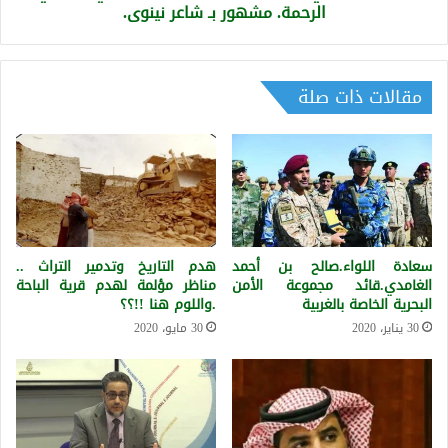
قصيدة(
الرحمة. مشهور بـ شاعر نينوى.
الى
الحبيب)
في
حب
مقالات ذات صلة
نبي
الرحمة.
مشهور
بـ
شاعر
نينوى.
سعادة اللواء.صالح بن أحمد
هدم التاريخ وتدمير التراث ..
الغامدي.قائد مجموعة الأمن
مناظر مؤلمة لهدم قرية الباحة
البحرية الخاصة بالغربية
.واللوم هنا !!؟؟
30 يناير، 2020
30 مايو، 2020