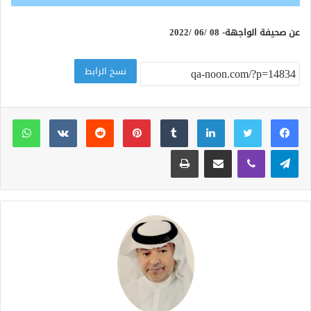
عن صحيفة الواجهة- 08 /06 /2022
نسخ الرابط
لينكدإن
بينتيريست
وات
تيلقرام
ڤايبر
مشاركة عبر البريد
طباعة