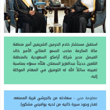
استقبل مستشار خادم الحرمين الشريفين أمير منطقة
مكة المكرمة صاحب السمو الملكي الأمير خالد
الفيصل‬⁩ مدير شركة أرامكو السعودية بالمنطقة
المُعين حديثاً عبدالعزيز السفلان. هنّأه سموّه بمناسبة
تعيينه سائلاً الله له التوفيق في المهام الموكلة
إليه.
معلومة مني –
سعادته من بالجرشي قرية المصنعه
.
تعذر وجود سيرة ذاتيه من لديه يوافيني مشكورا.