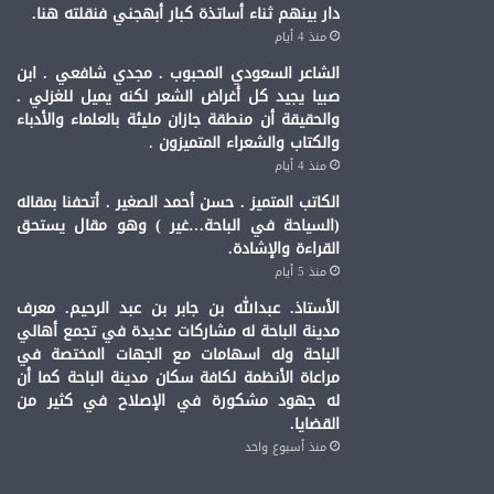
دار بينهم ثناء أساتذة كبار أبهجني فنقلته هنا.
منذ 4 أيام
الشاعر السعودي المحبوب . مجدي شافعي . ابن
صبيا يجيد كل أغراض الشعر لكنه يميل للغزلي .
والحقيقة أن منطقة جازان مليئة بالعلماء والأدباء
والكتاب والشعراء المتميزون .
منذ 4 أيام
الكاتب المتميز . حسن أحمد الصغير . أتحفنا بمقاله
(السياحة في الباحة…غير ) وهو مقال يستحق
القراءة والإشادة.
منذ 5 أيام
الأستاذ. عبدالله بن جابر بن عبد الرحيم. معرف
مدينة الباحة له مشاركات عديدة في تجمع أهالي
الباحة وله اسهامات مع الجهات المختصة في
مراعاة الأنظمة لكافة سكان مدينة الباحة كما أن
له جهود مشكورة في الإصلاح في كثير من
القضايا.
منذ أسبوع واحد