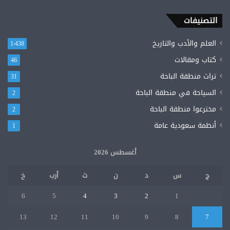
رجل
في
التصنيفات
العالم
“عدنان
العلم والأدب والتاريخ
1٬438
خاشقجي”
كتاب ومقالات
46
تراث منطقة الباحة
31
السياحة في منطقة الباحة
2
مخترعوا منطقة الباحة
2
أنظمة سعودية عامة
1
أغسطس 2026
ج
س
د
ن
ث
أرب
خ
6
5
4
3
2
1
13
12
11
10
9
8
7