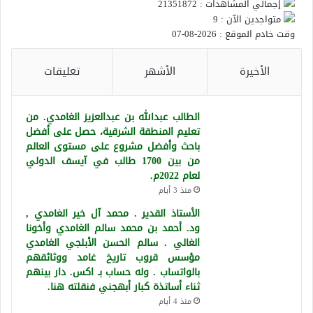
إجمالي المشاهدات : 21351872
متواجدين الآن : 9
وقت خادم الموقع : 2026-08-07
الأخيرة
الأشهر
تعليقات
الطالب عبدالله بن عبدالعزيز الغامدي. من
تعليم المنطقة الشرقية، حصل على أفضل
باحث وأفضل مشروع على مستوى العالم
من بين 1700 طالب في آيسف الدولي
لعام 2022م.
منذ 3 أيام
الأستاذ القدير . محمد آل خير الغامدي ,
ود. أحمد بن محمد سالم الغامدي وأخونا
الغالي . سالم الحسن الأبلجي الغامدي
مؤسس قروب تاريخ غامد ووثائقهم
بالواتساب . وله حساب بـ اكس. دار بينهم
ثناء أساتذة كبار أبهجني فنقلته هنا.
منذ 4 أيام