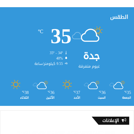
الطقس
35
℃
جدة
35º - 34º
40%
9.55 كيلومتر/ساعة
غيوم متفرقة
38
36
37
36
35
℃
℃
℃
℃
℃
الجمعة
السبت
الأحد
الأثنين
الثلاثاء
الإعلانات