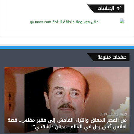
الإعلانات
صفحات متنوعة
من
القصر
المعلق
والثراء
الفاحش
إلى
فقير
مفلس..
16 نوفمبر، 2019
من القصر المعلق والثراء الفاحش إلى فقير مفلس.. قصة
قصة
افلاس أغنى رجل في العالم “عدنان خاشقجي”
افلاس
أغنى