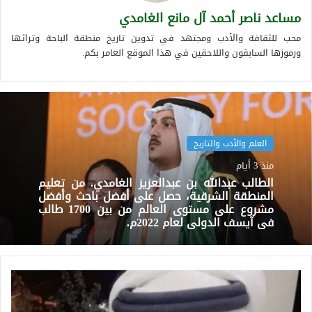
مساعد ناصر أحمد آل مانع الغامدي
محب للثقافة والأدب ومجتهد في تدوين تاريخ منطقة الباحة وتراثها
ورموزها السابقون واللاحقين في هذا الموقع العامر بكم.
العلم والأدب والتاريخ
منذ 3 أيام
الطالب عبدالله بن عبدالعزيز الغامدي. من تعليم
المنطقة الشرقية، حصل على أفضل باحث وأفضل
مشروع على مستوى العالم من بين 1700 طالب
في آيسف الدولي لعام 2022م.
فيصل
بن
أحمد