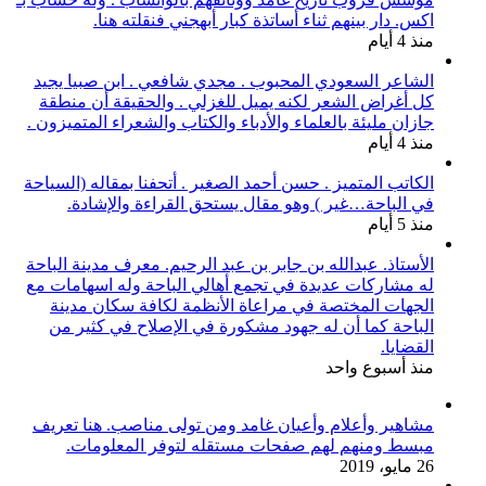
اكس. دار بينهم ثناء أساتذة كبار أبهجني فنقلته هنا.
منذ 4 أيام
الشاعر السعودي المحبوب . مجدي شافعي . ابن صبيا يجيد
كل أغراض الشعر لكنه يميل للغزلي . والحقيقة أن منطقة
جازان مليئة بالعلماء والأدباء والكتاب والشعراء المتميزون .
منذ 4 أيام
الكاتب المتميز . حسن أحمد الصغير . أتحفنا بمقاله (السياحة
في الباحة…غير ) وهو مقال يستحق القراءة والإشادة.
منذ 5 أيام
الأستاذ. عبدالله بن جابر بن عبد الرحيم. معرف مدينة الباحة
له مشاركات عديدة في تجمع أهالي الباحة وله اسهامات مع
الجهات المختصة في مراعاة الأنظمة لكافة سكان مدينة
الباحة كما أن له جهود مشكورة في الإصلاح في كثير من
القضايا.
منذ أسبوع واحد
مشاهير وأعلام وأعيان غامد ومن تولى مناصب. هنا تعريف
مبسط ومنهم لهم صفحات مستقله لتوفر المعلومات.
26 مايو، 2019