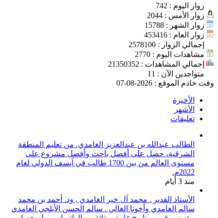
زوار اليوم : 742
زوار الأمس : 2044
زوار الشهر : 15788
زوار العام : 453416
إجمالي الزوار : 2578100
مشاهدات اليوم : 2770
إجمالي المشاهدات : 21350352
متواجدين الآن : 11
وقت خادم الموقع : 2026-08-07
الأخيرة
الأشهر
تعليقات
الطالب عبدالله بن عبدالعزيز الغامدي. من تعليم المنطقة
الشرقية، حصل على أفضل باحث وأفضل مشروع على
مستوى العالم من بين 1700 طالب في آيسف الدولي لعام
2022م.
منذ 3 أيام
الأستاذ القدير . محمد آل خير الغامدي , ود. أحمد بن محمد
سالم الغامدي وأخونا الغالي . سالم الحسن الأبلجي الغامدي
مؤسس قروب تاريخ غامد ووثائقهم بالواتساب . وله حساب بـ