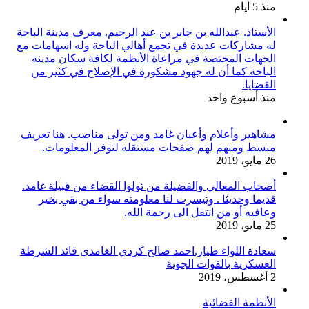
منذ 5 أيام
الأستاذ. عبدالله بن جابر بن عبد الرحيم. معرف مدينة الباحة
له مشاركات عديدة في تجمع أهالي الباحة وله اسهامات مع
الجهات المختصة في مراعاة الأنظمة لكافة سكان مدينة
الباحة كما أن له جهود مشكورة في الإصلاح في كثير من
القضايا.
منذ أسبوع واحد
مشاهير وأعلام وأعيان غامد ومن تولى مناصب. هنا تعريف
مبسط ومنهم لهم صفحات مستقله لتوفر المعلومات.
26 مايو، 2019
أصحاب المعالي والفضيلة من تولوا القضاء من قبيلة غامد.
قديما وحديثا . وتيسرت لنا معلومته سواء من بقي بخير
وعافيه أو من انتقل الى رحمة الله.
25 مايو، 2019
سعادة اللواء طيار.احمد صالح كردي الغامدي قائد الشرطة
العسكرية بالقوات الجوية
2 أغسطس، 2019
الأنظمة القضائية