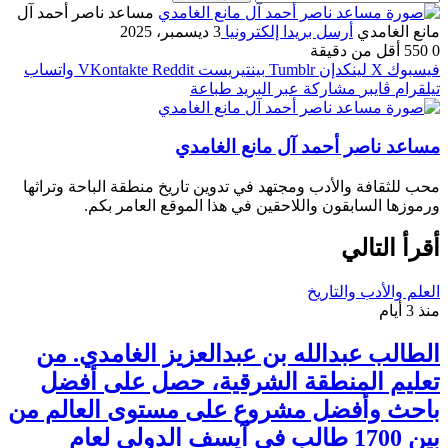
مساعد ناصر أحمد آل
مانع الغامدي
أرسل بريدا إلكترونيا
3 ديسمبر، 2025
0
550
أقل من دقيقة
فيسبوك
‫X
لينكدإن
بينتيريست
واتساب
تيلقرام
ڤايبر
مشاركة عبر البريد
طباعة
مساعد ناصر أحمد آل مانع الغامدي
محب للثقافة والأدب ومجتهد في تدوين تاريخ منطقة الباحة وتراثها
ورموزها السابقون واللاحقين في هذا الموقع العامر بكم.
أقرأ التالي
العلم والأدب والتاريخ
منذ 3 أيام
الطالب عبدالله بن عبدالعزيز الغامدي. من
تعليم المنطقة الشرقية، حصل على أفضل
باحث وأفضل مشروع على مستوى العالم من
بين 1700 طالب في آيسف الدولي لعام