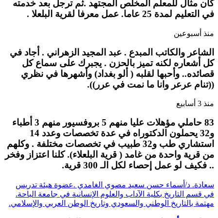
كان مثال للمعلم المخلص المجتهد .ثم ترجل بعد خدمته
في التعليم لمدة 25 عاما. عمل معرفا لقرية البلعلا .
منذ أسبوعين
الشاعر والكاتب المبدع . عبد المجيد الزهراني . أجاد في
كل أشعاره لكنه تميز بالحزن . يجبرك على سماع كل
قصائده.. وأحبها لقلبه ( ألو بغداد) وأشهرها في نظري
((تنام عرعر وانا ما نمت في عرر)).
منذ 3 أسابيع
83 حاملي مؤهلات عليا منهم 5 بروفسيور منهم 3 أطباء
و32 يحملون الدكتوراه في عدة تخصصات وعدد 14
استشاري طب و32 طبيب في تخصصات مختلفة . وكلهم
من قرية واحدة من غامد ( قرية البلعلاء). كلنا اعتزاز وفخر
.. فكيف لو عمل إحصاء لكل الـ 300 قرية.
سعادة. د/أسماء حسن سعيد مصوي الغامدي .عضوة هيئة تدريس
في قسم التاريخ بكلية الآداب والعلوم الإنسانية في جامعة الباحة.
مهتمة بالتاريخ الوطني والسعودي وتاريخ الوطن العربي والإسلامي.