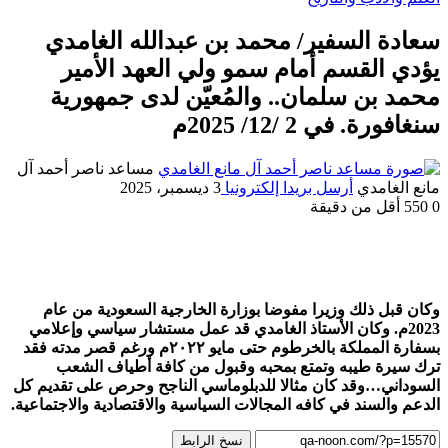
سعادة السفير/ محمد بن عبدالله الغامدي
يؤدي القسم أمام سمو ولي العهد الأمير
محمد بن سلمان.. والمُعيّن لدى جمهورية
سنغافورة. في 2 /12/ 2025م
مساعد ناصر أحمد آل
مانع الغامدي
أرسل بريدا إلكترونيا
3 ديسمبر، 2025
0
550
أقل من دقيقة
وكان قبل ذلك وزيرا مفوضا بوزارة الخارجية السعودية من عام
2023م. وكان الأستاذ الغامدي قد عمل مستشار سياسي وإعلامي
بسفارة المملكة بالخرطوم حتى مايو ٢٠٢٢م ورغم قصر مدته فقد
ترك سيرة طيبه وتمتع بمحبه وقبول من كافة أطياف الشعب
السوداني…وقد كان مثالا للدبلوماسي الناجح وحرص على تقديم كل
الدعم والسند في كافه المجالات السياسية والاقتصادية والاجتماعية.
نسخ الرابط