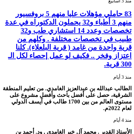
منذ 3 أسابيع
83 حاملي مؤهلات عليا منهم 5 بروفسيور
منهم 3 أطباء و32 يحملون الدكتوراه في عدة
تخصصات وعدد 14 استشاري طب و32
طبيب في تخصصات مختلفة . وكلهم من
قرية واحدة من غامد ( قرية البلعلاء). كلنا
اعتزاز وفخر .. فكيف لو عمل إحصاء لكل الـ
300 قرية.
منذ 3 أيام
الطالب عبدالله بن عبدالعزيز الغامدي. من تعليم المنطقة
الشرقية، حصل على أفضل باحث وأفضل مشروع على
مستوى العالم من بين 1700 طالب في آيسف الدولي
لعام 2022م.
منذ 4 أيام
الأستاذ القدير . محمد آل خير الغامدي , ود. أحمد بن