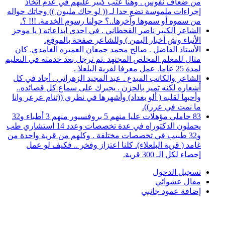
من ضعاف نفوس . وهنا عتب كبير عليهم في عدم اتخاذ
إجراءات ملموسة تضع حدا لـ (( لو جاك مليون )) وجاتك حواله
من سموه أو سموها وآخرها..؟ حولنا رسوم الخدمة. !!! ؟.
الشاعر الكبير ناصر القحطاني . في احدى ابداعاته ( يا موجز
الأنباء وش أخبار اليمن ) وللشاعر صفحة بالموقع.
الأستاذ الفاضل . صالح محمد جمعان العميره الغامدي. كان
مثال للمعلم المخلص المجتهد .ثم ترجل بعد خدمته في التعليم
لمدة 25 عاما. عمل معرفا لقرية البلعلا .
الشاعر والكاتب المبدع . عبد المجيد الزهراني . أجاد في كل
أشعاره لكنه تميز بالحزن . يجبرك على سماع كل قصائده..
وأحبها لقلبه ( ألو بغداد) وأشهرها في نظري ((تنام عرعر وانا
ما نمت في عرر)).
83 حاملي مؤهلات عليا منهم 5 بروفسيور منهم 3 أطباء و32
يحملون الدكتوراه في عدة تخصصات وعدد 14 استشاري طب
و32 طبيب في تخصصات مختلفة . وكلهم من قرية واحدة من
غامد ( قرية البلعلاء). كلنا اعتزاز وفخر .. فكيف لو عمل
إحصاء لكل الـ 300 قرية.
تسجيل الدخول
مقال عشوائي
إضافة عمود جانبي