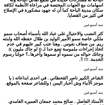
اسهامات مع الجهات المختصة في مراعاة الأنظمة لكافة
سكان مدينة الباحة كما أن له جهود مشكورة في الإصلاح
في كثير من القضايا.
منذ أسبوعين
كثر النصب والاحتيال على عباد الله بأسماء أصحاب سمو
ملكي خاصة سمو الأمير الوليد بن طلال حفظه الله وابنته
ريم. من ضعاف نفوس . وهنا عتب كبير عليهم في عدم
اتخاذ إجراءات ملموسة تضع حدا لـ (( لو جاك مليون ))
وجاتك حواله من سموه أو سموها وآخرها..؟ حولنا رسوم
الخدمة. !!! ؟.
منذ أسبوعين
الشاعر الكبير ناصر القحطاني . في احدى ابداعاته ( يا
موجز الأنباء وش أخبار اليمن ) وللشاعر صفحة بالموقع.
منذ أسبوعين
الأستاذ الفاضل . صالح محمد جمعان العميره الغامدي.