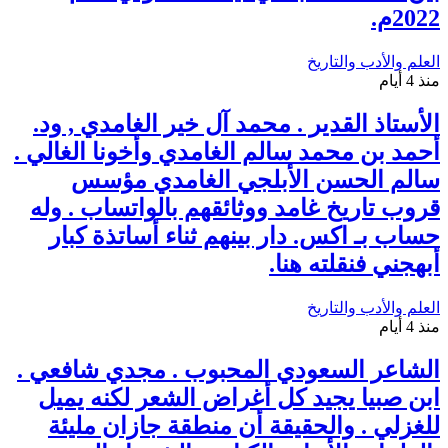
2022م.
العلم والأدب والتاريخ
منذ 4 أيام
الأستاذ القدير . محمد آل خير الغامدي , ود.
أحمد بن محمد سالم الغامدي وأخونا الغالي .
سالم الحسن الأبلجي الغامدي مؤسس
قروب تاريخ غامد ووثائقهم بالواتساب . وله
حساب بـ اكس. دار بينهم ثناء أساتذة كبار
أبهجني فنقلته هنا.
العلم والأدب والتاريخ
منذ 4 أيام
الشاعر السعودي المحبوب . مجدي شافعي .
ابن صبيا يجيد كل أغراض الشعر لكنه يميل
للغزلي . والحقيقة أن منطقة جازان مليئة