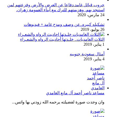
حروب قبائل غامد.دفاعا عن العرض والأرض وفزعتهم لمن
استنجد بهم. وهزيمتهم للترك مع أبناء العمومة زهران.
24 مارس، 2020
تشكيله كبيره..عن وصف ومدح غامد + فيديوهات
26 يوليو، 2019
الثلاث الغامديات.. خلـدتها أحاديث الرواه والشعـراء
1 يناير، 2019
أمثال سعودية جنوبيه
4 يناير، 2019
مساعد ناصر أحمد آل مانع الغامدي
وان وجدت صورة لفضيلته يرحمه الله زودني بها واتس...