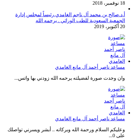
18 نوفمبر، 2018
أ.د.صالح بن محمد آل ناجم الغامدي.رئيساً لمجلس إدارة
الجمعية السعودية للطب الوراثي . يرحمه الله
20 أكتوبر، 2019
مساعد ناصر أحمد آل مانع الغامدي
وان وجدت صورة لفضيلته يرحمه الله زودني بها واتس...
مساعد ناصر أحمد آل مانع الغامدي
وعليكم السلام ورحمة الله وبركاته .. أبشر ويسرني تواصلك
على 0...