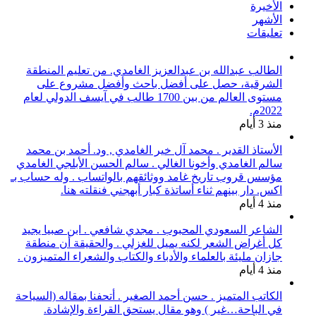
الأخيرة
الأشهر
تعليقات
الطالب عبدالله بن عبدالعزيز الغامدي. من تعليم المنطقة
الشرقية، حصل على أفضل باحث وأفضل مشروع على
مستوى العالم من بين 1700 طالب في آيسف الدولي لعام
2022م.
منذ 3 أيام
الأستاذ القدير . محمد آل خير الغامدي , ود. أحمد بن محمد
سالم الغامدي وأخونا الغالي . سالم الحسن الأبلجي الغامدي
مؤسس قروب تاريخ غامد ووثائقهم بالواتساب . وله حساب بـ
اكس. دار بينهم ثناء أساتذة كبار أبهجني فنقلته هنا.
منذ 4 أيام
الشاعر السعودي المحبوب . مجدي شافعي . ابن صبيا يجيد
كل أغراض الشعر لكنه يميل للغزلي . والحقيقة أن منطقة
جازان مليئة بالعلماء والأدباء والكتاب والشعراء المتميزون .
منذ 4 أيام
الكاتب المتميز . حسن أحمد الصغير . أتحفنا بمقاله (السياحة
في الباحة…غير ) وهو مقال يستحق القراءة والإشادة.