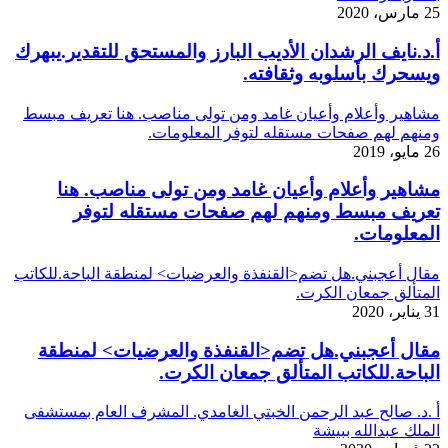
25 مارس، 2020
أ.د.نايف الرشدان الأديب البارز والمستحق للتقدير.يبهرك
ويسحرك بأسلوبه وثقافته.
مشاهير وأعلام وأعيان غامد ومن تولى مناصب. هنا تعريف مبسط
ومنهم لهم صفحات مستقله لتوفر المعلومات.
26 مايو، 2019
مشاهير وأعلام وأعيان غامد ومن تولى مناصب. هنا
تعريف مبسط ومنهم لهم صفحات مستقله لتوفر
المعلومات.
مقال أعجبني.هل تضم<القنفذة والعرضيات> لمنطقة الباحة.للكاتب
المتألق جمعان الكرت.
31 يناير، 2020
مقال أعجبني.هل تضم<القنفذة والعرضيات> لمنطقة
الباحة.للكاتب المتألق جمعان الكرت.
أ .د. صالح عبد الرحمن الخبتي الغامدي. المشرف العام بمستشفى
الملك عبدالله ببيشة