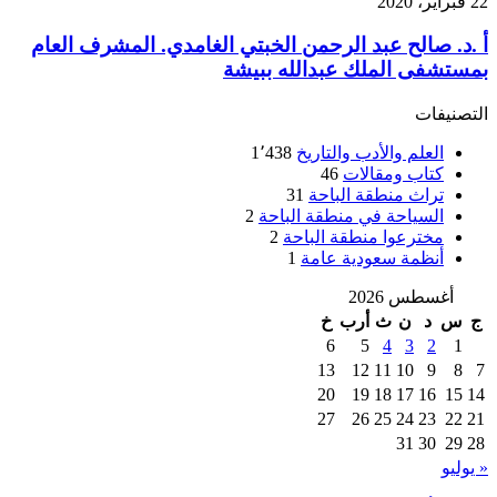
22 فبراير، 2020
أ .د. صالح عبد الرحمن الخبتي الغامدي. المشرف العام
بمستشفى الملك عبدالله ببيشة
التصنيفات
العلم والأدب والتاريخ
1٬438
كتاب ومقالات
46
تراث منطقة الباحة
31
السياحة في منطقة الباحة
2
مخترعوا منطقة الباحة
2
أنظمة سعودية عامة
1
أغسطس 2026
ج
س
د
ن
ث
أرب
خ
6
5
4
3
2
1
13
12
11
10
9
8
7
20
19
18
17
16
15
14
27
26
25
24
23
22
21
31
30
29
28
« يوليو