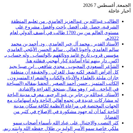
الجمعة, أغسطس 7 2026
أخبار عاجلة
الطالب عبدالله بن عبدالعزيز الغامدي. من تعليم المنطقة
الشرقية، حصل على أفضل باحث وأفضل مشروع على
مستوى العالم من بين 1700 طالب في آيسف الدولي لعام
2022م.
الأستاذ القدير . محمد آل خير الغامدي , ود. أحمد بن محمد
سالم الغامدي وأخونا الغالي . سالم الحسن الأبلجي الغامدي
مؤسس قروب تاريخ غامد ووثائقهم بالواتساب . وله حساب بـ
اكس. دار بينهم ثناء أساتذة كبار أبهجني فنقلته هنا.
الشاعر السعودي المحبوب . مجدي شافعي . ابن صبيا يجيد
كل أغراض الشعر لكنه يميل للغزلي . والحقيقة أن منطقة
جازان مليئة بالعلماء والأدباء والكتاب والشعراء المتميزون .
الكاتب المتميز . حسن أحمد الصغير . أتحفنا بمقاله (السياحة
في الباحة…غير ) وهو مقال يستحق القراءة والإشادة.
الأستاذ. عبدالله بن جابر بن عبد الرحيم. معرف مدينة الباحة
له مشاركات عديدة في تجمع أهالي الباحة وله اسهامات مع
الجهات المختصة في مراعاة الأنظمة لكافة سكان مدينة
الباحة كما أن له جهود مشكورة في الإصلاح في كثير من
القضايا.
كثر النصب والاحتيال على عباد الله بأسماء أصحاب سمو
ملكي خاصة سمو الأمير الوليد بن طلال حفظه الله وابنته ريم.