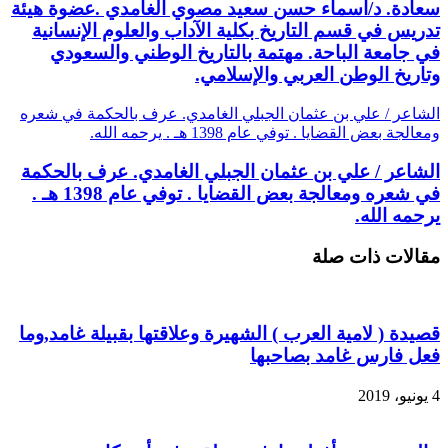
سعادة. د/أسماء حسن سعيد مصوي الغامدي .عضوة هيئة
تدريس في قسم التاريخ بكلية الآداب والعلوم الإنسانية
في جامعة الباحة. مهتمة بالتاريخ الوطني والسعودي
وتاريخ الوطن العربي والإسلامي.
الشاعر / علي بن عثمان الجبلي الغامدي. عرف بالحكمة في شعره
ومعالجة بعض القضايا . توفي عام 1398 هـ . يرحمه الله.
الشاعر / علي بن عثمان الجبلي الغامدي. عرف بالحكمة
في شعره ومعالجة بعض القضايا . توفي عام 1398 هـ .
يرحمه الله.
مقالات ذات صلة
قصيدة ( لامية العرب ) الشهيرة وعلاقتها بقبيلة غامد,وما
فعل فارس غامد بصاحبها
4 يونيو، 2019