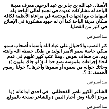
الأستاذ. عبدالله بن جابر بن عبد الرحيم. معرف مدينة
الباحة له مشاركات عديدة في تجمع أهالي الباحة وله
اسهامات مع الجهات المختصة في مراعاة الأنظمة لكافة
سكان مدينة الباحة كما أن له جهود مشكورة في الإصلاح
في كثير من القضايا.
منذ أسبوعين
كثر النصب والاحتيال على عباد الله بأسماء أصحاب سمو
ملكي خاصة سمو الأمير الوليد بن طلال حفظه الله وابنته
ريم. من ضعاف نفوس . وهنا عتب كبير عليهم في عدم
اتخاذ إجراءات ملموسة تضع حدا لـ (( لو جاك مليون ))
وجاتك حواله من سموه أو سموها وآخرها..؟ حولنا رسوم
الخدمة. !!! ؟.
منذ أسبوعين
الشاعر الكبير ناصر القحطاني . في احدى ابداعاته ( يا
موجز الأنباء وش أخبار اليمن ) وللشاعر صفحة بالموقع.
منذ أسبوعين