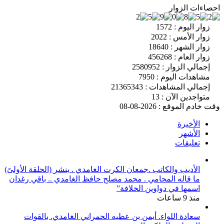
احصاءات الزوار
زوار اليوم : 1572
زوار الأمس : 2022
زوار الشهر : 18640
زوار العام : 456268
إجمالي الزوار : 2580952
مشاهدات اليوم : 7950
إجمالي المشاهدات : 21365343
متواجدين الآن : 13
وقت خادم الموقع : 2026-08-08
الأخيرة
الأشهر
تعليقات
الأديب والكاتب .جمعان الكرت الغامدي . ينشر (الحلقة الأولىً)
ما قاله المحامي . محمد مصلح حافظ الغامدي .. باقي رغدان
اسمها في دواوين الخلافة”
منذ 9 ساعات
سعادة اللواء. أيمن بن عطيه الحمراني الغامدي. بالقوات