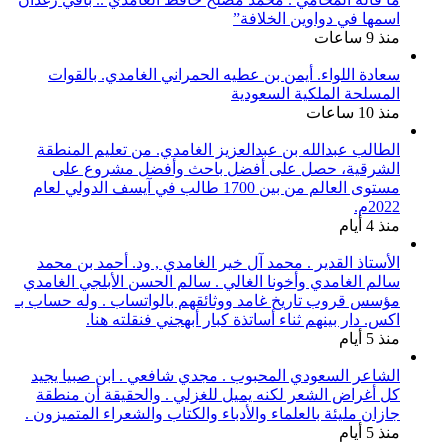
اسمها في دواوين الخلافة”
منذ 9 ساعات
سعادة اللواء. أيمن بن عطيه الحمراني الغامدي. بالقوات
المسلحة الملكية السعودية
منذ 10 ساعات
الطالب عبدالله بن عبدالعزيز الغامدي. من تعليم المنطقة
الشرقية، حصل على أفضل باحث وأفضل مشروع على
مستوى العالم من بين 1700 طالب في آيسف الدولي لعام
2022م.
منذ 4 أيام
الأستاذ القدير . محمد آل خير الغامدي , ود. أحمد بن محمد
سالم الغامدي وأخونا الغالي . سالم الحسن الأبلجي الغامدي
مؤسس قروب تاريخ غامد ووثائقهم بالواتساب . وله حساب بـ
اكس. دار بينهم ثناء أساتذة كبار أبهجني فنقلته هنا.
منذ 5 أيام
الشاعر السعودي المحبوب . مجدي شافعي . ابن صبيا يجيد
كل أغراض الشعر لكنه يميل للغزلي . والحقيقة أن منطقة
جازان مليئة بالعلماء والأدباء والكتاب والشعراء المتميزون .
منذ 5 أيام