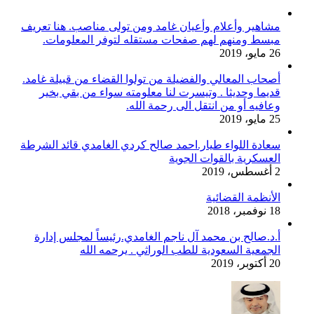
مشاهير وأعلام وأعيان غامد ومن تولى مناصب. هنا تعريف
مبسط ومنهم لهم صفحات مستقله لتوفر المعلومات.
26 مايو، 2019
أصحاب المعالي والفضيلة من تولوا القضاء من قبيلة غامد.
قديما وحديثا . وتيسرت لنا معلومته سواء من بقي بخير
وعافيه أو من انتقل الى رحمة الله.
25 مايو، 2019
سعادة اللواء طيار.احمد صالح كردي الغامدي قائد الشرطة
العسكرية بالقوات الجوية
2 أغسطس، 2019
الأنظمة القضائية
18 نوفمبر، 2018
أ.د.صالح بن محمد آل ناجم الغامدي.رئيساً لمجلس إدارة
الجمعية السعودية للطب الوراثي . يرحمه الله
20 أكتوبر، 2019