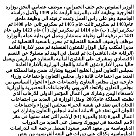
الوزير المفوض نجم خلف الحمراني ، موظف عصامي التحق بوزارة
الخارجية بوظيفة كاتب بالمرتبة الرابعة عام 1399 واكمل دراسته
الجامعية وهو على راس العمل وتمت ترقيته الى وظيفة ملحق
عام1403 ثم سكرتير ثالث عام 1405 ثم سكرتير ثاني عام 1408 ثم
سكرتير اول ( ب) عام 1414 ثم سكرتير اول ( أ ) عام 1423 وفي عام
1431 تم ترقيته الى وظيفة مستشار.وعمل في بداية عمله بالوزارة
موظف بارشيف الشعبة القنصلية ثم محرر بالشعبة القنصلية ثم
مديرا لمكتب وكيل الوزار للشئون القنصلية ثم مدير ﻻدارة القائمة
(الرقابة على التاشيرات) ثم قنصل في الهند ثم مسئوﻻ عن القسم
اﻻقتصادي ومشرف على الشئون المالية بالسفارة في باريس ويعمل
حاليا مديرا ﻻدارة شؤن اﻻمانة واللجان الوزارية باﻻدارة العامة
لمجلس التعاون لدول الخلبج العربية وشارك ضمن وفدالمملكة في
العديد من اجتماعات قادة دول مجلس التعاون واجتماعات وزراء
خارجية دول مجلس التعاون واجتماعات خبراء الحوار السياسي بين
مجلس التعاون واﻻتحاد اﻻوروبي واﻻجتماعات التحضيرية والوزارية
ﻻصدقاء اليمن وشارك في اعمال المؤتمر الدولي للارهاب الذي
نظمته المملكة عام2005 ومثل الوزارة في العديد من اجتماعات
اللجان التي تعقد في شعبة الخبراء بمجلس الوزراء واجتماعات
اللجان التي تعقد في اﻻمانة العامة لمجلس التعاون وشارك في
اعمال الدورة (44) والدورة (61) لﻻمم التي تعقد سنويا في مقر
اﻻمم المتحدة في نيويورك وحصل على العديد من الدورات
الدبلوماسية من معهد اﻻمير سعود الفيصل يرحمه الله للدراسات
الدبلوماسية وكذلك على دورات في اللغة الفرنسية من بعض