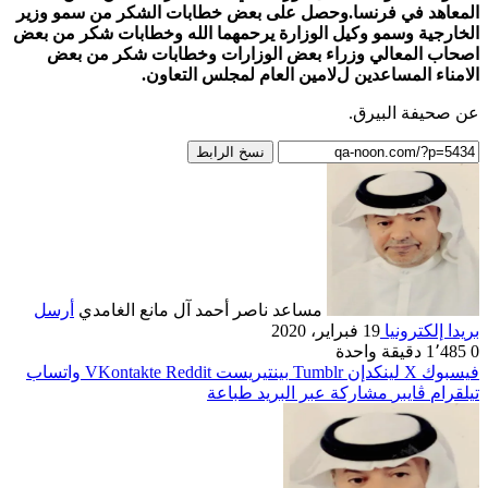
المعاهد في فرنسا.وحصل على بعض خطابات الشكر من سمو وزير
الخارجية وسمو وكيل الوزارة يرحمهما الله وخطابات شكر من بعض
اصحاب المعالي وزراء بعض الوزارات وخطابات شكر من بعض
اﻻمناء المساعدين لﻻمين العام لمجلس التعاون.
عن صحيفة البيرق.
نسخ الرابط
مساعد ناصر أحمد آل مانع الغامدي
أرسل
بريدا إلكترونيا
19 فبراير، 2020
0
1٬485
دقيقة واحدة
فيسبوك
‫X
لينكدإن
بينتيريست
واتساب
تيلقرام
ڤايبر
مشاركة عبر البريد
طباعة