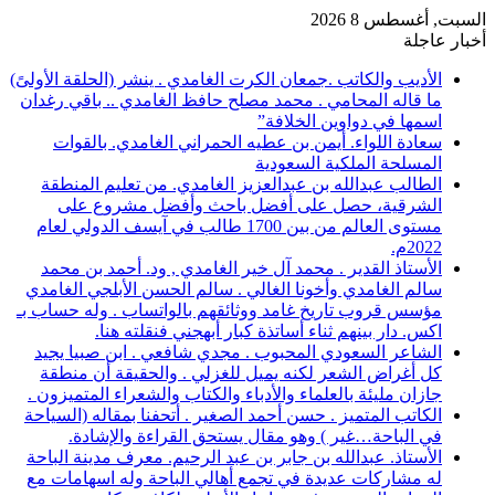
السبت, أغسطس 8 2026
أخبار عاجلة
الأديب والكاتب .جمعان الكرت الغامدي . ينشر (الحلقة الأولىً)
ما قاله المحامي . محمد مصلح حافظ الغامدي .. باقي رغدان
اسمها في دواوين الخلافة”
سعادة اللواء. أيمن بن عطيه الحمراني الغامدي. بالقوات
المسلحة الملكية السعودية
الطالب عبدالله بن عبدالعزيز الغامدي. من تعليم المنطقة
الشرقية، حصل على أفضل باحث وأفضل مشروع على
مستوى العالم من بين 1700 طالب في آيسف الدولي لعام
2022م.
الأستاذ القدير . محمد آل خير الغامدي , ود. أحمد بن محمد
سالم الغامدي وأخونا الغالي . سالم الحسن الأبلجي الغامدي
مؤسس قروب تاريخ غامد ووثائقهم بالواتساب . وله حساب بـ
اكس. دار بينهم ثناء أساتذة كبار أبهجني فنقلته هنا.
الشاعر السعودي المحبوب . مجدي شافعي . ابن صبيا يجيد
كل أغراض الشعر لكنه يميل للغزلي . والحقيقة أن منطقة
جازان مليئة بالعلماء والأدباء والكتاب والشعراء المتميزون .
الكاتب المتميز . حسن أحمد الصغير . أتحفنا بمقاله (السياحة
في الباحة…غير ) وهو مقال يستحق القراءة والإشادة.
الأستاذ. عبدالله بن جابر بن عبد الرحيم. معرف مدينة الباحة
له مشاركات عديدة في تجمع أهالي الباحة وله اسهامات مع