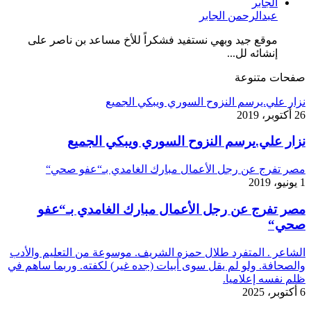
عبدالرحمن الجابر
موقع جيد وبهي نستفيد فشكراً للأخ مساعد بن ناصر على
إنشائه لل...
صفحات متنوعة
نزار علي.يرسم النزوح السوري ويبكي الجميع
26 أكتوبر، 2019
نزار علي.يرسم النزوح السوري ويبكي الجميع
مصر تفرج عن رجل الأعمال مبارك الغامدي بـ“عفو صحي“
1 يونيو، 2019
مصر تفرج عن رجل الأعمال مبارك الغامدي بـ“عفو
صحي“
الشاعر . المتفرد طلال حمزه الشريف. موسوعة من التعليم والأدب
والصحافة. ولو لم يقل سوى أبيات (جده غير) لكفته. وربما ساهم في
ظلم نفسه إعلاميا.
6 أكتوبر، 2025