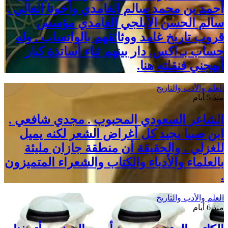
أحمد بن محمد سالم الغامدي وأخونا الغالي .
سالم الحسن الأبلجي الغامدي مؤسس
قروب تاريخ غامد ووثائقهم بالواتساب . وله
حساب بـ اكس. دار بينهم ثناء أساتذة كبار
أبهجني فنقلته هنا.
العلم والأدب والتاريخ
منذ 5 أيام
الشاعر السعودي المحبوب . مجدي شافعي .
ابن صبيا يجيد كل أغراض الشعر لكنه يميل
للغزلي . والحقيقة أن منطقة جازان مليئة
بالعلماء والأدباء والكتاب والشعراء المتميزون
.
العلم والأدب والتاريخ
منذ 6 أيام