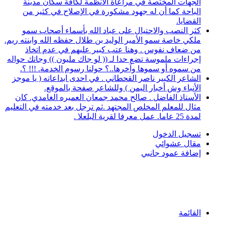
الجهات المختصة في مراعاة الأنظمة لكافة سكان مدينة
الباحة كما أن له جهود مشكورة في الإصلاح في كثير من
القضايا.
كثر النصب والاحتيال على عباد الله بأسماء أصحاب سمو
ملكي خاصة سمو الأمير الوليد بن طلال حفظه الله وابنته ريم.
من ضعاف نفوس . وهنا عتب كبير عليهم في عدم اتخاذ
إجراءات ملموسة تضع حدا لـ (( لو جاك مليون )) وجاتك حواله
من سموه أو سموها وآخرها..؟ حولنا رسوم الخدمة. !!! ؟.
الشاعر الكبير ناصر القحطاني . في احدى ابداعاته ( يا موجز
الأنباء وش أخبار اليمن ) وللشاعر صفحة بالموقع.
الأستاذ الفاضل . صالح محمد جمعان العميره الغامدي. كان
مثال للمعلم المخلص المجتهد .ثم ترجل بعد خدمته في التعليم
لمدة 25 عاما. عمل معرفا لقرية البلعلا .
تسجيل الدخول
مقال عشوائي
إضافة عمود جانبي
القائمة