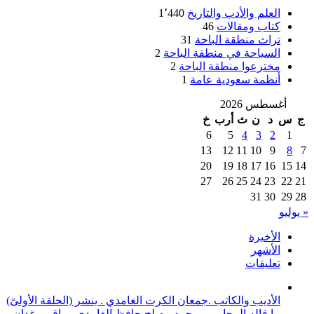
العلم والأدب والتاريخ
1٬440
كتاب ومقالات
46
تراث منطقة الباحة
31
السياحة في منطقة الباحة
2
مخترعوا منطقة الباحة
2
أنظمة سعودية عامة
1
أغسطس 2026
ج
س
د
ن
ث
أرب
خ
6
5
4
3
2
1
13
12
11
10
9
8
7
20
19
18
17
16
15
14
27
26
25
24
23
22
21
31
30
29
28
« يوليو
الأخيرة
الأشهر
تعليقات
الأديب والكاتب .جمعان الكرت الغامدي . ينشر (الحلقة الأولىً)
ما قاله المحامي . محمد مصلح حافظ الغامدي .. باقي رغدان