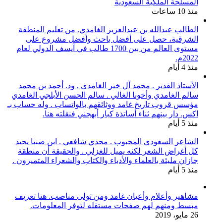
المسلحة الملكية السعودية
منذ 10 ساعات
الطالب عبدالله بن عبدالعزيز الغامدي. من تعليم المنطقة
الشرقية، حصل على أفضل باحث وأفضل مشروع على
مستوى العالم من بين 1700 طالب في آيسف الدولي لعام
2022م.
منذ 4 أيام
الأستاذ القدير . محمد آل خير الغامدي , ود. أحمد بن محمد
سالم الغامدي وأخونا الغالي . سالم الحسن الأبلجي الغامدي
مؤسس قروب تاريخ غامد ووثائقهم بالواتساب . وله حساب بـ
اكس. دار بينهم ثناء أساتذة كبار أبهجني فنقلته هنا.
منذ 5 أيام
الشاعر السعودي المحبوب . مجدي شافعي . ابن صبيا يجيد
كل أغراض الشعر لكنه يميل للغزلي . والحقيقة أن منطقة
جازان مليئة بالعلماء والأدباء والكتاب والشعراء المتميزون .
منذ 5 أيام
مشاهير وأعلام وأعيان غامد ومن تولى مناصب. هنا تعريف
مبسط ومنهم لهم صفحات مستقله لتوفر المعلومات.
26 مايو، 2019