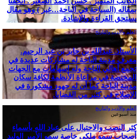
الكاتب المتميز . حسن أحمد الصغير . أتحفنا
بمقاله (السياحة في الباحة…غير ) وهو مقال
يستحق القراءة والإشادة.
العلم والأدب والتاريخ
منذ أسبوعين
الأستاذ. عبدالله بن جابر بن عبد الرحيم.
معرف مدينة الباحة له مشاركات عديدة في
تجمع أهالي الباحة وله اسهامات مع الجهات
المختصة في مراعاة الأنظمة لكافة سكان
مدينة الباحة كما أن له جهود مشكورة في
الإصلاح في كثير من القضايا.
العلم والأدب والتاريخ
منذ أسبوعين
كثر النصب والاحتيال على عباد الله بأسماء
أصحاب سمو ملكي خاصة سمو الأمير الوليد