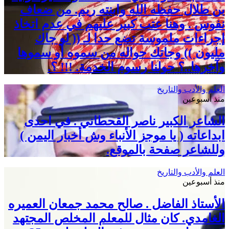
بن طلال حفظه الله وابنته ريم. من ضعاف
نفوس . وهنا عتب كبير عليهم في عدم اتخاذ
إجراءات ملموسة تضع حدا لـ (( لو جاك
مليون )) وجاتك حواله من سموه أو سموها
وآخرها..؟ حولنا رسوم الخدمة. !!! ؟.
العلم والأدب والتاريخ
منذ أسبوعين
الشاعر الكبير ناصر القحطاني . في احدى
ابداعاته ( يا موجز الأنباء وش أخبار اليمن )
وللشاعر صفحة بالموقع.
العلم والأدب والتاريخ
منذ أسبوعين
الأستاذ الفاضل . صالح محمد جمعان العميره
الغامدي. كان مثال للمعلم المخلص المجتهد