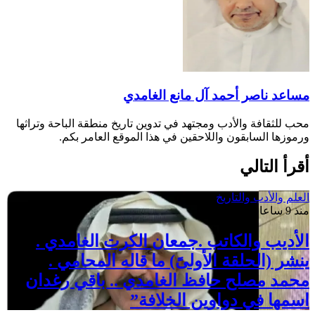
مساعد ناصر أحمد آل مانع الغامدي
محب للثقافة والأدب ومجتهد في تدوين تاريخ منطقة الباحة وتراثها
ورموزها السابقون واللاحقين في هذا الموقع العامر بكم.
أقرأ التالي
العلم والأدب والتاريخ
منذ 9 ساعات
الأديب والكاتب .جمعان الكرت الغامدي .
ينشر (الحلقة الأولىً) ما قاله المحامي .
محمد مصلح حافظ الغامدي .. باقي رغدان
اسمها في دواوين الخلافة”