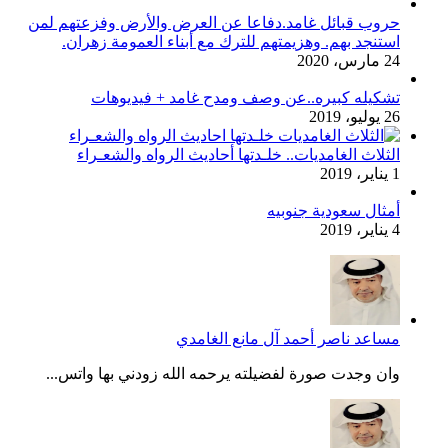
حروب قبائل غامد.دفاعا عن العرض والأرض وفزعتهم لمن
استنجد بهم. وهزيمتهم للترك مع أبناء العمومة زهران.
24 مارس، 2020
تشكيله كبيره..عن وصف ومدح غامد + فيديوهات
26 يوليو، 2019
الثلاث الغامديات.. خلـدتها أحاديث الرواه والشعـراء
1 يناير، 2019
أمثال سعودية جنوبيه
4 يناير، 2019
مساعد ناصر أحمد آل مانع الغامدي
وان وجدت صورة لفضيلته يرحمه الله زودني بها واتس...