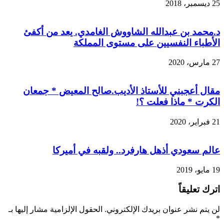
25 ديسمبر، 2018
د.محمد بن عبدالله الشاووش الغامدي. يعد من أكفئ
الأطباء النفسيين على مستوى المملكة
27 مارس، 2020
مقال أعجبني للأستاذ الأديب.صالح المعيض * جمعان
الكرت * ماذا فعلت ؟!
21 فبراير، 2020
عالم سعودي أذهل هارفرد.. ولقبه في أميركا
19 مايو، 2019
اترك تعليقاً
لن يتم نشر عنوان بريدك الإلكتروني.
الحقول الإلزامية مشار إليها بـ
*