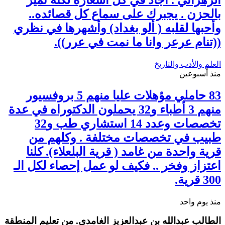
بالحزن . يجبرك على سماع كل قصائده..
وأحبها لقلبه ( ألو بغداد) وأشهرها في نظري
((تنام عرعر وانا ما نمت في عرر)).
العلم والأدب والتاريخ
منذ أسبوعين
83 حاملي مؤهلات عليا منهم 5 بروفسيور
منهم 3 أطباء و32 يحملون الدكتوراه في عدة
تخصصات وعدد 14 استشاري طب و32
طبيب في تخصصات مختلفة . وكلهم من
قرية واحدة من غامد ( قرية البلعلاء). كلنا
اعتزاز وفخر .. فكيف لو عمل إحصاء لكل الـ
300 قرية.
منذ يوم واحد
الطالب عبدالله بن عبدالعزيز الغامدي. من تعليم المنطقة