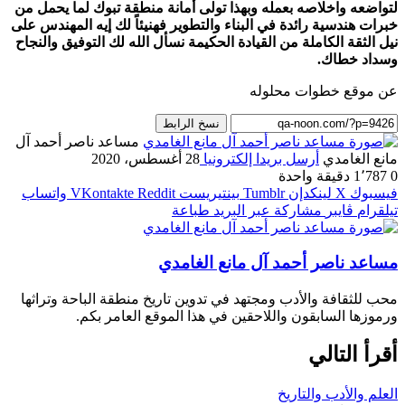
لتواضعه واخلاصه بعمله وبهذا تولى أمانة منطقة تبوك لما يحمل من
خبرات هندسية رائدة في البناء والتطوير فهنيئاً لك إيه المهندس على
نيل الثقة الكاملة من القيادة الحكيمة نسأل الله لك التوفيق والنجاح
وسداد خطاك.
عن موقع خطوات محلوله
نسخ الرابط
مساعد ناصر أحمد آل
مانع الغامدي
أرسل بريدا إلكترونيا
28 أغسطس، 2020
0
1٬787
دقيقة واحدة
فيسبوك
‫X
لينكدإن
بينتيريست
واتساب
تيلقرام
ڤايبر
مشاركة عبر البريد
طباعة
مساعد ناصر أحمد آل مانع الغامدي
محب للثقافة والأدب ومجتهد في تدوين تاريخ منطقة الباحة وتراثها
ورموزها السابقون واللاحقين في هذا الموقع العامر بكم.
أقرأ التالي
العلم والأدب والتاريخ