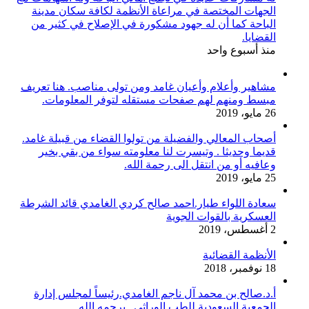
الجهات المختصة في مراعاة الأنظمة لكافة سكان مدينة
الباحة كما أن له جهود مشكورة في الإصلاح في كثير من
القضايا.
منذ أسبوع واحد
مشاهير وأعلام وأعيان غامد ومن تولى مناصب. هنا تعريف
مبسط ومنهم لهم صفحات مستقله لتوفر المعلومات.
26 مايو، 2019
أصحاب المعالي والفضيلة من تولوا القضاء من قبيلة غامد.
قديما وحديثا . وتيسرت لنا معلومته سواء من بقي بخير
وعافيه أو من انتقل الى رحمة الله.
25 مايو، 2019
سعادة اللواء طيار.احمد صالح كردي الغامدي قائد الشرطة
العسكرية بالقوات الجوية
2 أغسطس، 2019
الأنظمة القضائية
18 نوفمبر، 2018
أ.د.صالح بن محمد آل ناجم الغامدي.رئيساً لمجلس إدارة
الجمعية السعودية للطب الوراثي . يرحمه الله