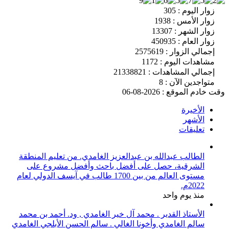
زوار اليوم : 305
زوار الأمس : 1938
زوار الشهر : 13307
زوار العام : 450935
إجمالي الزوار : 2575619
مشاهدات اليوم : 1172
إجمالي المشاهدات : 21338821
متواجدين الآن : 8
وقت خادم الموقع : 2026-08-06
الأخيرة
الأشهر
تعليقات
الطالب عبدالله بن عبدالعزيز الغامدي. من تعليم المنطقة
الشرقية، حصل على أفضل باحث وأفضل مشروع على
مستوى العالم من بين 1700 طالب في آيسف الدولي لعام
2022م.
منذ يوم واحد
الأستاذ القدير . محمد آل خير الغامدي , ود. أحمد بن محمد
سالم الغامدي وأخونا الغالي . سالم الحسن الأبلجي الغامدي