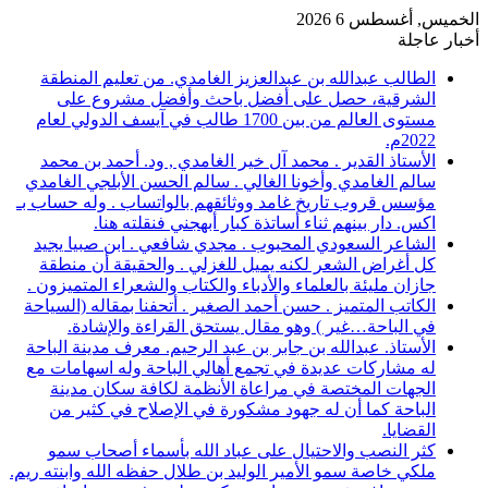
الخميس, أغسطس 6 2026
أخبار عاجلة
الطالب عبدالله بن عبدالعزيز الغامدي. من تعليم المنطقة
الشرقية، حصل على أفضل باحث وأفضل مشروع على
مستوى العالم من بين 1700 طالب في آيسف الدولي لعام
2022م.
الأستاذ القدير . محمد آل خير الغامدي , ود. أحمد بن محمد
سالم الغامدي وأخونا الغالي . سالم الحسن الأبلجي الغامدي
مؤسس قروب تاريخ غامد ووثائقهم بالواتساب . وله حساب بـ
اكس. دار بينهم ثناء أساتذة كبار أبهجني فنقلته هنا.
الشاعر السعودي المحبوب . مجدي شافعي . ابن صبيا يجيد
كل أغراض الشعر لكنه يميل للغزلي . والحقيقة أن منطقة
جازان مليئة بالعلماء والأدباء والكتاب والشعراء المتميزون .
الكاتب المتميز . حسن أحمد الصغير . أتحفنا بمقاله (السياحة
في الباحة…غير ) وهو مقال يستحق القراءة والإشادة.
الأستاذ. عبدالله بن جابر بن عبد الرحيم. معرف مدينة الباحة
له مشاركات عديدة في تجمع أهالي الباحة وله اسهامات مع
الجهات المختصة في مراعاة الأنظمة لكافة سكان مدينة
الباحة كما أن له جهود مشكورة في الإصلاح في كثير من
القضايا.
كثر النصب والاحتيال على عباد الله بأسماء أصحاب سمو
ملكي خاصة سمو الأمير الوليد بن طلال حفظه الله وابنته ريم.