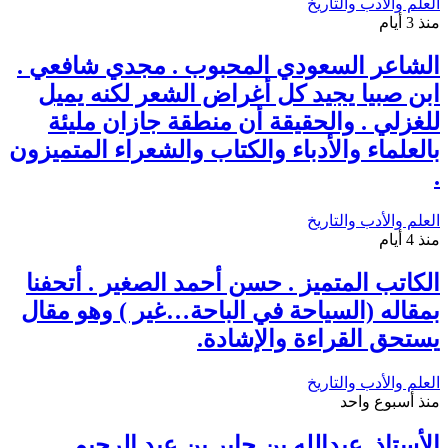
العلم والأدب والتاريخ
منذ 3 أيام
الشاعر السعودي المحبوب . مجدي شافعي .
ابن صبيا يجيد كل أغراض الشعر لكنه يميل
للغزلي . والحقيقة أن منطقة جازان مليئة
بالعلماء والأدباء والكتاب والشعراء المتميزون
.
العلم والأدب والتاريخ
منذ 4 أيام
الكاتب المتميز . حسن أحمد الصغير . أتحفنا
بمقاله (السياحة في الباحة…غير ) وهو مقال
يستحق القراءة والإشادة.
العلم والأدب والتاريخ
منذ أسبوع واحد
الأستاذ. عبدالله بن جابر بن عبد الرحيم.