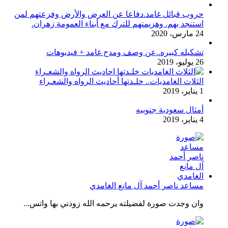
حروب قبائل غامد.دفاعا عن العرض والأرض وفزعتهم لمن
استنجد بهم. وهزيمتهم للترك مع أبناء العمومة زهران.
24 مارس، 2020
تشكيله كبيره..عن وصف ومدح غامد + فيديوهات
26 يوليو، 2019
الثلاث الغامديات.. خلـدتها أحاديث الرواه والشعـراء
1 يناير، 2019
أمثال سعودية جنوبيه
4 يناير، 2019
مساعد ناصر أحمد آل مانع الغامدي
وان وجدت صورة لفضيلته يرحمه الله زودني بها واتس...