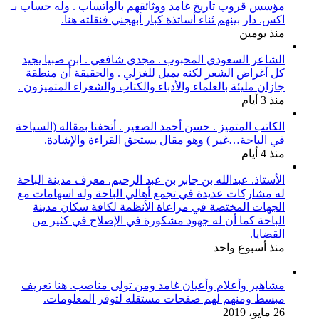
مؤسس قروب تاريخ غامد ووثائقهم بالواتساب . وله حساب بـ
اكس. دار بينهم ثناء أساتذة كبار أبهجني فنقلته هنا.
منذ يومين
الشاعر السعودي المحبوب . مجدي شافعي . ابن صبيا يجيد
كل أغراض الشعر لكنه يميل للغزلي . والحقيقة أن منطقة
جازان مليئة بالعلماء والأدباء والكتاب والشعراء المتميزون .
منذ 3 أيام
الكاتب المتميز . حسن أحمد الصغير . أتحفنا بمقاله (السياحة
في الباحة…غير ) وهو مقال يستحق القراءة والإشادة.
منذ 4 أيام
الأستاذ. عبدالله بن جابر بن عبد الرحيم. معرف مدينة الباحة
له مشاركات عديدة في تجمع أهالي الباحة وله اسهامات مع
الجهات المختصة في مراعاة الأنظمة لكافة سكان مدينة
الباحة كما أن له جهود مشكورة في الإصلاح في كثير من
القضايا.
منذ أسبوع واحد
مشاهير وأعلام وأعيان غامد ومن تولى مناصب. هنا تعريف
مبسط ومنهم لهم صفحات مستقله لتوفر المعلومات.
26 مايو، 2019