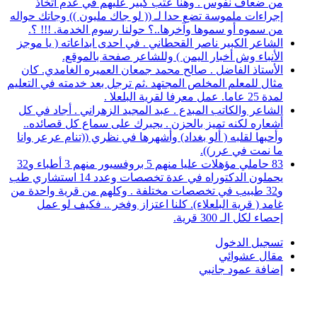
من ضعاف نفوس . وهنا عتب كبير عليهم في عدم اتخاذ
إجراءات ملموسة تضع حدا لـ (( لو جاك مليون )) وجاتك حواله
من سموه أو سموها وآخرها..؟ حولنا رسوم الخدمة. !!! ؟.
الشاعر الكبير ناصر القحطاني . في احدى ابداعاته ( يا موجز
الأنباء وش أخبار اليمن ) وللشاعر صفحة بالموقع.
الأستاذ الفاضل . صالح محمد جمعان العميره الغامدي. كان
مثال للمعلم المخلص المجتهد .ثم ترجل بعد خدمته في التعليم
لمدة 25 عاما. عمل معرفا لقرية البلعلا .
الشاعر والكاتب المبدع . عبد المجيد الزهراني . أجاد في كل
أشعاره لكنه تميز بالحزن . يجبرك على سماع كل قصائده..
وأحبها لقلبه ( ألو بغداد) وأشهرها في نظري ((تنام عرعر وانا
ما نمت في عرر)).
83 حاملي مؤهلات عليا منهم 5 بروفسيور منهم 3 أطباء و32
يحملون الدكتوراه في عدة تخصصات وعدد 14 استشاري طب
و32 طبيب في تخصصات مختلفة . وكلهم من قرية واحدة من
غامد ( قرية البلعلاء). كلنا اعتزاز وفخر .. فكيف لو عمل
إحصاء لكل الـ 300 قرية.
تسجيل الدخول
مقال عشوائي
إضافة عمود جانبي