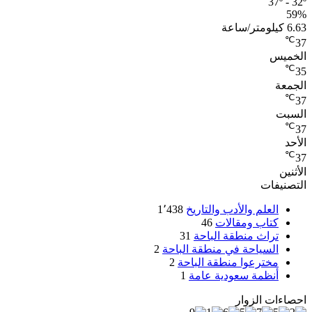
37º - 32º
59%
6.63 كيلومتر/ساعة
℃
37
الخميس
℃
35
الجمعة
℃
37
السبت
℃
37
الأحد
℃
37
الأثنين
التصنيفات
العلم والأدب والتاريخ
1٬438
كتاب ومقالات
46
تراث منطقة الباحة
31
السياحة في منطقة الباحة
2
مخترعوا منطقة الباحة
2
أنظمة سعودية عامة
1
احصاءات الزوار