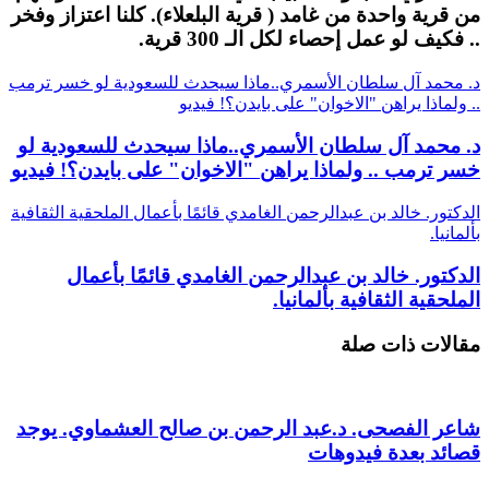
من قرية واحدة من غامد ( قرية البلعلاء). كلنا اعتزاز وفخر
.. فكيف لو عمل إحصاء لكل الـ 300 قرية.
د. محمد آل سلطان الأسمري..ماذا سيحدث للسعودية لو خسر ترمب
.. ولماذا يراهن "الاخوان" على بايدن؟! فيديو
د. محمد آل سلطان الأسمري..ماذا سيحدث للسعودية لو
خسر ترمب .. ولماذا يراهن "الاخوان" على بايدن؟! فيديو
الدكتور. خالد بن عبدالرحمن الغامدي قائمًا بأعمال الملحقية الثقافية
بألمانيا.
الدكتور. خالد بن عبدالرحمن الغامدي قائمًا بأعمال
الملحقية الثقافية بألمانيا.
مقالات ذات صلة
شاعر الفصحى. د.عبد الرحمن بن صالح العشماوي. يوجد
قصائد بعدة فيدوهات