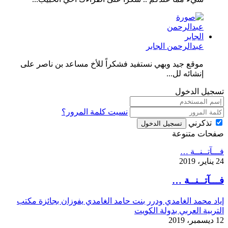
عبدالرحمن الجابر
موقع جيد وبهي نستفيد فشكراً للأخ مساعد بن ناصر على
إنشائه لل...
تسجيل الدخول
نسيت كلمة المرور؟
تذكرني
تسجيل الدخول
صفحات متنوعة
فـــآتــنــة …
24 يناير، 2019
فـــآتــنــة …
إياد محمد الغامدي ودرر بنت حامد الغامدي يفوزان بجائزة مكتب
التربية العربي بدولة الكويت
12 ديسمبر، 2019