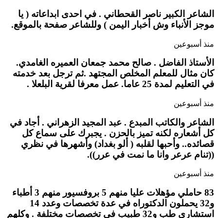
الشاعر الكبير ناصر القحطاني . في احدى ابداعاته ( يا
موجز الأنباء وش أخبار اليمن ) وللشاعر صفحة بالموقع.
منذ أسبوعين
الأستاذ الفاضل . صالح محمد جمعان العميره الغامدي.
كان مثال للمعلم المخلص المجتهد .ثم ترجل بعد خدمته
في التعليم لمدة 25 عاما. عمل معرفا لقرية البلعلا .
منذ أسبوعين
الشاعر والكاتب المبدع . عبد المجيد الزهراني . أجاد في
كل أشعاره لكنه تميز بالحزن . يجبرك على سماع كل
قصائده.. وأحبها لقلبه ( ألو بغداد) وأشهرها في نظري
((تنام عرعر وانا ما نمت في عرر)).
منذ أسبوعين
83 حاملي مؤهلات عليا منهم 5 بروفسيور منهم 3 أطباء
و32 يحملون الدكتوراه في عدة تخصصات وعدد 14
استشاري طب و32 طبيب في تخصصات مختلفة . وكلهم