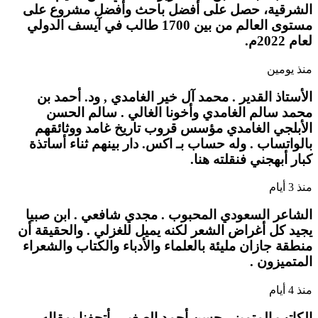
الشرقية، حصل على أفضل باحث وأفضل مشروع على
مستوى العالم من بين 1700 طالب في آيسف الدولي
لعام 2022م.
منذ يومين
الأستاذ القدير . محمد آل خير الغامدي , ود. أحمد بن
محمد سالم الغامدي وأخونا الغالي . سالم الحسن
الأبلجي الغامدي مؤسس قروب تاريخ غامد ووثائقهم
بالواتساب . وله حساب بـ اكس. دار بينهم ثناء أساتذة
كبار أبهجني فنقلته هنا.
منذ 3 أيام
الشاعر السعودي المحبوب . مجدي شافعي . ابن صبيا
يجيد كل أغراض الشعر لكنه يميل للغزلي . والحقيقة أن
منطقة جازان مليئة بالعلماء والأدباء والكتاب والشعراء
المتميزون .
منذ 4 أيام
الكاتب المتميز . حسن أحمد الصغير . أتحفنا بمقاله