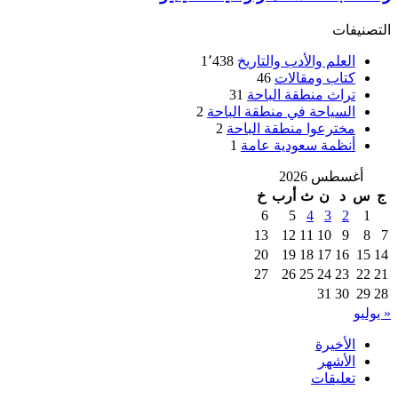
التصنيفات
العلم والأدب والتاريخ
1٬438
كتاب ومقالات
46
تراث منطقة الباحة
31
السياحة في منطقة الباحة
2
مخترعوا منطقة الباحة
2
أنظمة سعودية عامة
1
أغسطس 2026
ج
س
د
ن
ث
أرب
خ
6
5
4
3
2
1
13
12
11
10
9
8
7
20
19
18
17
16
15
14
27
26
25
24
23
22
21
31
30
29
28
« يوليو
الأخيرة
الأشهر
تعليقات