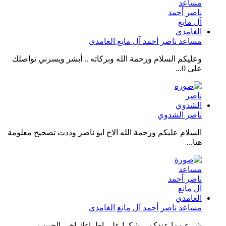
مساعد ناصر أحمد آل مانع الغامدي
وعليكم السلام ورحمة الله وبركاته .. أبشر ويسرني تواصلك
على 0...
ناصر الشدوي
السلام عليكم ورحمة الله الاخ ابو ناصر وددت تصحيح معلومة
هنا...
مساعد ناصر أحمد آل مانع الغامدي
شيء مما عندكم .. شكرا على اطراءك اخي الحبيب...