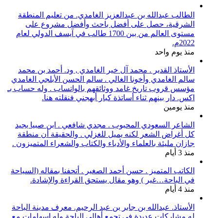
الطالب عبدالله بن عبدالعزيز الغامدي. من تعليم المنطقة
الشرقية، حصل على أفضل باحث وأفضل مشروع على
مستوى العالم من بين 1700 طالب في آيسف الدولي لعام
2022م.
منذ يوم واحد
الأستاذ القدير . محمد آل خير الغامدي , ود. أحمد بن محمد
سالم الغامدي وأخونا الغالي . سالم الحسن الأبلجي الغامدي
مؤسس قروب تاريخ غامد ووثائقهم بالواتساب . وله حساب بـ
اكس. دار بينهم ثناء أساتذة كبار أبهجني فنقلته هنا.
منذ يومين
الشاعر السعودي المحبوب . مجدي شافعي . ابن صبيا يجيد
كل أغراض الشعر لكنه يميل للغزلي . والحقيقة أن منطقة
جازان مليئة بالعلماء والأدباء والكتاب والشعراء المتميزون .
منذ 3 أيام
الكاتب المتميز . حسن أحمد الصغير . أتحفنا بمقاله (السياحة
في الباحة…غير ) وهو مقال يستحق القراءة والإشادة.
منذ 4 أيام
الأستاذ. عبدالله بن جابر بن عبد الرحيم. معرف مدينة الباحة
له مشاركات عديدة في تجمع أهالي الباحة وله اسهامات مع