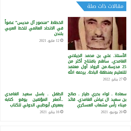
مقالات ذات صلة
الخطاط “منصور آل مديس” عضواً
في الاتحاد العالمي للخط العربي
بلندن
12 مايو، 2021
الأستاذ. علي بن محمد الجيلاني
الغامدي. ساهم بافتتاح أكثر من
25 مدرسة.من الرواد أول معتمد
للتعليم بمنطقة الباحة. يرحمه الله
27 يناير، 2022
سعادة . لواء بحري طيار . صالح
الطفل . باسل سعيد الغامدي
بن سعيد ال عياش الغامدي. قائد
..أصغر المؤلفين يوقع كتابه
ميناء رأس مشعاب العسكري
بمعرض أبوظبي الدولي للكتاب
20 يونيو، 2021
16 يناير، 2021