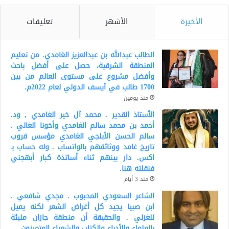
الأخيرة
الأشهر
تعليقات
الطالب عبدالله بن عبدالعزيز الغامدي. من تعليم
المنطقة الشرقية، حصل على أفضل باحث
وأفضل مشروع على مستوى العالم من بين
1700 طالب في آيسف الدولي لعام 2022م.
منذ يومين
الأستاذ القدير . محمد آل خير الغامدي , ود.
أحمد بن محمد سالم الغامدي وأخونا الغالي .
سالم الحسن الأبلجي الغامدي مؤسس قروب
تاريخ غامد ووثائقهم بالواتساب . وله حساب بـ
اكس. دار بينهم ثناء أساتذة كبار أبهجني
فنقلته هنا.
منذ 3 أيام
الشاعر السعودي المحبوب . مجدي شافعي .
ابن صبيا يجيد كل أغراض الشعر لكنه يميل
للغزلي . والحقيقة أن منطقة جازان مليئة
بالعلماء والأدباء والكتاب والشعراء المتميزون .