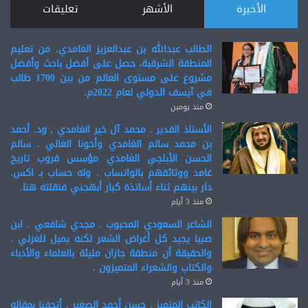
الأخيرة
الأشهر
تعليقات
الطالب عبدالله بن عبدالعزيز الغامدي. من تعليم
المنطقة الشرقية، حصل على أفضل باحث وأفضل
مشروع على مستوى العالم من بين 1700 طالب
في آيسف الدولي لعام 2022م.
منذ يومين
الأستاذ القدير . محمد آل خير الغامدي , ود. أحمد
بن محمد سالم الغامدي وأخونا الغالي . سالم
الحسن الأبلجي الغامدي مؤسس قروب تاريخ
غامد ووثائقهم بالواتساب . وله حساب بـ اكس.
دار بينهم ثناء أساتذة كبار أبهجني فنقلته هنا.
منذ 3 أيام
الشاعر السعودي المحبوب . مجدي شافعي . ابن
صبيا يجيد كل أغراض الشعر لكنه يميل للغزلي .
والحقيقة أن منطقة جازان مليئة بالعلماء والأدباء
والكتاب والشعراء المتميزون .
منذ 3 أيام
الكاتب المتميز . حسن أحمد الصغير . أتحفنا بمقاله