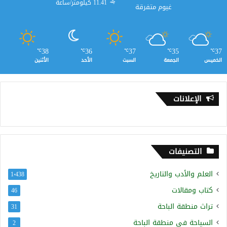
11.41 كيلومتر/ساعة
غيوم متفرقة
38
36
37
35
37
℃
℃
℃
℃
℃
الخميس
الجمعة
السبت
الأحد
الأثنين
الإعلانات
التصنيفات
العلم والأدب والتاريخ
1٬438
كتاب ومقالات
46
تراث منطقة الباحة
31
السياحة في منطقة الباحة
2