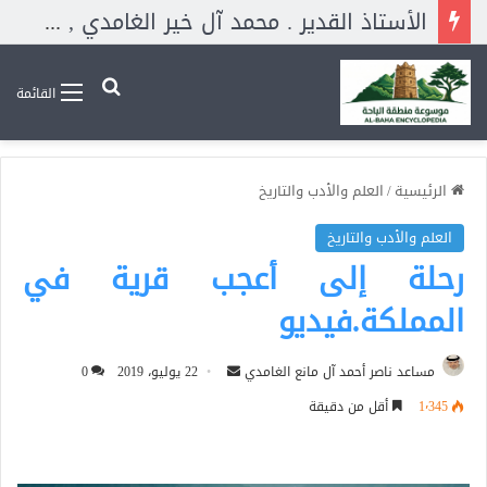
الأستاذ القدير . محمد آل خير الغامدي , ود. أحمد بن محمد سالم الغامدي وأخونا الغالي . سالم الحسن الأبلجي الغامدي مؤسس قروب تاريخ غامد ووثائقهم بالواتساب . وله حساب بـ اكس. دار بينهم ثناء أساتذة كبار أبهجني فنقلته هنا.
بحث عن
القائمة
الرئيسية
/
العلم والأدب والتاريخ
العلم والأدب والتاريخ
رحلة إلى أعجب قرية في
المملكة.فيديو
أرسل
مساعد ناصر أحمد آل مانع الغامدي
22 يوليو، 2019
0
بريدا
1٬345
أقل من دقيقة
إلكترونيا