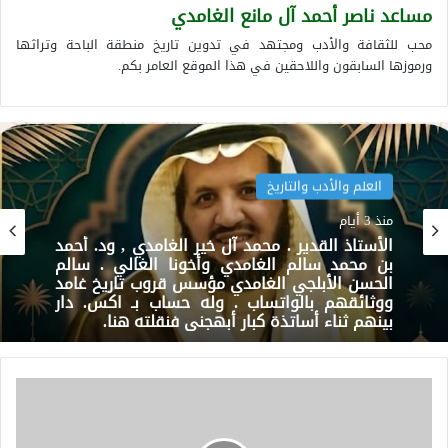
مساعد ناصر أحمد آل مانع الغامدي
محب للثقافة والأدب ومجتهد في تدوين تاريخ منطقة الباحة وتراثها
ورموزها السابقون واللاحقين في هذا الموقع العامر بكم.
العلم والأدب والتاريخ
العلم والأدب والتاريخ
منذ 3 أيام
منذ 3 أيام
الأستاذ القدير . محمد آل خير الغامدي , ود. أحمد
الشاعر السعودي المحبوب . مجدي شافعي . ابن
بن محمد سالم الغامدي وأخونا الغالي . سالم
صبيا يجيد كل أغراض الشعر لكنه يميل للغزلي .
الحسن الأبلجي الغامدي مؤسس قروب تاريخ غامد
والحقيقة أن منطقة جازان مليئة بالعلماء والأدباء
ووثائقهم بالواتساب . وله حساب بـ اكس. دار
والكتاب والشعراء المتميزون .
جزء
بينهم ثناء أساتذة كبار أبهجني فنقلته هنا.
من
فعاليات