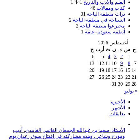
العلم والأدب والتاريخ
1٬441
كتاب ومقالات
46
تراث منطقة الباحة
31
السياحة في منطقة الباحة
2
مخترعوا منطقة الباحة
2
أنظمة سعودية عامة
1
أغسطس 2026
ج
س
د
ن
ث
أرب
خ
6
5
4
3
2
1
13
12
11
10
9
8
7
20
19
18
17
16
15
14
27
26
25
24
23
22
21
31
30
29
28
« يوليو
الأخيرة
الأشهر
تعليقات
الأستاذ. سعيد بن عبدالله الجمعان الغانمي الغامدي. أديب
ومؤرخ وشاعر . وهذه مشاركته في افتتاح سوق رغدان يوم