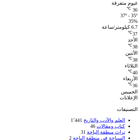
غيوم متفرقة
℃
36
37º - 35º
35%
6.7 كيلومتر/ساعة
℃
37
الأحد
℃
38
الأثنين
℃
38
الثلاثاء
℃
40
الأربعاء
℃
36
الخميس
الإعلانات
التصنيفات
العلم والأدب والتاريخ
1٬441
كتاب ومقالات
46
تراث منطقة الباحة
31
السياحة في منطقة الباحة
2