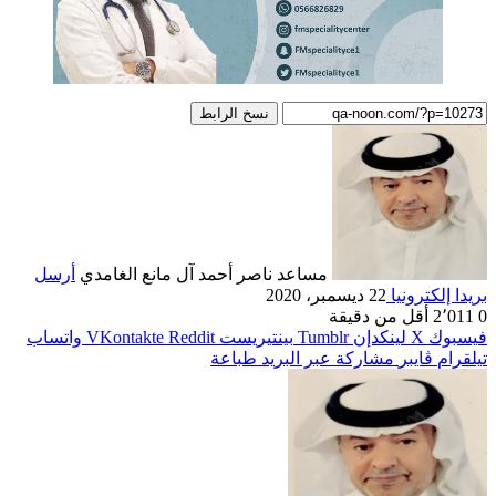
نسخ الرابط
مساعد ناصر أحمد آل مانع الغامدي
أرسل
بريدا إلكترونيا
22 ديسمبر، 2020
0
2٬011
أقل من دقيقة
فيسبوك
‫X
لينكدإن
بينتيريست
واتساب
تيلقرام
ڤايبر
مشاركة عبر البريد
طباعة