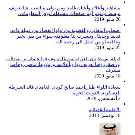
مشاهير وأعلام وأعيان غامد ومن تولى مناصب. هنا تعريف
مبسط ومنهم لهم صفحات مستقله لتوفر المعلومات.
26 مايو، 2019
أصحاب المعالي والفضيلة من تولوا القضاء من قبيلة غامد.
قديما وحديثا . وتيسرت لنا معلومته سواء من بقي بخير
وعافيه أو من انتقل الى رحمة الله.
25 مايو، 2019
قبيلة بني ظبيان العريقة من غامد.وشيخها.عثمان بن عبدالله
بن صقر. وهنا تعريف بها وبأعلامها ورموزها. ماضي وحاضر
مشرف
18 مايو، 2020
سعادة اللواء طيار.احمد صالح كردي الغامدي قائد الشرطة
العسكرية بالقوات الجوية
2 أغسطس، 2019
الأنظمة القضائية
18 نوفمبر، 2018