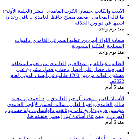
الأديب والكاتب .جمعان الكرت الغامدي . ينشر (الحلقة الأولىً)
ما قاله المحامي . محمد مصلح حافظ الغامدي .. باقي رغدان
اسمها في دواوين الخلافة”
منذ يوم واحد
سعادة اللواء. أيمن بن عطيه الحمراني الغامدي. بالقوات
المسلحة الملكية السعودية
منذ يوم واحد
الطالب عبدالله بن عبدالعزيز الغامدي. من تعليم المنطقة
الشرقية، حصل على أفضل باحث وأفضل مشروع على
مستوى العالم من بين 1700 طالب في آيسف الدولي لعام
2022م.
منذ 5 أيام
الأستاذ القدير . محمد آل خير الغامدي , ود. أحمد بن محمد
سالم الغامدي وأخونا الغالي . سالم الحسن الأبلجي الغامدي
مؤسس قروب تاريخ غامد ووثائقهم بالواتساب . وله حساب بـ
اكس. دار بينهم ثناء أساتذة كبار أبهجني فنقلته هنا.
منذ 6 أيام
مشاهير وأعلام وأعيان غامد ومن تولى مناصب. هنا تعريف