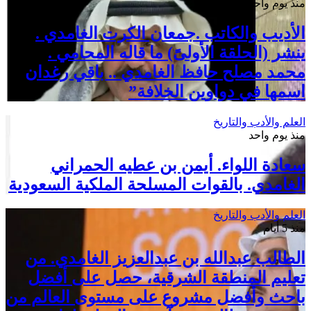
منذ يوم واحد
الأديب والكاتب .جمعان الكرت الغامدي .
ينشر (الحلقة الأولىً) ما قاله المحامي .
محمد مصلح حافظ الغامدي .. باقي رغدان
اسمها في دواوين الخلافة”
العلم والأدب والتاريخ
منذ يوم واحد
سعادة اللواء. أيمن بن عطيه الحمراني
الغامدي. بالقوات المسلحة الملكية السعودية
العلم والأدب والتاريخ
منذ 5 أيام
الطالب عبدالله بن عبدالعزيز الغامدي. من
تعليم المنطقة الشرقية، حصل على أفضل
باحث وأفضل مشروع على مستوى العالم من