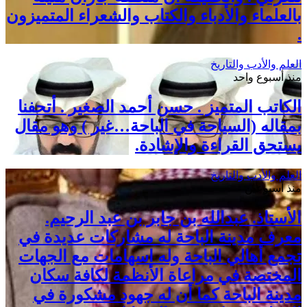
بالعلماء والأدباء والكتاب والشعراء المتميزون
.
العلم والأدب والتاريخ
منذ أسبوع واحد
الكاتب المتميز . حسن أحمد الصغير . أتحفنا
بمقاله (السياحة في الباحة…غير ) وهو مقال
يستحق القراءة والإشادة.
العلم والأدب والتاريخ
منذ أسبوعين
الأستاذ. عبدالله بن جابر بن عبد الرحيم.
معرف مدينة الباحة له مشاركات عديدة في
تجمع أهالي الباحة وله اسهامات مع الجهات
المختصة في مراعاة الأنظمة لكافة سكان
مدينة الباحة كما أن له جهود مشكورة في