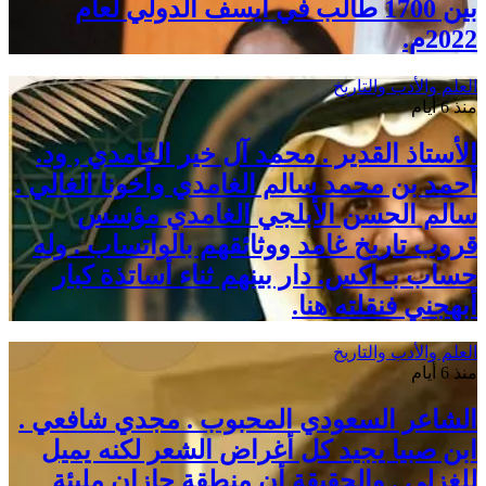
بين 1700 طالب في آيسف الدولي لعام
2022م.
العلم والأدب والتاريخ
منذ 6 أيام
الأستاذ القدير . محمد آل خير الغامدي , ود.
أحمد بن محمد سالم الغامدي وأخونا الغالي .
سالم الحسن الأبلجي الغامدي مؤسس
قروب تاريخ غامد ووثائقهم بالواتساب . وله
حساب بـ اكس. دار بينهم ثناء أساتذة كبار
أبهجني فنقلته هنا.
العلم والأدب والتاريخ
منذ 6 أيام
الشاعر السعودي المحبوب . مجدي شافعي .
ابن صبيا يجيد كل أغراض الشعر لكنه يميل
للغزلي . والحقيقة أن منطقة جازان مليئة