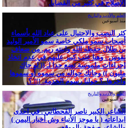
الإصلاح في كثير من القضايا.
العلم والأدب والتاريخ
منذ أسبوعين
كثر النصب والاحتيال على عباد الله بأسماء
أصحاب سمو ملكي خاصة سمو الأمير الوليد
بن طلال حفظه الله وابنته ريم. من ضعاف
نفوس . وهنا عتب كبير عليهم في عدم اتخاذ
إجراءات ملموسة تضع حدا لـ (( لو جاك
مليون )) وجاتك حواله من سموه أو سموها
وآخرها..؟ حولنا رسوم الخدمة. !!! ؟.
العلم والأدب والتاريخ
منذ أسبوعين
الشاعر الكبير ناصر القحطاني . في احدى
ابداعاته ( يا موجز الأنباء وش أخبار اليمن )
وللشاعر صفحة بالموقع.