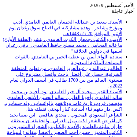
الأحد, أغسطس 9 2026
أخبار عاجلة
الأستاذ. سعيد بن عبدالله الجمعان الغانمي الغامدي. أديب
ومؤرخ وشاعر . وهذه مشاركته في افتتاح سوق رغدان يوم
الاثنين الموافق 20 / 2/ 1448هـ .
الأديب والكاتب .جمعان الكرت الغامدي . ينشر (الحلقة الأولىً)
ما قاله المحامي . محمد مصلح حافظ الغامدي .. باقي رغدان
اسمها في دواوين الخلافة”
سعادة اللواء. أيمن بن عطيه الحمراني الغامدي. بالقوات
المسلحة الملكية السعودية
الطالب عبدالله بن عبدالعزيز الغامدي. من تعليم المنطقة
الشرقية، حصل على أفضل باحث وأفضل مشروع على
مستوى العالم من بين 1700 طالب في آيسف الدولي لعام
2022م.
الأستاذ القدير . محمد آل خير الغامدي , ود. أحمد بن محمد
سالم الغامدي وأخونا الغالي . سالم الحسن الأبلجي الغامدي
مؤسس قروب تاريخ غامد ووثائقهم بالواتساب . وله حساب بـ
اكس. دار بينهم ثناء أساتذة كبار أبهجني فنقلته هنا.
الشاعر السعودي المحبوب . مجدي شافعي . ابن صبيا يجيد
كل أغراض الشعر لكنه يميل للغزلي . والحقيقة أن منطقة
جازان مليئة بالعلماء والأدباء والكتاب والشعراء المتميزون .
الكاتب المتميز . حسن أحمد الصغير . أتحفنا بمقاله (السياحة