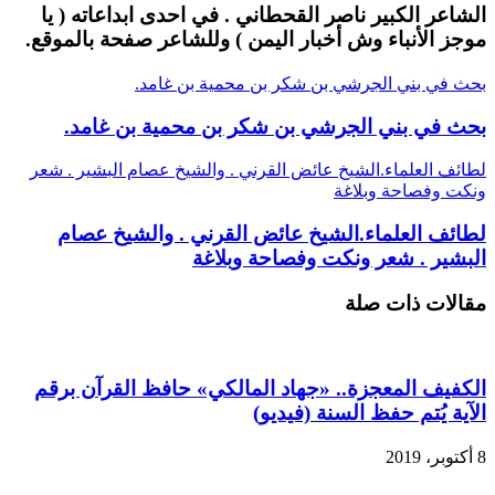
الشاعر الكبير ناصر القحطاني . في احدى ابداعاته ( يا
موجز الأنباء وش أخبار اليمن ) وللشاعر صفحة بالموقع.
بحث في بني الجرشي بن شكر بن محمية بن غامد.
بحث في بني الجرشي بن شكر بن محمية بن غامد.
لطائف العلماء.الشيخ عائض القرني . والشيخ عصام البشير . شعر
ونكت وفصاحة وبلاغة
لطائف العلماء.الشيخ عائض القرني . والشيخ عصام
البشير . شعر ونكت وفصاحة وبلاغة
مقالات ذات صلة
الكفيف المعجزة.. «جهاد المالكي» حافظ القرآن برقم
الآية يُتم حفظ السنة‬ (فيديو)
8 أكتوبر، 2019