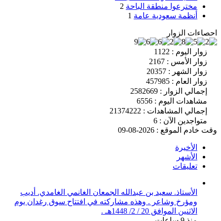
مخترعوا منطقة الباحة
2
أنظمة سعودية عامة
1
احصاءات الزوار
زوار اليوم : 1122
زوار الأمس : 2167
زوار الشهر : 20357
زوار العام : 457985
إجمالي الزوار : 2582669
مشاهدات اليوم : 6556
إجمالي المشاهدات : 21374222
متواجدين الآن : 6
وقت خادم الموقع : 2026-08-09
الأخيرة
الأشهر
تعليقات
الأستاذ. سعيد بن عبدالله الجمعان الغانمي الغامدي. أديب
ومؤرخ وشاعر . وهذه مشاركته في افتتاح سوق رغدان يوم
الاثنين الموافق 20 / 2/ 1448هـ .
منذ 9 ساعات