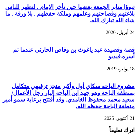
تبوؤا منابر الجمعة بعضها حين تأخر الإمام . لتظهر للناس
بلاغتهم وفصاحتهم وعلمهم وملكة حفظهم . بلا ورقة . ما
شاء الله تبارك الله.
24 أبريل، 2026
قصة و‏قصيدة عبد ياغوث بن وقاص الحارثي عندما تم
أسره.فيديو
18 يوليو، 2019
مشروع الباحه سكاي أول وأكبر منجز ترفيهي متكامل
بمنطقة الباحة وهو جهد ابن الباحة البار رجل الأعمال/
سعيد محمد محفوظ الغامدي. وقد أفتتح برعاية سمو أمير
منطقة الباحة حفظه الله.
21 أكتوبر، 2025
اترك تعليقاً