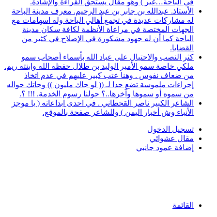
في الباحة…غير ) وهو مقال يستحق القراءة والإشادة.
الأستاذ. عبدالله بن جابر بن عبد الرحيم. معرف مدينة الباحة
له مشاركات عديدة في تجمع أهالي الباحة وله اسهامات مع
الجهات المختصة في مراعاة الأنظمة لكافة سكان مدينة
الباحة كما أن له جهود مشكورة في الإصلاح في كثير من
القضايا.
كثر النصب والاحتيال على عباد الله بأسماء أصحاب سمو
ملكي خاصة سمو الأمير الوليد بن طلال حفظه الله وابنته ريم.
من ضعاف نفوس . وهنا عتب كبير عليهم في عدم اتخاذ
إجراءات ملموسة تضع حدا لـ (( لو جاك مليون )) وجاتك حواله
من سموه أو سموها وآخرها..؟ حولنا رسوم الخدمة. !!! ؟.
الشاعر الكبير ناصر القحطاني . في احدى ابداعاته ( يا موجز
الأنباء وش أخبار اليمن ) وللشاعر صفحة بالموقع.
تسجيل الدخول
مقال عشوائي
إضافة عمود جانبي
القائمة