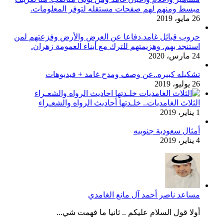
مبسط ومنهم لهم صفحات مستقله لتوفر المعلومات.
26 مايو، 2019
حروب قبائل غامد.دفاعا عن العرض والأرض وفزعتهم لمن
استنجد بهم. وهزيمتهم للترك مع أبناء العمومة زهران.
24 مارس، 2020
تشكيله كبيره..عن وصف ومدح غامد + فيديوهات
26 يوليو، 2019
الثلاث الغامديات.. خلـدتها أحاديث الرواه والشعـراء
1 يناير، 2019
أمثال سعودية جنوبيه
4 يناير، 2019
مساعد ناصر أحمد آل مانع الغامدي
أولا قول السلام عليكم .. ثانيا ما فهمت شي...