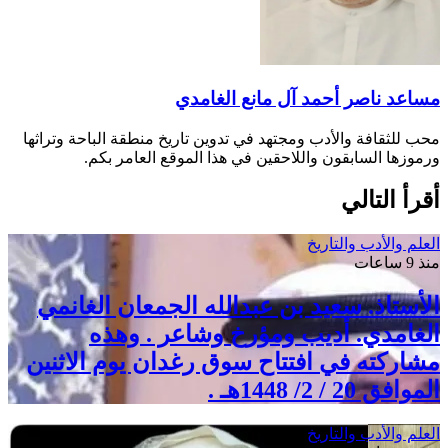
مساعد ناصر أحمد آل مانع الغامدي
محب للثقافة والأدب ومجتهد في تدوين تاريخ منطقة الباحة وتراثها
ورموزها السابقون واللاحقين في هذا الموقع العامر بكم.
أقرأ التالي
العلم والأدب والتاريخ
منذ 9 ساعات
الأستاذ. سعيد بن عبدالله الجمعان الغانمي
الغامدي. أديب ومؤرخ وشاعر . وهذه
مشاركته في افتتاح سوق رغدان يوم الاثنين
الموافق 20 / 2/ 1448هـ .
العلم والأدب والتاريخ