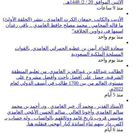
الاثنين الموافق 20 / 2/ 1448هـ .
منذ 9 ساعات
الأديب والكاتب .جمعان الكرت الغامدي . ينشر (الحلقة الأولىً)
ما قاله المحامي . محمد مصلح حافظ الغامدي .. باقي رغدان
اسمها في دواوين الخلافة”
منذ يوم واحد
سعادة اللواء. أيمن بن عطيه الحمراني الغامدي. بالقوات
المسلحة الملكية السعودية
منذ يوم واحد
الطالب عبدالله بن عبدالعزيز الغامدي. من تعليم المنطقة
الشرقية، حصل على أفضل باحث وأفضل مشروع على
مستوى العالم من بين 1700 طالب في آيسف الدولي لعام
2022م.
منذ 5 أيام
الأستاذ القدير . محمد آل خير الغامدي , ود. أحمد بن محمد
سالم الغامدي وأخونا الغالي . سالم الحسن الأبلجي الغامدي
مؤسس قروب تاريخ غامد ووثائقهم بالواتساب . وله حساب بـ
اكس. دار بينهم ثناء أساتذة كبار أبهجني فنقلته هنا.
منذ 6 أيام