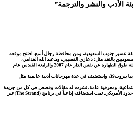
 الأدب والنشر والترجمة”
الرياض، المملكة العربية السعودية، في 27 أغسطس 1979م. وتعود أصوله إلى منطقة عسير جنوب السعودية، ومن محافظة رجال ألمع. افتتح موقعه
 الفارابي، بيروت، عام 2002، وتناولها بعض كبار الأدباء والنقاد السعوديين بالنقد مثل: د.غازي القصيبي، ود.عبد الله الغذامي،
ود.معجب الزهراني، والناقد محمد العباس وغيرهم. وفي عام 2004 صدرت روايته الثانية، رواية صوفيا، عن دار الساقي، بيروت، ثم روايته الثالثة طوق الطهارة عن نفس الدار عام 2007 والرابعة القندس عام
تم اختياره ضمن أفضل 39 كاتباً عربياً تحت سن الأربعين من قبل مهرجان هاي فيستيفال العالمي في دورة بيروت39. وأدرج اسمه في انطولوجيا بيروت39، واستضيف في عدة مهرجانات أدبية عالمية مثل
جتماعية، ومعرفية عامة. نشرت له مقالات وقصص في كل من جريدة
نيويورك تايمز الأمريكية والغارديان البريطانية. ترجمت مقاطع من أعماله إلى الإنجليزية ونشرت في مجلة بانيبال البريطاني وموقع كلمات بلا حدود الأمريكي. تمت استضافته إذاعياً في برنامج (The Strand)عبر