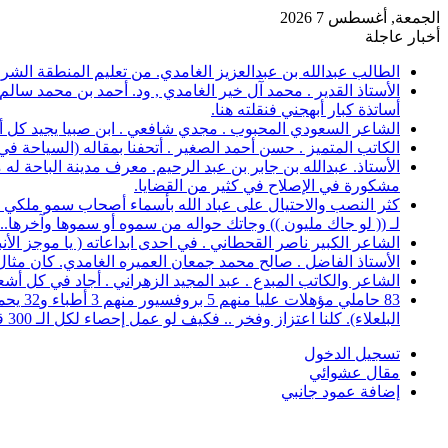
الجمعة, أغسطس 7 2026
أخبار عاجلة
الطالب عبدالله بن عبدالعزيز الغامدي. من تعليم المنطقة الشرقية، حصل على 
الأستاذ القدير . محمد آل خير الغامدي , ود. أحمد بن محمد سال
أساتذة كبار أبهجني فنقلته هنا.
الشاعر السعودي المحبوب . مجدي شافعي . ابن صبيا يجيد كل أغرا
الكاتب المتميز . حسن أحمد الصغير . أتحفنا بمقاله (السياحة ف
الأستاذ. عبدالله بن جابر بن عبد الرحيم. معرف مدينة الباحة 
مشكورة في الإصلاح في كثير من القضايا.
كثر النصب والاحتيال على عباد الله بأسماء أصحاب سمو ملكي خ
لـ (( لو جاك مليون )) وجاتك حواله من سموه أو سموها وآخرها..؟
الشاعر الكبير ناصر القحطاني . في احدى ابداعاته ( يا موجز الأ
الأستاذ الفاضل . صالح محمد جمعان العميره الغامدي. كان مثال للمعلم المخلص ال
الشاعر والكاتب المبدع . عبد المجيد الزهراني . أجاد في كل أشع
البلعلاء). كلنا اعتزاز وفخر .. فكيف لو عمل إحصاء لكل الـ 300 قرية.
تسجيل الدخول
مقال عشوائي
إضافة عمود جانبي