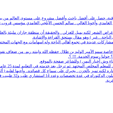
أفضل باحث وأفضل مشروع على مستوى العالم من بين 1700 طالب في آيسف الدولي لعام 2022
م الغامدي وأخونا الغالي . سالم الحسن الأبلجي الغامدي مؤسس قروب تار
ض الشعر لكنه يميل للغزلي . والحقيقة أن منطقة جازان مليئة بالعلماء
ي الباحة…غير ) وهو مقال يستحق القراءة والإشادة.
له مشاركات عديدة في تجمع أهالي الباحة وله اسهامات مع الجهات المخت
اصة سمو الأمير الوليد بن طلال حفظه الله وابنته ريم. من ضعاف نف
 حولنا رسوم الخدمة. !!! ؟.
نباء وش أخبار اليمن ) وللشاعر صفحة بالموقع.
مجتهد .ثم ترجل بعد خدمته في التعليم لمدة 25 عاما. عمل معرفا لقرية البلعلا .
اره لكنه تميز بالحزن . يجبرك على سماع كل قصائده.. وأحبها لقلبه ( أ
83 حاملي مؤهلات عليا 