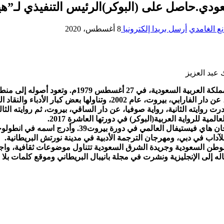
.حاصل على (البوكر)الرئيس التنفيذي لـ”هيئة
ع الغامدي
أرسل بريدا إلكترونيا
8 أغسطس، 2020
محمد حسن علوان، روائي وكاتب صحفي سعودي. ولد في 
الإلكتروني الأدبي في العام 1999. صدرت روايته الأولى، سقف الكفاية، عن دار
لآداب في دبي، ومهرجان الترجمة الأدبية في مدينة نورتش البريطانية.
طن السعودية وجريدة الشرق السعودية تتناول موضوعات ثقافية، وا