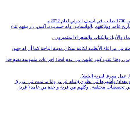
م.
يخ غامد ووثائقهم بالواتساب . وله حساب بـ اكس. دار بينهم ثناء
 والأدباء والكتاب والشعراء المتميزون .
صة في مراعاة الأنظمة لكافة سكان مدينة الباحة كما أن له جهود
وس . وهنا عتب كبير عليهم في عدم اتخاذ إجراءات ملموسة تضع حدا
لو بغداد) وأشهرها في نظري ((تنام عرعر وانا ما نمت في عرر)).
منهم 5 بروفسيور منهم 3 أطباء و32 يحملون الدكتوراه في عدة تخصصات وعدد 14 استشاري طب و32 طبيب في تخصصات مختلفة . وكلهم من قرية واحدة من غامد ( قرية