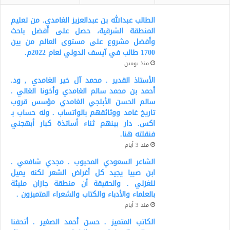
الطالب عبدالله بن عبدالعزيز الغامدي. من تعليم
المنطقة الشرقية، حصل على أفضل باحث
وأفضل مشروع على مستوى العالم من بين
1700 طالب في آيسف الدولي لعام 2022م.
منذ يومين
الأستاذ القدير . محمد آل خير الغامدي , ود.
أحمد بن محمد سالم الغامدي وأخونا الغالي .
سالم الحسن الأبلجي الغامدي مؤسس قروب
تاريخ غامد ووثائقهم بالواتساب . وله حساب بـ
اكس. دار بينهم ثناء أساتذة كبار أبهجني
فنقلته هنا.
منذ 3 أيام
الشاعر السعودي المحبوب . مجدي شافعي .
ابن صبيا يجيد كل أغراض الشعر لكنه يميل
للغزلي . والحقيقة أن منطقة جازان مليئة
بالعلماء والأدباء والكتاب والشعراء المتميزون .
منذ 3 أيام
الكاتب المتميز . حسن أحمد الصغير . أتحفنا