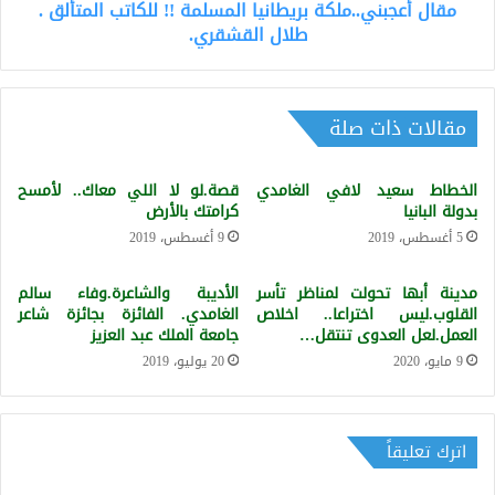
رضى
مقال أعجبني..ملكة بريطانيا المسلمة !! للكاتب المتألق .
القشقري.
الله
طلال القشقري.
عنهم
جميعاً
مقالات ذات صلة
الخطاط سعيد لافي الغامدي
قصة.لو لا اللي معاك.. لأمسح
بدولة البانيا
كرامتك بالأرض
5 أغسطس، 2019
9 أغسطس، 2019
مدينة أبها تحولت لمناظر تأسر
الأديبة والشاعرة.وفاء سالم
القلوب.ليس اختراعا.. اخلاص
الغامدي. الفائزة بجائزة شاعر
العمل.لعل العدوى تنتقل…
جامعة الملك عبد العزيز
9 مايو، 2020
20 يوليو، 2019
اترك تعليقاً