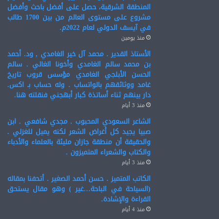
المنطقة الشرقية، حصل على أفضل باحث وأفضل
مشروع على مستوى العالم من بين 1700 طالب
في آيسف الدولي لعام 2022م.
منذ يومين
الأستاذ القدير . محمد آل خير الغامدي , ود. أحمد
بن محمد سالم الغامدي وأخونا الغالي . سالم
الحسن الأبلجي الغامدي مؤسس قروب تاريخ
غامد ووثائقهم بالواتساب . وله حساب بـ اكس.
دار بينهم ثناء أساتذة كبار أبهجني فنقلته هنا.
منذ 3 أيام
الشاعر السعودي المحبوب . مجدي شافعي . ابن
صبيا يجيد كل أغراض الشعر لكنه يميل للغزلي .
والحقيقة أن منطقة جازان مليئة بالعلماء والأدباء
والكتاب والشعراء المتميزون .
منذ 3 أيام
الكاتب المتميز . حسن أحمد الصغير . أتحفنا بمقاله
(السياحة في الباحة…غير ) وهو مقال يستحق
القراءة والإشادة.
منذ 4 أيام