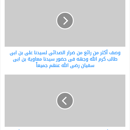
أكثر
من
رائع
من
ضرار
الصدائى
لسيدنا
على
وصف أكثر من رائع من ضرار الصدائى لسيدنا على بن ابى
بن
ابى
طالب كرم الله وجهه فى حضور سيدنا معاوية بن ابى
طالب
سفيان رضى الله عنهم جميعاً
كرم
الله
مقال
وجهه
أعجبني..ملكة
فى
بريطانيا
حضور
المسلمة
سيدنا
!!
معاوية
للكاتب
بن
المتألق
ابى
.
سفيان
طلال