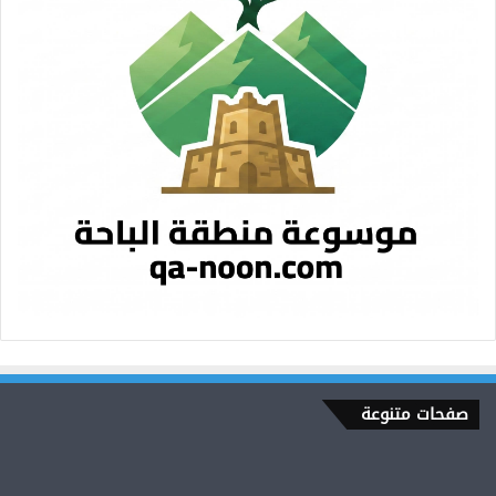
صفحات متنوعة
المذيع
المثقف.حسين