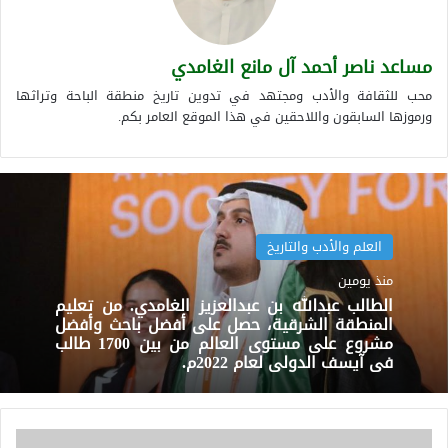
مساعد ناصر أحمد آل مانع الغامدي
محب للثقافة والأدب ومجتهد في تدوين تاريخ منطقة الباحة وتراثها
ورموزها السابقون واللاحقين في هذا الموقع العامر بكم.
العلم والأدب والتاريخ
منذ يومين
الطالب عبدالله بن عبدالعزيز الغامدي. من تعليم
المنطقة الشرقية، حصل على أفضل باحث وأفضل
مشروع على مستوى العالم من بين 1700 طالب
في آيسف الدولي لعام 2022م.
وصف