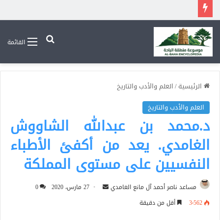
بحث عن
القائمة
الرئيسية
/
العلم والأدب والتاريخ
العلم والأدب والتاريخ
د.محمد بن عبدالله الشاووش
الغامدي. يعد من أكفئ الأطباء
النفسيين على مستوى المملكة
أرسل
مساعد ناصر أحمد آل مانع الغامدي
27 مارس، 2020
0
بريدا
3٬562
أقل من دقيقة
إلكترونيا