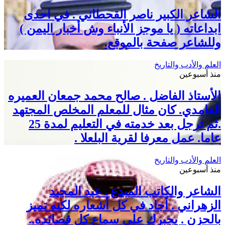
الشاعر الكبير ناصر القحطاني . في احدى
ابداعاته ( يا موجز الأنباء وش أخبار اليمن )
وللشاعر صفحة بالموقع.
العلم والأدب والتاريخ
منذ أسبوعين
الأستاذ الفاضل . صالح محمد جمعان العميره
الغامدي. كان مثال للمعلم المخلص المجتهد
.ثم ترجل بعد خدمته في التعليم لمدة 25
عاما. عمل معرفا لقرية البلعلا .
العلم والأدب والتاريخ
منذ أسبوعين
الشاعر والكاتب المبدع . عبد المجيد
الزهراني . أجاد في كل أشعاره لكنه تميز
بالحزن . يجبرك على سماع كل قصائده..