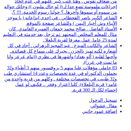
من ضعاف نفوس . وهنا عتب كبير عليهم في عدم اتخاذ
إجراءات ملموسة تضع حدا لـ (( لو جاك مليون )) وجاتك حواله
من سموه أو سموها وآخرها..؟ حولنا رسوم الخدمة. !!! ؟.
الشاعر الكبير ناصر القحطاني . في احدى ابداعاته ( يا موجز
الأنباء وش أخبار اليمن ) وللشاعر صفحة بالموقع.
الأستاذ الفاضل . صالح محمد جمعان العميره الغامدي. كان
مثال للمعلم المخلص المجتهد .ثم ترجل بعد خدمته في التعليم
لمدة 25 عاما. عمل معرفا لقرية البلعلا .
الشاعر والكاتب المبدع . عبد المجيد الزهراني . أجاد في كل
أشعاره لكنه تميز بالحزن . يجبرك على سماع كل قصائده..
وأحبها لقلبه ( ألو بغداد) وأشهرها في نظري ((تنام عرعر وانا
ما نمت في عرر)).
83 حاملي مؤهلات عليا منهم 5 بروفسيور منهم 3 أطباء و32
يحملون الدكتوراه في عدة تخصصات وعدد 14 استشاري طب
و32 طبيب في تخصصات مختلفة . وكلهم من قرية واحدة من
غامد ( قرية البلعلاء). كلنا اعتزاز وفخر .. فكيف لو عمل
إحصاء لكل الـ 300 قرية.
تسجيل الدخول
مقال عشوائي
إضافة عمود جانبي