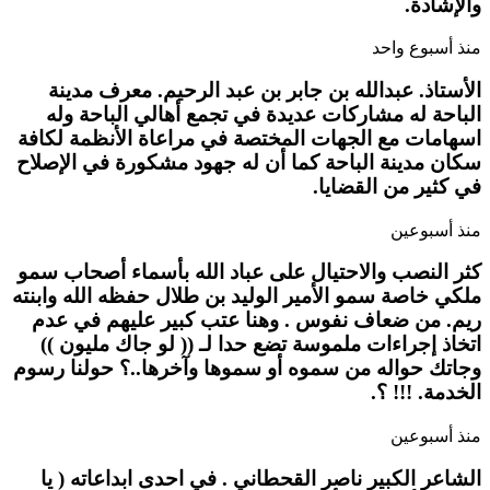
والإشادة.
منذ أسبوع واحد
الأستاذ. عبدالله بن جابر بن عبد الرحيم. معرف مدينة
الباحة له مشاركات عديدة في تجمع أهالي الباحة وله
اسهامات مع الجهات المختصة في مراعاة الأنظمة لكافة
سكان مدينة الباحة كما أن له جهود مشكورة في الإصلاح
في كثير من القضايا.
منذ أسبوعين
كثر النصب والاحتيال على عباد الله بأسماء أصحاب سمو
ملكي خاصة سمو الأمير الوليد بن طلال حفظه الله وابنته
ريم. من ضعاف نفوس . وهنا عتب كبير عليهم في عدم
اتخاذ إجراءات ملموسة تضع حدا لـ (( لو جاك مليون ))
وجاتك حواله من سموه أو سموها وآخرها..؟ حولنا رسوم
الخدمة. !!! ؟.
منذ أسبوعين
الشاعر الكبير ناصر القحطاني . في احدى ابداعاته ( يا