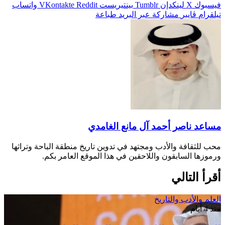
فيسبوك
‫X
لينكدإن
بينتيريست
واتساب
تيلقرام
ڤايبر
مشاركة عبر البريد
طباعة
مساعد ناصر أحمد آل مانع الغامدي
محب للثقافة والأدب ومجتهد في تدوين تاريخ منطقة الباحة وتراثها
ورموزها السابقون واللاحقين في هذا الموقع العامر بكم.
أقرأ التالي
العلم والأدب والتاريخ
منذ 4 أيام