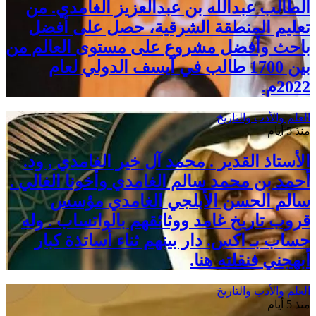
الطالب عبدالله بن عبدالعزيز الغامدي. من
تعليم المنطقة الشرقية، حصل على أفضل
باحث وأفضل مشروع على مستوى العالم من
بين 1700 طالب في آيسف الدولي لعام
2022م.
العلم والأدب والتاريخ
منذ 5 أيام
الأستاذ القدير . محمد آل خير الغامدي , ود.
أحمد بن محمد سالم الغامدي وأخونا الغالي .
سالم الحسن الأبلجي الغامدي مؤسس
قروب تاريخ غامد ووثائقهم بالواتساب . وله
حساب بـ اكس. دار بينهم ثناء أساتذة كبار
أبهجني فنقلته هنا.
العلم والأدب والتاريخ
منذ 5 أيام