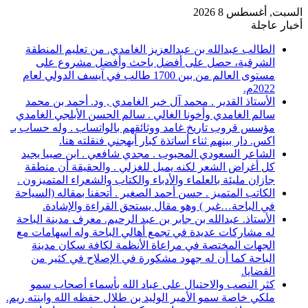
السبت, أغسطس 8 2026
أخبار عاجلة
الطالب عبدالله بن عبدالعزيز الغامدي. من تعليم المنطقة
الشرقية، حصل على أفضل باحث وأفضل مشروع على
مستوى العالم من بين 1700 طالب في آيسف الدولي لعام
2022م.
الأستاذ القدير . محمد آل خير الغامدي , ود. أحمد بن محمد
سالم الغامدي وأخونا الغالي . سالم الحسن الأبلجي الغامدي
مؤسس قروب تاريخ غامد ووثائقهم بالواتساب . وله حساب بـ
اكس. دار بينهم ثناء أساتذة كبار أبهجني فنقلته هنا.
الشاعر السعودي المحبوب . مجدي شافعي . ابن صبيا يجيد
كل أغراض الشعر لكنه يميل للغزلي . والحقيقة أن منطقة
جازان مليئة بالعلماء والأدباء والكتاب والشعراء المتميزون .
الكاتب المتميز . حسن أحمد الصغير . أتحفنا بمقاله (السياحة
في الباحة…غير ) وهو مقال يستحق القراءة والإشادة.
الأستاذ. عبدالله بن جابر بن عبد الرحيم. معرف مدينة الباحة
له مشاركات عديدة في تجمع أهالي الباحة وله اسهامات مع
الجهات المختصة في مراعاة الأنظمة لكافة سكان مدينة
الباحة كما أن له جهود مشكورة في الإصلاح في كثير من
القضايا.
كثر النصب والاحتيال على عباد الله بأسماء أصحاب سمو
ملكي خاصة سمو الأمير الوليد بن طلال حفظه الله وابنته ريم.