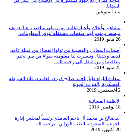
الباحة كما أن له جهود مشكورة في الإصلاح في كثير من
القضايا.
منذ أسبوعين
مشاهير وأعلام وأعيان غامد ومن تولى مناصب. هنا تعريف
مبسط ومنهم لهم صفحات مستقله لتوفر المعلومات.
26 مايو، 2019
أصحاب المعالي والفضيلة من تولوا القضاء من قبيلة غامد.
قديما وحديثا . وتيسرت لنا معلومته سواء من بقي بخير
وعافيه أو من انتقل الى رحمة الله.
25 مايو، 2019
سعادة اللواء طيار.احمد صالح كردي الغامدي قائد الشرطة
العسكرية بالقوات الجوية
2 أغسطس، 2019
الأنظمة القضائية
18 نوفمبر، 2018
أ.د.صالح بن محمد آل ناجم الغامدي.رئيساً لمجلس إدارة
الجمعية السعودية للطب الوراثي . يرحمه الله
20 أكتوبر، 2019