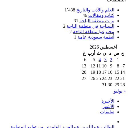
العلم والأدب والتاريخ
1٬438
كتاب ومقالات
46
تراث منطقة الباحة
31
السياحة في منطقة الباحة
2
مخترعوا منطقة الباحة
2
أنظمة سعودية عامة
1
أغسطس 2026
ج
س
د
ن
ث
أرب
خ
6
5
4
3
2
1
13
12
11
10
9
8
7
20
19
18
17
16
15
14
27
26
25
24
23
22
21
31
30
29
28
« يوليو
الأخيرة
الأشهر
تعليقات
الطالب عبدالله بن عبدالعزيز الغامدي. من تعليم المنطقة