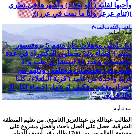
وأحبها لقلبه ( ألو بغداد) وأشهرها في نظري
((تنام عرعر وانا ما نمت في عرر)).
العلم والأدب والتاريخ
منذ 3 أسابيع
83 حاملي مؤهلات عليا منهم 5 بروفسيور
منهم 3 أطباء و32 يحملون الدكتوراه في عدة
تخصصات وعدد 14 استشاري طب و32
طبيب في تخصصات مختلفة . وكلهم من
قرية واحدة من غامد ( قرية البلعلاء). كلنا
اعتزاز وفخر .. فكيف لو عمل إحصاء لكل الـ
300 قرية.
منذ 4 أيام
الطالب عبدالله بن عبدالعزيز الغامدي. من تعليم المنطقة
الشرقية، حصل على أفضل باحث وأفضل مشروع على
مستوى العالم من بين 1700 طالب في آيسف الدولي