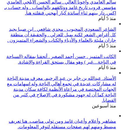
سالم الغامدي وأخونا الغالي . سالم الحسن الأبلجي الغامدي
مؤسس قروب تاريخ غامد ووثائقهم بالواتساب . وله حساب بـ
اكس. دار بينهم ثناء أساتذة كبار أبهجني فنقلته هنا.
منذ 5 أيام
الشاعر السعودي المحبوب . مجدي شافعي . ابن صبيا يجيد
كل أغراض الشعر لكنه يميل للغزلي . والحقيقة أن منطقة
جازان مليئة بالعلماء والأدباء والكتاب والشعراء المتميزون .
منذ 5 أيام
الكاتب المتميز . حسن أحمد الصغير . أتحفنا بمقاله (السياحة
في الباحة…غير ) وهو مقال يستحق القراءة والإشادة.
منذ 6 أيام
الأستاذ. عبدالله بن جابر بن عبد الرحيم. معرف مدينة الباحة
له مشاركات عديدة في تجمع أهالي الباحة وله اسهامات مع
الجهات المختصة في مراعاة الأنظمة لكافة سكان مدينة
الباحة كما أن له جهود مشكورة في الإصلاح في كثير من
القضايا.
منذ أسبوعين
مشاهير وأعلام وأعيان غامد ومن تولى مناصب. هنا تعريف
مبسط ومنهم لهم صفحات مستقله لتوفر المعلومات.