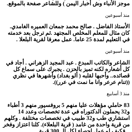
موجز الأنباء وش أخبار اليمن ) وللشاعر صفحة بالموقع.
منذ أسبوعين
الأستاذ الفاضل . صالح محمد جمعان العميره الغامدي.
كان مثال للمعلم المخلص المجتهد .ثم ترجل بعد خدمته
في التعليم لمدة 25 عاما. عمل معرفا لقرية البلعلا .
منذ أسبوعين
الشاعر والكاتب المبدع . عبد المجيد الزهراني . أجاد في
كل أشعاره لكنه تميز بالحزن . يجبرك على سماع كل
قصائده.. وأحبها لقلبه ( ألو بغداد) وأشهرها في نظري
((تنام عرعر وانا ما نمت في عرر)).
منذ 3 أسابيع
83 حاملي مؤهلات عليا منهم 5 بروفسيور منهم 3 أطباء
و32 يحملون الدكتوراه في عدة تخصصات وعدد 14
استشاري طب و32 طبيب في تخصصات مختلفة . وكلهم
من قرية واحدة من غامد ( قرية البلعلاء). كلنا اعتزاز وفخر
.. فكيف لو عمل إحصاء لكل الـ 300 قرية.