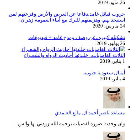
26 مايو، 2019
حروب قبائل غامد.دفاعا عن العرض والأرض وفزعتهم لمن
استنجد بهم. وهزيمتهم للترك مع أبناء العمومة زهران.
24 مارس، 2020
تشكيله كبيره..عن وصف ومدح غامد + فيديوهات
26 يوليو، 2019
الثلاث الغامديات.. خلـدتها أحاديث الرواه والشعـراء
1 يناير، 2019
أمثال سعودية جنوبيه
4 يناير، 2019
مساعد ناصر أحمد آل مانع الغامدي
وان وجدت صورة لفضيلته يرحمه الله زودني بها واتس...