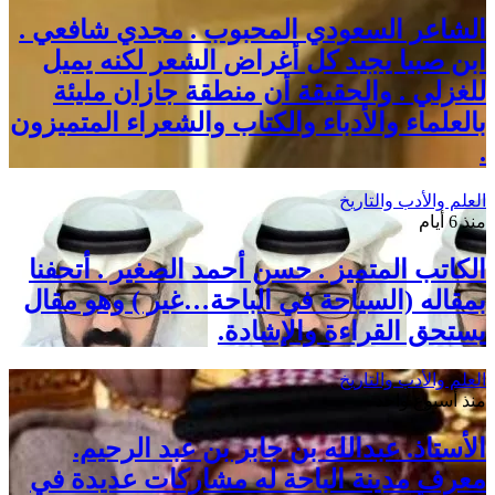
الشاعر السعودي المحبوب . مجدي شافعي .
ابن صبيا يجيد كل أغراض الشعر لكنه يميل
للغزلي . والحقيقة أن منطقة جازان مليئة
بالعلماء والأدباء والكتاب والشعراء المتميزون
.
العلم والأدب والتاريخ
منذ 6 أيام
الكاتب المتميز . حسن أحمد الصغير . أتحفنا
بمقاله (السياحة في الباحة…غير ) وهو مقال
يستحق القراءة والإشادة.
العلم والأدب والتاريخ
منذ أسبوع واحد
الأستاذ. عبدالله بن جابر بن عبد الرحيم.
معرف مدينة الباحة له مشاركات عديدة في