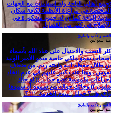
تجمع أهالي الباحة وله اسهامات مع الجهات
المختصة في مراعاة الأنظمة لكافة سكان
مدينة الباحة كما أن له جهود مشكورة في
الإصلاح في كثير من القضايا.
العلم والأدب والتاريخ
منذ أسبوعين
كثر النصب والاحتيال على عباد الله بأسماء
أصحاب سمو ملكي خاصة سمو الأمير الوليد
بن طلال حفظه الله وابنته ريم. من ضعاف
نفوس . وهنا عتب كبير عليهم في عدم اتخاذ
إجراءات ملموسة تضع حدا لـ (( لو جاك
مليون )) وجاتك حواله من سموه أو سموها
وآخرها..؟ حولنا رسوم الخدمة. !!! ؟.
العلم والأدب والتاريخ
منذ أسبوعين