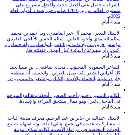
الشرقية، حصل على أفضل باحث وأفضل مشروع على
مستوى العالم من بين 1700 طالب في آيسف الدولي لعام
2022م.
منذ 4 أيام
الأستاذ القدير . محمد آل خير الغامدي , ود. أحمد بن محمد
سالم الغامدي وأخونا الغالي . سالم الحسن الأبلجي الغامدي
مؤسس قروب تاريخ غامد ووثائقهم بالواتساب . وله حساب بـ
اكس. دار بينهم ثناء أساتذة كبار أبهجني فنقلته هنا.
منذ 5 أيام
الشاعر السعودي المحبوب . مجدي شافعي . ابن صبيا يجيد
كل أغراض الشعر لكنه يميل للغزلي . والحقيقة أن منطقة
جازان مليئة بالعلماء والأدباء والكتاب والشعراء المتميزون .
منذ 5 أيام
الكاتب المتميز . حسن أحمد الصغير . أتحفنا بمقاله (السياحة
في الباحة…غير ) وهو مقال يستحق القراءة والإشادة.
منذ 6 أيام
الأستاذ. عبدالله بن جابر بن عبد الرحيم. معرف مدينة الباحة
له مشاركات عديدة في تجمع أهالي الباحة وله اسهامات مع
الجهات المختصة في مراعاة الأنظمة لكافة سكان مدينة