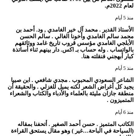
لعام 2022م.
منذ 5 أيام
الأستاذ القدير . محمد آل خير الغامدي , ود. أحمد بن
محمد سالم الغامدي وأخونا الغالي . سالم الحسن
الأبلجي الغامدي مؤسس قروب تاريخ غامد ووثائقهم
بالواتساب . وله حساب بـ اكس. دار بينهم ثناء أساتذة
كبار أبهجني فنقلته هنا.
منذ 5 أيام
الشاعر السعودي المحبوب . مجدي شافعي . ابن صبيا
يجيد كل أغراض الشعر لكنه يميل للغزلي . والحقيقة أن
منطقة جازان مليئة بالعلماء والأدباء والكتاب والشعراء
المتميزون .
منذ 6 أيام
الكاتب المتميز . حسن أحمد الصغير . أتحفنا بمقاله
(السياحة في الباحة…غير ) وهو مقال يستحق القراءة