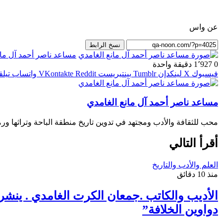
عن واس
نسخ الرابط
مساعد ناصر أحمد آل مان
0
1٬927
دقيقة واحدة
فيسبوك
‫X
لينكدإن
بينتيريست
واتساب
تيلق
مساعد ناصر أحمد آل مانع الغامدي
محب للثقافة والأدب ومجتهد في تدوين تاريخ منطقة الباحة وتراثها ورم
أقرأ التالي
العلم والأدب والتاريخ
منذ 10 دقائق
الأديب والكاتب .جمعان الكرت الغامدي . ينشر 
دواوين الخلافة”