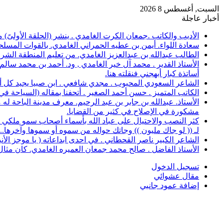
السبت, أغسطس 8 2026
أخبار عاجلة
الأديب والكاتب .جمعان الكرت الغامدي . ينشر (الحلقة الأولىً)
سعادة اللواء. أيمن بن عطيه الحمراني الغامدي. بالقوات المسلح
الطالب عبدالله بن عبدالعزيز الغامدي. من تعليم المنطقة الشرقية، حصل على 
الأستاذ القدير . محمد آل خير الغامدي , ود. أحمد بن محمد سال
أساتذة كبار أبهجني فنقلته هنا.
الشاعر السعودي المحبوب . مجدي شافعي . ابن صبيا يجيد كل أغرا
الكاتب المتميز . حسن أحمد الصغير . أتحفنا بمقاله (السياحة ف
الأستاذ. عبدالله بن جابر بن عبد الرحيم. معرف مدينة الباحة 
مشكورة في الإصلاح في كثير من القضايا.
كثر النصب والاحتيال على عباد الله بأسماء أصحاب سمو ملكي خ
لـ (( لو جاك مليون )) وجاتك حواله من سموه أو سموها وآخرها..؟
الشاعر الكبير ناصر القحطاني . في احدى ابداعاته ( يا موجز الأ
الأستاذ الفاضل . صالح محمد جمعان العميره الغامدي. كان مثال للمعلم المخلص ال
تسجيل الدخول
مقال عشوائي
إضافة عمود جانبي