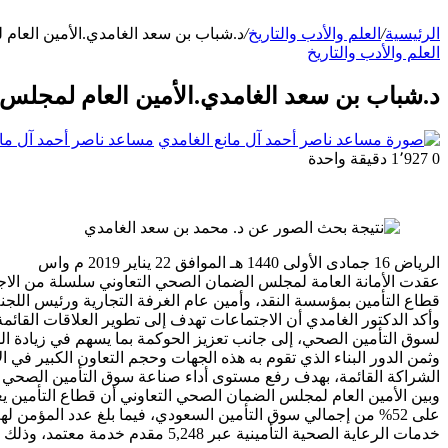
الرئيسية
/
العلم والأدب والتاريخ
/
د.شباب بن سعد الغامدي.الأمين العام
العلم والأدب والتاريخ
د.شباب بن سعد الغامدي.الأمين العام لمجلس
مساعد ناصر أحمد آل مان
0
1٬927
دقيقة واحدة
الرياض 16 جمادى الأولى 1440 هـ الموافق 22 يناير 2019 م واس
عقدت الأمانة العامة لمجلس الضمان الصحي التعاوني سلسلة من الاجت
قطاع التأمين بمؤسسة النقد، وأمين عام الغرفة التجارية ورئيس اللجنة
وأكد الدكتور الغامدي أن الاجتماعات تهدف إلى تطوير العلاقات القائ
لسوق التأمين الصحي، إلى جانب تعزيز الحوكمة بما يسهم في زيادة السع
وثمن الدور البناء الذي تقوم به هذه الجهات وحجم التعاون الكبير في ال
الشراكة القائمة، بهدف رفع مستوى أداء صناعة سوق التأمين الصحي و
خدمات الرعاية الصحية التأمينية عبر 5,248 مقدم خدمة معتمد، وذلك من خلال 27 شركة تأمين صحي و 10 شركات إدارة مطالبات مؤهلة.