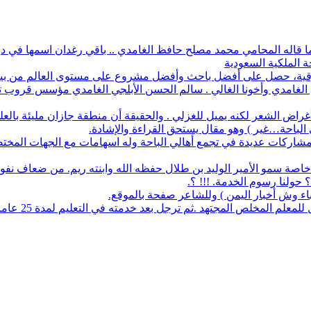
 ما قاله المحامي محمد مصلح حافظ الغامدي .. باقي رغدان اسمها في دو
ة الملكية السعودية
أفضل باحث وأفضل مشروع على مستوى العالم من بين 1700 طالب في آيسف الدولي لعام 2022
م الغامدي وأخونا الغالي . سالم الحسن الأبلجي الغامدي مؤسس قروب تار
ض الشعر لكنه يميل للغزلي . والحقيقة أن منطقة جازان مليئة بالعلماء
ي الباحة…غير ) وهو مقال يستحق القراءة والإشادة.
له مشاركات عديدة في تجمع أهالي الباحة وله اسهامات مع الجهات المخت
اصة سمو الأمير الوليد بن طلال حفظه الله وابنته ريم. من ضعاف نف
 حولنا رسوم الخدمة. !!! ؟.
نباء وش أخبار اليمن ) وللشاعر صفحة بالموقع.
مجتهد .ثم ترجل بعد خدمته في التعليم لمدة 25 عاما. عمل معرفا لقرية البلعلا .