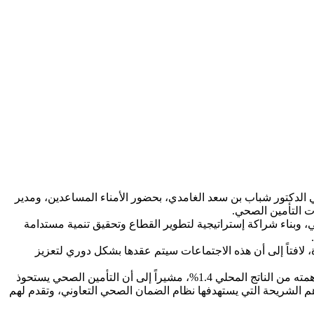
 الدكتور شباب بن سعد الغامدي، بحضور الأمناء المساعدين، ومدير
ات التأمين الصحي.
، وبناء شراكة إستراتيجية لتطوير القطاع وتحقيق تنمية مستدامة
ة، لافتاً إلى أن هذه الاجتماعات سيتم عقدها بشكل دوري لتعزيز
وبين الأمين العام لمجلس الضمان الصحي التعاوني أن قطاع التأمين يعد أحد الروافد الاقتصادية الهامة للاقتصاد الوطني، حيث تبلع نسبة مساهمته من الناتج المحلي 1.4%، مشيراً إلى أن التأمين الصحي يستحوذ
 11,074,885 مؤمن له من العاملين في القطاع الخاص، وهم الشريحة التي يستهدفها نظام الضمان الصحي التعاوني، وتقدم لهم