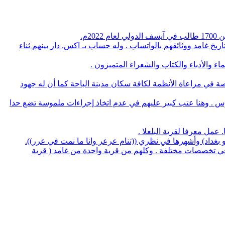
م.
يخ غامد ووثائقهم بالواتساب . وله حساب بـ اكس. دار بينهم ثناء
 والأدباء والكتاب والشعراء المتميزون .
صة في مراعاة الأنظمة لكافة سكان مدينة الباحة كما أن له جهود
وس . وهنا عتب كبير عليهم في عدم اتخاذ إجراءات ملموسة تضع حدا
لو بغداد) وأشهرها في نظري ((تنام عرعر وانا ما نمت في عرر)).
منهم 5 بروفسيور منهم 3 أطباء و32 يحملون الدكتوراه في عدة تخصصات وعدد 14 استشاري طب و32 طبيب في تخصصات مختلفة . وكلهم من قرية واحدة من غامد ( قرية