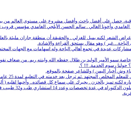
أفضل باحث وأفضل مشروع على مستوى العالم من بين 1700 طالب في آيسف الدولي لعام 2022
م الغامدي وأخونا الغالي . سالم الحسن الأبلجي الغامدي مؤسس قروب تار
ض الشعر لكنه يميل للغزلي . والحقيقة أن منطقة جازان مليئة بالعلماء
ي الباحة…غير ) وهو مقال يستحق القراءة والإشادة.
له مشاركات عديدة في تجمع أهالي الباحة وله اسهامات مع الجهات المخت
اصة سمو الأمير الوليد بن طلال حفظه الله وابنته ريم. من ضعاف نف
 حولنا رسوم الخدمة. !!! ؟.
نباء وش أخبار اليمن ) وللشاعر صفحة بالموقع.
مجتهد .ثم ترجل بعد خدمته في التعليم لمدة 25 عاما. عمل معرفا لقرية البلعلا .
اره لكنه تميز بالحزن . يجبرك على سماع كل قصائده.. وأحبها لقلبه ( أ
83 حاملي مؤهلات عليا 