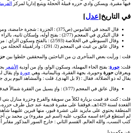
فيها مقبرة. ويسكن وادي حزره قبيلة الحجلة ويتبع إداريا لمركز
الفري
في التاريخ[
عدل
]
قال المجد في القاموس (ص375) : الحزرة : شجرة حامضة، ومن المال خياره، والنِبقة المرة أو مرارتها.
قال البكري في المعجم (2/77) : بفتح أوله، وإسكان ثانيه، بالراء المهملة : موضع تلقاء سويقة، وهو مال لآل
وقال السيوطي في الخلاصة (2/593) : بالفتح وسكون الزاي : من اودية الأشعر، يفرغ في القفارة، سكانه بنو عبد الله بن الحسين الأسلميون، وبه المليحه، وبأسفلها العين التي تدعي سويقة.
وقال عاتق بن غيث في المعجم (2/ 291) : واد ٍلقبيلة الحجلة من بني سالم من حرب، يسيل من جبل الفقارة شمالاً شرقياً، فاذا اجتمع بالثاجة سمي
قلت : ورأيت بعض المتأخرى ن من الباحثين والمحققين خلطوا بين
حز
قلت:
حورة
: بفتح الحاء المهملة، وسكون الواو، وادٍ من أودية
الأشعر
بج
ويعرفان
حورة
وحويرة، بجهة الفقرة، وباليمانية، وهي
حورة
وادٍ يقال ل
يقال له ذو الضلالة، فقال : (لا بل الهدى). قلت : والمشاهد اليوم يرى
وقال عاتق في المعجم (3/77) : وادٍ يسيل من الفقرة شمالاً فيدفع في الجفر، يشاركه في ذلك آخر اسمه حويرة فيجمعان (حورات)، والفقرة هي : الأشعر.
قلت : كنت قد قمت بزيارة لكلاً من سويقة والفرع وحزرة منازل بني
القعدة لسنة 1429هـ،.فوقفنا على مقبرة قديمة عند جبل 
المنطقة يحتوي على مايزيد على عشرة قبور، منها قبرين عليهما شاهدي
لم أستطع قراءة اسمه مكتوب عليه (اسم غير مقروء) بن محمد بن أحم
كتب النسب، والله العالم. القسم الثاني : خارج السور المذكور مقابر أ
عن وكمبيديا