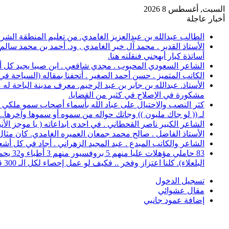
السبت, أغسطس 8 2026
أخبار عاجلة
الطالب عبدالله بن عبدالعزيز الغامدي. من تعليم المنطقة الشرقية، حصل على 
الأستاذ القدير . محمد آل خير الغامدي , ود. أحمد بن محمد سال
أساتذة كبار أبهجني فنقلته هنا.
الشاعر السعودي المحبوب . مجدي شافعي . ابن صبيا يجيد كل أغرا
الكاتب المتميز . حسن أحمد الصغير . أتحفنا بمقاله (السياحة ف
الأستاذ. عبدالله بن جابر بن عبد الرحيم. معرف مدينة الباحة 
مشكورة في الإصلاح في كثير من القضايا.
كثر النصب والاحتيال على عباد الله بأسماء أصحاب سمو ملكي خ
لـ (( لو جاك مليون )) وجاتك حواله من سموه أو سموها وآخرها..؟
الشاعر الكبير ناصر القحطاني . في احدى ابداعاته ( يا موجز الأ
الأستاذ الفاضل . صالح محمد جمعان العميره الغامدي. كان مثال للمعلم المخلص ال
الشاعر والكاتب المبدع . عبد المجيد الزهراني . أجاد في كل أشع
البلعلاء). كلنا اعتزاز وفخر .. فكيف لو عمل إحصاء لكل الـ 300 قرية.
تسجيل الدخول
مقال عشوائي
إضافة عمود جانبي