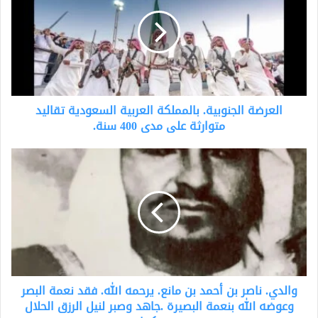
بالمملكة
العربية
السعودية
تقاليد
متوارثة
على
مدى
العرضة الجنوبية. بالمملكة العربية السعودية تقاليد
400
سنة.
متوارثة على مدى 400 سنة.
والدي.
ناصر
بن
أحمد
بن
مانع.
يرحمه
الله.
فقد
والدي. ناصر بن أحمد بن مانع. يرحمه الله. فقد نعمة البصر
نعمة
البصر
وعوضه الله بنعمة البصيرة .جاهد وصبر لنيل الرزق الحلال