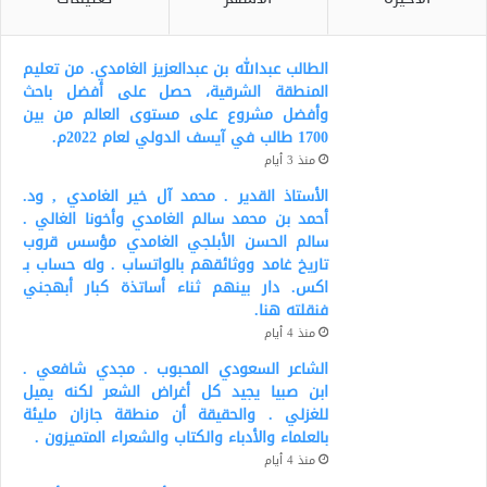
الطالب عبدالله بن عبدالعزيز الغامدي. من تعليم
المنطقة الشرقية، حصل على أفضل باحث
وأفضل مشروع على مستوى العالم من بين
1700 طالب في آيسف الدولي لعام 2022م.
منذ 3 أيام
الأستاذ القدير . محمد آل خير الغامدي , ود.
أحمد بن محمد سالم الغامدي وأخونا الغالي .
سالم الحسن الأبلجي الغامدي مؤسس قروب
تاريخ غامد ووثائقهم بالواتساب . وله حساب بـ
اكس. دار بينهم ثناء أساتذة كبار أبهجني
فنقلته هنا.
منذ 4 أيام
الشاعر السعودي المحبوب . مجدي شافعي .
ابن صبيا يجيد كل أغراض الشعر لكنه يميل
للغزلي . والحقيقة أن منطقة جازان مليئة
بالعلماء والأدباء والكتاب والشعراء المتميزون .
منذ 4 أيام