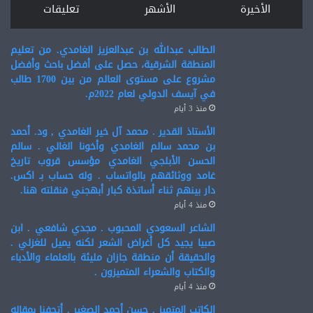
الأخيرة
الأشهر
تعليقات
الطالب عبدالله بن عبدالعزيز الغامدي. من تعليم
المنطقة الشرقية، حصل على أفضل باحث وأفضل
مشروع على مستوى العالم من بين 1700 طالب
في آيسف الدولي لعام 2022م.
منذ 3 أيام
الأستاذ القدير . محمد آل خير الغامدي , ود. أحمد
بن محمد سالم الغامدي وأخونا الغالي . سالم
الحسن الأبلجي الغامدي مؤسس قروب تاريخ
غامد ووثائقهم بالواتساب . وله حساب بـ اكس.
دار بينهم ثناء أساتذة كبار أبهجني فنقلته هنا.
منذ 4 أيام
الشاعر السعودي المحبوب . مجدي شافعي . ابن
صبيا يجيد كل أغراض الشعر لكنه يميل للغزلي .
والحقيقة أن منطقة جازان مليئة بالعلماء والأدباء
والكتاب والشعراء المتميزون .
منذ 4 أيام
الكاتب المتميز . حسن أحمد الصغير . أتحفنا بمقاله