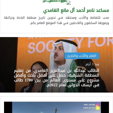
مساعد ناصر أحمد آل مانع الغامدي
محب للثقافة والأدب ومجتهد في تدوين تاريخ منطقة الباحة وتراثها
ورموزها السابقون واللاحقين في هذا الموقع العامر بكم.
العلم والأدب والتاريخ
منذ 3 أيام
الطالب عبدالله بن عبدالعزيز الغامدي. من تعليم
المنطقة الشرقية، حصل على أفضل باحث وأفضل
مشروع على مستوى العالم من بين 1700 طالب
في آيسف الدولي لعام 2022م.
العرضة
الجنوبية.