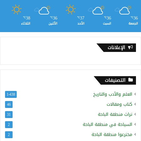
38
36
37
36
36
℃
℃
℃
℃
℃
الجمعة
السبت
الأحد
الأثنين
الثلاثاء
الإعلانات
التصنيفات
العلم والأدب والتاريخ
1٬438
كتاب ومقالات
46
تراث منطقة الباحة
31
السياحة في منطقة الباحة
2
مخترعوا منطقة الباحة
2