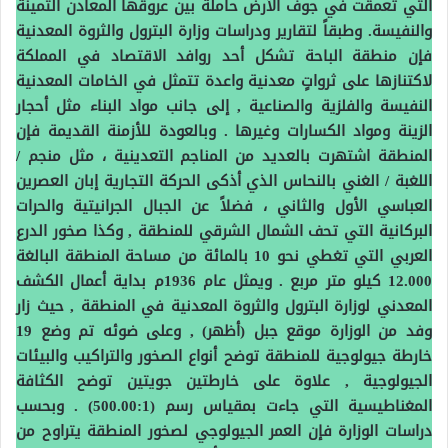
التي تعمقت في جوف الأرض حاملة بين عروقها المعادن الثمينة
والنفيسة. وطبقاً لتقارير ودراسات وزارة البترول والثروة المعدنية
فإن منطقة الباحة تشكل أحد روافد الاقتصاد في المملكة
لاكتنازها على ثرواتٍ معدنية واعدة تتمثل في الخامات المعدنية
النفيسة والفلزية والصناعية , إلى جانب مواد البناء مثل أحجار
الزينة ومواد الكسارات وغيرها . وبالعودة للأزمنة القديمة فإن
المنطقة اشتهرت بالعديد من المناجم التعدينية ، مثل منجم /
اللغبة / الغني بالنحاس الذي أذكى الحركة التجارية إبان العصرين
العباسي الأول والثاني ، فضلاً عن الجبال الجرانيتية والحرات
البركانية التي تحف الشمال الشرقي للمنطقة , وكذا صخور الدرع
العربي التي تغطي نحو 10 بالمائة من مساحة المنطقة البالغة
12.000 كيلو متر مربع . ويمثل عام 1936م بداية أعمال الكشف
المعدني لوزارة البترول والثروة المعدنية في المنطقة , حيث زار
وفد من الوزارة موقع جبل (أظهر) , وعلى ضوئه تم وضع 19
خارطة جيولوجية للمنطقة توضح أنواع الصخور والتراكيب والبيئات
الجيولوجية , علاوة على خارطتين جويتين توضح الكثافة
المغناطيسية التي جاءت بمقياس رسم (500.00:1) . وبحسب
دراسات الوزارة فإن العمر الجيولوجي لصخور المنطقة يتراوح من