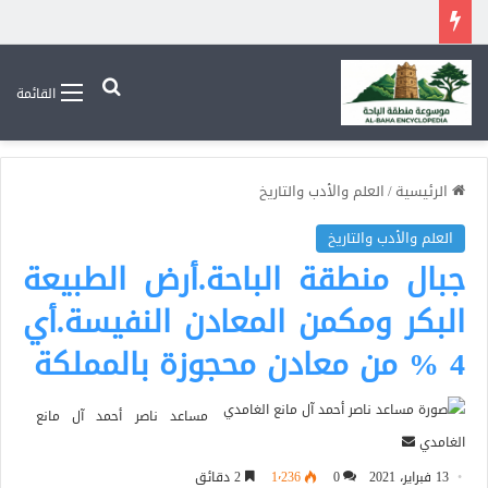
بحث عن
القائمة
الرئيسية
/
العلم والأدب والتاريخ
العلم والأدب والتاريخ
جبال منطقة الباحة.أرض الطبيعة
البكر ومكمن المعادن النفيسة.أي
4 % من معادن محجوزة بالمملكة
مساعد ناصر أحمد آل مانع
أرسل
الغامدي
بريدا
13 فبراير، 2021
0
1٬236
2 دقائق