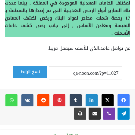
لمختلف الخامات المعدنية الموجودة في المملكة , بينما عددت
تلك التقارير أنواع الرخص التعدينية التي تم إصدارها بالمنطقة بـ
17 رخصة شملت محاجر لمواد البناء ورخص لكشف المعادن
النفيسة ومعادن الأساس , إلى جانب رخص كشف خامات
الأسمنت .
عن تواصل غامد.الذي للأسف سيقفل قريبا.
نسخ الرابط
لينكدإن
بينتيريست
وات
تيلقرام
ڤايبر
مشاركة عبر البريد
طباعة