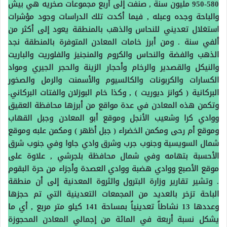
580-950 مليون سنة , صنفت إلى أربع مجموعات صخريه هي بيش
والباحة وجده وعبله , فيما أكدت تلك الدراسات وجود مؤشرات
استغلال تعديني للنحاس والذهب بالمنطقة يعود إلى أكثر من
ألفي سنة . ومن أبرز خامات المعادن المتوفرة بالمنطقة نجد
الذهب والفضة والنحاس والكروم والمنجنيز والفلوريت والباريت
والنيكل والقصدير والرخام وأحجار الزينة والحجر الجيري ومواد
الكسارات والكربونات والكالسيوم والأسمنت والرمل والصخور
البركانية ( كوانز ديوريت ) , وكذا خام البوزلان والفتات البركاني.
وتكمن هذه المعادن في عدة مواقع من أبرزها محافظة العقيق
ووادي كرا وشعيب الأنجل وموقع أبو المعادن وجبل القهاب
وموقع أم رحى ومكمن الخضراء ( جبل أظهر ) ومكمن علبه وموقع
شمال السويسية وجنوب جرب وشرق وادي جاوا وفي جنوب شرق
الأحسبة بتهامه وفي شمال محافظة بلجرشي , علاوة على
موقع الأصبع ووادي هضبة ووادي العصدة وأجزاء من حرة البقوم
. وتشير تقارير وزارة البترول والثروة المعدنية إلى أن منطقة
الباحة تزخر بالعديد من المجمعات التعدينية التي تم حجزها
وعددها 13 نشاطاً تعدينياً بمساحة 141 كيلو متر مربع , أي ما
يشكل نسبة أربعة في المائة من إجمالي المعادن المحجوزة