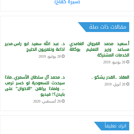
وعوضه
(سيرة كفاح)
الله
بنعمة
البصيرة
.جاهد
مقالات ذات صلة
وصبر
لنيل
أ.سعيد محمد الفروان الغامدي
د. عبد الله سعيد ابو راس.مدير
الرزق
مساعد وزير التعليم بوكالة
اذاعة وتلفزيون الخليج
الحلال
الخدمات المشتركة
(سيرة
28 يوليو، 2019
20 يونيو، 2019
كفاح)
العقاد ..القدر يشكو .
د. محمد آل سلطان الأسمري..ماذا
سيحدث للسعودية لو خسر ترمب
20 أبريل، 2019
.. ولماذا يراهن “الاخوان” على
بايدن؟! فيديو
28 أغسطس، 2020
اترك تعليقاً