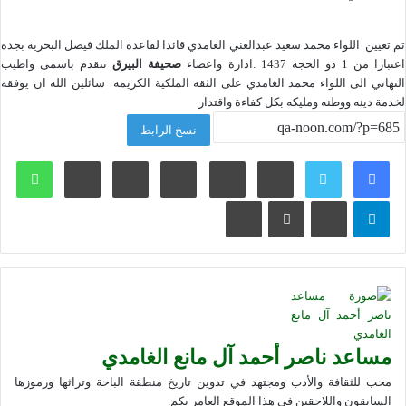
تم تعيين اللواء محمد سعيد عبدالغني الغامدي قائدا لقاعدة الملك فيصل البحرية بجده
اعتبارا من 1 ذو الحجه 1437 .ادارة واعضاء
صحيفة البيرق
تتقدم باسمى واطيب
التهاني الى اللواء محمد الغامدي على الثقه الملكية الكريمه سائلين الله ان يوفقه
لخدمة دينه ووطنه ومليكه بكل كفاءة واقتدار
نسخ الرابط
لينكدإن
بينتيريست
وات
تيلقرام
ڤايبر
مشاركة عبر البريد
طباعة
مساعد ناصر أحمد آل مانع الغامدي
محب للثقافة والأدب ومجتهد في تدوين تاريخ منطقة الباحة وتراثها ورموزها
السابقون واللاحقين في هذا الموقع العامر بكم.