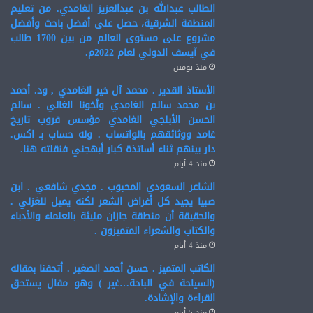
الطالب عبدالله بن عبدالعزيز الغامدي. من تعليم
المنطقة الشرقية، حصل على أفضل باحث وأفضل
مشروع على مستوى العالم من بين 1700 طالب
في آيسف الدولي لعام 2022م.
منذ يومين
الأستاذ القدير . محمد آل خير الغامدي , ود. أحمد
بن محمد سالم الغامدي وأخونا الغالي . سالم
الحسن الأبلجي الغامدي مؤسس قروب تاريخ
غامد ووثائقهم بالواتساب . وله حساب بـ اكس.
دار بينهم ثناء أساتذة كبار أبهجني فنقلته هنا.
منذ 4 أيام
الشاعر السعودي المحبوب . مجدي شافعي . ابن
صبيا يجيد كل أغراض الشعر لكنه يميل للغزلي .
والحقيقة أن منطقة جازان مليئة بالعلماء والأدباء
والكتاب والشعراء المتميزون .
منذ 4 أيام
الكاتب المتميز . حسن أحمد الصغير . أتحفنا بمقاله
(السياحة في الباحة…غير ) وهو مقال يستحق
القراءة والإشادة.
منذ 5 أيام