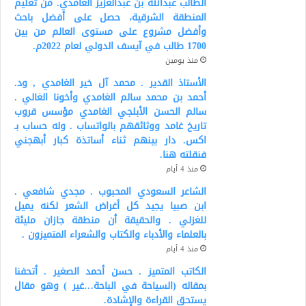
الطالب عبدالله بن عبدالعزيز الغامدي. من تعليم
المنطقة الشرقية، حصل على أفضل باحث
وأفضل مشروع على مستوى العالم من بين
1700 طالب في آيسف الدولي لعام 2022م.
منذ يومين
الأستاذ القدير . محمد آل خير الغامدي , ود.
أحمد بن محمد سالم الغامدي وأخونا الغالي .
سالم الحسن الأبلجي الغامدي مؤسس قروب
تاريخ غامد ووثائقهم بالواتساب . وله حساب بـ
اكس. دار بينهم ثناء أساتذة كبار أبهجني
فنقلته هنا.
منذ 4 أيام
الشاعر السعودي المحبوب . مجدي شافعي .
ابن صبيا يجيد كل أغراض الشعر لكنه يميل
للغزلي . والحقيقة أن منطقة جازان مليئة
بالعلماء والأدباء والكتاب والشعراء المتميزون .
منذ 4 أيام
الكاتب المتميز . حسن أحمد الصغير . أتحفنا
بمقاله (السياحة في الباحة…غير ) وهو مقال
يستحق القراءة والإشادة.