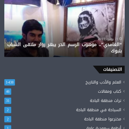
موهوب
الرسم
الحر
يبهر
زوار
ملتقى
الشباب
21 يونيو، 2019
“الغامدي”.. موهوب الرسم الحر يبهر زوار ملتقى الشباب
بتبوك
بتبوك
التصنيفات
العلم والأدب والتاريخ
1٬438
كتاب ومقالات
46
تراث منطقة الباحة
31
السياحة في منطقة الباحة
2
مخترعوا منطقة الباحة
2
أنظمة سعودية عامة
1