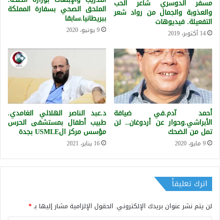
مسفر الدوسري شاعر الحب
الملحق الصحي بسفارة المملكة
والعذوبة والجمال من رواد شعر
ببريطانيا.سابقا
التفعيلة. فيديوهات
9 يونيو، 2020
14 أكتوبر، 2019
أحمد آدم.في ضيافة
د.عبد الناصر الهلالي الغامدي.
الأبراشي.وحوار عن أردوغان.. لن
طبيب أطفال بمستشفى الحرس
تمل من الضحك
مؤسس مركز الUSMLE بجدة
9 مايو، 2020
16 يناير، 2021
اترك تعليقاً
لن يتم نشر عنوان بريدك الإلكتروني.
الحقول الإلزامية مشار إليها بـ
*