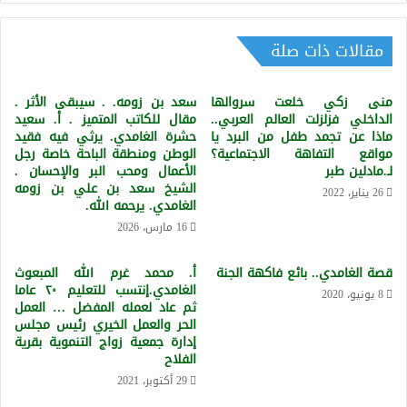
العجيبة
مقالات ذات صلة
منى زكي خلعت سروالها
سعد بن زومه. . سيبقى الأثر .
الداخلي فزلزلت العالم العربي..
مقال للكاتب المتميز . أ. سعيد
ماذا عن تجمد طفل من البرد يا
حشرة الغامدي. يرثي فيه فقيد
مواقع التفاهة الاجتماعية؟
الوطن ومنطقة الباحة خاصة رجل
لـ.مادلين طبر
الأعمال ومحب البر والإحسان .
الشيخ سعد بن علي بن زومه
26 يناير، 2022
الغامدي. يرحمه الله.
16 مارس، 2026
قصة الغامدي.. بائع فاكهة الجنة
أ. محمد غرم الله المبعوث
الغامدي.إنتسب للتعليم ٢٠ عاما
8 يونيو، 2020
ثم عاد لعمله المفضل … العمل
الحر والعمل الخيري رئيس مجلس
إدارة جمعية زواج التنموية بقرية
الفلاح
29 أكتوبر، 2021