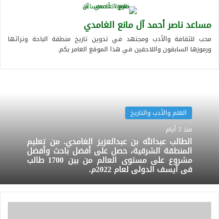
مساعد ناصر أحمد آل مانع الغامدي
محب للثقافة والأدب ومجتهد في تدوين تاريخ منطقة الباحة وتراثها
ورموزها السابقون واللاحقين في هذا الموقع العامر بكم.
العلم والأدب والتاريخ
منذ 3 أيام
الطالب عبدالله بن عبدالعزيز الغامدي. من تعليم
المنطقة الشرقية، حصل على أفضل باحث وأفضل
مشروع على مستوى العالم من بين 1700 طالب
في آيسف الدولي لعام 2022م.
شاعر
الفصحى.