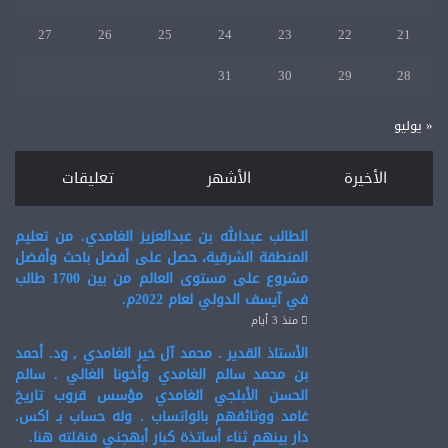
27
26
25
24
23
22
21
31
30
29
28
« يوليو
الأخيرة
الأشهر
تعليقات
الطالب عبدالله بن عبدالعزيز الغامدي. من تعليم
المنطقة الشرقية، حصل على أفضل باحث وأفضل
مشروع على مستوى العالم من بين 1700 طالب
في آيسف الدولي لعام 2022م.
منذ 3 أيام
الأستاذ القدير . محمد آل خير الغامدي , ود. أحمد
بن محمد سالم الغامدي وأخونا الغالي . سالم
الحسن الأبلجي الغامدي مؤسس قروب تاريخ
غامد ووثائقهم بالواتساب . وله حساب بـ اكس.
دار بينهم ثناء أساتذة كبار أبهجني فنقلته هنا.