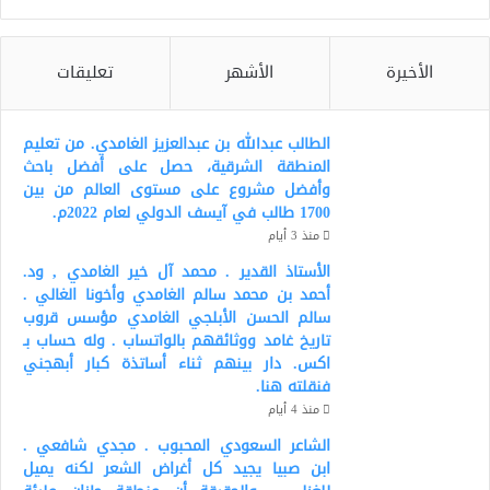
الأخيرة
الأشهر
تعليقات
الطالب عبدالله بن عبدالعزيز الغامدي. من تعليم
المنطقة الشرقية، حصل على أفضل باحث
وأفضل مشروع على مستوى العالم من بين
1700 طالب في آيسف الدولي لعام 2022م.
منذ 3 أيام
الأستاذ القدير . محمد آل خير الغامدي , ود.
أحمد بن محمد سالم الغامدي وأخونا الغالي .
سالم الحسن الأبلجي الغامدي مؤسس قروب
تاريخ غامد ووثائقهم بالواتساب . وله حساب بـ
اكس. دار بينهم ثناء أساتذة كبار أبهجني
فنقلته هنا.
منذ 4 أيام
الشاعر السعودي المحبوب . مجدي شافعي .
ابن صبيا يجيد كل أغراض الشعر لكنه يميل