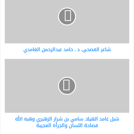
د
.
حامد
عبدالرحمن
الغامدي
شاعر الفصحى. د . حامد عبدالرحمن الغامدي
شبل
غامد
الهيلا.
سامي
بن
شرار
الزهيري
وهبه
الله
شبل غامد الهيلا. سامي بن شرار الزهيري وهبه الله
فصاحة
اللسان
فصاحة اللسان والجرأة العجيبة
والجرأة