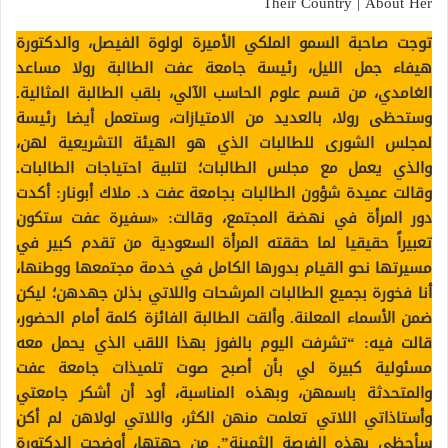
توجت صاحبة السمو الملكي الأميرة لولوة الفيصل، والدكتورة
هيفاء جمل الليل، رئيسة جامعة عفت الطالبة رولا مساعد
الغامدي، من قسم علوم الحاسب الآلي، بلقب الطالبة المثالية.
وستحظى رولا، بالعديد من الامتيازات، وستعمل أيضا رئيسة
لمجلس الشورى للطالبات الذي هو الهيئة التشريعية لهن،
والذي يعمل مع مجلس الطالبات؛ لتلبية احتياجات الطالبات.
وقالت عميدة شؤون الطالبات بجامعة عفت د. ملاك أبونار: أكدت
دور المرأة في نهضة المجتمع، وقالت: «سفيرة عفت ستكون
تعبيراً حقيقيا لما حققته المرأة السعودية من تقدم كبير في
مسيرتها نحو القيام بدورها الكامل في خدمة مجتمعها ووطنها،
أنا فخورة بجميع الطالبات المرشحات واللاتي بذلن جهدهن؛ ليكن
ضمن الأسماء المعلنة. وألقت الطالبة الفائزة كلمة أمام الحضور،
قالت فيه: “تشرفت اليوم بالفوز بهذا اللقب الذي يحمل معه
مسئولية كبيرة لي بأن أصبح صوت تلميذات جامعة عفت
والمتحدثة باسمهن، وبهذه المناسبة، أود أن أشكر جامعتي
وأستاذاتي اللاتي تعلمت منهن الكثر، واللاتي لولاهن لم أكن
سأحظى بهذه الفرصة الثمينة”. من جهتها، أوضحت الدكتورة