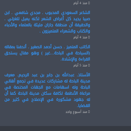
منذ 4 أيام
الشاعر السعودي المحبوب . مجدي شافعي . ابن
صبيا يجيد كل أغراض الشعر لكنه يميل للغزلي .
والحقيقة أن منطقة جازان مليئة بالعلماء والأدباء
والكتاب والشعراء المتميزون .
منذ 4 أيام
الكاتب المتميز . حسن أحمد الصغير . أتحفنا بمقاله
(السياحة في الباحة…غير ) وهو مقال يستحق
القراءة والإشادة.
منذ 5 أيام
الأستاذ. عبدالله بن جابر بن عبد الرحيم. معرف
مدينة الباحة له مشاركات عديدة في تجمع أهالي
الباحة وله اسهامات مع الجهات المختصة في
مراعاة الأنظمة لكافة سكان مدينة الباحة كما أن
له جهود مشكورة في الإصلاح في كثير من
القضايا.
منذ أسبوع واحد