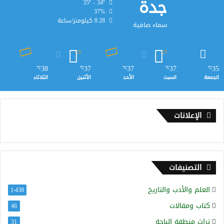
جدة
35º - 34º
37%
8.28 كيلومتر/ساعة
سماء صافية
38
37
37
37
35
℃
℃
℃
℃
℃
الجمعة
السبت
الأحد
الأثنين
الثلاثاء
الإعلانات
التصنيفات
العلم والأدب والتاريخ
1٬438
كتاب ومقالات
46
تراث منطقة الباحة
31