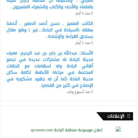
للغزلي . والحقيقة أن منطقة جازان مليئة
بالعلماء والأدباء والكتاب والشعراء المتميزون .
منذ 4 أيام
الكاتب المتميز . حسن أحمد الصغير . أتحفنا
بمقاله (السياحة في الباحة…غير ) وهو مقال
يستحق القراءة والإشادة.
منذ 5 أيام
الأستاذ. عبدالله بن جابر بن عبد الرحيم. معرف
مدينة الباحة له مشاركات عديدة في تجمع
أهالي الباحة وله اسهامات مع الجهات
المختصة في مراعاة الأنظمة لكافة سكان
مدينة الباحة كما أن له جهود مشكورة في
الإصلاح في كثير من القضايا.
منذ أسبوع واحد
الإعلانات