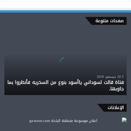
صفحات متنوعة
فتاة
قالت
لسوداني
ياأسود
بنوع
من
السخريه
فأنظروا
20 ديسمبر، 2018
فتاة قالت لسوداني ياأسود بنوع من السخريه فأنظروا بما
بما
جاوبها.
جاوبها.
الإعلانات