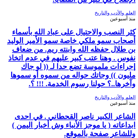
العلم والأدب والتاريخ
منذ أسبوعين
كثر النصب والاحتيال على عباد الله بأسماء
أصحاب سمو ملكي خاصة سمو الأمير الوليد
بن طلال حفظه الله وابنته ريم. من ضعاف
نفوس . وهنا عتب كبير عليهم في عدم اتخاذ
إجراءات ملموسة تضع حدا لـ (( لو جاك
مليون )) وجاتك حواله من سموه أو سموها
وآخرها..؟ حولنا رسوم الخدمة. !!! ؟.
العلم والأدب والتاريخ
منذ أسبوعين
الشاعر الكبير ناصر القحطاني . في احدى
ابداعاته ( يا موجز الأنباء وش أخبار اليمن )
وللشاعر صفحة بالموقع.