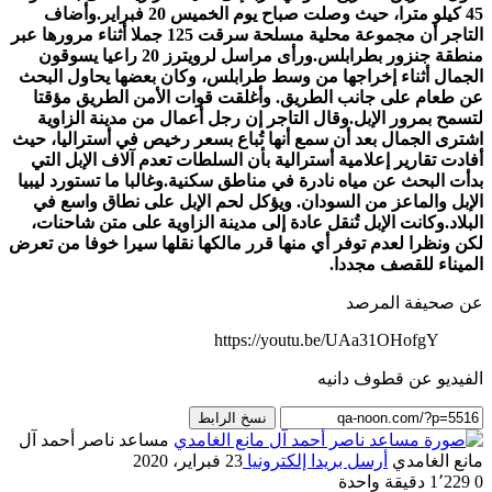
45 كيلو مترا، حيث وصلت صباح يوم الخميس 20 فبراير.وأضاف
التاجر أن مجموعة محلية مسلحة سرقت 125 جملا أثناء مرورها عبر
منطقة جنزور بطرابلس.ورأى مراسل لرويترز 20 راعيا يسوقون
الجمال أثناء إخراجها من وسط طرابلس، وكان بعضها يحاول البحث
عن طعام على جانب الطريق. وأغلقت قوات الأمن الطريق مؤقتا
لتسمح بمرور الإبل.وقال التاجر إن رجل أعمال من مدينة الزاوية
اشترى الجمال بعد أن سمع أنها تُباع بسعر رخيص في أستراليا، حيث
أفادت تقارير إعلامية أسترالية بأن السلطات تعدم آلاف الإبل التي
بدأت البحث عن مياه نادرة في مناطق سكنية.وغالبا ما تستورد ليبيا
الإبل والماعز من السودان. ويؤكل لحم الإبل على نطاق واسع في
البلاد.وكانت الإبل تُنقل عادة إلى مدينة الزاوية على متن شاحنات،
لكن ونظرا لعدم توفر أي منها قرر مالكها نقلها سيرا خوفا من تعرض
الميناء للقصف مجددا.
عن صحيفة المرصد
https://youtu.be/UAa31OHofgY
الفيديو عن قطوف دانيه
نسخ الرابط
مساعد ناصر أحمد آل
مانع الغامدي
أرسل بريدا إلكترونيا
23 فبراير، 2020
0
1٬229
دقيقة واحدة