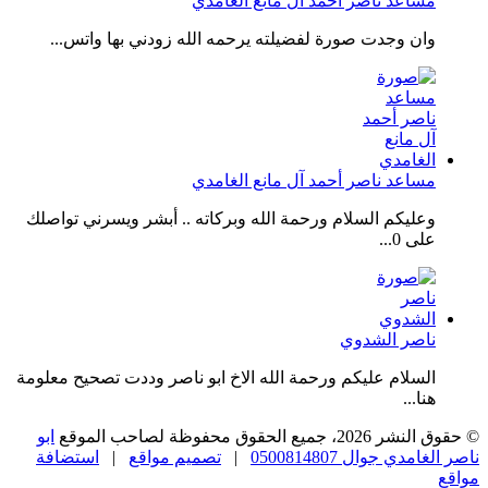
مساعد ناصر أحمد آل مانع الغامدي
وان وجدت صورة لفضيلته يرحمه الله زودني بها واتس...
مساعد ناصر أحمد آل مانع الغامدي
وعليكم السلام ورحمة الله وبركاته .. أبشر ويسرني تواصلك
على 0...
ناصر الشدوي
السلام عليكم ورحمة الله الاخ ابو ناصر وددت تصحيح معلومة
هنا...
© حقوق النشر 2026، جميع الحقوق محفوظة لصاحب الموقع
ابو
ناصر الغامدي جوال 0500814807
|
تصميم مواقع
|
استضافة
مواقع