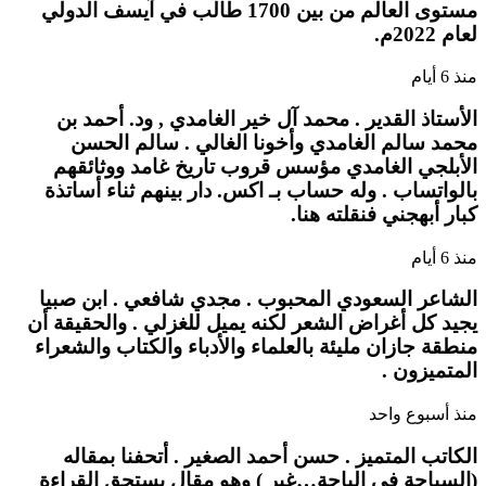
مستوى العالم من بين 1700 طالب في آيسف الدولي
لعام 2022م.
منذ 6 أيام
الأستاذ القدير . محمد آل خير الغامدي , ود. أحمد بن
محمد سالم الغامدي وأخونا الغالي . سالم الحسن
الأبلجي الغامدي مؤسس قروب تاريخ غامد ووثائقهم
بالواتساب . وله حساب بـ اكس. دار بينهم ثناء أساتذة
كبار أبهجني فنقلته هنا.
منذ 6 أيام
الشاعر السعودي المحبوب . مجدي شافعي . ابن صبيا
يجيد كل أغراض الشعر لكنه يميل للغزلي . والحقيقة أن
منطقة جازان مليئة بالعلماء والأدباء والكتاب والشعراء
المتميزون .
منذ أسبوع واحد
الكاتب المتميز . حسن أحمد الصغير . أتحفنا بمقاله
(السياحة في الباحة…غير ) وهو مقال يستحق القراءة