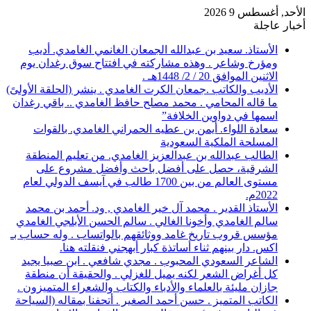
الأحد, أغسطس 9 2026
أخبار عاجلة
الأستاذ. سعيد بن عبدالله الجمعان الغانمي الغامدي. أديب
ومؤرخ وشاعر . وهذه مشاركته في افتتاح سوق رغدان يوم
الاثنين الموافق 20 / 2/ 1448هـ .
الأديب والكاتب .جمعان الكرت الغامدي . ينشر (الحلقة الأولىً)
ما قاله المحامي . محمد مصلح حافظ الغامدي .. باقي رغدان
اسمها في دواوين الخلافة”
سعادة اللواء. أيمن بن عطيه الحمراني الغامدي. بالقوات
المسلحة الملكية السعودية
الطالب عبدالله بن عبدالعزيز الغامدي. من تعليم المنطقة
الشرقية، حصل على أفضل باحث وأفضل مشروع على
مستوى العالم من بين 1700 طالب في آيسف الدولي لعام
2022م.
الأستاذ القدير . محمد آل خير الغامدي , ود. أحمد بن محمد
سالم الغامدي وأخونا الغالي . سالم الحسن الأبلجي الغامدي
مؤسس قروب تاريخ غامد ووثائقهم بالواتساب . وله حساب بـ
اكس. دار بينهم ثناء أساتذة كبار أبهجني فنقلته هنا.
الشاعر السعودي المحبوب . مجدي شافعي . ابن صبيا يجيد
كل أغراض الشعر لكنه يميل للغزلي . والحقيقة أن منطقة
جازان مليئة بالعلماء والأدباء والكتاب والشعراء المتميزون .
الكاتب المتميز . حسن أحمد الصغير . أتحفنا بمقاله (السياحة