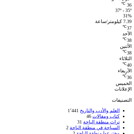
℃
36
37º - 35º
31%
7.39 كيلومتر/ساعة
℃
37
الأحد
℃
38
الأثنين
℃
38
الثلاثاء
℃
40
الأربعاء
℃
36
الخميس
الإعلانات
التصنيفات
العلم والأدب والتاريخ
1٬441
كتاب ومقالات
46
تراث منطقة الباحة
31
السياحة في منطقة الباحة
2
مخترعوا منطقة الباحة
2