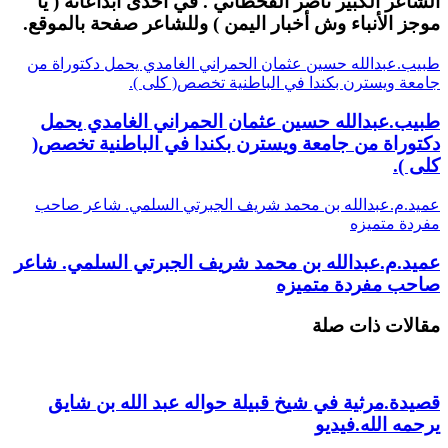
الشاعر الكبير ناصر القحطاني . في احدى ابداعاته ( يا
موجز الأنباء وش أخبار اليمن ) وللشاعر صفحة بالموقع.
طبيب.عبدالله حسين عثمان الحمراني الغامدي يحمل دكتوراة من
جامعة ويسترن بكندا في الباطنية تخصص( كلى ).
طبيب.عبدالله حسين عثمان الحمراني الغامدي يحمل
دكتوراة من جامعة ويسترن بكندا في الباطنية تخصص(
كلى ).
عميد.م.عبدالله بن محمد شريف الجبرتي السلمي. شاعر صاحب
مفردة متميزه
عميد.م.عبدالله بن محمد شريف الجبرتي السلمي. شاعر
صاحب مفردة متميزه
مقالات ذات صلة
قصيدة.مرثية في شيخ قبيلة حواله عبد الله بن شايق
يرحمه الله.فيديو