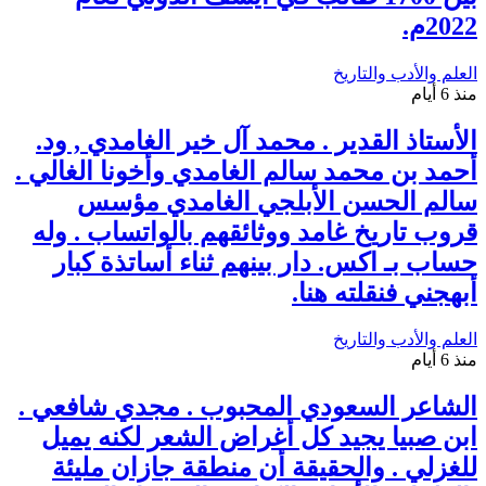
2022م.
العلم والأدب والتاريخ
منذ 6 أيام
الأستاذ القدير . محمد آل خير الغامدي , ود.
أحمد بن محمد سالم الغامدي وأخونا الغالي .
سالم الحسن الأبلجي الغامدي مؤسس
قروب تاريخ غامد ووثائقهم بالواتساب . وله
حساب بـ اكس. دار بينهم ثناء أساتذة كبار
أبهجني فنقلته هنا.
العلم والأدب والتاريخ
منذ 6 أيام
الشاعر السعودي المحبوب . مجدي شافعي .
ابن صبيا يجيد كل أغراض الشعر لكنه يميل
للغزلي . والحقيقة أن منطقة جازان مليئة