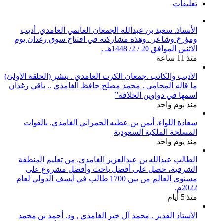
تعليقات
الأستاذ. سعيد بن عبدالله الجمعان الغانمي الغامدي. أديب
ومؤرخ وشاعر . وهذه مشاركته في افتتاح سوق رغدان يوم
الاثنين الموافق 20 / 2/ 1448هـ .
منذ 11 ساعة
الأديب والكاتب .جمعان الكرت الغامدي . ينشر (الحلقة الأولىً)
ما قاله المحامي . محمد مصلح حافظ الغامدي .. باقي رغدان
اسمها في دواوين الخلافة”
منذ يوم واحد
سعادة اللواء. أيمن بن عطيه الحمراني الغامدي. بالقوات
المسلحة الملكية السعودية
منذ يوم واحد
الطالب عبدالله بن عبدالعزيز الغامدي. من تعليم المنطقة
الشرقية، حصل على أفضل باحث وأفضل مشروع على
مستوى العالم من بين 1700 طالب في آيسف الدولي لعام
2022م.
منذ 5 أيام
الأستاذ القدير . محمد آل خير الغامدي , ود. أحمد بن محمد