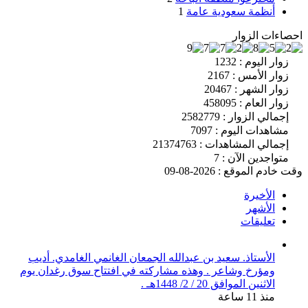
أنظمة سعودية عامة
1
احصاءات الزوار
زوار اليوم : 1232
زوار الأمس : 2167
زوار الشهر : 20467
زوار العام : 458095
إجمالي الزوار : 2582779
مشاهدات اليوم : 7097
إجمالي المشاهدات : 21374763
متواجدين الآن : 7
وقت خادم الموقع : 2026-08-09
الأخيرة
الأشهر
تعليقات
الأستاذ. سعيد بن عبدالله الجمعان الغانمي الغامدي. أديب
ومؤرخ وشاعر . وهذه مشاركته في افتتاح سوق رغدان يوم
الاثنين الموافق 20 / 2/ 1448هـ .
منذ 11 ساعة