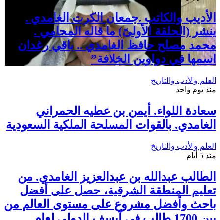
الأديب والكاتب .جمعان الكرت الغامدي .
ينشر (الحلقة الأولىً) ما قاله المحامي .
محمد مصلح حافظ الغامدي .. باقي رغدان
اسمها في دواوين الخلافة”
العلم والأدب والتاريخ
منذ يوم واحد
سعادة اللواء. أيمن بن عطيه الحمراني
الغامدي. بالقوات المسلحة الملكية السعودية
العلم والأدب والتاريخ
منذ 5 أيام
الطالب عبدالله بن عبدالعزيز الغامدي. من
تعليم المنطقة الشرقية، حصل على أفضل
باحث وأفضل مشروع على مستوى العالم من
بين 1700 طالب في آيسف الدولي لعام