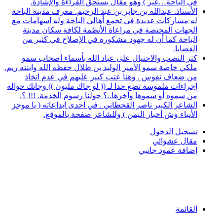
في الباحة…غير ) وهو مقال يستحق القراءة والإشادة.
الأستاذ. عبدالله بن جابر بن عبد الرحيم. معرف مدينة الباحة
له مشاركات عديدة في تجمع أهالي الباحة وله اسهامات مع
الجهات المختصة في مراعاة الأنظمة لكافة سكان مدينة
الباحة كما أن له جهود مشكورة في الإصلاح في كثير من
القضايا.
كثر النصب والاحتيال على عباد الله بأسماء أصحاب سمو
ملكي خاصة سمو الأمير الوليد بن طلال حفظه الله وابنته ريم.
من ضعاف نفوس . وهنا عتب كبير عليهم في عدم اتخاذ
إجراءات ملموسة تضع حدا لـ (( لو جاك مليون )) وجاتك حواله
من سموه أو سموها وآخرها..؟ حولنا رسوم الخدمة. !!! ؟.
الشاعر الكبير ناصر القحطاني . في احدى ابداعاته ( يا موجز
الأنباء وش أخبار اليمن ) وللشاعر صفحة بالموقع.
تسجيل الدخول
مقال عشوائي
إضافة عمود جانبي
القائمة