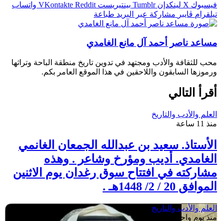
فيسبوك
‫X
لينكدإن
بينتيريست
واتساب
تيلقرام
ڤايبر
مشاركة عبر البريد
طباعة
مساعد ناصر أحمد آل مانع الغامدي
محب للثقافة والأدب ومجتهد في تدوين تاريخ منطقة الباحة وتراثها
ورموزها السابقون واللاحقين في هذا الموقع العامر بكم.
أقرأ التالي
العلم والأدب والتاريخ
منذ 11 ساعة
الأستاذ. سعيد بن عبدالله الجمعان الغانمي
الغامدي. أديب ومؤرخ وشاعر . وهذه
مشاركته في افتتاح سوق رغدان يوم الاثنين
الموافق 20 / 2/ 1448هـ .
العلم والأدب والتاريخ
منذ يوم واحد