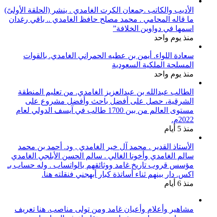
الأديب والكاتب .جمعان الكرت الغامدي . ينشر (الحلقة الأولىً)
ما قاله المحامي . محمد مصلح حافظ الغامدي .. باقي رغدان
اسمها في دواوين الخلافة”
منذ يوم واحد
سعادة اللواء. أيمن بن عطيه الحمراني الغامدي. بالقوات
المسلحة الملكية السعودية
منذ يوم واحد
الطالب عبدالله بن عبدالعزيز الغامدي. من تعليم المنطقة
الشرقية، حصل على أفضل باحث وأفضل مشروع على
مستوى العالم من بين 1700 طالب في آيسف الدولي لعام
2022م.
منذ 5 أيام
الأستاذ القدير . محمد آل خير الغامدي , ود. أحمد بن محمد
سالم الغامدي وأخونا الغالي . سالم الحسن الأبلجي الغامدي
مؤسس قروب تاريخ غامد ووثائقهم بالواتساب . وله حساب بـ
اكس. دار بينهم ثناء أساتذة كبار أبهجني فنقلته هنا.
منذ 6 أيام
مشاهير وأعلام وأعيان غامد ومن تولى مناصب. هنا تعريف