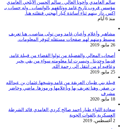
سالم الغامدي وأخونا الغالي . سالم الحسن الأبلجي الغامدي
مؤسس قروب تاريخ غامد ووثائقهم بالواتساب . وله حساب بـ
اكس. دار بينهم ثناء أساتذة كبار أبهجني فنقلته هنا.
منذ 6 أيام
مشاهير وأعلام وأعيان غامد ومن تولى مناصب. هنا تعريف
مبسط ومنهم لهم صفحات مستقله لتوفر المعلومات.
26 مايو، 2019
أصحاب المعالي والفضيلة من تولوا القضاء من قبيلة غامد.
قديما وحديثا . وتيسرت لنا معلومته سواء من بقي بخير
وعافيه أو من انتقل الى رحمة الله.
25 مايو، 2019
قبيلة بني ظبيان العريقة من غامد.وشيخها.عثمان بن عبدالله
بن صقر. وهنا تعريف بها وبأعلامها ورموزها. ماضي وحاضر
مشرف
18 مايو، 2020
سعادة اللواء طيار.احمد صالح كردي الغامدي قائد الشرطة
العسكرية بالقوات الجوية
2 أغسطس، 2019