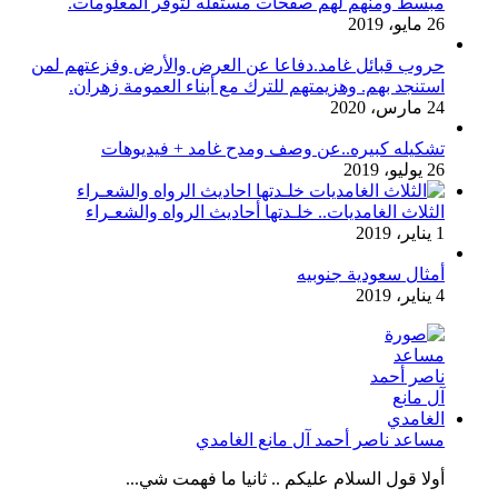
مبسط ومنهم لهم صفحات مستقله لتوفر المعلومات.
26 مايو، 2019
حروب قبائل غامد.دفاعا عن العرض والأرض وفزعتهم لمن
استنجد بهم. وهزيمتهم للترك مع أبناء العمومة زهران.
24 مارس، 2020
تشكيله كبيره..عن وصف ومدح غامد + فيديوهات
26 يوليو، 2019
الثلاث الغامديات.. خلـدتها أحاديث الرواه والشعـراء
1 يناير، 2019
أمثال سعودية جنوبيه
4 يناير، 2019
مساعد ناصر أحمد آل مانع الغامدي
أولا قول السلام عليكم .. ثانيا ما فهمت شي...