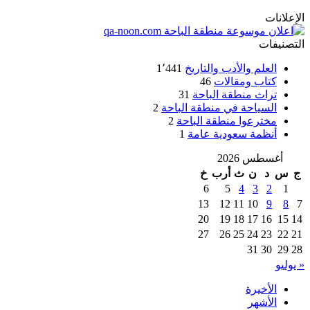
الإعلانات
التصنيفات
العلم والأدب والتاريخ
1٬441
كتاب ومقالات
46
تراث منطقة الباحة
31
السياحة في منطقة الباحة
2
مخترعوا منطقة الباحة
2
أنظمة سعودية عامة
1
أغسطس 2026
ج
س
د
ن
ث
أرب
خ
6
5
4
3
2
1
13
12
11
10
9
8
7
20
19
18
17
16
15
14
27
26
25
24
23
22
21
31
30
29
28
« يوليو
الأخيرة
الأشهر