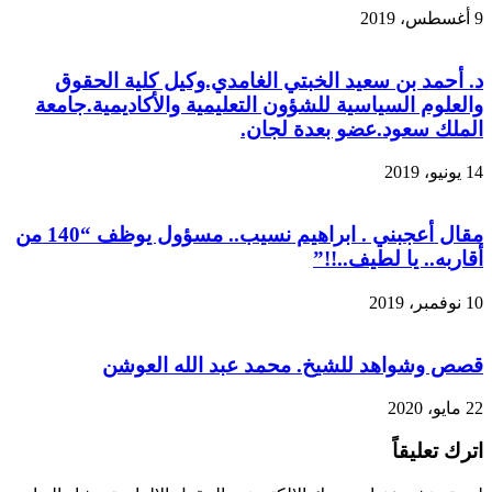
9 أغسطس، 2019
د. أحمد بن سعيد الخبتي الغامدي.وكيل كلية الحقوق
والعلوم السياسية للشؤون التعليمية والأكاديمية.جامعة
الملك سعود.عضو بعدة لجان.
14 يونيو، 2019
مقال أعجبني . ابراهيم نسيب.. مسؤول يوظف “140 من
أقاربه.. يا لطيف..!!”
10 نوفمبر، 2019
قصص وشواهد للشيخ. محمد عبد الله العوشن
22 مايو، 2020
اترك تعليقاً