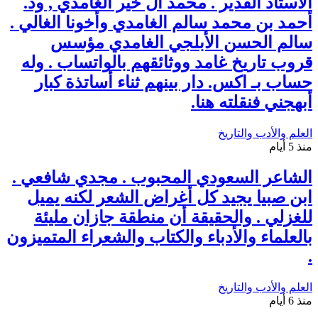
الأستاذ القدير . محمد آل خير الغامدي , ود.
أحمد بن محمد سالم الغامدي وأخونا الغالي .
سالم الحسن الأبلجي الغامدي مؤسس
قروب تاريخ غامد ووثائقهم بالواتساب . وله
حساب بـ اكس. دار بينهم ثناء أساتذة كبار
أبهجني فنقلته هنا.
العلم والأدب والتاريخ
منذ 5 أيام
الشاعر السعودي المحبوب . مجدي شافعي .
ابن صبيا يجيد كل أغراض الشعر لكنه يميل
للغزلي . والحقيقة أن منطقة جازان مليئة
بالعلماء والأدباء والكتاب والشعراء المتميزون
.
العلم والأدب والتاريخ
منذ 6 أيام