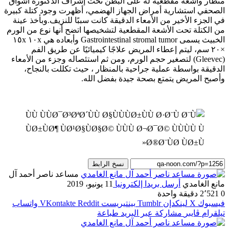
منظار وأشعة مقطعية له على البطن تحت إشراف الدكتورة أشواق
الصحفي استشارية أمراض الجهاز الهضمي، أظهرت وجود كتلة كبيرة
في الجزء الأخير من الأمعاء الدقيقة كانت سببًا للنزيف.وبأخذ عينة
من الكتلة تحت الأشعة المقطعية لتشخيصها اتضح أنها نوع من الورم
الخبيث يسمى Gastrointestinal stromal tumor وأبعاده هي ١٠x ١٥x
×٢٠ سم، ليتم إعطاء المريض علاجًا كيميائيًا عن طريق الفم
(Gleevec) لتصغير حجم الورم، ومن ثم استئصاله وجزء من الأمعاء
الدقيقة بواسطة عملية جراحية بالمنظار ، حيث تكللت بالنجاح،
وأصبح المريض يتمتع بصحة جيدة بفضل الله.
نسخ الرابط
مساعد ناصر أحمد آل
مانع الغامدي
أرسل بريدا إلكترونيا
11 يونيو، 2019
0
2٬521
دقيقة واحدة
فيسبوك
‫X
لينكدإن
بينتيريست
واتساب
تيلقرام
ڤايبر
مشاركة عبر البريد
طباعة