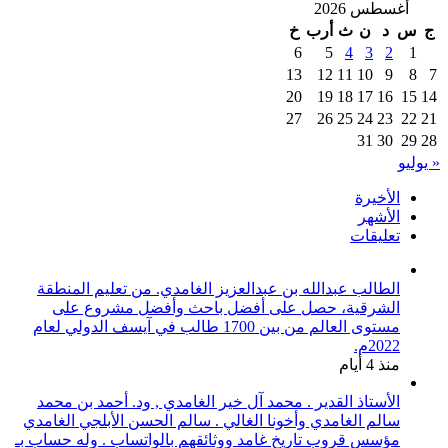
أغسطس 2026
ج
س
د
ن
ث
أرب
خ
6
5
4
3
2
1
13
12
11
10
9
8
7
20
19
18
17
16
15
14
27
26
25
24
23
22
21
31
30
29
28
« يوليو
الأخيرة
الأشهر
تعليقات
الطالب عبدالله بن عبدالعزيز الغامدي. من تعليم المنطقة
الشرقية، حصل على أفضل باحث وأفضل مشروع على
مستوى العالم من بين 1700 طالب في آيسف الدولي لعام
2022م.
منذ 4 أيام
الأستاذ القدير . محمد آل خير الغامدي , ود. أحمد بن محمد
سالم الغامدي وأخونا الغالي . سالم الحسن الأبلجي الغامدي
مؤسس قروب تاريخ غامد ووثائقهم بالواتساب . وله حساب بـ