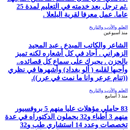
.ثم ترجل بعد خدمته في التعليم لمدة 25
عاما. عمل معرفا لقرية البلعلا .
العلم والأدب والتاريخ
منذ أسبوعين
الشاعر والكاتب المبدع . عبد المجيد
الزهراني . أجاد في كل أشعاره لكنه تميز
بالحزن . يجبرك على سماع كل قصائده..
وأحبها لقلبه ( ألو بغداد) وأشهرها في نظري
((تنام عرعر وانا ما نمت في عرر)).
العلم والأدب والتاريخ
منذ 3 أسابيع
83 حاملي مؤهلات عليا منهم 5 بروفسيور
منهم 3 أطباء و32 يحملون الدكتوراه في عدة
تخصصات وعدد 14 استشاري طب و32