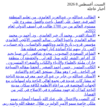
السبت, أغسطس 8 2026
أخبار عاجلة
الطالب عبدالله بن عبدالعزيز الغامدي. من تعليم المنطقة
الشرقية، حصل على أفضل باحث وأفضل مشروع على
مستوى العالم من بين 1700 طالب في آيسف الدولي لعام
2022م.
الأستاذ القدير . محمد آل خير الغامدي , ود. أحمد بن محمد
سالم الغامدي وأخونا الغالي . سالم الحسن الأبلجي الغامدي
مؤسس قروب تاريخ غامد ووثائقهم بالواتساب . وله حساب بـ
اكس. دار بينهم ثناء أساتذة كبار أبهجني فنقلته هنا.
الشاعر السعودي المحبوب . مجدي شافعي . ابن صبيا يجيد
كل أغراض الشعر لكنه يميل للغزلي . والحقيقة أن منطقة
جازان مليئة بالعلماء والأدباء والكتاب والشعراء المتميزون .
الكاتب المتميز . حسن أحمد الصغير . أتحفنا بمقاله (السياحة
في الباحة…غير ) وهو مقال يستحق القراءة والإشادة.
الأستاذ. عبدالله بن جابر بن عبد الرحيم. معرف مدينة الباحة
له مشاركات عديدة في تجمع أهالي الباحة وله اسهامات مع
الجهات المختصة في مراعاة الأنظمة لكافة سكان مدينة
الباحة كما أن له جهود مشكورة في الإصلاح في كثير من
القضايا.
كثر النصب والاحتيال على عباد الله بأسماء أصحاب سمو
ملكي خاصة سمو الأمير الوليد بن طلال حفظه الله وابنته ريم.