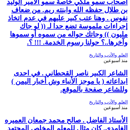
أصحاب سمو ملكي خاصة سمو الأمير الوليد
بن طلال حفظه الله وابنته ريم. من ضعاف
نفوس . وهنا عتب كبير عليهم في عدم اتخاذ
إجراءات ملموسة تضع حدا لـ (( لو جاك
مليون )) وجاتك حواله من سموه أو سموها
وآخرها..؟ حولنا رسوم الخدمة. !!! ؟.
العلم والأدب والتاريخ
منذ أسبوعين
الشاعر الكبير ناصر القحطاني . في احدى
ابداعاته ( يا موجز الأنباء وش أخبار اليمن )
وللشاعر صفحة بالموقع.
العلم والأدب والتاريخ
منذ أسبوعين
الأستاذ الفاضل . صالح محمد جمعان العميره
الغامدي. كان مثال للمعلم المخلص المجتهد