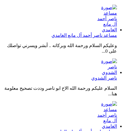
مساعد ناصر أحمد آل مانع الغامدي
وعليكم السلام ورحمة الله وبركاته .. أبشر ويسرني تواصلك
على 0...
ناصر الشدوي
السلام عليكم ورحمة الله الاخ ابو ناصر وددت تصحيح معلومة
هنا...