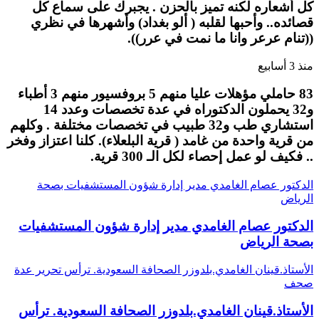
كل أشعاره لكنه تميز بالحزن . يجبرك على سماع كل
قصائده.. وأحبها لقلبه ( ألو بغداد) وأشهرها في نظري
((تنام عرعر وانا ما نمت في عرر)).
منذ 3 أسابيع
83 حاملي مؤهلات عليا منهم 5 بروفسيور منهم 3 أطباء
و32 يحملون الدكتوراه في عدة تخصصات وعدد 14
استشاري طب و32 طبيب في تخصصات مختلفة . وكلهم
من قرية واحدة من غامد ( قرية البلعلاء). كلنا اعتزاز وفخر
.. فكيف لو عمل إحصاء لكل الـ 300 قرية.
الدكتور عصام الغامدي مدير إدارة شؤون المستشفيات بصحة
الرياض
الدكتور عصام الغامدي مدير إدارة شؤون المستشفيات
بصحة الرياض
الأستاذ.قينان الغامدي.بلدوزر الصحافة السعودية. ترأس تحرير عدة
صحف
الأستاذ.قينان الغامدي.بلدوزر الصحافة السعودية. ترأس