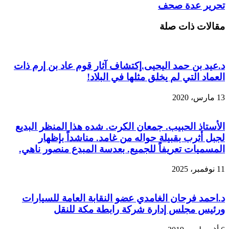
تحرير عدة صحف
مقالات ذات صلة
د.عيد بن حمد اليحيى.إكتشاف آثار قوم عاد بن إرم ذات
العماد التي لم يخلق مثلها في البلاد!
13 مارس، 2020
الأستاذ الحبيب. جمعان الكرت. شده هذا المنظر البديع
لجبل أثرب بقبيلة حواله من غامد. مناشداً بإظهار
المسميات تعريفاً للجميع. بعدسة المبدع منصور ناهي.
11 نوفمبر، 2025
د.احمد فرحان الغامدي عضو النقابة العامة للسيارات
ورئيس مجلس إدارة شركة رابطة مكة للنقل