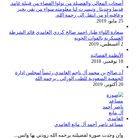
أصحاب المعالي والفضيلة من تولوا القضاء من قبيلة غامد.
قديما وحديثا . وتيسرت لنا معلومته سواء من بقي بخير
وعافيه أو من انتقل الى رحمة الله.
25 مايو، 2019
سعادة اللواء طيار.احمد صالح كردي الغامدي قائد الشرطة
العسكرية بالقوات الجوية
2 أغسطس، 2019
الأنظمة القضائية
18 نوفمبر، 2018
أ.د.صالح بن محمد آل ناجم الغامدي.رئيساً لمجلس إدارة
الجمعية السعودية للطب الوراثي . يرحمه الله
20 أكتوبر، 2019
مساعد ناصر أحمد آل مانع الغامدي
وان وجدت صورة لفضيلته يرحمه الله زودني بها واتس...