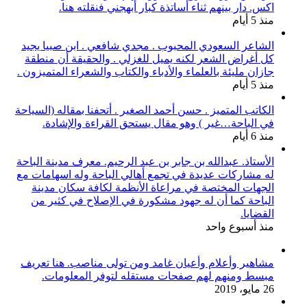
اكس. دار بينهم ثناء أساتذة كبار أبهجني فنقلته هنا.
منذ 5 أيام
الشاعر السعودي المحبوب . مجدي شافعي . ابن صبيا يجيد
كل أغراض الشعر لكنه يميل للغزلي . والحقيقة أن منطقة
جازان مليئة بالعلماء والأدباء والكتاب والشعراء المتميزون .
منذ 5 أيام
الكاتب المتميز . حسن أحمد الصغير . أتحفنا بمقاله (السياحة
في الباحة…غير ) وهو مقال يستحق القراءة والإشادة.
منذ 6 أيام
الأستاذ. عبدالله بن جابر بن عبد الرحيم. معرف مدينة الباحة
له مشاركات عديدة في تجمع أهالي الباحة وله اسهامات مع
الجهات المختصة في مراعاة الأنظمة لكافة سكان مدينة
الباحة كما أن له جهود مشكورة في الإصلاح في كثير من
القضايا.
منذ أسبوع واحد
مشاهير وأعلام وأعيان غامد ومن تولى مناصب. هنا تعريف
مبسط ومنهم لهم صفحات مستقله لتوفر المعلومات.
26 مايو، 2019