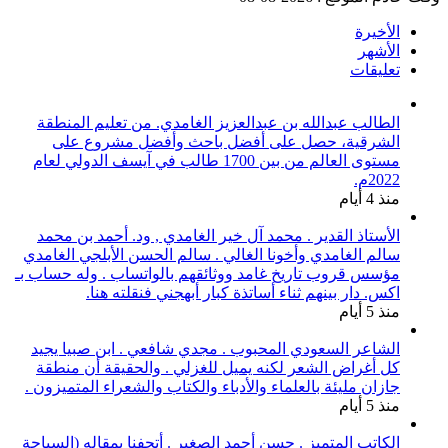
الأخيرة
الأشهر
تعليقات
الطالب عبدالله بن عبدالعزيز الغامدي. من تعليم المنطقة
الشرقية، حصل على أفضل باحث وأفضل مشروع على
مستوى العالم من بين 1700 طالب في آيسف الدولي لعام
2022م.
منذ 4 أيام
الأستاذ القدير . محمد آل خير الغامدي , ود. أحمد بن محمد
سالم الغامدي وأخونا الغالي . سالم الحسن الأبلجي الغامدي
مؤسس قروب تاريخ غامد ووثائقهم بالواتساب . وله حساب بـ
اكس. دار بينهم ثناء أساتذة كبار أبهجني فنقلته هنا.
منذ 5 أيام
الشاعر السعودي المحبوب . مجدي شافعي . ابن صبيا يجيد
كل أغراض الشعر لكنه يميل للغزلي . والحقيقة أن منطقة
جازان مليئة بالعلماء والأدباء والكتاب والشعراء المتميزون .
منذ 5 أيام
الكاتب المتميز . حسن أحمد الصغير . أتحفنا بمقاله (السياحة