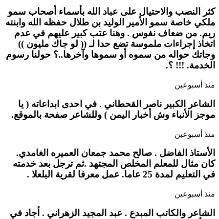
كثر النصب والاحتيال على عباد الله بأسماء أصحاب سمو
ملكي خاصة سمو الأمير الوليد بن طلال حفظه الله وابنته
ريم. من ضعاف نفوس . وهنا عتب كبير عليهم في عدم
اتخاذ إجراءات ملموسة تضع حدا لـ (( لو جاك مليون ))
وجاتك حواله من سموه أو سموها وآخرها..؟ حولنا رسوم
الخدمة. !!! ؟.
منذ أسبوعين
الشاعر الكبير ناصر القحطاني . في احدى ابداعاته ( يا
موجز الأنباء وش أخبار اليمن ) وللشاعر صفحة بالموقع.
منذ أسبوعين
الأستاذ الفاضل . صالح محمد جمعان العميره الغامدي.
كان مثال للمعلم المخلص المجتهد .ثم ترجل بعد خدمته
في التعليم لمدة 25 عاما. عمل معرفا لقرية البلعلا .
منذ أسبوعين
الشاعر والكاتب المبدع . عبد المجيد الزهراني . أجاد في