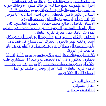
من ضعاف نفوس . وهنا عتب كبير عليهم في عدم اتخاذ
إجراءات ملموسة تضع حدا لـ (( لو جاك مليون )) وجاتك حواله
من سموه أو سموها وآخرها..؟ حولنا رسوم الخدمة. !!! ؟.
الشاعر الكبير ناصر القحطاني . في احدى ابداعاته ( يا موجز
الأنباء وش أخبار اليمن ) وللشاعر صفحة بالموقع.
الأستاذ الفاضل . صالح محمد جمعان العميره الغامدي. كان
مثال للمعلم المخلص المجتهد .ثم ترجل بعد خدمته في التعليم
لمدة 25 عاما. عمل معرفا لقرية البلعلا .
الشاعر والكاتب المبدع . عبد المجيد الزهراني . أجاد في كل
أشعاره لكنه تميز بالحزن . يجبرك على سماع كل قصائده..
وأحبها لقلبه ( ألو بغداد) وأشهرها في نظري ((تنام عرعر وانا
ما نمت في عرر)).
83 حاملي مؤهلات عليا منهم 5 بروفسيور منهم 3 أطباء و32
يحملون الدكتوراه في عدة تخصصات وعدد 14 استشاري طب
و32 طبيب في تخصصات مختلفة . وكلهم من قرية واحدة من
غامد ( قرية البلعلاء). كلنا اعتزاز وفخر .. فكيف لو عمل
إحصاء لكل الـ 300 قرية.
تسجيل الدخول
مقال عشوائي
إضافة عمود جانبي