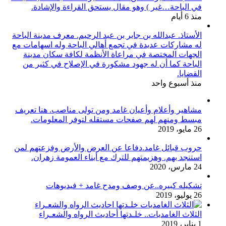
في الباحة…غير ) وهو مقال يستحق القراءة والإشادة.
منذ 6 أيام
الأستاذ. عبدالله بن جابر بن عبد الرحيم. معرف مدينة الباحة
له مشاركات عديدة في تجمع أهالي الباحة وله اسهامات مع
الجهات المختصة في مراعاة الأنظمة لكافة سكان مدينة
الباحة كما أن له جهود مشكورة في الإصلاح في كثير من
القضايا.
منذ أسبوع واحد
مشاهير وأعلام وأعيان غامد ومن تولى مناصب. هنا تعريف
مبسط ومنهم لهم صفحات مستقله لتوفر المعلومات.
26 مايو، 2019
حروب قبائل غامد.دفاعا عن العرض والأرض وفزعتهم لمن
استنجد بهم. وهزيمتهم للترك مع أبناء العمومة زهران.
24 مارس، 2020
تشكيله كبيره..عن وصف ومدح غامد + فيديوهات
26 يوليو، 2019
الثلاث الغامديات.. خلـدتها أحاديث الرواه والشعـراء
1 يناير، 2019