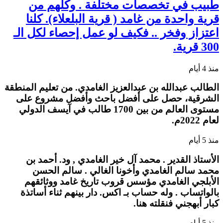
طبيب في تخصصات مختلفة . وكلهم من
قرية واحدة من غامد ( قرية البلعلاء). كلنا
اعتزاز وفخر .. فكيف لو عمل إحصاء لكل الـ
300 قرية.
منذ 4 أيام
الطالب عبدالله بن عبدالعزيز الغامدي. من تعليم المنطقة
الشرقية، حصل على أفضل باحث وأفضل مشروع على
مستوى العالم من بين 1700 طالب في آيسف الدولي
لعام 2022م.
منذ 5 أيام
الأستاذ القدير . محمد آل خير الغامدي , ود. أحمد بن
محمد سالم الغامدي وأخونا الغالي . سالم الحسن
الأبلجي الغامدي مؤسس قروب تاريخ غامد ووثائقهم
بالواتساب . وله حساب بـ اكس. دار بينهم ثناء أساتذة
كبار أبهجني فنقلته هنا.
منذ 5 أيام