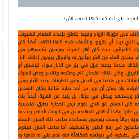
 القرية على أيامكم لكنها اختفت الآن؟
كاتف على مؤونة الزواج وفيما يتعلق بإعداد الطعام للضيوف،
الذي يريد أن يتزوج، وللأسف هذه كلها اختفت أيضاً كان
ث كالحرائق، حيث كان أهل القرية يقومون بأنفسهم في
يمتحن الماء من البئر ويأتين به والرجال يتولون إطفاء النار
، كذلك عندما يحدث غرق في بئر من الآبار سواء للإنسان أو
 الفريق، وكان هناك انفصال تام وحشمة وتقدير وغض للطرف
لشابات نرى بعضنا في الحقل وفي الطرقات وعند الآبار وفي
لبراءة ولا يمكن أن ترى من أحد نظرة شائبة وكان الشخص
ر ويستبعد ويظل في عزلة، بل ينبذ من القرية، أيضاً بناء
افه كان المعلم هو الذي يقوم برص الحجارة بطرق هندسية
تي عام؛ وهذا أدهش المهندسين في الوقت الحاضر وعندما
قرية رجالاً ونساء يقومون بمساعدة صاحب ذلك المنزل النساء
ل يساعدون في رفع الطين والتسقيف أما صاحب المنزل فيقوم
اً لكي يطبخوه في بيوتهم كمكافأة منه لهم على ما قاموا به