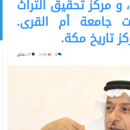
 و مركز تحقيق التراث
 جامعة أم القرى.
كز تاريخ مكة.
0
2٬160
17 دقائق