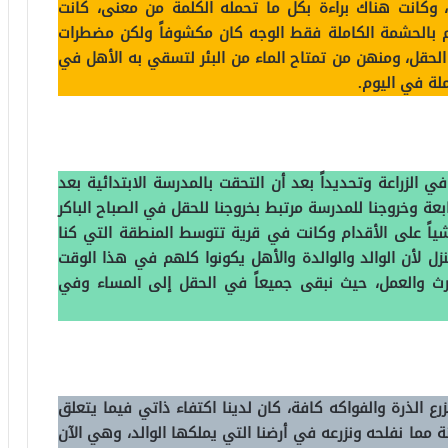
، وكانت هناك براءة بكل ما تحمله الكلمة من معنى، كانت
زام بالحشمة الكاملة فقط الوجه كان مكشوفاً ولكن مضطرات
حقل، ومنهن من تمتاح الماء من البئر لتسقي به الأهل في
ملة في اليوم.
ي الزراعة وتحديداً بعد أن التحقت بالمدرسة الابتدائية بعد
ة وخروجنا للمدرسة مرتبط بخروجنا للحقل في الصباح الباكر
ياً على الأقدام وكانت في قرية تتوسط المنطقة التي كنا
ل لأن الوالد والوالدة والأهل يكونوا كلهم في هذا الوقت
 والعمل، حيث نبقى جميعاً في الحقل إلى المساء وفي
ع الذرة والفواكه كافة، كان لدينا اكتفاء ذاتي فيما يتعلق
 مما نفلحه ونزرعه في أرضنا التي يملكها الوالد، وهي الآن