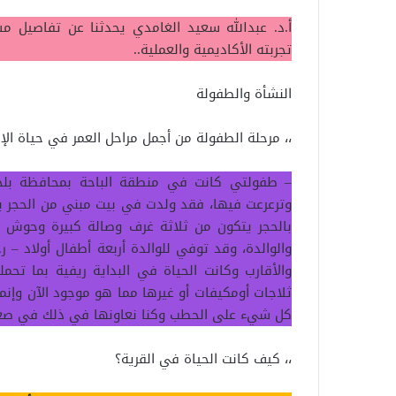
أ.د. عبدالله سعيد الغامدي يحدثنا عن تفاصيل م
تجربته الأكاديمية والعملية..
النشأة والطفولة
،، مرحلة الطفولة من أجمل مراحل العمر في حياة الإ
– طفولتي كانت في منطقة الباحة بمحافظة بلجر
وترعرعت فيها، فقد ولدت في بيت مبني من الحجر بناه ا
بالحجر يتكون من ثلاثة غرف وصالة كبيرة وحوش ب
والوالدة، وقد توفي للوالدة أربعة أطفال أولاد – 
والأقارب وكانت الحياة في البداية ريفية بما تحم
ثلاجات أومكيفات أو غيرها مما هو موجود الآن وإنما 
كل شيء على الحطب وكنا نعاونها في ذلك في صغر
،، كيف كانت الحياة في القرية؟