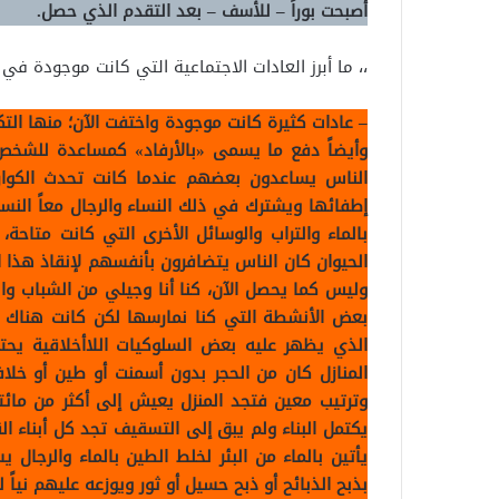
أصبحت بوراً – للأسف – بعد التقدم الذي حصل.
،، ما أبرز العادات الاجتماعية التي كانت موجودة في
– عادات كثيرة كانت موجودة واختفت الآن؛ منها الت
وأيضاً دفع ما يسمى «بالأرفاد» كمساعدة للشخص 
الناس يساعدون بعضهم عندما كانت تحدث الكوار
إطفائها ويشترك في ذلك النساء والرجال معاً النساء 
بالماء والتراب والوسائل الأخرى التي كانت متاحة
الحيوان كان الناس يتضافرون بأنفسهم لإنقاذ هذا
وليس كما يحصل الآن، كنا أنا وجيلي من الشباب وا
بعض الأنشطة التي كنا نمارسها لكن كانت هناك ا
الذي يظهر عليه بعض السلوكيات اللاأخلاقية يحتق
المنازل كان من الحجر بدون أسمنت أو طين أو خل
وترتيب معين فتجد المنزل يعيش إلى أكثر من مائ
يكتمل البناء ولم يبق إلى التسقيف تجد كل أبناء ال
يأتين بالماء من البئر لخلط الطين بالماء والرجا
بذبح الذبائح أو ذبح حسيل أو ثور ويوزعه عليهم ني