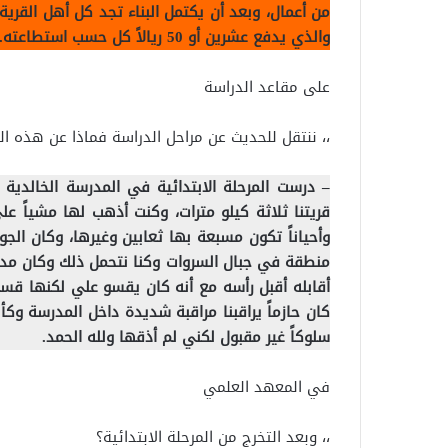
من أعمال، وبعد أن يكتمل البناء تجد كل أهل القرية
والذي يدفع عشرين أو 50 ريالاً كل حسب استطاعته.
على مقاعد الدراسة
،، ننتقل للحديث عن مراحل الدراسة فماذا عن هذه المرا
– درست المرحلة الابتدائية في المدرسة الخالدية
قريتنا ثلاثة كيلو مترات، وكنت أذهب لها مشياً 
وأحياناً تكون مسبعة بها ثعابين وغيرها، وكان الج
منطقة في جبال السروات وكنا نتحمل ذلك وكان مدير
أقابله أقبل رأسه مع أنه كان يقسو علي لكنها قسوة ا
كان حازماً يراقبنا مراقبة شديدة داخل المدرسة وك
سلوكاً غير مقبول لكني لم أذقها ولله الحمد.
في المعهد العلمي
،، وبعد التخرج من المرحلة الابتدائية؟