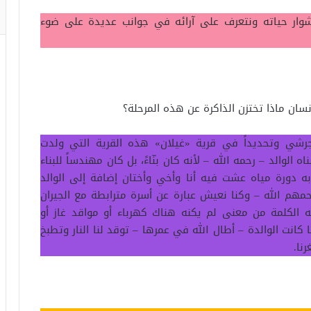
شوار حياته ونتعرف على آرائه في جوانب عديدة على ضوء
نسان ماذا تختزن الذاكرة عن هذه المرحلة؟
شي وتحديداً في قرية «غيلان» هذه القرية التي ولدت
لوالد – رحمه الله – لأنه كان بنّاءً، بل كان مهندساً للبناء
ه دورة مياه عشت فيه أنا وأخي وأختان إضافة إلى الوالد
رحمهم الله – وكنا نعيش عبارة عن أسرة مترابطة مع الجيران
له الكلمة من معنى لم يكنه هناك كهرباء أو مواقد غاز أو
كانت الوالدة – أطال الله في عمرها – توقد لنا النار وتطبخ
نا.