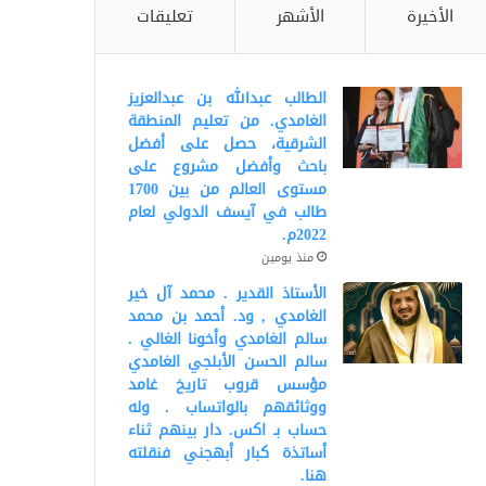
الأخيرة
الأشهر
تعليقات
الطالب عبدالله بن عبدالعزيز
الغامدي. من تعليم المنطقة
الشرقية، حصل على أفضل
باحث وأفضل مشروع على
مستوى العالم من بين 1700
طالب في آيسف الدولي لعام
2022م.
منذ يومين
الأستاذ القدير . محمد آل خير
الغامدي , ود. أحمد بن محمد
سالم الغامدي وأخونا الغالي .
سالم الحسن الأبلجي الغامدي
مؤسس قروب تاريخ غامد
ووثائقهم بالواتساب . وله
حساب بـ اكس. دار بينهم ثناء
أساتذة كبار أبهجني فنقلته
هنا.