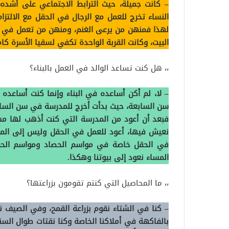
– كانت جميلة، حيث الترابط الاجتماعي على أشده
النساء تخرج للعمل مع الرجال في الحقل مع الالت
لهذا فمنهن من يرعى الغنم، ومنهن من تعمل في ال
البيت، وكانت القربة الواحدة تكفي لسقيا الأسرة كا
،، هل كنت تساعد الوالد في العمل بالبناء؟
– لا، لم أكن أساعده في البناء وإنما كنت أساعده ف
سن السابعة، حيث بدأت أخرج للمدرسة في سن السابع
فبعد أن أعود من المدرسة التي كنت أذهب لها مش
نعيش فيها، أعود للعمل في الحقل وليس إلى المنز
في الحقل خاصة في مواسم الحصاد ومواسم الحرث
المساء نعود إلى بيوتنا وهكذا.
،، ما المحاصيل التي كنتم تقومون بزراعتها؟
– كنا في الشتاء نقوم بزراعة القمح، وفي الصيف نزر
بالفاكهة في أملاكنا الخاصة وكنا نقتات طوال السنة