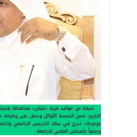
ضيفنا من مواليد قرية «غيلان» بمحافظة بلجرش
التاريخ، ضمن الخمسة الأوائل وحصل على وظيفة مع
مزدوجة» تدرج في سلك التدريس الجامعي واختتم حي
وعضواً بالمجلس العلمي للجامعة.