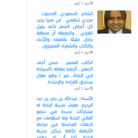
منذ 3 أيام
الشاعر السعودي المحبوب .
مجدي شافعي . ابن صبيا يجيد
كل أغراض الشعر لكنه يميل
للغزلي . والحقيقة أن منطقة
جازان مليئة بالعلماء والأدباء
والكتاب والشعراء المتميزون .
منذ 4 أيام
الكاتب المتميز . حسن أحمد
الصغير . أتحفنا بمقاله (السياحة
في الباحة…غير ) وهو مقال
يستحق القراءة والإشادة.
منذ 5 أيام
الأستاذ. عبدالله بن جابر بن عبد
الرحيم. معرف مدينة الباحة له
مشاركات عديدة في تجمع
أهالي الباحة وله اسهامات مع
الجهات المختصة في مراعاة
الأنظمة لكافة سكان مدينة
الباحة كما أن له جهود