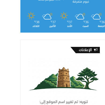
غيوم متفرقة
38
37
37
36
36
℃
℃
℃
℃
℃
الجمعة
السبت
الأحد
الأثنين
الثلاثاء
الإعلانات