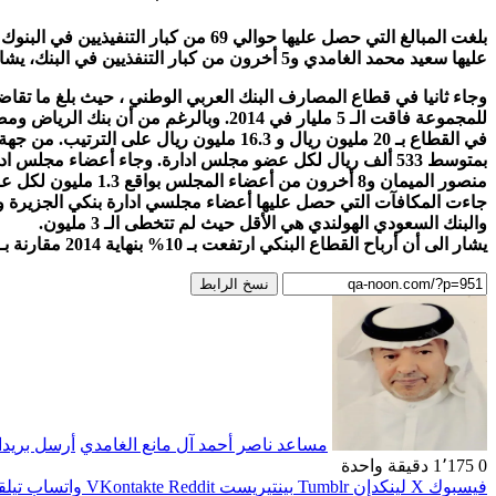
عليها سعيد محمد الغامدي و5 أخرون من كبار التنفذيين في البنك، يشار الى البنك نمت أرباحه بنسبة 10% بعد ان حقق 8.65 مليار ريال، مقارنة بـ7.85 مليار في 2013.
للمجموعة فاقت الـ 5 مليار في 2014. وب
والبنك السعودي الهولندي هي الأقل حيث لم تتخطى الـ 3 مليون.
يشار الى أن أرباح القطاع البنكي ارتفعت بـ 10% بنهاية 2014 مقارنة بـ 2013 وقفزت الى 41.5 مليار ريال، بعد أن كانت 37.6 مليار.
نسخ الرابط
مساعد ناصر أحمد آل مانع الغامدي
أرسل بريدا 
0
1٬175
دقيقة واحدة
فيسبوك
‫X
لينكدإن
بينتيريست
واتساب
تيلق