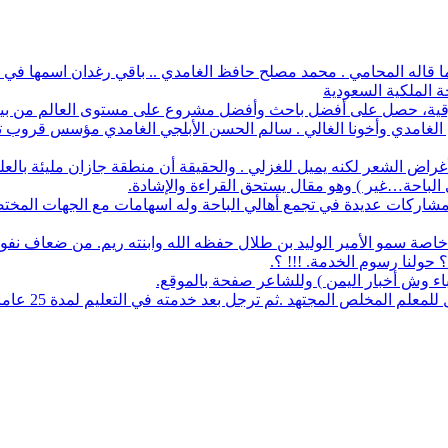
 ما قاله المحامي . محمد مصلح حافظ الغامدي .. باقي رغدان اسمها في د
ة الملكية السعودية
أفضل باحث وأفضل مشروع على مستوى العالم من بين 1700 طالب في آيسف الدولي لعام 2022
م الغامدي وأخونا الغالي . سالم الحسن الأبلجي الغامدي مؤسس قروب تار
ض الشعر لكنه يميل للغزلي . والحقيقة أن منطقة جازان مليئة بالعلماء
ي الباحة…غير ) وهو مقال يستحق القراءة والإشادة.
له مشاركات عديدة في تجمع أهالي الباحة وله اسهامات مع الجهات المخت
اصة سمو الأمير الوليد بن طلال حفظه الله وابنته ريم. من ضعاف نف
 حولنا رسوم الخدمة. !!! ؟.
نباء وش أخبار اليمن ) وللشاعر صفحة بالموقع.
مجتهد .ثم ترجل بعد خدمته في التعليم لمدة 25 عاما. عمل معرفا لقرية البلعلا .