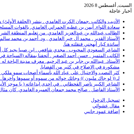
السبت, أغسطس 8 2026
أخبار عاجلة
الأديب والكاتب .جمعان الكرت الغامدي . ينشر (الحلقة الأولىً)
سعادة اللواء. أيمن بن عطيه الحمراني الغامدي. بالقوات المسلح
الطالب عبدالله بن عبدالعزيز الغامدي. من تعليم المنطقة الشرقية، حصل على 
الأستاذ القدير . محمد آل خير الغامدي , ود. أحمد بن محمد سال
أساتذة كبار أبهجني فنقلته هنا.
الشاعر السعودي المحبوب . مجدي شافعي . ابن صبيا يجيد كل أغرا
الكاتب المتميز . حسن أحمد الصغير . أتحفنا بمقاله (السياحة ف
الأستاذ. عبدالله بن جابر بن عبد الرحيم. معرف مدينة الباحة 
مشكورة في الإصلاح في كثير من القضايا.
كثر النصب والاحتيال على عباد الله بأسماء أصحاب سمو ملكي خ
لـ (( لو جاك مليون )) وجاتك حواله من سموه أو سموها وآخرها..؟
الشاعر الكبير ناصر القحطاني . في احدى ابداعاته ( يا موجز الأ
الأستاذ الفاضل . صالح محمد جمعان العميره الغامدي. كان مثال للمعلم المخلص ال
تسجيل الدخول
مقال عشوائي
إضافة عمود جانبي