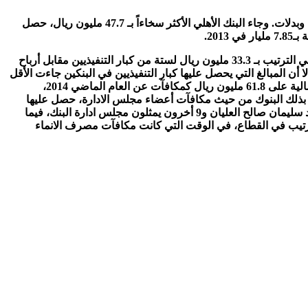
بلغت المبالغ التي حصل عليها حوالي 69 من كبار التنفيذيين في البنوك السعودية على 349 مليون ريال، خلال 2014، كرواتب ومكافآت تحفيزية وبدلات. وجاء البنك الأهلي الأكثر سخاءاً بـ 47.7 مليون ريال، حصل
وجاء ثانيا في قطاع المصارف البنك العربي الوطني ، حيث بلغ ما تقاضاه التنفيذيين في البنك 37.5 مليون ريال، فمجموعة سامبا المالية ثالثا في الترتيب بـ 33.3 مليون ريال لستة من كبار التنفيذيين مقابل أرباح
 المال الا أن المبالغ التي يحصل عليها كبار التنفيذيين في البنكين جاءت الأقل
في القطاع بـ 20 مليون ريال و 16.3 مليون ريال على الترتيب. من جهة أخرى حصل 116 عضو مجلس ادارة في قطاع المصارف والخدمات المالية على 61.8 مليون ريال كمكافآت عن العام الماضي 2014،
أعضاء مجلس ادارة البنك الأهلي الأعلى حصولاً على الأموال بـ 11.4 مليون ريال، ليتصدر بذلك البنوك من حيث مكافآت أعضاء مجلس الادارة، حصل عليها
منصور الميمان و8 أخرون من أعضاء المجلس بواقع 1.3 مليون لكل عضو. وحل البنك السعودي البريطاني ثانياً بـ 8.7 مليون ريال صرفت لخالد سليمان صالح العليان و9 أخرون يمثلون مجلس ادارة البنك، فيما
5.7 مليون و5.3 مليون في المرتبة الثالثة والرابعة على الترتيب في القطاع، في الوقت التي كانت مكافآت مصرف الانماء