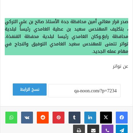
صدر قرار معالي أمين محافظة جدة الأستاذ صالح بن علي التركي
، بتكليف المهندس سعيد بن عطية الغامدي رئيساً لبلدية
محافظة ‎رابغ.وكان الغامدي رئيسا لبلدية محفظة القنفذة.
تواتر تتمنى للمهندس سعيد الغامدي التوفيق والنجاح في
مهام عمله الجديد
.
عن تواتر
نسخ الرابط
لينكدإن
بينتيريست
وات
تيلقرام
ڤايبر
مشاركة عبر البريد
طباعة