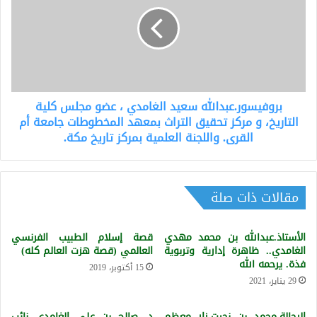
الغامدي
،
عضو
مجلس
كلية
التاريخ،
و
بروفيسور.عبدالله سعيد الغامدي ، عضو مجلس كلية
مركز
تحقيق
التاريخ، و مركز تحقيق التراث بمعهد المخطوطات جامعة أم
التراث
القرى. واللجنة العلمية بمركز تاريخ مكة.
بمعهد
المخطوطات
جامعة
أم
مقالات ذات صلة
القرى.
واللجنة
الأستاذ.عبدالله بن محمد مهدي
قصة إسلام الطبيب الفرنسي
العلمية
الغامدي.. ظاهرة إدارية وتربوية
العالمي (قصة هزت العالم كله)
بمركز
فذة. يرحمه الله
تاريخ
15 أكتوبر، 2019
29 يناير، 2021
مكة.
الرحالة.محمد بن نحيت.زار معظم
د. صالح بن علي الغامدي نائب