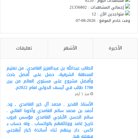
مشاهدات اليوم : 9220
إجمالي المشاهدات : 21356802
متواجدين الآن : 12
وقت خادم الموقع : 2026-08-07
الأخيرة
الأشهر
تعليقات
الطالب عبدالله بن عبدالعزيز الغامدي. من تعليم
المنطقة الشرقية، حصل على أفضل باحث
وأفضل مشروع على مستوى العالم من بين
1700 طالب في آيسف الدولي لعام 2022م.
منذ 3 أيام
الأستاذ القدير . محمد آل خير الغامدي , ود.
أحمد بن محمد سالم الغامدي وأخونا الغالي .
سالم الحسن الأبلجي الغامدي مؤسس قروب
تاريخ غامد ووثائقهم بالواتساب . وله حساب بـ
اكس. دار بينهم ثناء أساتذة كبار أبهجني
فنقلته هنا.