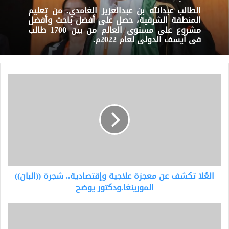
الطالب عبدالله بن عبدالعزيز الغامدي. من تعليم
المنطقة الشرقية، حصل على أفضل باحث وأفضل
مشروع على مستوى العالم من بين 1700 طالب
في آيسف الدولي لعام 2022م.
العُلا
تكشف
عن
معجزة
علاجية
وإقتصادية..
شجرة
((البان))
المورينغا.ودكتور
العُلا تكشف عن معجزة علاجية وإقتصادية.. شجرة ((البان))
يوضح
المورينغا.ودكتور يوضح
بروفيسور.عبدالله
سعيد