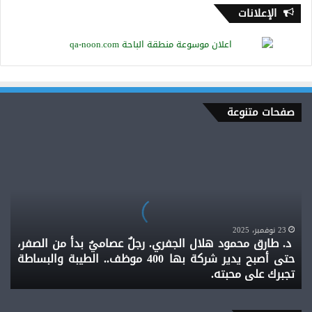
الإعلانات
صفحات متنوعة
د.
طارق
محمود
هلال
الجفري.
رجلٌ
عصاميٌ
23 نوفمبر، 2025
د. طارق محمود هلال الجفري. رجلٌ عصاميٌ بدأ من الصفر،
بدأ
حتى أصبح يدير شركة بها 400 موظف.. الطيبة والبساطة
من
تجبرك على محبته.
الصفر،
حتى
أصبح