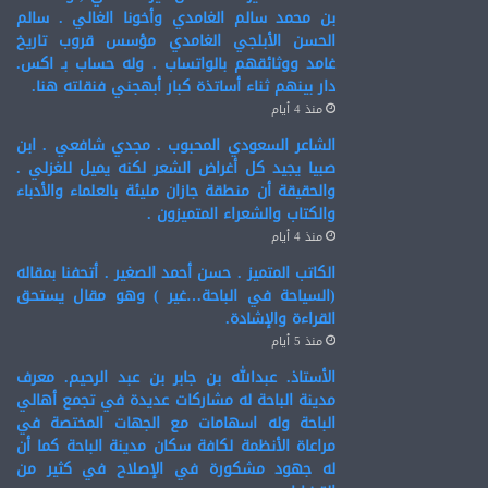
بن محمد سالم الغامدي وأخونا الغالي . سالم
الحسن الأبلجي الغامدي مؤسس قروب تاريخ
غامد ووثائقهم بالواتساب . وله حساب بـ اكس.
دار بينهم ثناء أساتذة كبار أبهجني فنقلته هنا.
منذ 4 أيام
الشاعر السعودي المحبوب . مجدي شافعي . ابن
صبيا يجيد كل أغراض الشعر لكنه يميل للغزلي .
والحقيقة أن منطقة جازان مليئة بالعلماء والأدباء
والكتاب والشعراء المتميزون .
منذ 4 أيام
الكاتب المتميز . حسن أحمد الصغير . أتحفنا بمقاله
(السياحة في الباحة…غير ) وهو مقال يستحق
القراءة والإشادة.
منذ 5 أيام
الأستاذ. عبدالله بن جابر بن عبد الرحيم. معرف
مدينة الباحة له مشاركات عديدة في تجمع أهالي
الباحة وله اسهامات مع الجهات المختصة في
مراعاة الأنظمة لكافة سكان مدينة الباحة كما أن
له جهود مشكورة في الإصلاح في كثير من