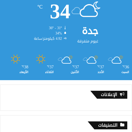
34
℃
جدة
36º - 31º
34%
4.92 كيلومتر/ساعة
غيوم متفرقة
38
37
37
37
36
℃
℃
℃
℃
℃
السبت
الأحد
الأثنين
الثلاثاء
الأربعاء
الإعلانات
التصنيفات