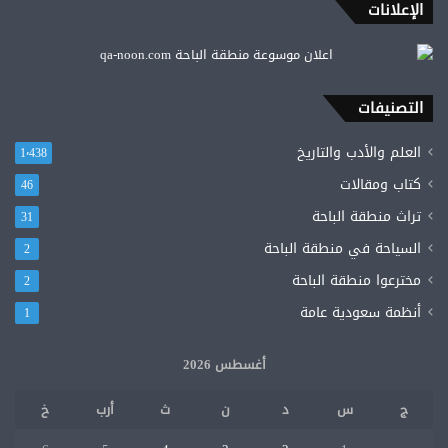
يدير
الإعلانات
شركة
بها
400
موظف..
التصنيفات
الطيبة
والبساطة
العلم والأدب والتاريخ
1٬438
تجبرك
على
كتاب ومقالات
46
محبته.
تراث منطقة الباحة
31
السياحة في منطقة الباحة
2
مخترعوا منطقة الباحة
2
أنظمة سعودية عامة
1
أغسطس 2026
ج
س
د
ن
ث
أرب
خ