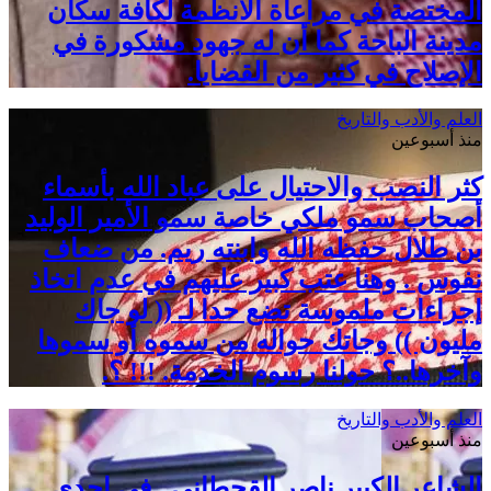
المختصة في مراعاة الأنظمة لكافة سكان
مدينة الباحة كما أن له جهود مشكورة في
الإصلاح في كثير من القضايا.
العلم والأدب والتاريخ
منذ أسبوعين
كثر النصب والاحتيال على عباد الله بأسماء
أصحاب سمو ملكي خاصة سمو الأمير الوليد
بن طلال حفظه الله وابنته ريم. من ضعاف
نفوس . وهنا عتب كبير عليهم في عدم اتخاذ
إجراءات ملموسة تضع حدا لـ (( لو جاك
مليون )) وجاتك حواله من سموه أو سموها
وآخرها..؟ حولنا رسوم الخدمة. !!! ؟.
العلم والأدب والتاريخ
منذ أسبوعين
الشاعر الكبير ناصر القحطاني . في احدى