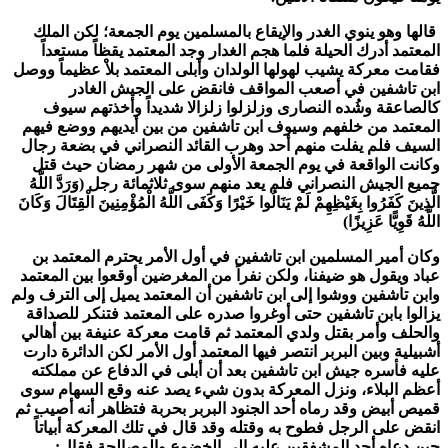
قالها وهو ينوي الغدر والإيقاع بالمسلمين يوم الجمعة؛ لكن الملك
المعتمد أدرك الحيلة فلما هجم الغدار وجد المعتمد يقظاً مستعداً
فقامت معركة يشيب لهولها الولدان وأبلى المعتمد بلاْ عظيماً ووصل
ابن تاشفين في أصعب المواقف فانقض على الجيش الغادر
كالصاعقة وشُده النصارى وزلزلوا زلزالا شديداً وأخذتهم سيوف
المعتمد من خلفهم وسيوف ابن تاشفين من بين أيديهم ووضع فيهم
السيف فلم يفلت منهم أحد وهرب القائد النصراني في بضعة رجال
وكانت الواقعة في يوم الجمعة الأولى من شهر رمضان حيث قتل
جميع الجيش النصراني فلم يعد منهم سوى ثلاثمائة رجل (وَرَدَّ اللَّهُ
الَّذِينَ كَفَرُوا بِغَيْظِهِمْ لَمْ يَنَالُوا خَيْرًا وَكَفَى اللَّهُ الْمُؤْمِنِينَ الْقِتَالَ وَكَانَ
اللَّهُ قَوِيًّا عَزِيزًا)
وكان أمير المسلمين ابن تاشفين في أول الأمر يحترم المعتمد بن
عباد ويقول هو ضيفنا، ولكن نفراً من المغرضين أوقعوا بين المعتمد
وابن تاشفين ووشوا إلى ابن تاشفين أن المعتمد يميل إلى الترف ولم
يزالوا بابن تاشفين حتى أوغروا صدره على المعتمد فتنكر للصداقة
والحلف وأمر بقتل ولدي المعتمد ثم قامت معركة عنيفة بين أهالي
أشبيلية وبين البربر انتصر فيها المعتمد أول الأمر لكن الدائرة دارت
عليه فأسره جيش ابن تاشفين بعد أن أبلى في الدفاع عن مملكته
أعظم البلاء، ونزل المعركة بدون شيء يصد عنه وقع السهام سوى
قميص أبيض وقد رماه أحد الجنود البربر بحربة فتظاهر أنه أصيب ثم
انقض على الرجل فطوح به وقتله وقد قال في تلك المعركة أبياتاً
حين دعاه أحد المشفقين عليه إلى الخضوع والمصالحة فقال: