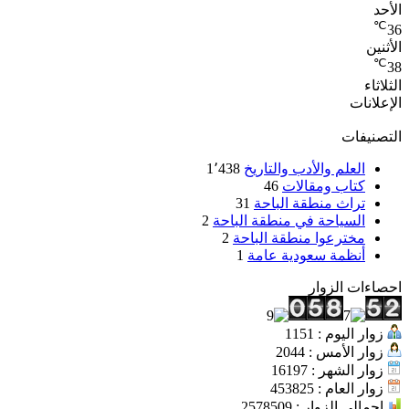
الأحد
℃
36
الأثنين
℃
38
الثلاثاء
الإعلانات
التصنيفات
العلم والأدب والتاريخ
1٬438
كتاب ومقالات
46
تراث منطقة الباحة
31
السياحة في منطقة الباحة
2
مخترعوا منطقة الباحة
2
أنظمة سعودية عامة
1
احصاءات الزوار
زوار اليوم : 1151
زوار الأمس : 2044
زوار الشهر : 16197
زوار العام : 453825
إجمالي الزوار : 2578509