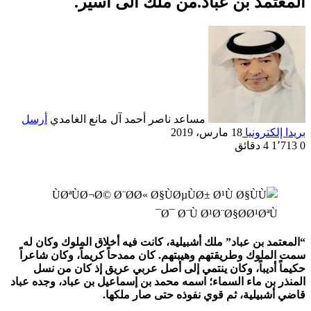
المعتمد بن عباد.من ملك الى أسير.
مساعد ناصر أحمد آل مانع الغامدي
أرسل
بريدا إلكترونيا
18 مارس، 2019
0
1٬713
4 دقائق
“المعتمد بن عباد” ملك أشبيلية، كانت فيه أخلاق الملوك وكان له
سمت الملوك وطريقتهم وهيبتهم. كان ممدحاً كريماً، وكان شاعراً
حكيماً أديباً، وكان ينتمي إلى أصل عربي عريق إذ كان من نسل
المنذر بن ماء السماء؛ اسمه محمد بن إسماعيل بن عباد، وجده عباد
قاضي أشبيلية، ثم قوي نفوذه حتى صار ملكها.