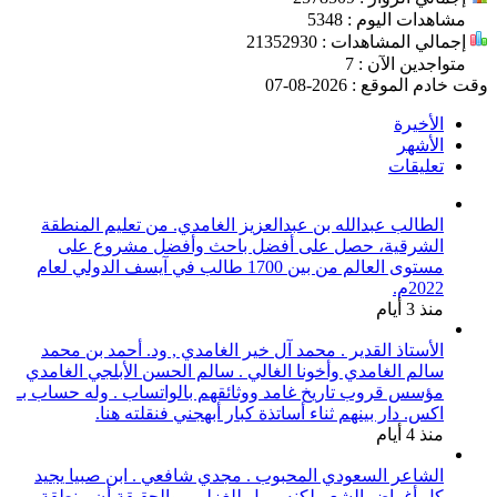
مشاهدات اليوم : 5348
إجمالي المشاهدات : 21352930
متواجدين الآن : 7
وقت خادم الموقع : 2026-08-07
الأخيرة
الأشهر
تعليقات
الطالب عبدالله بن عبدالعزيز الغامدي. من تعليم المنطقة
الشرقية، حصل على أفضل باحث وأفضل مشروع على
مستوى العالم من بين 1700 طالب في آيسف الدولي لعام
2022م.
منذ 3 أيام
الأستاذ القدير . محمد آل خير الغامدي , ود. أحمد بن محمد
سالم الغامدي وأخونا الغالي . سالم الحسن الأبلجي الغامدي
مؤسس قروب تاريخ غامد ووثائقهم بالواتساب . وله حساب بـ
اكس. دار بينهم ثناء أساتذة كبار أبهجني فنقلته هنا.
منذ 4 أيام
الشاعر السعودي المحبوب . مجدي شافعي . ابن صبيا يجيد
كل أغراض الشعر لكنه يميل للغزلي . والحقيقة أن منطقة