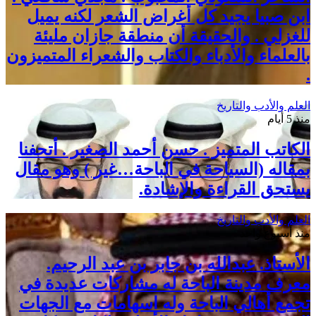
ابن صبيا يجيد كل أغراض الشعر لكنه يميل
للغزلي . والحقيقة أن منطقة جازان مليئة
بالعلماء والأدباء والكتاب والشعراء المتميزون
.
العلم والأدب والتاريخ
منذ 5 أيام
الكاتب المتميز . حسن أحمد الصغير . أتحفنا
بمقاله (السياحة في الباحة…غير ) وهو مقال
يستحق القراءة والإشادة.
العلم والأدب والتاريخ
منذ أسبوع واحد
الأستاذ. عبدالله بن جابر بن عبد الرحيم.
معرف مدينة الباحة له مشاركات عديدة في
تجمع أهالي الباحة وله اسهامات مع الجهات