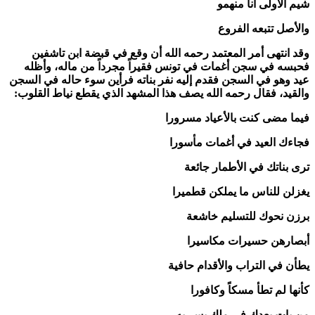
شيم الأولى أنا منهمو
والأصل تتبعه الفروع
وقد انتهى أمر المعتمد رحمه الله أن وقع في قبضة ابن تاشفين
فحبسه في سجن أغمات في تونس فقيراً مجرداً من ماله، وأظله
عيد وهو في السجن فقدم إليه نفر بناته فرأين سوء حاله في السجن
والقيد، فقال رحمه الله يصف هذا المشهد الذي يقطع نياط القلوب:
فيما مضى كنت بالأعياد مسرورا
فجاءك العيد في أغمات مأسورا
ترى بناتك في الأطمار جائعة
يغزلن للناس ما يملكن قطميرا
برزن نحوك للتسليم خاشعة
أبصارهن حسيرات مكاسيرا
يطأن في التراب والأقدام حافية
كأنها لم تطأ مسكاً وكافورا
من بات بعدك في ملك يسر به