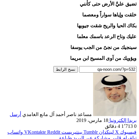
تضيق عليَّ الأرض حتى كأنني
خلقت وإياها سواراً ومعصما
بكاك الحيا والريح شقت جيوبها
عليك وناح الرعد باسمك معلما
سينجيك من نجىّ من الجب يوسفا
ويؤويك من آوى المسيح ابن مريما
نسخ الرابط
مساعد ناصر أحمد آل مانع الغامدي
أرسل
بريدا إلكترونيا
18 مارس، 2019
0
1٬713
4 دقائق
فيسبوك
‫X
لينكدإن
بينتيريست
واتساب
تيلقرام
ڤايبر
مشاركة عبر البريد
طباعة