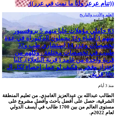
((تنام عرعر وانا ما نمت في عرر)).
العلم والأدب والتاريخ
منذ 3 أسابيع
83 حاملي مؤهلات عليا منهم 5 بروفسيور
منهم 3 أطباء و32 يحملون الدكتوراه في عدة
تخصصات وعدد 14 استشاري طب و32
طبيب في تخصصات مختلفة . وكلهم من
قرية واحدة من غامد ( قرية البلعلاء). كلنا
اعتزاز وفخر .. فكيف لو عمل إحصاء لكل الـ
300 قرية.
منذ 3 أيام
الطالب عبدالله بن عبدالعزيز الغامدي. من تعليم المنطقة
الشرقية، حصل على أفضل باحث وأفضل مشروع على
مستوى العالم من بين 1700 طالب في آيسف الدولي
لعام 2022م.