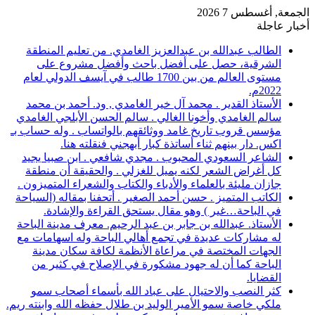
الجمعة, أغسطس 7 2026
أخبار عاجلة
الطالب عبدالله بن عبدالعزيز الغامدي. من تعليم المنطقة
الشرقية، حصل على أفضل باحث وأفضل مشروع على
مستوى العالم من بين 1700 طالب في آيسف الدولي لعام
2022م.
الأستاذ القدير . محمد آل خير الغامدي , ود. أحمد بن محمد
سالم الغامدي وأخونا الغالي . سالم الحسن الأبلجي الغامدي
مؤسس قروب تاريخ غامد ووثائقهم بالواتساب . وله حساب بـ
اكس. دار بينهم ثناء أساتذة كبار أبهجني فنقلته هنا.
الشاعر السعودي المحبوب . مجدي شافعي . ابن صبيا يجيد
كل أغراض الشعر لكنه يميل للغزلي . والحقيقة أن منطقة
جازان مليئة بالعلماء والأدباء والكتاب والشعراء المتميزون .
الكاتب المتميز . حسن أحمد الصغير . أتحفنا بمقاله (السياحة
في الباحة…غير ) وهو مقال يستحق القراءة والإشادة.
الأستاذ. عبدالله بن جابر بن عبد الرحيم. معرف مدينة الباحة
له مشاركات عديدة في تجمع أهالي الباحة وله اسهامات مع
الجهات المختصة في مراعاة الأنظمة لكافة سكان مدينة
الباحة كما أن له جهود مشكورة في الإصلاح في كثير من
القضايا.
كثر النصب والاحتيال على عباد الله بأسماء أصحاب سمو
ملكي خاصة سمو الأمير الوليد بن طلال حفظه الله وابنته ريم.