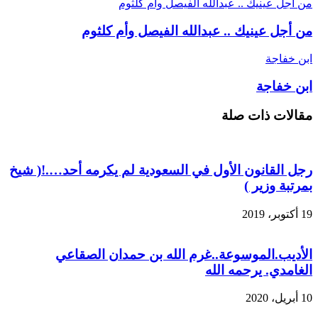
من أجل عينيك .. عبدالله الفيصل وأم كلثوم
من أجل عينيك .. عبدالله الفيصل وأم كلثوم
ابن خفاجة
ابن خفاجة
مقالات ذات صلة
رجل القانون الأول في السعودية لم يكرمه أحد….!( شيخ
بمرتبة وزير )
19 أكتوبر، 2019
الأديب.الموسوعة..غرم الله بن حمدان الصقاعي
الغامدي. يرحمه الله
10 أبريل، 2020