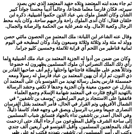
ثم جاء بعده ابنه المعتضد وتلاه حفيد المعتضد الذي نحن بصدد
سيرته، فكان فارساً معلماً شجاعاً، وعالماً أديباً محسناً جواداً كبير
الشأن وكان أفضل ملوك بني عباد الذين حكموا أشبيلية. ذكره ابن
خلقان فقال: كان أندى الملوك راحة وأرحبهم ساحة. وكان بابه محط
الرجال وكعبة الآمال. وله شعر غاية من الحكمة والرصانة والجمال.
وقال عنه الشاعر ابن اللبانة: ملك المعتمد من الحصون مائتي حصن
وولد له مئة ولد وثلاثة وثلاثة وسبعون ولداً، وكان لمطبخه في اليوم
ثمانية قناطير من اللحم أي قرابة ثلاثمئة وخمسين كليو جراما.
وكان من ضمن من أدوا له الجزية المعتمد بن عباد ملك أشبيلية ولما
رأي ذلك الملك النصراني أن ملوك المسلمين يظهرون له خضوعاً
وتذللاً هجم على طليطلة فاجتاحها واحتلها رغم أنف صاحبها القادر بن
ذي النون، ثم أراد أن يهين المعتمد بن عباد فأرسل له رسولاً ومعه
خمسمئة فارس يحمل رسالة تهديد من الفونسو بأن على المعتمد أن
يتنازل عن حصون معينة وأن الجزية وحدها لا تكفي وحشد الرسالة
بالتهديد الوقح فثارت في المعتمد شهامة الإسلام وجمع العلماء
فاتفقوا على الاستنجاد بزعيم المرابطين “يوسف بن تاشفين” في
الشمال الأفريقي وتم القرار في الحال، فأمر المعتمد بقتل الفرسان
النصارى جميعاً وضرب الرسول وبصق في وجهه فعاد كاسفاً ذليلاً،
وفي الحال أصدر بن تاشفين نداء بالجهاد فتسابق شباب المسلمين
إلى ساحة الشرف وأقبل المطوعون من أرجاء البلاد حتى ازدحمت
البلاد بالمجاهدين المسلمين، وأقبل الفونسو في أربعين ألف جندي
وكتب إلى أمير المسلمين ابن تاشفين يتهدده فكتب له على ظهر