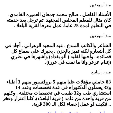
منذ أسبوعين
الأستاذ الفاضل . صالح محمد جمعان العميره الغامدي.
كان مثال للمعلم المخلص المجتهد .ثم ترجل بعد خدمته
في التعليم لمدة 25 عاما. عمل معرفا لقرية البلعلا .
منذ أسبوعين
الشاعر والكاتب المبدع . عبد المجيد الزهراني . أجاد في
كل أشعاره لكنه تميز بالحزن . يجبرك على سماع كل
قصائده.. وأحبها لقلبه ( ألو بغداد) وأشهرها في نظري
((تنام عرعر وانا ما نمت في عرر)).
منذ 3 أسابيع
83 حاملي مؤهلات عليا منهم 5 بروفسيور منهم 3 أطباء
و32 يحملون الدكتوراه في عدة تخصصات وعدد 14
استشاري طب و32 طبيب في تخصصات مختلفة . وكلهم
من قرية واحدة من غامد ( قرية البلعلاء). كلنا اعتزاز وفخر
.. فكيف لو عمل إحصاء لكل الـ 300 قرية.