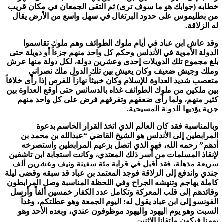
خطابه (جوابك هو ما سوف ترى) ثم التقى الجمعان في مكان قريب
من بطليموس على حدود البرتغال في سهل واسع من الأرض يقال
له الزلاقة.
وقد عاش ابن عباد في أيام ملوك الطوائف وهم ملوك تقاسموا
الدولة الأموية في الأندلس وحكم كل واحد منهم جزءاً أو دويلة حتى
بلغ مجموع تلك الدويلات إحدى وعشرين دولة، لكل دولة منها عرش
وملك وجيش ضعيف وكان يعيش بين تلك الدول ملك نصراني
متعصب شديد العداوة للإسلام وكان خبيثاً نهازاً للفرص إذا رأى خلافاً
بين ملكين من ملوك الطوائف غذاه بالدسائس حتى أوقع العداوة بين
كثير منهم، ولما رأى ضعفهم وتفرقهم فرض على كل واحد منهم
جزية يؤديها للدولة المسيحية.
وبالمناسبة فقد كان العالم الذي اتخذ القرار الحاسم بدعوة
المرابطين إلى الأندلس هو الشيخ القاضي “عبدالله بن محمد بن
أدهم” رحمه الله، فهو الذي اتصل بزعيم المرابطين واستصرخه
لإنقاذ المسلمات من أسر ذلك المعتدي، وكانت استجابة ابن تاشفين
سريعة مذهلة، فقد أقبل في قرابة مئة سفينة ونيف وعشرين ألف
جندي واندفع إلى الزلاقة فوجد المعتمد بن عباد قد سبقه وقضى ليلة
كاملة يهاجم وتنهشه الجراح وفي اللحظة المناسبة وصل المرابطون
وقائدهم إلى قلب المعركة وتكامل عدد الكفار خمسين ألفاً وأرسل
الفونسو إلى ابن عباد يقول له: اليوم الجمعة وهو عطلتكم، وغداً
السبت وهو يوم اليهود واليهود موظوفون عندي، وبعده الأحد وهو
يومنا فيكون ملتقانا الاثنين.