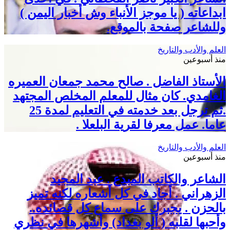
ابداعاته ( يا موجز الأنباء وش أخبار اليمن )
وللشاعر صفحة بالموقع.
العلم والأدب والتاريخ
منذ أسبوعين
الأستاذ الفاضل . صالح محمد جمعان العميره
الغامدي. كان مثال للمعلم المخلص المجتهد
.ثم ترجل بعد خدمته في التعليم لمدة 25
عاما. عمل معرفا لقرية البلعلا .
العلم والأدب والتاريخ
منذ أسبوعين
الشاعر والكاتب المبدع . عبد المجيد
الزهراني . أجاد في كل أشعاره لكنه تميز
بالحزن . يجبرك على سماع كل قصائده..
وأحبها لقلبه ( ألو بغداد) وأشهرها في نظري