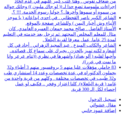
من ضعاف نفوس . وهنا عتب كبير عليهم في عدم اتخاذ
إجراءات ملموسة تضع حدا لـ (( لو جاك مليون )) وجاتك حواله
من سموه أو سموها وآخرها..؟ حولنا رسوم الخدمة. !!! ؟.
الشاعر الكبير ناصر القحطاني . في احدى ابداعاته ( يا موجز
الأنباء وش أخبار اليمن ) وللشاعر صفحة بالموقع.
الأستاذ الفاضل . صالح محمد جمعان العميره الغامدي. كان
مثال للمعلم المخلص المجتهد .ثم ترجل بعد خدمته في التعليم
لمدة 25 عاما. عمل معرفا لقرية البلعلا .
الشاعر والكاتب المبدع . عبد المجيد الزهراني . أجاد في كل
أشعاره لكنه تميز بالحزن . يجبرك على سماع كل قصائده..
وأحبها لقلبه ( ألو بغداد) وأشهرها في نظري ((تنام عرعر وانا
ما نمت في عرر)).
83 حاملي مؤهلات عليا منهم 5 بروفسيور منهم 3 أطباء و32
يحملون الدكتوراه في عدة تخصصات وعدد 14 استشاري طب
و32 طبيب في تخصصات مختلفة . وكلهم من قرية واحدة من
غامد ( قرية البلعلاء). كلنا اعتزاز وفخر .. فكيف لو عمل
إحصاء لكل الـ 300 قرية.
تسجيل الدخول
مقال عشوائي
إضافة عمود جانبي