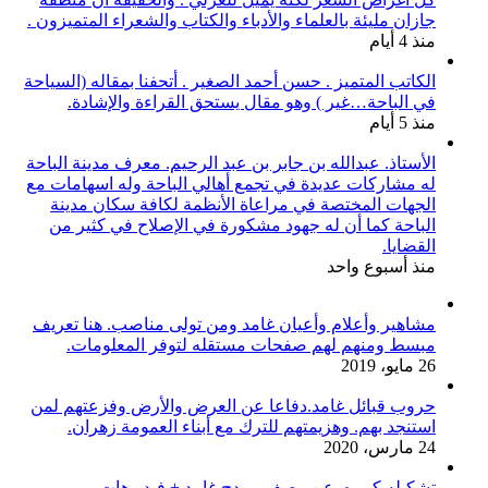
جازان مليئة بالعلماء والأدباء والكتاب والشعراء المتميزون .
منذ 4 أيام
الكاتب المتميز . حسن أحمد الصغير . أتحفنا بمقاله (السياحة
في الباحة…غير ) وهو مقال يستحق القراءة والإشادة.
منذ 5 أيام
الأستاذ. عبدالله بن جابر بن عبد الرحيم. معرف مدينة الباحة
له مشاركات عديدة في تجمع أهالي الباحة وله اسهامات مع
الجهات المختصة في مراعاة الأنظمة لكافة سكان مدينة
الباحة كما أن له جهود مشكورة في الإصلاح في كثير من
القضايا.
منذ أسبوع واحد
مشاهير وأعلام وأعيان غامد ومن تولى مناصب. هنا تعريف
مبسط ومنهم لهم صفحات مستقله لتوفر المعلومات.
26 مايو، 2019
حروب قبائل غامد.دفاعا عن العرض والأرض وفزعتهم لمن
استنجد بهم. وهزيمتهم للترك مع أبناء العمومة زهران.
24 مارس، 2020
تشكيله كبيره..عن وصف ومدح غامد + فيديوهات