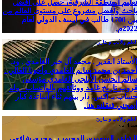
تعليم المنطقة الشرقية، حصل على أفضل
باحث وأفضل مشروع على مستوى العالم من
بين 1700 طالب في آيسف الدولي لعام
2022م.
العلم والأدب والتاريخ
منذ 4 أيام
الأستاذ القدير . محمد آل خير الغامدي , ود.
أحمد بن محمد سالم الغامدي وأخونا الغالي .
سالم الحسن الأبلجي الغامدي مؤسس
قروب تاريخ غامد ووثائقهم بالواتساب . وله
حساب بـ اكس. دار بينهم ثناء أساتذة كبار
أبهجني فنقلته هنا.
العلم والأدب والتاريخ
منذ 4 أيام
الشاعر السعودي المحبوب . مجدي شافعي .