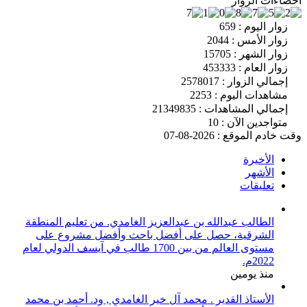
احصاءات الزوار
زوار اليوم : 659
زوار الأمس : 2044
زوار الشهر : 15705
زوار العام : 453333
إجمالي الزوار : 2578017
مشاهدات اليوم : 2253
إجمالي المشاهدات : 21349835
متواجدين الآن : 10
وقت خادم الموقع : 2026-08-07
الأخيرة
الأشهر
تعليقات
الطالب عبدالله بن عبدالعزيز الغامدي. من تعليم المنطقة
الشرقية، حصل على أفضل باحث وأفضل مشروع على
مستوى العالم من بين 1700 طالب في آيسف الدولي لعام
2022م.
منذ يومين
الأستاذ القدير . محمد آل خير الغامدي , ود. أحمد بن محمد