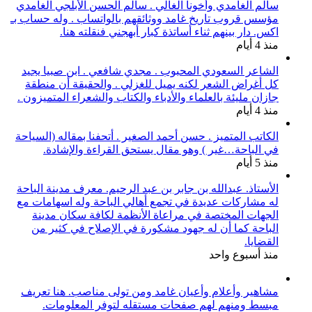
سالم الغامدي وأخونا الغالي . سالم الحسن الأبلجي الغامدي
مؤسس قروب تاريخ غامد ووثائقهم بالواتساب . وله حساب بـ
اكس. دار بينهم ثناء أساتذة كبار أبهجني فنقلته هنا.
منذ 4 أيام
الشاعر السعودي المحبوب . مجدي شافعي . ابن صبيا يجيد
كل أغراض الشعر لكنه يميل للغزلي . والحقيقة أن منطقة
جازان مليئة بالعلماء والأدباء والكتاب والشعراء المتميزون .
منذ 4 أيام
الكاتب المتميز . حسن أحمد الصغير . أتحفنا بمقاله (السياحة
في الباحة…غير ) وهو مقال يستحق القراءة والإشادة.
منذ 5 أيام
الأستاذ. عبدالله بن جابر بن عبد الرحيم. معرف مدينة الباحة
له مشاركات عديدة في تجمع أهالي الباحة وله اسهامات مع
الجهات المختصة في مراعاة الأنظمة لكافة سكان مدينة
الباحة كما أن له جهود مشكورة في الإصلاح في كثير من
القضايا.
منذ أسبوع واحد
مشاهير وأعلام وأعيان غامد ومن تولى مناصب. هنا تعريف
مبسط ومنهم لهم صفحات مستقله لتوفر المعلومات.