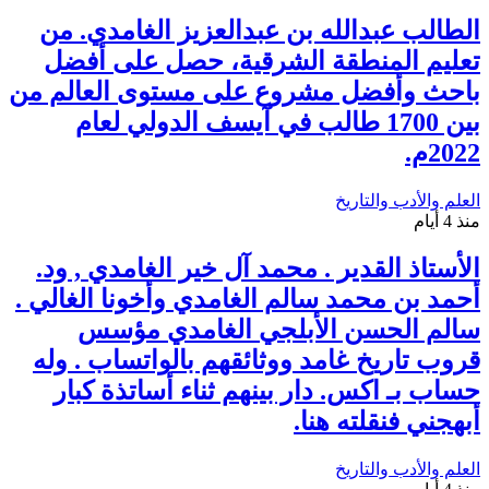
الطالب عبدالله بن عبدالعزيز الغامدي. من
تعليم المنطقة الشرقية، حصل على أفضل
باحث وأفضل مشروع على مستوى العالم من
بين 1700 طالب في آيسف الدولي لعام
2022م.
العلم والأدب والتاريخ
منذ 4 أيام
الأستاذ القدير . محمد آل خير الغامدي , ود.
أحمد بن محمد سالم الغامدي وأخونا الغالي .
سالم الحسن الأبلجي الغامدي مؤسس
قروب تاريخ غامد ووثائقهم بالواتساب . وله
حساب بـ اكس. دار بينهم ثناء أساتذة كبار
أبهجني فنقلته هنا.
العلم والأدب والتاريخ