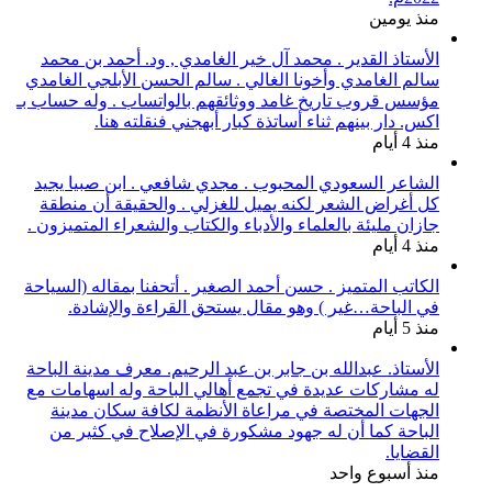
منذ يومين
الأستاذ القدير . محمد آل خير الغامدي , ود. أحمد بن محمد
سالم الغامدي وأخونا الغالي . سالم الحسن الأبلجي الغامدي
مؤسس قروب تاريخ غامد ووثائقهم بالواتساب . وله حساب بـ
اكس. دار بينهم ثناء أساتذة كبار أبهجني فنقلته هنا.
منذ 4 أيام
الشاعر السعودي المحبوب . مجدي شافعي . ابن صبيا يجيد
كل أغراض الشعر لكنه يميل للغزلي . والحقيقة أن منطقة
جازان مليئة بالعلماء والأدباء والكتاب والشعراء المتميزون .
منذ 4 أيام
الكاتب المتميز . حسن أحمد الصغير . أتحفنا بمقاله (السياحة
في الباحة…غير ) وهو مقال يستحق القراءة والإشادة.
منذ 5 أيام
الأستاذ. عبدالله بن جابر بن عبد الرحيم. معرف مدينة الباحة
له مشاركات عديدة في تجمع أهالي الباحة وله اسهامات مع
الجهات المختصة في مراعاة الأنظمة لكافة سكان مدينة
الباحة كما أن له جهود مشكورة في الإصلاح في كثير من
القضايا.
منذ أسبوع واحد