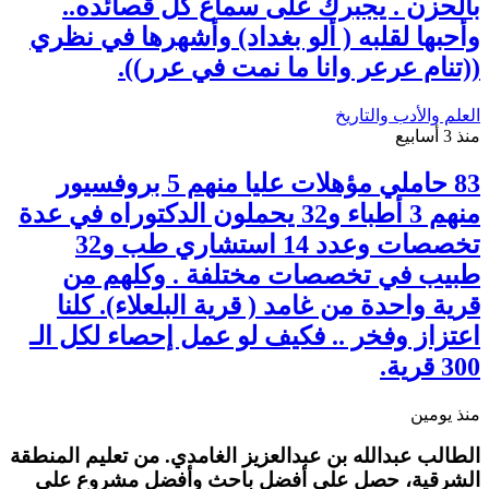
بالحزن . يجبرك على سماع كل قصائده..
وأحبها لقلبه ( ألو بغداد) وأشهرها في نظري
((تنام عرعر وانا ما نمت في عرر)).
العلم والأدب والتاريخ
منذ 3 أسابيع
83 حاملي مؤهلات عليا منهم 5 بروفسيور
منهم 3 أطباء و32 يحملون الدكتوراه في عدة
تخصصات وعدد 14 استشاري طب و32
طبيب في تخصصات مختلفة . وكلهم من
قرية واحدة من غامد ( قرية البلعلاء). كلنا
اعتزاز وفخر .. فكيف لو عمل إحصاء لكل الـ
300 قرية.
منذ يومين
الطالب عبدالله بن عبدالعزيز الغامدي. من تعليم المنطقة
الشرقية، حصل على أفضل باحث وأفضل مشروع على