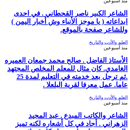
منذ أسبوعين
الشاعر الكبير ناصر القحطاني . في احدى
ابداعاته ( يا موجز الأنباء وش أخبار اليمن )
وللشاعر صفحة بالموقع.
العلم والأدب والتاريخ
منذ أسبوعين
الأستاذ الفاضل . صالح محمد جمعان العميره
الغامدي. كان مثال للمعلم المخلص المجتهد
.ثم ترجل بعد خدمته في التعليم لمدة 25
عاما. عمل معرفا لقرية البلعلا .
العلم والأدب والتاريخ
منذ أسبوعين
الشاعر والكاتب المبدع . عبد المجيد
الزهراني . أجاد في كل أشعاره لكنه تميز