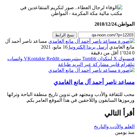
المواطن.2018/12/24
نسخ الرابط
مساعد ناصر أحمد آل
مانع الغامدي
أرسل بريدا إلكترونيا
16 مايو، 2021
0
1٬024
أقل من دقيقة
فيسبوك
‫X
لينكدإن
بينتيريست
واتساب
تيلقرام
ڤايبر
مشاركة عبر البريد
طباعة
مساعد ناصر أحمد آل مانع الغامدي
محب للثقافة والأدب ومجتهد في تدوين تاريخ منطقة الباحة وتراثها
ورموزها السابقون واللاحقين في هذا الموقع العامر بكم.
أقرأ التالي
العلم والأدب والتاريخ
منذ يومين