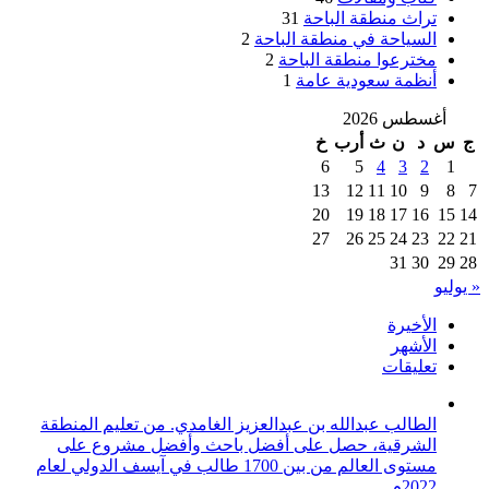
تراث منطقة الباحة
31
السياحة في منطقة الباحة
2
مخترعوا منطقة الباحة
2
أنظمة سعودية عامة
1
أغسطس 2026
ج
س
د
ن
ث
أرب
خ
6
5
4
3
2
1
13
12
11
10
9
8
7
20
19
18
17
16
15
14
27
26
25
24
23
22
21
31
30
29
28
« يوليو
الأخيرة
الأشهر
تعليقات
الطالب عبدالله بن عبدالعزيز الغامدي. من تعليم المنطقة
الشرقية، حصل على أفضل باحث وأفضل مشروع على
مستوى العالم من بين 1700 طالب في آيسف الدولي لعام
2022م.