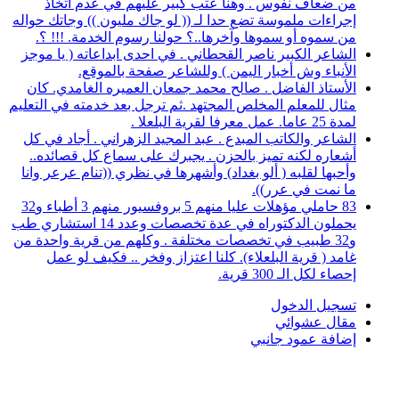
من ضعاف نفوس . وهنا عتب كبير عليهم في عدم اتخاذ
إجراءات ملموسة تضع حدا لـ (( لو جاك مليون )) وجاتك حواله
من سموه أو سموها وآخرها..؟ حولنا رسوم الخدمة. !!! ؟.
الشاعر الكبير ناصر القحطاني . في احدى ابداعاته ( يا موجز
الأنباء وش أخبار اليمن ) وللشاعر صفحة بالموقع.
الأستاذ الفاضل . صالح محمد جمعان العميره الغامدي. كان
مثال للمعلم المخلص المجتهد .ثم ترجل بعد خدمته في التعليم
لمدة 25 عاما. عمل معرفا لقرية البلعلا .
الشاعر والكاتب المبدع . عبد المجيد الزهراني . أجاد في كل
أشعاره لكنه تميز بالحزن . يجبرك على سماع كل قصائده..
وأحبها لقلبه ( ألو بغداد) وأشهرها في نظري ((تنام عرعر وانا
ما نمت في عرر)).
83 حاملي مؤهلات عليا منهم 5 بروفسيور منهم 3 أطباء و32
يحملون الدكتوراه في عدة تخصصات وعدد 14 استشاري طب
و32 طبيب في تخصصات مختلفة . وكلهم من قرية واحدة من
غامد ( قرية البلعلاء). كلنا اعتزاز وفخر .. فكيف لو عمل
إحصاء لكل الـ 300 قرية.
تسجيل الدخول
مقال عشوائي
إضافة عمود جانبي