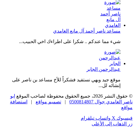
مساعد ناصر أحمد آل مانع الغامدي
شيء مما عندكم .. شكرا على اطراءك اخي الحبيب...
عبدالرحمن الجابر
موقع جيد وبهي نستفيد فشكراً للأخ مساعد بن ناصر على
إنشائه لل...
© حقوق النشر 2026، جميع الحقوق محفوظة لصاحب الموقع
ابو
ناصر الغامدي جوال 0500814807
|
تصميم مواقع
|
استضافة
مواقع
فيسبوك
‫X
واتساب
تيلقرام
زر الذهاب إلى الأعلى