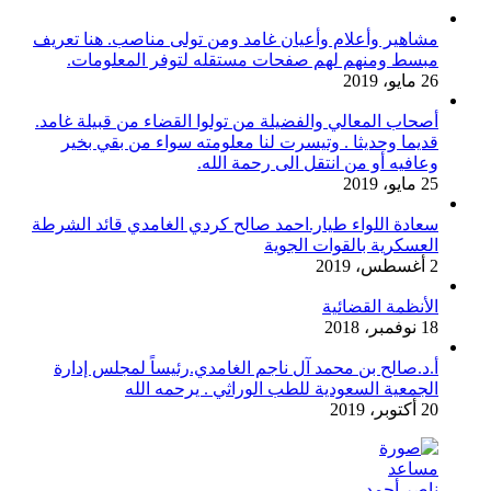
مشاهير وأعلام وأعيان غامد ومن تولى مناصب. هنا تعريف
مبسط ومنهم لهم صفحات مستقله لتوفر المعلومات.
26 مايو، 2019
أصحاب المعالي والفضيلة من تولوا القضاء من قبيلة غامد.
قديما وحديثا . وتيسرت لنا معلومته سواء من بقي بخير
وعافيه أو من انتقل الى رحمة الله.
25 مايو، 2019
سعادة اللواء طيار.احمد صالح كردي الغامدي قائد الشرطة
العسكرية بالقوات الجوية
2 أغسطس، 2019
الأنظمة القضائية
18 نوفمبر، 2018
أ.د.صالح بن محمد آل ناجم الغامدي.رئيساً لمجلس إدارة
الجمعية السعودية للطب الوراثي . يرحمه الله
20 أكتوبر، 2019