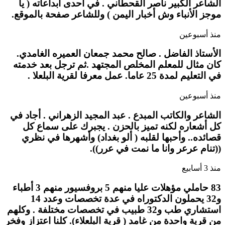
الشاعر الكبير ناصر القحطاني . في احدى ابداعاته ( يا
موجز الأنباء وش أخبار اليمن ) وللشاعر صفحة بالموقع.
منذ أسبوعين
الأستاذ الفاضل . صالح محمد جمعان العميره الغامدي.
كان مثال للمعلم المخلص المجتهد .ثم ترجل بعد خدمته
في التعليم لمدة 25 عاما. عمل معرفا لقرية البلعلا .
منذ أسبوعين
الشاعر والكاتب المبدع . عبد المجيد الزهراني . أجاد في
كل أشعاره لكنه تميز بالحزن . يجبرك على سماع كل
قصائده.. وأحبها لقلبه ( ألو بغداد) وأشهرها في نظري
((تنام عرعر وانا ما نمت في عرر)).
منذ 3 أسابيع
83 حاملي مؤهلات عليا منهم 5 بروفسيور منهم 3 أطباء
و32 يحملون الدكتوراه في عدة تخصصات وعدد 14
استشاري طب و32 طبيب في تخصصات مختلفة . وكلهم
من قرية واحدة من غامد ( قرية البلعلاء). كلنا اعتزاز وفخر