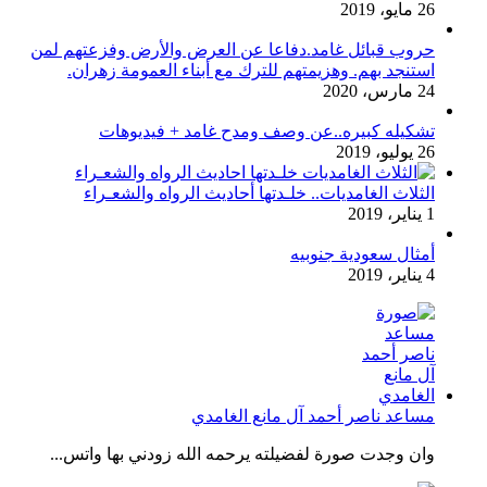
26 مايو، 2019
حروب قبائل غامد.دفاعا عن العرض والأرض وفزعتهم لمن
استنجد بهم. وهزيمتهم للترك مع أبناء العمومة زهران.
24 مارس، 2020
تشكيله كبيره..عن وصف ومدح غامد + فيديوهات
26 يوليو، 2019
الثلاث الغامديات.. خلـدتها أحاديث الرواه والشعـراء
1 يناير، 2019
أمثال سعودية جنوبيه
4 يناير، 2019
مساعد ناصر أحمد آل مانع الغامدي
وان وجدت صورة لفضيلته يرحمه الله زودني بها واتس...