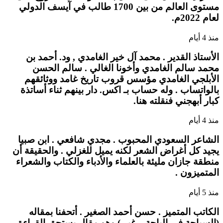
مستوى العالم من بين 1700 طالب في آيسف الدولي
لعام 2022م.
منذ 4 أيام
الأستاذ القدير . محمد آل خير الغامدي , ود. أحمد بن
محمد سالم الغامدي وأخونا الغالي . سالم الحسن
الأبلجي الغامدي مؤسس قروب تاريخ غامد ووثائقهم
بالواتساب . وله حساب بـ اكس. دار بينهم ثناء أساتذة
كبار أبهجني فنقلته هنا.
منذ 4 أيام
الشاعر السعودي المحبوب . مجدي شافعي . ابن صبيا
يجيد كل أغراض الشعر لكنه يميل للغزلي . والحقيقة أن
منطقة جازان مليئة بالعلماء والأدباء والكتاب والشعراء
المتميزون .
منذ 5 أيام
الكاتب المتميز . حسن أحمد الصغير . أتحفنا بمقاله
(السياحة في الباحة…غير ) وهو مقال يستحق القراءة