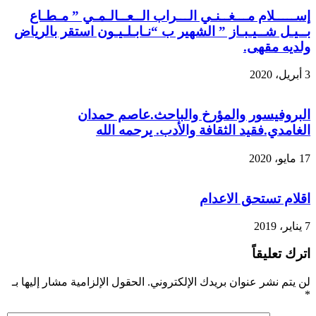
إســـــلام مـــغــنـي الـــراب الــعــالـمـي ” مـطـاع
بــيـل شــيـبـاز ” الشهير ب “نـابـلـيـون استقر بالرياض
ولديه مقهى.
3 أبريل، 2020
البروفيسور والمؤرخ والباحث.عاصم حمدان
الغامدي.فقيد الثقافة والأدب. يرحمه الله
17 مايو، 2020
اقلام تستحق الاعدام
7 يناير، 2019
اترك تعليقاً
لن يتم نشر عنوان بريدك الإلكتروني.
الحقول الإلزامية مشار إليها بـ
*