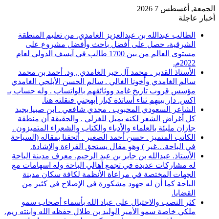
الجمعة, أغسطس 7 2026
أخبار عاجلة
الطالب عبدالله بن عبدالعزيز الغامدي. من تعليم المنطقة
الشرقية، حصل على أفضل باحث وأفضل مشروع على
مستوى العالم من بين 1700 طالب في آيسف الدولي لعام
2022م.
الأستاذ القدير . محمد آل خير الغامدي , ود. أحمد بن محمد
سالم الغامدي وأخونا الغالي . سالم الحسن الأبلجي الغامدي
مؤسس قروب تاريخ غامد ووثائقهم بالواتساب . وله حساب بـ
اكس. دار بينهم ثناء أساتذة كبار أبهجني فنقلته هنا.
الشاعر السعودي المحبوب . مجدي شافعي . ابن صبيا يجيد
كل أغراض الشعر لكنه يميل للغزلي . والحقيقة أن منطقة
جازان مليئة بالعلماء والأدباء والكتاب والشعراء المتميزون .
الكاتب المتميز . حسن أحمد الصغير . أتحفنا بمقاله (السياحة
في الباحة…غير ) وهو مقال يستحق القراءة والإشادة.
الأستاذ. عبدالله بن جابر بن عبد الرحيم. معرف مدينة الباحة
له مشاركات عديدة في تجمع أهالي الباحة وله اسهامات مع
الجهات المختصة في مراعاة الأنظمة لكافة سكان مدينة
الباحة كما أن له جهود مشكورة في الإصلاح في كثير من
القضايا.
كثر النصب والاحتيال على عباد الله بأسماء أصحاب سمو
ملكي خاصة سمو الأمير الوليد بن طلال حفظه الله وابنته ريم.