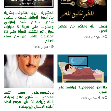
الدكتورة . روجا اغناتوفا.. بلغارية
من أصول ألمانية. خدعت 3 ملايين
شخص بينهم شيخ إماراتي
(جعلنا الله واياكم من مفاتيح
واستولت على قرابة 5 مليارات
الخير)
دولار. ثم اختفت. المرأة رقم (1)
المطلوبة عالميا من بين نساء
22 نوفمبر، 2018
العالم.
4 فبراير، 2026
خلااااص قووووم..!! إبراهيم علي
نسيب
بروفيسور.علي سعد ثفيد
الغامدي. استشاري علاج وجراحة
20 أغسطس، 2019
اللثة وزراعة الأسنان. مجمع اتحاد
أطباء الأسنان (يونيدنت)