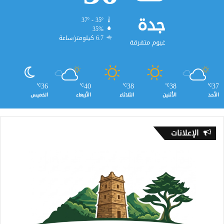
جدة
37º - 35º
35%
6.7 كيلومتر/ساعة
غيوم متفرقة
36
40
38
38
37
℃
℃
℃
℃
℃
الأحد
الأثنين
الثلاثاء
الأربعاء
الخميس
الإعلانات