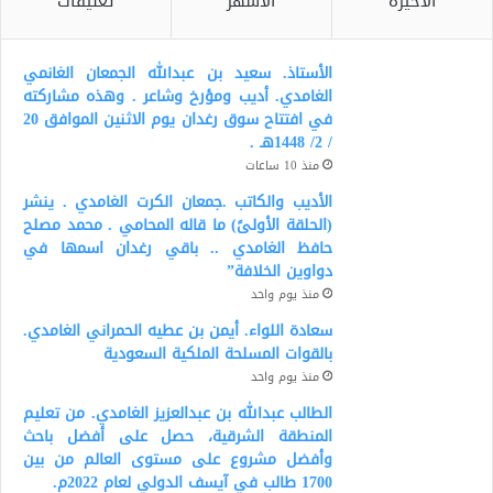
الأخيرة
الأشهر
تعليقات
الأستاذ. سعيد بن عبدالله الجمعان الغانمي
الغامدي. أديب ومؤرخ وشاعر . وهذه مشاركته
في افتتاح سوق رغدان يوم الاثنين الموافق 20
/ 2/ 1448هـ .
منذ 10 ساعات
الأديب والكاتب .جمعان الكرت الغامدي . ينشر
(الحلقة الأولىً) ما قاله المحامي . محمد مصلح
حافظ الغامدي .. باقي رغدان اسمها في
دواوين الخلافة”
منذ يوم واحد
سعادة اللواء. أيمن بن عطيه الحمراني الغامدي.
بالقوات المسلحة الملكية السعودية
منذ يوم واحد
الطالب عبدالله بن عبدالعزيز الغامدي. من تعليم
المنطقة الشرقية، حصل على أفضل باحث
وأفضل مشروع على مستوى العالم من بين
1700 طالب في آيسف الدولي لعام 2022م.