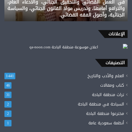
في العمل القضائي والتحقيق الجنائي، والادعاء العام،
أكثر
والترافع أمامها، وتدريس مواد القانون الجنائي، والسياسة
من
الجنائية، وأصول الفقه القضائي.
30
عاما،
في
العمل
الإعلانات
القضائي
والتحقيق
الجنائي،
والادعاء
التصنيفات
العام،
والترافع
العلم والأدب والتاريخ
1٬441
أمامها،
وتدريس
كتاب ومقالات
46
مواد
تراث منطقة الباحة
القانون
31
الجنائي،
السياحة في منطقة الباحة
2
والسياسة
مخترعوا منطقة الباحة
الجنائية،
2
وأصول
أنظمة سعودية عامة
1
الفقه