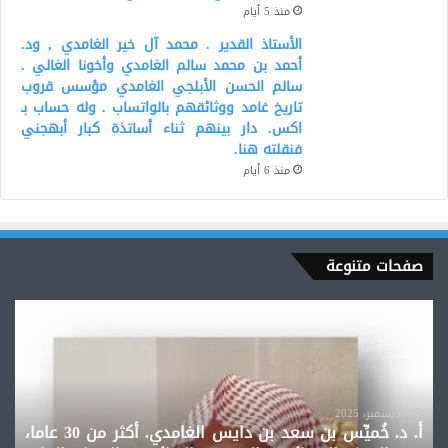
منذ 5 أيام
الأستاذ القدير . محمد آل خير الغامدي , ود.
أحمد بن محمد سالم الغامدي وأخونا الغالي .
سالم الحسن الأبلجي الغامدي مؤسس قروب
تاريخ غامد ووثائقهم بالواتساب . وله حساب بـ
اكس. دار بينهم ثناء أساتذة كبار أبهجني
فنقلته هنا.
منذ 6 أيام
صفحات متنوعة
أ.
د. خُميِّس
بن
سعد
بن
دايس
4 ديسمبر، 2025
أ. د. خُميِّس بن سعد بن دايس الغامدي. أكثر من 30 عاما،
الغامدي.