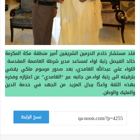
قلد مستشار خادم الحرمين الشريفين أمير منطقة مكة المكرمة
خالد الفيصل رتبة لواء لمساعد مدير شرطة العاصمة المقدسة
اللواء علي عبدالله الغامدي، بعد صدور مرسوم ملكي يقضي
بترقيته الى رتبة لواء.من جانبه عبر “الغامدي” عن اعتزازه وفخره
بهذه الثقة واعدًا ببذل المزيد من الجهد في خدمة الدين
والمليك والوطن.
نسخ الرابط
لينكدإن
بينتيريست
وات