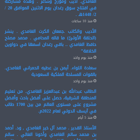
الغامدي. أديب ومؤرخ وشاعر . وهذه مشاركته
في افتتاح سوق رغدان يوم الاثنين الموافق 20 /
2/ 1448هـ .
منذ 10 ساعات
الأديب والكاتب .جمعان الكرت الغامدي . ينشر
(الحلقة الأولىً) ما قاله المحامي . محمد مصلح
حافظ الغامدي .. باقي رغدان اسمها في دواوين
الخلافة”
منذ يوم واحد
سعادة اللواء. أيمن بن عطيه الحمراني الغامدي.
بالقوات المسلحة الملكية السعودية
منذ يوم واحد
الطالب عبدالله بن عبدالعزيز الغامدي. من تعليم
المنطقة الشرقية، حصل على أفضل باحث وأفضل
مشروع على مستوى العالم من بين 1700 طالب
في آيسف الدولي لعام 2022م.
منذ 5 أيام
الأستاذ القدير . محمد آل خير الغامدي , ود. أحمد
بن محمد سالم الغامدي وأخونا الغالي . سالم