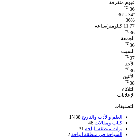
غيوم متفرقة
℃
36
36º - 34º
36%
11.77 كيلومتر/ساعة
℃
36
الجمعة
℃
36
السبت
℃
37
الأحد
℃
36
الأثنين
℃
38
الثلاثاء
الإعلانات
التصنيفات
العلم والأدب والتاريخ
1٬438
كتاب ومقالات
46
تراث منطقة الباحة
31
السياحة في منطقة الباحة
2