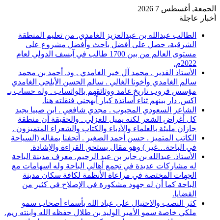
الجمعة, أغسطس 7 2026
أخبار عاجلة
الطالب عبدالله بن عبدالعزيز الغامدي. من تعليم المنطقة
الشرقية، حصل على أفضل باحث وأفضل مشروع على
مستوى العالم من بين 1700 طالب في آيسف الدولي لعام
2022م.
الأستاذ القدير . محمد آل خير الغامدي , ود. أحمد بن محمد
سالم الغامدي وأخونا الغالي . سالم الحسن الأبلجي الغامدي
مؤسس قروب تاريخ غامد ووثائقهم بالواتساب . وله حساب بـ
اكس. دار بينهم ثناء أساتذة كبار أبهجني فنقلته هنا.
الشاعر السعودي المحبوب . مجدي شافعي . ابن صبيا يجيد
كل أغراض الشعر لكنه يميل للغزلي . والحقيقة أن منطقة
جازان مليئة بالعلماء والأدباء والكتاب والشعراء المتميزون .
الكاتب المتميز . حسن أحمد الصغير . أتحفنا بمقاله (السياحة
في الباحة…غير ) وهو مقال يستحق القراءة والإشادة.
الأستاذ. عبدالله بن جابر بن عبد الرحيم. معرف مدينة الباحة
له مشاركات عديدة في تجمع أهالي الباحة وله اسهامات مع
الجهات المختصة في مراعاة الأنظمة لكافة سكان مدينة
الباحة كما أن له جهود مشكورة في الإصلاح في كثير من
القضايا.
كثر النصب والاحتيال على عباد الله بأسماء أصحاب سمو
ملكي خاصة سمو الأمير الوليد بن طلال حفظه الله وابنته ريم.