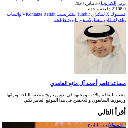
بريدا إلكترونيا
30 يناير، 2020
0
2٬108
دقيقة واحدة
فيسبوك
‫X
لينكدإن
بينتيريست
واتساب
تيلقرام
ڤايبر
مشاركة عبر البريد
طباعة
مساعد ناصر أحمد آل مانع الغامدي
محب للثقافة والأدب ومجتهد في تدوين تاريخ منطقة الباحة وتراثها
ورموزها السابقون واللاحقين في هذا الموقع العامر بكم.
أقرأ التالي
العلم والأدب والتاريخ