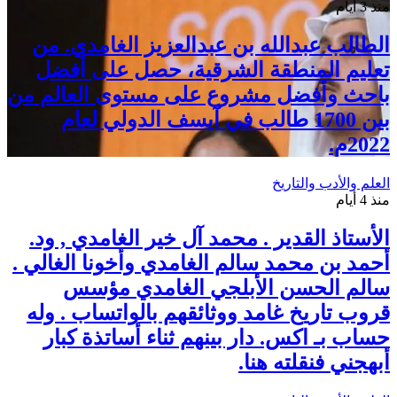
منذ 3 أيام
الطالب عبدالله بن عبدالعزيز الغامدي. من
تعليم المنطقة الشرقية، حصل على أفضل
باحث وأفضل مشروع على مستوى العالم من
بين 1700 طالب في آيسف الدولي لعام
2022م.
العلم والأدب والتاريخ
منذ 4 أيام
الأستاذ القدير . محمد آل خير الغامدي , ود.
أحمد بن محمد سالم الغامدي وأخونا الغالي .
سالم الحسن الأبلجي الغامدي مؤسس
قروب تاريخ غامد ووثائقهم بالواتساب . وله
حساب بـ اكس. دار بينهم ثناء أساتذة كبار
أبهجني فنقلته هنا.