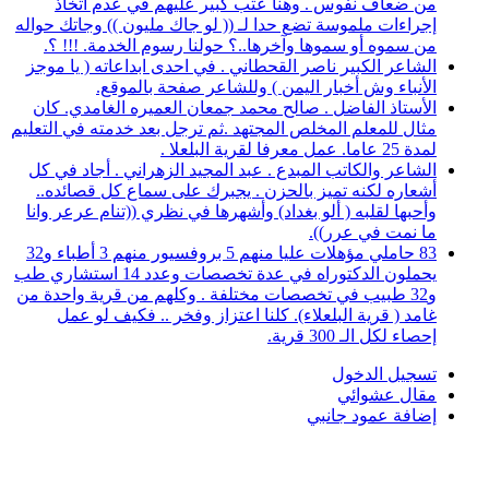
من ضعاف نفوس . وهنا عتب كبير عليهم في عدم اتخاذ
إجراءات ملموسة تضع حدا لـ (( لو جاك مليون )) وجاتك حواله
من سموه أو سموها وآخرها..؟ حولنا رسوم الخدمة. !!! ؟.
الشاعر الكبير ناصر القحطاني . في احدى ابداعاته ( يا موجز
الأنباء وش أخبار اليمن ) وللشاعر صفحة بالموقع.
الأستاذ الفاضل . صالح محمد جمعان العميره الغامدي. كان
مثال للمعلم المخلص المجتهد .ثم ترجل بعد خدمته في التعليم
لمدة 25 عاما. عمل معرفا لقرية البلعلا .
الشاعر والكاتب المبدع . عبد المجيد الزهراني . أجاد في كل
أشعاره لكنه تميز بالحزن . يجبرك على سماع كل قصائده..
وأحبها لقلبه ( ألو بغداد) وأشهرها في نظري ((تنام عرعر وانا
ما نمت في عرر)).
83 حاملي مؤهلات عليا منهم 5 بروفسيور منهم 3 أطباء و32
يحملون الدكتوراه في عدة تخصصات وعدد 14 استشاري طب
و32 طبيب في تخصصات مختلفة . وكلهم من قرية واحدة من
غامد ( قرية البلعلاء). كلنا اعتزاز وفخر .. فكيف لو عمل
إحصاء لكل الـ 300 قرية.
تسجيل الدخول
مقال عشوائي
إضافة عمود جانبي