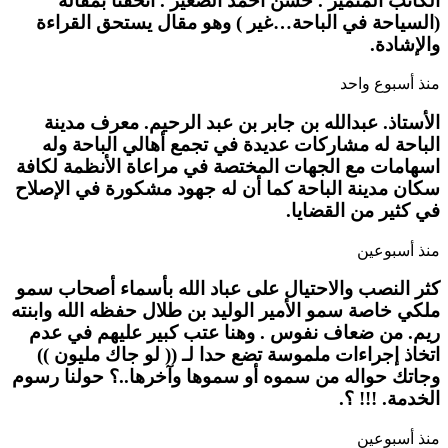
الكاتب المتميز . حسن أحمد الصغير . أتحفنا بمقاله
(السياحة في الباحة…غير ) وهو مقال يستحق القراءة
والإشادة.
منذ أسبوع واحد
الأستاذ. عبدالله بن جابر بن عبد الرحيم. معرف مدينة
الباحة له مشاركات عديدة في تجمع أهالي الباحة وله
اسهامات مع الجهات المختصة في مراعاة الأنظمة لكافة
سكان مدينة الباحة كما أن له جهود مشكورة في الإصلاح
في كثير من القضايا.
منذ أسبوعين
كثر النصب والاحتيال على عباد الله بأسماء أصحاب سمو
ملكي خاصة سمو الأمير الوليد بن طلال حفظه الله وابنته
ريم. من ضعاف نفوس . وهنا عتب كبير عليهم في عدم
اتخاذ إجراءات ملموسة تضع حدا لـ (( لو جاك مليون ))
وجاتك حواله من سموه أو سموها وآخرها..؟ حولنا رسوم
الخدمة. !!! ؟.
منذ أسبوعين