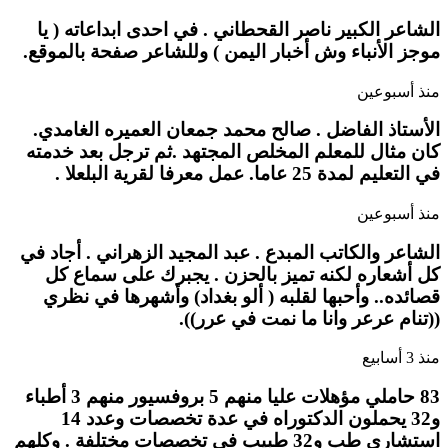
الشاعر الكبير ناصر القحطاني . في احدى ابداعاته ( يا
موجز الأنباء وش أخبار اليمن ) وللشاعر صفحة بالموقع.
منذ أسبوعين
الأستاذ الفاضل . صالح محمد جمعان العميره الغامدي.
كان مثال للمعلم المخلص المجتهد .ثم ترجل بعد خدمته
في التعليم لمدة 25 عاما. عمل معرفا لقرية البلعلا .
منذ أسبوعين
الشاعر والكاتب المبدع . عبد المجيد الزهراني . أجاد في
كل أشعاره لكنه تميز بالحزن . يجبرك على سماع كل
قصائده.. وأحبها لقلبه ( ألو بغداد) وأشهرها في نظري
((تنام عرعر وانا ما نمت في عرر)).
منذ 3 أسابيع
83 حاملي مؤهلات عليا منهم 5 بروفسيور منهم 3 أطباء
و32 يحملون الدكتوراه في عدة تخصصات وعدد 14
استشاري طب و32 طبيب في تخصصات مختلفة . وكلهم