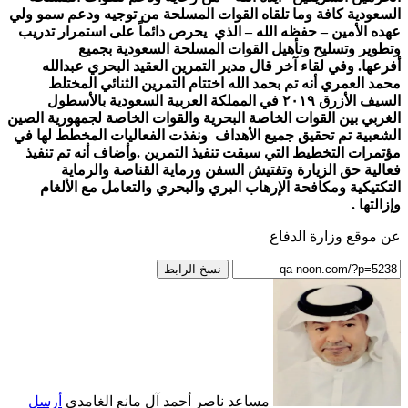
السعودية كافة وما تلقاه القوات المسلحة من توجيه ودعم سمو ولي
عهده الأمين – حفظه الله – الذي يحرص دائماً على استمرار تدريب
وتطوير وتسليح وتأهيل القوات المسلحة السعودية بجميع
أفرعها. وفي لقاء آخر قال مدير التمرين العقيد البحري عبدالله
محمد العمري أنه تم بحمد الله اختتام التمرين الثنائي المختلط
السيف الأزرق ٢٠١٩ في المملكة العربية السعودية بالأسطول
الغربي بين القوات الخاصة البحرية والقوات الخاصة لجمهورية الصين
الشعبية تم تحقيق جميع الأهداف ونفذت الفعاليات المخطط لها في
مؤتمرات التخطيط التي سبقت تنفيذ التمرين .وأضاف أنه تم تنفيذ
فعالية حق الزيارة وتفتيش السفن ورماية القناصة والرماية
التكتيكية ومكافحة الإرهاب البري والبحري والتعامل مع الألغام
وإزالتها .
عن موقع وزارة الدفاع
نسخ الرابط
مساعد ناصر أحمد آل مانع الغامدي
أرسل