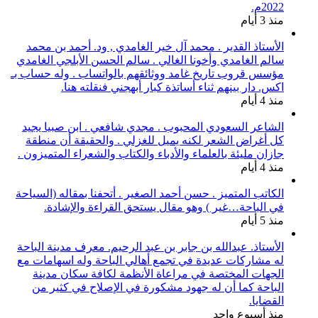
2022م.
منذ 3 أيام
الأستاذ القدير . محمد آل خير الغامدي , ود. أحمد بن محمد
سالم الغامدي وأخونا الغالي . سالم الحسن الأبلجي الغامدي
مؤسس قروب تاريخ غامد ووثائقهم بالواتساب . وله حساب بـ
اكس. دار بينهم ثناء أساتذة كبار أبهجني فنقلته هنا.
منذ 4 أيام
الشاعر السعودي المحبوب . مجدي شافعي . ابن صبيا يجيد
كل أغراض الشعر لكنه يميل للغزلي . والحقيقة أن منطقة
جازان مليئة بالعلماء والأدباء والكتاب والشعراء المتميزون .
منذ 4 أيام
الكاتب المتميز . حسن أحمد الصغير . أتحفنا بمقاله (السياحة
في الباحة…غير ) وهو مقال يستحق القراءة والإشادة.
منذ 5 أيام
الأستاذ. عبدالله بن جابر بن عبد الرحيم. معرف مدينة الباحة
له مشاركات عديدة في تجمع أهالي الباحة وله اسهامات مع
الجهات المختصة في مراعاة الأنظمة لكافة سكان مدينة
الباحة كما أن له جهود مشكورة في الإصلاح في كثير من
القضايا.
منذ أسبوع واحد