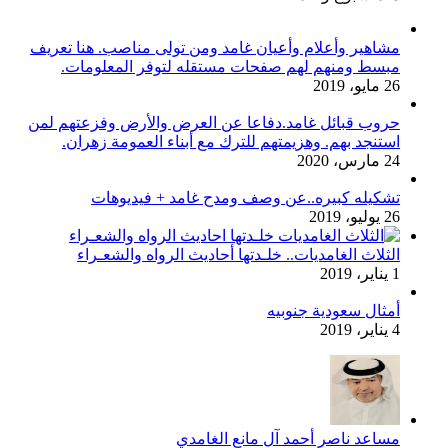
مشاهير وأعلام وأعيان غامد ومن تولى مناصب. هنا تعريف
مبسط ومنهم لهم صفحات مستقله لتوفر المعلومات.
26 مايو، 2019
حروب قبائل غامد.دفاعا عن العرض والأرض وفزعتهم لمن
استنجد بهم. وهزيمتهم للترك مع أبناء العمومة زهران.
24 مارس، 2020
تشكيله كبيره..عن وصف ومدح غامد + فيديوهات
26 يوليو، 2019
الثلاث الغامديات.. خلـدتها أحاديث الرواه والشعـراء
1 يناير، 2019
أمثال سعودية جنوبيه
4 يناير، 2019
مساعد ناصر أحمد آل مانع الغامدي