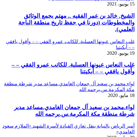
15 يونيو، 2021
الشيخ. خالد بن عمر الفقيه .. مهتم بجمع الوثائق
والمخطوطات (دورنا في حفظ تاريخ منطقة الباحة
العلمي).
غلب النعاس عيونها العسلية. للكاتب عمرو الفقي – – وأقول يافقي
– – أبكيتنا
19 يونيو، 2020
غلب النعاس عيونها العسلية. للكاتب عمرو الفقي – –
وأقول يافقي – – أبكيتنا
لواء.محمد بن سعيد آل جمعان الغامدي.مساعد مدير شرطة منطقة
مكة المكرمة.س.يرحمه الله
18 مايو، 2020
لواء.محمد بن سعيد آل جمعان الغامدي.مساعد مدير
شرطة منطقة مكة المكرمة.س.يرحمه الله
أمير الرياض بالنيابة ينقل تعازي القيادة لأسرة الشهيد «الملازم سعود
الغامدي»