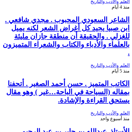
العلم والأدب والتاريخ
منذ 4 أيام
الشاعر السعودي المحبوب . مجدي شافعي .
ابن صبيا يجيد كل أغراض الشعر لكنه يميل
للغزلي . والحقيقة أن منطقة جازان مليئة
بالعلماء والأدباء والكتاب والشعراء المتميزون
.
العلم والأدب والتاريخ
منذ 5 أيام
الكاتب المتميز . حسن أحمد الصغير . أتحفنا
بمقاله (السياحة في الباحة…غير ) وهو مقال
يستحق القراءة والإشادة.
العلم والأدب والتاريخ
منذ أسبوع واحد
الأستاذ. عبدالله بن جابر بن عبد الرحيم.