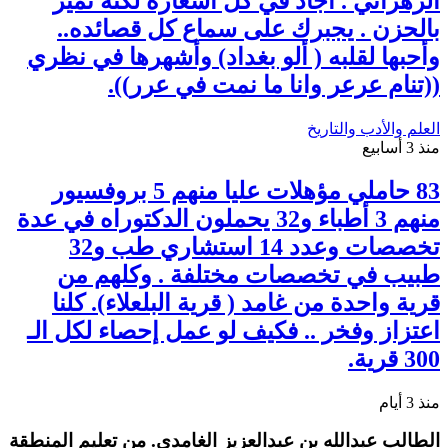
الزهراني . أجاد في كل أشعاره لكنه تميز
بالحزن . يجبرك على سماع كل قصائده..
وأحبها لقلبه ( ألو بغداد) وأشهرها في نظري
((تنام عرعر وانا ما نمت في عرر)).
العلم والأدب والتاريخ
منذ 3 أسابيع
83 حاملي مؤهلات عليا منهم 5 بروفسيور
منهم 3 أطباء و32 يحملون الدكتوراه في عدة
تخصصات وعدد 14 استشاري طب و32
طبيب في تخصصات مختلفة . وكلهم من
قرية واحدة من غامد ( قرية البلعلاء). كلنا
اعتزاز وفخر .. فكيف لو عمل إحصاء لكل الـ
300 قرية.
منذ 3 أيام
الطالب عبدالله بن عبدالعزيز الغامدي. من تعليم المنطقة