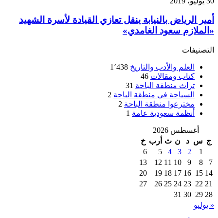
30 يوليو، 2019
أمير الرياض بالنيابة ينقل تعازي القيادة لأسرة الشهيد
«الملازم سعود الغامدي»
التصنيفات
العلم والأدب والتاريخ
1٬438
كتاب ومقالات
46
تراث منطقة الباحة
31
السياحة في منطقة الباحة
2
مخترعوا منطقة الباحة
2
أنظمة سعودية عامة
1
أغسطس 2026
ج
س
د
ن
ث
أرب
خ
6
5
4
3
2
1
13
12
11
10
9
8
7
20
19
18
17
16
15
14
27
26
25
24
23
22
21
31
30
29
28
« يوليو