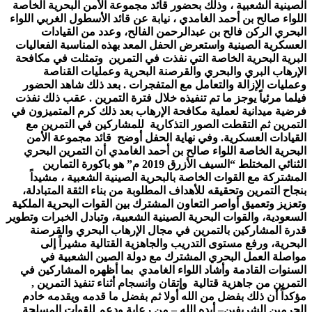
الصينية الشعبية ، وذلك بحضور قائد مجموعة الأمن البحرية الخاصة
اللواء صالح بن أحمد الغامدي ، نيابة عن قائد الأسطول الغربي اللواء
البحري الركن فالح بن عبدالرحمن الفالح، وعدد من القيادات
العسكرية الصينية واستعرض الحفل المعد بهذه المناسبة الفعاليات
البرية البحرية الخاصة التي نفذت في التمرين وتمثلت في مكافحة
الإرهاب البري والبحري والقرصنة البحرية وعمليات القناصة
وعمليات الإزالة والتعامل مع المتفجرات . بعد ذلك شاهد الحضور
فيلما مرئياً يوجز ما تم تنفيذه خلال فترة التمرين . عقب ذلك نفذت
فرضية ميدانية لعملية مكافحة الإرهاب بعد ذلك كرم المتميزون في
التمرين ثم التقطت الصور التذكارية للمشاركين في التمرين مع
القيادات العسكرية. وفي نهاية الحفل أوضح قائد مجموعة الأمن
البحرية الخاصة اللواء صالح بن أحمد الغامدي أن التمرين البحري
الثنائي المختلط “السيف الأزرق 2019 م” هو باكورة التمارين
المشتركة مع القوات الخاصة بالبحرية الصينية الشعبية ، مشيداً
بنجاح التمرين وتحقيقه للأهداف المطلوبة من بناء الثقة المتبادلة،
وتعزيز وتعميق أواصر التعاون المشترك بين القوات البحرية الملكية
السعودية، والقوات البحرية الصينية الشعبية، وتبادل الخبرات وتطوير
قدرة المشاركين بالتمرين في مجال الإرهاب البحري والقرصنة
البحرية، ورفع مستوى التدريب والجاهزية القتالية مشيراً إلى
مواصلة العمل البحري المشترك مع دولة الصين الشعبية في
السنوات القادمة وأشاد اللواء الغامدي بما أظهره المشاركين في
التمرين من جاهزية قتالية وإتقان وانسجام أثناء تنفيذ التمرين ,
مؤكداً أن ذلك بفضل من الله أولا ثم بفضل ما قدمه ويقدمه خادم
الحرمين الشريفين– أيده الله – من رعاية ودعم للقوات المسلحة