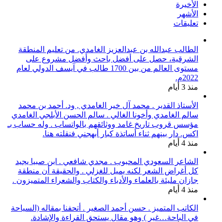
الأخيرة
الأشهر
تعليقات
الطالب عبدالله بن عبدالعزيز الغامدي. من تعليم المنطقة
الشرقية، حصل على أفضل باحث وأفضل مشروع على
مستوى العالم من بين 1700 طالب في آيسف الدولي لعام
2022م.
منذ 3 أيام
الأستاذ القدير . محمد آل خير الغامدي , ود. أحمد بن محمد
سالم الغامدي وأخونا الغالي . سالم الحسن الأبلجي الغامدي
مؤسس قروب تاريخ غامد ووثائقهم بالواتساب . وله حساب بـ
اكس. دار بينهم ثناء أساتذة كبار أبهجني فنقلته هنا.
منذ 4 أيام
الشاعر السعودي المحبوب . مجدي شافعي . ابن صبيا يجيد
كل أغراض الشعر لكنه يميل للغزلي . والحقيقة أن منطقة
جازان مليئة بالعلماء والأدباء والكتاب والشعراء المتميزون .
منذ 4 أيام
الكاتب المتميز . حسن أحمد الصغير . أتحفنا بمقاله (السياحة
في الباحة…غير ) وهو مقال يستحق القراءة والإشادة.