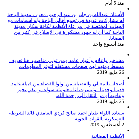
منذ 5 أيام
الأستاذ. عبدالله بن جابر بن عبد الرحيم. معرف مدينة الباحة
له مشاركات عديدة في تجمع أهالي الباحة وله اسهامات مع
الجهات المختصة في مراعاة الأنظمة لكافة سكان مدينة
الباحة كما أن له جهود مشكورة في الإصلاح في كثير من
القضايا.
منذ أسبوع واحد
مشاهير وأعلام وأعيان غامد ومن تولى مناصب. هنا تعريف
مبسط ومنهم لهم صفحات مستقله لتوفر المعلومات.
26 مايو، 2019
أصحاب المعالي والفضيلة من تولوا القضاء من قبيلة غامد.
قديما وحديثا . وتيسرت لنا معلومته سواء من بقي بخير
وعافيه أو من انتقل الى رحمة الله.
25 مايو، 2019
سعادة اللواء طيار.احمد صالح كردي الغامدي قائد الشرطة
العسكرية بالقوات الجوية
2 أغسطس، 2019
الأنظمة القضائية