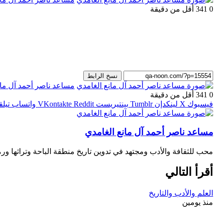
0
341
أقل من دقيقة
نسخ الرابط
مساعد ناصر أحمد آل مان
0
341
أقل من دقيقة
فيسبوك
‫X
لينكدإن
بينتيريست
واتساب
تيلق
مساعد ناصر أحمد آل مانع الغامدي
محب للثقافة والأدب ومجتهد في تدوين تاريخ منطقة الباحة وتراثها ورم
أقرأ التالي
العلم والأدب والتاريخ
منذ يومين