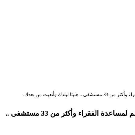
اللاعب الخلوق رياض محرز. يعلن افتتاح الجمعية الخيرية رقم 64 حول الجزائر .عدا عدة مطاعم لمساعدة الفقراء وأكثر من 33 مستشفى ..