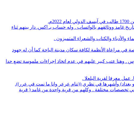
م.
يخ غامد ووثائقهم بالواتساب . وله حساب بـ اكس. دار بينهم ثناء
 والأدباء والكتاب والشعراء المتميزون .
صة في مراعاة الأنظمة لكافة سكان مدينة الباحة كما أن له جهود
وس . وهنا عتب كبير عليهم في عدم اتخاذ إجراءات ملموسة تضع حدا
لو بغداد) وأشهرها في نظري ((تنام عرعر وانا ما نمت في عرر)).
منهم 5 بروفسيور منهم 3 أطباء و32 يحملون الدكتوراه في عدة تخصصات وعدد 14 استشاري طب و32 طبيب في تخصصات مختلفة . وكلهم من قرية واحدة من غامد ( قرية