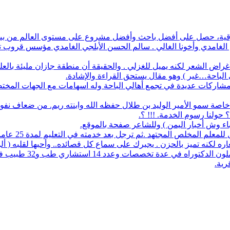
أفضل باحث وأفضل مشروع على مستوى العالم من بين 1700 طالب في آيسف الدولي لعام 2022
م الغامدي وأخونا الغالي . سالم الحسن الأبلجي الغامدي مؤسس قروب تار
ض الشعر لكنه يميل للغزلي . والحقيقة أن منطقة جازان مليئة بالعلماء
ي الباحة…غير ) وهو مقال يستحق القراءة والإشادة.
له مشاركات عديدة في تجمع أهالي الباحة وله اسهامات مع الجهات المخت
اصة سمو الأمير الوليد بن طلال حفظه الله وابنته ريم. من ضعاف نف
 حولنا رسوم الخدمة. !!! ؟.
نباء وش أخبار اليمن ) وللشاعر صفحة بالموقع.
مجتهد .ثم ترجل بعد خدمته في التعليم لمدة 25 عاما. عمل معرفا لقرية البلعلا .
اره لكنه تميز بالحزن . يجبرك على سماع كل قصائده.. وأحبها لقلبه ( أ
83 حاملي مؤهلات عليا 