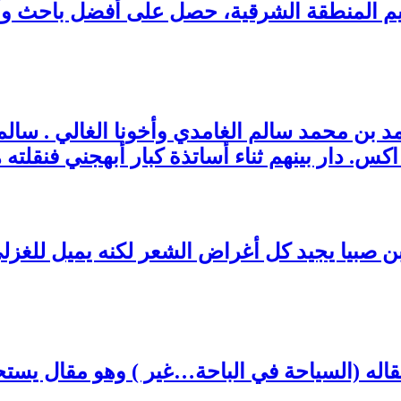
تعليم المنطقة الشرقية، حصل على أفضل باحث 
 أحمد بن محمد سالم الغامدي وأخونا الغالي . 
س. دار بينهم ثناء أساتذة كبار أبهجني فنقلته ه
صبيا يجيد كل أغراض الشعر لكنه يميل للغزلي .
مقاله (السياحة في الباحة…غير ) وهو مقال يستح