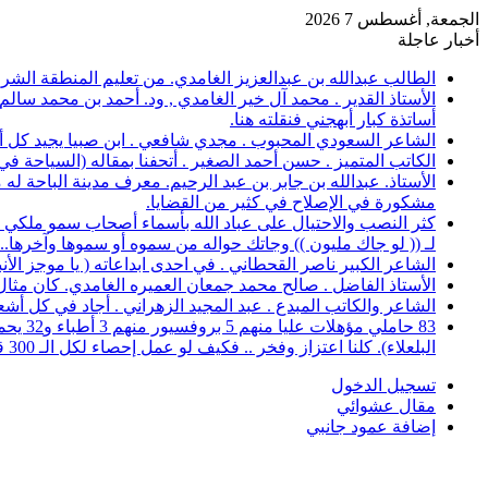
الجمعة, أغسطس 7 2026
أخبار عاجلة
الطالب عبدالله بن عبدالعزيز الغامدي. من تعليم المنطقة الشرقية، حصل على 
الأستاذ القدير . محمد آل خير الغامدي , ود. أحمد بن محمد سال
أساتذة كبار أبهجني فنقلته هنا.
الشاعر السعودي المحبوب . مجدي شافعي . ابن صبيا يجيد كل أغرا
الكاتب المتميز . حسن أحمد الصغير . أتحفنا بمقاله (السياحة ف
الأستاذ. عبدالله بن جابر بن عبد الرحيم. معرف مدينة الباحة 
مشكورة في الإصلاح في كثير من القضايا.
كثر النصب والاحتيال على عباد الله بأسماء أصحاب سمو ملكي خ
لـ (( لو جاك مليون )) وجاتك حواله من سموه أو سموها وآخرها..؟
الشاعر الكبير ناصر القحطاني . في احدى ابداعاته ( يا موجز الأ
الأستاذ الفاضل . صالح محمد جمعان العميره الغامدي. كان مثال للمعلم المخلص ال
الشاعر والكاتب المبدع . عبد المجيد الزهراني . أجاد في كل أشع
البلعلاء). كلنا اعتزاز وفخر .. فكيف لو عمل إحصاء لكل الـ 300 قرية.
تسجيل الدخول
مقال عشوائي
إضافة عمود جانبي