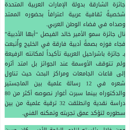
جائزة الشارقة بدولة الإمارات العربية المتحدة
شخصيةً ثقافية عربية اعترافاً بحضوره الممتد
وصداه في فضاء الوطن العربي.
نال جائزة سمو الأمير خالد الفيصل “أبها الأدبية”
فجاء فوزه بصمةً أدبية فارقة في الخليج وأُتبعت
بـ جائزة باشراحيل العربية تأكيداً لمكانته الرفيعة
ولم تتوقف الأوسمة عند الجوائز بل امتد أثره
إلى قاعات الجامعات ومراكز البحث حيث تناول
شعره في 12 رسالة علمية بين الماجستير
والدكتوراه بينما سبرت أغوار نصوصه أكثر من 80
دراسة نقدية وانطلقت 32 ترقية علمية من بين
سطوره لتؤكد عمق تجربته وتمكنه الفني.