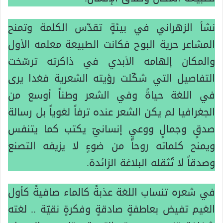
نشأ الزهراني في بيئةٍ تقدّس الكلمة وتمنح
المشاعر حرية البوح فكانت الطبيعة معلمه الأول
والمكان إلهامه الأبدي في ذاكرته ترسّخت
التفاصيل التي شكّلت رؤيته الشعرية فغدا يرى
في اللغة حياةً وفي الشعر وطناً أوسع من
الجغرافيا لم يكن الشعر عنده ترفاً لغوياً بل رسالة
صدقٍ وجمالٍ ووعيٍ إنسانيّ يكتب كما يتنفس
ويمنح كلماته روحاً من ضوءٍ لا يزيفه التصنع
وصدقاً لا تُثقله البلاغة الزائدة.
في شعره تنساب اللغة عذبةً كالماء صافيةً كأول
الغيم تفيض بعاطفةٍ صادقةٍ وفكرةٍ نقيّة .. لغته