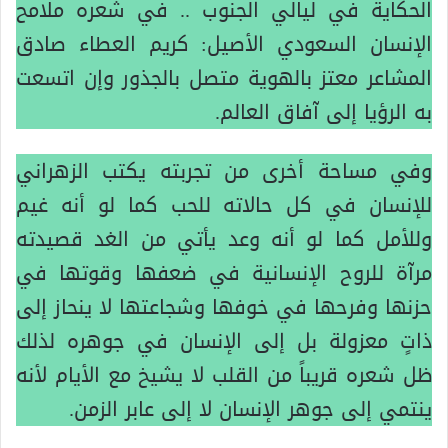
الحكاية في ليالي الجنوب .. في شعره ملامح
الإنسان السعودي الأصيل: كريم العطاء صادق
المشاعر معتز بالهوية متصل بالجذور وإن اتسعت
به الرؤيا إلى آفاق العالم.
وفي مساحة أخرى من تجربته يكتب الزهراني
للإنسان في كل حالاته للحب كما لو أنه غيم
وللأمل كما لو أنه وعد يأتي من الغد قصيدته
مرآة للروح الإنسانية في ضعفها وقوتها في
حزنها وفرحها في خوفها وشجاعتها لا ينحاز إلى
ذاتٍ معزولة بل إلى الإنسان في جوهره لذلك
ظل شعره قريباً من القلب لا يشيخ مع الأيام لأنه
ينتمي إلى جوهر الإنسان لا إلى عابر الزمن.