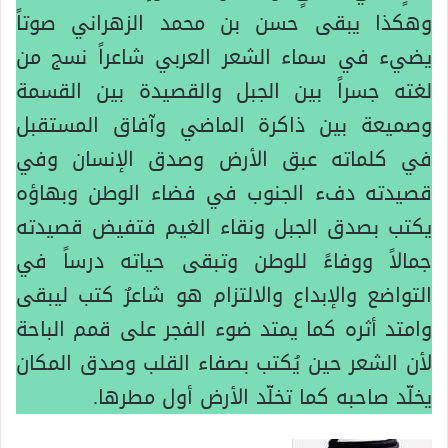
وهكذا يبقى حسن بن محمد الزهراني صوتاً
يضيء في سماء الشعر العربي شاعراً نسج من
لغته جسراً بين الجبل والقصيدة بين القسمة
وصميعة بين ذاكرة الماضي وآفاق المستقبل
في كلماته عبق الأرض وصدق الإنسان وفي
قصيدته دفء الجنوب في فضاء الوطن وبهاؤه
يكتب بصدق الجبل ونقاء الغيم فتفيض قصيدته
جمالاً ووفاءً للوطن وتبقى حياته درساً في
التواضع والإبداع والالتزام هو شاعرٌ كتب ليبقى
وامتد أثره كما يمتد ضوء الفجر على قمم الباحة
لأن الشعر حين يُكتب بصفاء القلب وصدق المكان
يخلّد صاحبه كما تخلّد الأرض أول مطرها.