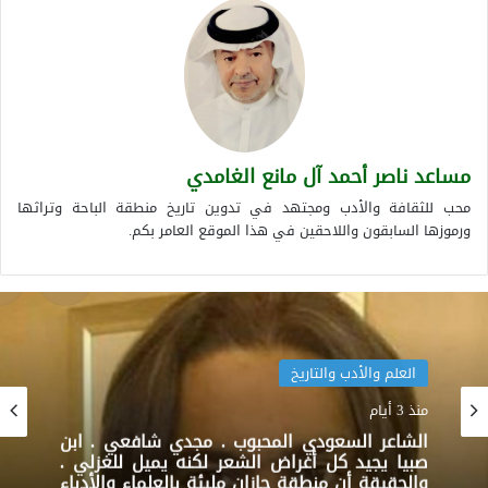
مساعد ناصر أحمد آل مانع الغامدي
محب للثقافة والأدب ومجتهد في تدوين تاريخ منطقة الباحة وتراثها
ورموزها السابقون واللاحقين في هذا الموقع العامر بكم.
العلم والأدب والتاريخ
منذ 3 أيام
الشاعر السعودي المحبوب . مجدي شافعي . ابن
صبيا يجيد كل أغراض الشعر لكنه يميل للغزلي .
والحقيقة أن منطقة جازان مليئة بالعلماء والأدباء