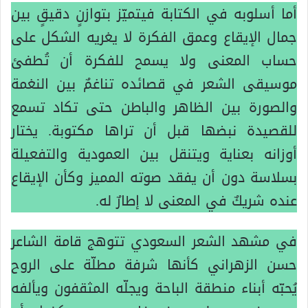
أما أسلوبه في الكتابة فيتميّز بتوازنٍ دقيقٍ بين
جمال الإيقاع وعمق الفكرة لا يغريه الشكل على
حساب المعنى ولا يسمح للفكرة أن تُطفئ
موسيقى الشعر في قصائده تناغمٌ بين النغمة
والصورة بين الظاهر والباطن حتى تكاد تسمع
للقصيدة نبضها قبل أن تراها مكتوبة. يختار
أوزانه بعناية ويتنقل بين العمودية والتفعيلة
بسلاسة دون أن يفقد صوته المميز وكأن الإيقاع
عنده شريكٌ في المعنى لا إطارٌ له.
في مشهد الشعر السعودي تتوهج قامة الشاعر
حسن الزهراني كأنها شرفة مطلّة على الروح
يُحبّه أبناء منطقة الباحة ويجلّه المثقفون ويألفه