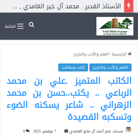
الشاعر السعودي المحبوب . مجدي شافعي . ابن صبيا يجيد كل أغراض الشعر لكنه يميل للغزلي . والحقيقة أن منطقة جازان مليئة بالعلماء والأدباء والكتاب والشعراء المتميزون .
بحث عن
القائمة
الرئيسية
/
العلم والأدب والتاريخ
العلم والأدب والتاريخ
كتاب ومقالات
الكاتب المتميز .علي بن محمد
الرباعي .. يكتب..حسن بن محمد
الزهراني .. شاعر يسكنه الضوء
وتسكبه القصيدة
أرسل
مساعد ناصر أحمد آل مانع الغامدي
7 نوفمبر، 2025
0