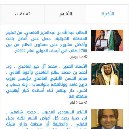
الأخيرة
الأشهر
تعليقات
الطالب عبدالله بن عبدالعزيز الغامدي. من تعليم
المنطقة الشرقية، حصل على أفضل باحث
وأفضل مشروع على مستوى العالم من بين
1700 طالب في آيسف الدولي لعام 2022م.
منذ يومين
الأستاذ القدير . محمد آل خير الغامدي , ود.
أحمد بن محمد سالم الغامدي وأخونا الغالي .
سالم الحسن الأبلجي الغامدي مؤسس قروب
تاريخ غامد ووثائقهم بالواتساب . وله حساب بـ
اكس. دار بينهم ثناء أساتذة كبار أبهجني
فنقلته هنا.
منذ 3 أيام
الشاعر السعودي المحبوب . مجدي شافعي .
ابن صبيا يجيد كل أغراض الشعر لكنه يميل
للغزلي . والحقيقة أن منطقة جازان مليئة