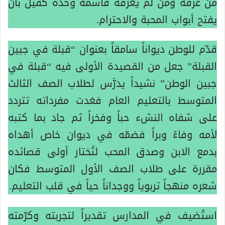
من عرفه ومن لم يعرفه فاسمه وحده كفيل بأن
يفتح أبواب المحبة والاحترام.
قدّم للوطن ديواناً سامقاً بعنوان “قبلة في جبين
القبلة” جعل من القصيدة الأولى فيه “قبلة في
جبين الوطن” نشيداً يدرَّس لطلاب الصف الثالث
المتوسط بالتعليم العام فغدت مفرداته تتردد
على شفاه النشء حباً وفخراً ثم جاد بما كتبه
لأمه وفاءً وبراً فضمّه في ديوان خاص أهداه
بدمع الابن وصدق المحب لتُختار أولى قصائده
مقررة على طلاب الصف الأول المتوسط فكان
شعره منهجاً تربوياً ووجداناً حياً في قلب التعليم.
استُضيف في المدارس تقديراً لتجربته وكرّمته