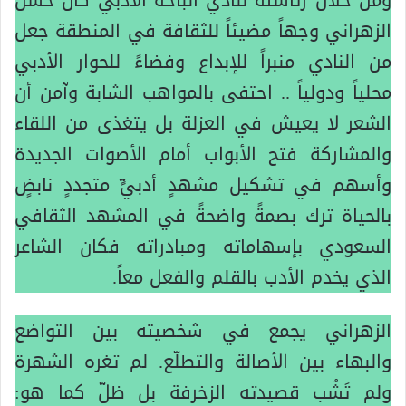
ومن خلال رئاسته لنادي الباحة الأدبي كان حسن
الزهراني وجهاً مضيئاً للثقافة في المنطقة جعل
من النادي منبراً للإبداع وفضاءً للحوار الأدبي
محلياً ودولياً .. احتفى بالمواهب الشابة وآمن أن
الشعر لا يعيش في العزلة بل يتغذى من اللقاء
والمشاركة فتح الأبواب أمام الأصوات الجديدة
وأسهم في تشكيل مشهدٍ أدبيٍّ متجددٍ نابضٍ
بالحياة ترك بصمةً واضحةً في المشهد الثقافي
السعودي بإسهاماته ومبادراته فكان الشاعر
الذي يخدم الأدب بالقلم والفعل معاً.
الزهراني يجمع في شخصيته بين التواضع
والبهاء بين الأصالة والتطلّع. لم تغره الشهرة
ولم تَشُب قصيدته الزخرفة بل ظلّ كما هو: