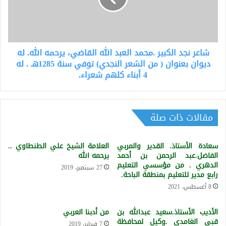
تحية.
الله
القاضي،
يرحمه
الله.
شاعر نجد الكبير .محمد العبد الله القاضي، يرحمه الله. له
له
ديوان
ديوان بعنوان ( من الشعر النجدي) توفي سنة 1285هـ . له
بعنوان
4 أبناء كلهم شعراء.
(
من
الشعر
النجدي)
مقالات ذات صلة
توفي
سنة
سعادة الأستاذ. القدير والمربي
العلامة الشيخ علي الطنطاوي ..
1285هـ
الفاضل.عبد الرحمن بن أحمد
يرحمه الله
.
الدهري . من مؤسسي التعليم
له
27 سبتمبر، 2019
رابع مدير للتعليم بمنطقة الباحة.
4
8 أغسطس، 2021
أبناء
كلهم
شعراء.
الأديب الأستاذ.سعيد عبدالله بن
من أدبنا العربي
قبي الغامدي .وكيل لمحافظة
7 فبراير، 2019