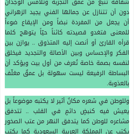
شفافة تنبع من عمق التجربة وتلامس الوجدان
دون أن تتنازل عن جمالها الفني يجيد الزهراني
أن يجعل من المفردة نبضاً ومن الإيقاع ضوءاً
للمعنى فتغدو قصيدته كائناً حيّاً يتوهج كلما
قرأه القارئ أو أنصت إليه المتذوق .. يوازن بين
الفكر والإحساس وبين الأصالة والتجديد فيخلق
لنفسه بصمة خاصة تُعرف من أول بيت ويؤكد أن
البساطة الرفيعة ليست سهولة بل عمقٌ مغلّف
بالعذوبة.
وللوطن في شعره مكانٌ أثير لا يكتبه موضوعاً بل
يعيش فيه كنبضٍ دائمٍ في القلب .. تتدفق
مشاعره للوطن كما يتدفق النهر من عتب الصخور
يكتب عن المملكة العربية السعودية كما يكتب