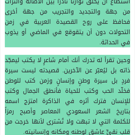
استطاع أن يخلق توازناً نادراً بين الأصالة والتراث
من جهة والتجديد والتجريب من جهة أخرى
فحافظ على روح القصيدة العربية في زمن
التحولات دون أن يتقوقع في الماضي أو يذوب
في الحداثة.
وحين تقرأ له تدرك أنك أمام شاعرٍ لا يكتب ليمجّد
ذاته بل ليُعبّر عن الآخرين. قصيدته ليست سيرة
فردٍ بل سيرة وطنٍ وإنسانٍ وزمن كتب للوطن
فخلّد الحب وكتب للحياة فأنطق الجمال وكتب
للإنسان فترك أثره في الذاكرة امتزج اسمه
بتاريخ الشعر السعودي المعاصر وأصبح رمزاً
للكلمة التي لا تبهت ولا تُشترى لأنها خرجت من
قلبٍ نقيٍّ عاشقٍ لوطنه ومكانه وإنسانيته.