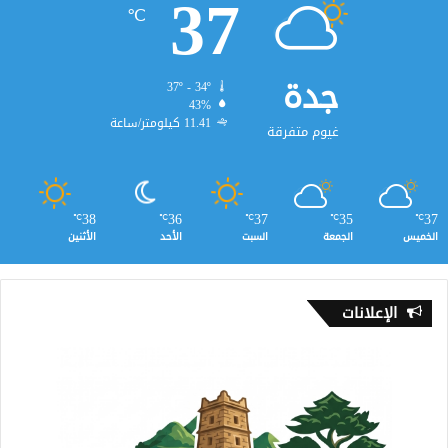
37
℃
جدة
37º - 34º
43%
11.41 كيلومتر/ساعة
غيوم متفرقة
38
36
37
35
37
℃
℃
℃
℃
℃
الخميس
الجمعة
السبت
الأحد
الأثنين
الإعلانات