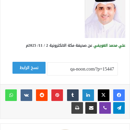
علي محمد العويفي
عن صحيفة مكة الالكترونية 2 / 11/ 2025م
نسخ الرابط
لينكدإن
بينتيريست
وات
تيلقرام
ڤايبر
مشاركة عبر البريد
طباعة