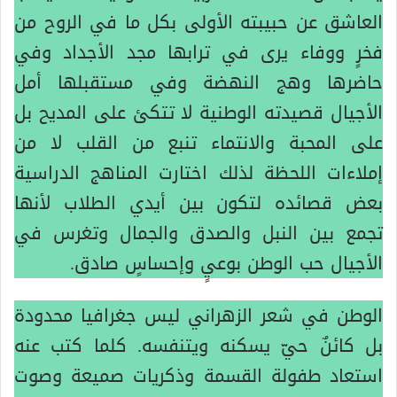
العاشق عن حبيبته الأولى بكل ما في الروح من
فخرٍ ووفاء يرى في ترابها مجد الأجداد وفي
حاضرها وهج النهضة وفي مستقبلها أمل
الأجيال قصيدته الوطنية لا تتكئ على المديح بل
على المحبة والانتماء تنبع من القلب لا من
إملاءات اللحظة لذلك اختارت المناهج الدراسية
بعض قصائده لتكون بين أيدي الطلاب لأنها
تجمع بين النبل والصدق والجمال وتغرس في
الأجيال حب الوطن بوعيٍ وإحساسٍ صادق.
الوطن في شعر الزهراني ليس جغرافيا محدودة
بل كائنٌ حيّ يسكنه ويتنفسه. كلما كتب عنه
استعاد طفولة القسمة وذكريات صميعة وصوت