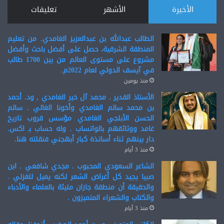
الأخيرة
الأشهر
تعليقات
الطالب عبدالله بن عبدالعزيز الغامدي. من تعليم
المنطقة الشرقية، حصل على أفضل باحث وأفضل
مشروع على مستوى العالم من بين 1700 طالب
في آيسف الدولي لعام 2022م.
منذ يومين
الأستاذ القدير . محمد آل خير الغامدي , ود. أحمد
بن محمد سالم الغامدي وأخونا الغالي . سالم
الحسن الأبلجي الغامدي مؤسس قروب تاريخ
غامد ووثائقهم بالواتساب . وله حساب بـ اكس.
دار بينهم ثناء أساتذة كبار أبهجني فنقلته هنا.
منذ 3 أيام
الشاعر السعودي المحبوب . مجدي شافعي . ابن
صبيا يجيد كل أغراض الشعر لكنه يميل للغزلي .
والحقيقة أن منطقة جازان مليئة بالعلماء والأدباء
والكتاب والشعراء المتميزون .
منذ 3 أيام