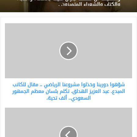
والكتاب والشعراء المتميزون .
شوّهوا
دورينا
وخذلوا
مشروعنا
الرياضي
..
مقال
للكاتب
المبدع.
شوّهوا دورينا وخذلوا مشروعنا الرياضي .. مقال للكاتب
عبد
العزيز
المبدع. عبد العزيز الهدلق. تكلم بلسان معظم الجمهور
الهدلق.
السعودي.. ألف تحية.
تكلم
بلسان
شاعر
معظم
نجد
الجمهور
الكبير
السعودي..
.محمد
ألف
العبد