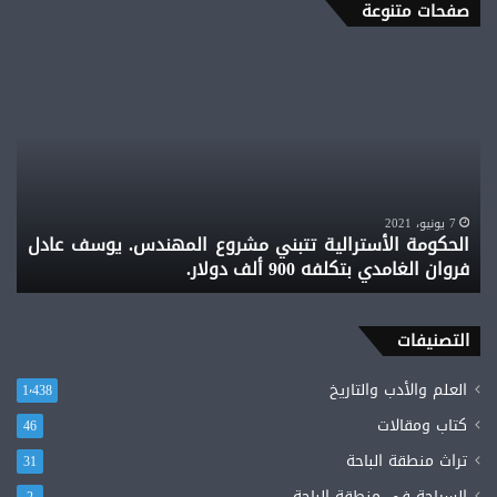
صفحات متنوعة
الحكومة
ماج
الأسترالية
تاري
تتبني
مزي
مشروع
كتب
المهندس.
أعدا
يوسف
.
عادل
مجد
م
فروان
بال
7 يونيو، 2021
الحكومة الأسترالية تتبني مشروع المهندس. يوسف عادل
ب
الغامدي
سفا
فروان الغامدي بتكلفه 900 ألف دولار.
ا
بتكلفه
هزم
900
وقت
ألف
الب
دولار.
التصنيفات
الم
الف
لابو
العلم والأدب والتاريخ
1٬438
كتاب ومقالات
46
تراث منطقة الباحة
31
السياحة في منطقة الباحة
2