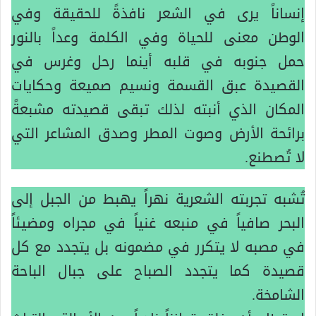
إنساناً يرى في الشعر نافذةً للحقيقة وفي
الوطن معنى للحياة وفي الكلمة وعداً بالنور
حمل جنوبه في قلبه أينما رحل وغرس في
القصيدة عبق القسمة ونسيم صميعة وحكايات
المكان الذي أنبته لذلك تبقى قصيدته مشبعةً
برائحة الأرض وصوت المطر وصدق المشاعر التي
لا تُصطنع.
تُشبه تجربته الشعرية نهراً يهبط من الجبل إلى
البحر صافياً في منبعه غنياً في مجراه ومضيئاً
في مصبه لا يتكرر في مضمونه بل يتجدد مع كل
قصيدة كما يتجدد الصباح على جبال الباحة
الشامخة.