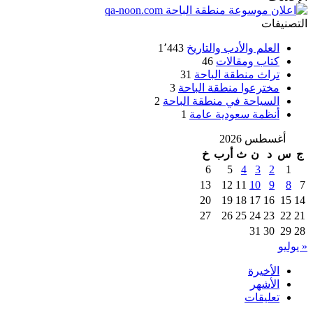
التصنيفات
العلم والأدب والتاريخ
1٬443
كتاب ومقالات
46
تراث منطقة الباحة
31
مخترعوا منطقة الباحة
3
السياحة في منطقة الباحة
2
أنظمة سعودية عامة
1
أغسطس 2026
ج
س
د
ن
ث
أرب
خ
6
5
4
3
2
1
13
12
11
10
9
8
7
20
19
18
17
16
15
14
27
26
25
24
23
22
21
31
30
29
28
« يوليو
الأخيرة
الأشهر
تعليقات