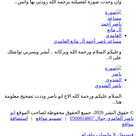
وان وجدت صورة لفضيلته يرحمه الله زودني بها واتس...
مساعد ناصر أحمد آل مانع الغامدي
وعليكم السلام ورحمة الله وبركاته .. أبشر ويسرني تواصلك
على 0...
ناصر الشدوي
السلام عليكم ورحمة الله الاخ ابو ناصر وددت تصحيح معلومة
هنا...
© حقوق النشر 2026، جميع الحقوق محفوظة لصاحب الموقع
ابو
ناصر الغامدي جوال 0500814807
|
تصميم مواقع
|
استضافة
مواقع
فيسبوك
‫X
واتساب
تيلقرام