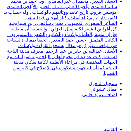
الأستاذ القدير . محمد آل خير الغامدي , ود. أحمد بن محمد
سالم الغامدي وأخونا الغالي . سالم الحسن الأبلجي الغامدي
مؤسس قروب تاريخ غامد ووثائقهم بالواتساب . وله حساب بـ
اكس. دار بينهم ثناء أساتذة كبار أبهجني فنقلته هنا.
الشاعر السعودي المحبوب . مجدي شافعي . ابن صبيا يجيد
كل أغراض الشعر لكنه يميل للغزلي . والحقيقة أن منطقة
جازان مليئة بالعلماء والأدباء والكتاب والشعراء المتميزون .
الكاتب المتميز . حسن أحمد الصغير . أتحفنا بمقاله (السياحة
في الباحة…غير ) وهو مقال يستحق القراءة والإشادة.
الأستاذ. عبدالله بن جابر بن عبد الرحيم. معرف مدينة الباحة
له مشاركات عديدة في تجمع أهالي الباحة وله اسهامات مع
الجهات المختصة في مراعاة الأنظمة لكافة سكان مدينة
الباحة كما أن له جهود مشكورة في الإصلاح في كثير من
القضايا.
تسجيل الدخول
مقال عشوائي
إضافة عمود جانبي
القائمة