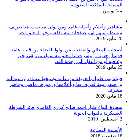
المسلحة الملكية السعودية
منذ يومين
مشاهير وأعلام وأعيان غامد ومن تولى مناصب. هنا تعريف
مبسط ومنهم لهم صفحات مستقله لتوفر المعلومات.
26 مايو، 2019
أصحاب المعالي والفضيلة من تولوا القضاء من قبيلة غامد.
قديما وحديثا . وتيسرت لنا معلومته سواء من بقي بخير
وعافيه أو من انتقل الى رحمة الله.
25 مايو، 2019
قبيلة بني ظبيان العريقة من غامد.وشيخها.عثمان بن عبدالله
بن صقر. وهنا تعريف بها وبأعلامها ورموزها. ماضي وحاضر
مشرف
18 مايو، 2020
سعادة اللواء طيار.احمد صالح كردي الغامدي قائد الشرطة
العسكرية بالقوات الجوية
2 أغسطس، 2019
الأنظمة القضائية
18 نوفمبر، 2018