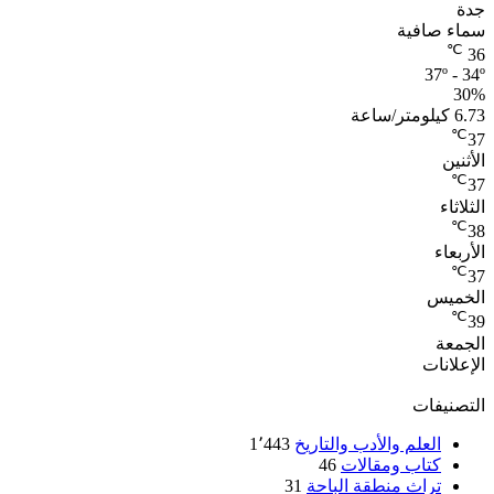
جدة
سماء صافية
℃
36
37º - 34º
30%
6.73 كيلومتر/ساعة
℃
37
الأثنين
℃
37
الثلاثاء
℃
38
الأربعاء
℃
37
الخميس
℃
39
الجمعة
الإعلانات
التصنيفات
العلم والأدب والتاريخ
1٬443
كتاب ومقالات
46
تراث منطقة الباحة
31