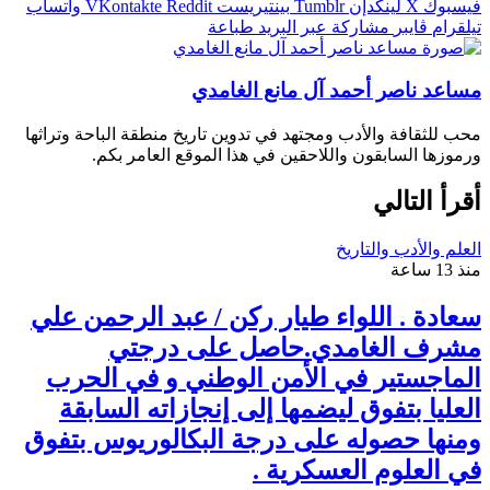
فيسبوك
‫X
لينكدإن
بينتيريست
واتساب
تيلقرام
ڤايبر
مشاركة عبر البريد
طباعة
مساعد ناصر أحمد آل مانع الغامدي
محب للثقافة والأدب ومجتهد في تدوين تاريخ منطقة الباحة وتراثها
ورموزها السابقون واللاحقين في هذا الموقع العامر بكم.
أقرأ التالي
العلم والأدب والتاريخ
منذ 13 ساعة
سعادة . اللواء طيار ركن / عبد الرحمن علي
مشرف الغامدي.حاصل على درجتي
الماجستير في الأمن الوطني و في الحرب
العليا بتفوق ليضمها إلى إنجازاته السابقة
ومنها حصوله على درجة البكالوريوس بتفوق
في العلوم العسكرية .