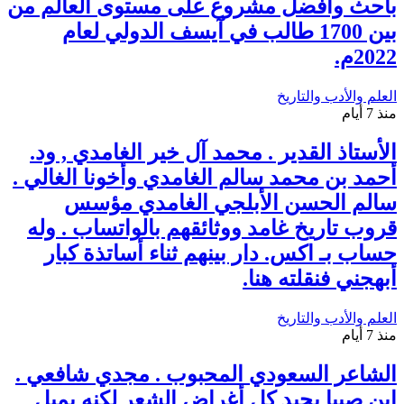
باحث وأفضل مشروع على مستوى العالم من
بين 1700 طالب في آيسف الدولي لعام
2022م.
العلم والأدب والتاريخ
منذ 7 أيام
الأستاذ القدير . محمد آل خير الغامدي , ود.
أحمد بن محمد سالم الغامدي وأخونا الغالي .
سالم الحسن الأبلجي الغامدي مؤسس
قروب تاريخ غامد ووثائقهم بالواتساب . وله
حساب بـ اكس. دار بينهم ثناء أساتذة كبار
أبهجني فنقلته هنا.
العلم والأدب والتاريخ
منذ 7 أيام
الشاعر السعودي المحبوب . مجدي شافعي .
ابن صبيا يجيد كل أغراض الشعر لكنه يميل