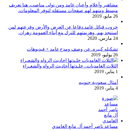
مشاهير وأعلام وأعيان غامد ومن تولى مناصب. هنا تعريف
مبسط ومنهم لهم صفحات مستقله لتوفر المعلومات.
26 مايو، 2019
حروب قبائل غامد.دفاعا عن العرض والأرض وفزعتهم لمن
استنجد بهم. وهزيمتهم للترك مع أبناء العمومة زهران.
24 مارس، 2020
تشكيله كبيره..عن وصف ومدح غامد + فيديوهات
26 يوليو، 2019
الثلاث الغامديات.. خلـدتها أحاديث الرواه والشعـراء
1 يناير، 2019
أمثال سعودية جنوبيه
4 يناير، 2019
مساعد ناصر أحمد آل مانع الغامدي