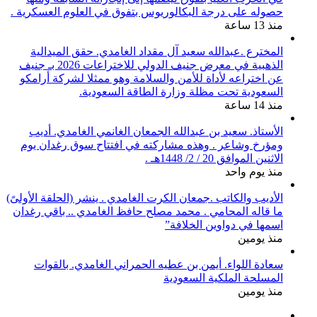
حصوله على درجة البكالوريوس بتفوق في العلوم العسكرية .
منذ 13 ساعة
المخترع .عبدالله سعيد آل مقداد الغامدي. حقق الميدالية
الذهبية في معرض جنيف الدولي للاختراعات 2026 بـ جنيف
عن اختراعه لأداة للأمن والسلامة وهو ممثلا لشركة أرامكو
السعودية تحت مظلة وزارة الطاقة السعودية.
منذ 14 ساعة
الأستاذ. سعيد بن عبدالله الجمعان الغانمي الغامدي. أديب
ومؤرخ وشاعر . وهذه مشاركته في افتتاح سوق رغدان يوم
الاثنين الموافق 20 / 2/ 1448هـ .
منذ يوم واحد
الأديب والكاتب .جمعان الكرت الغامدي . ينشر (الحلقة الأولىً)
ما قاله المحامي . محمد مصلح حافظ الغامدي .. باقي رغدان
اسمها في دواوين الخلافة”
منذ يومين
سعادة اللواء. أيمن بن عطيه الحمراني الغامدي. بالقوات
المسلحة الملكية السعودية
منذ يومين