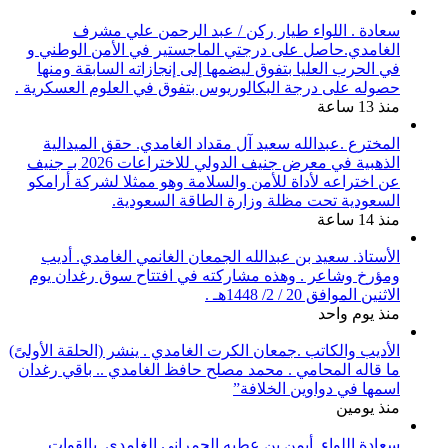
سعادة . اللواء طيار ركن / عبد الرحمن علي مشرف
الغامدي.حاصل على درجتي الماجستير في الأمن الوطني و
في الحرب العليا بتفوق ليضمها إلى إنجازاته السابقة ومنها
حصوله على درجة البكالوريوس بتفوق في العلوم العسكرية .
منذ 13 ساعة
المخترع .عبدالله سعيد آل مقداد الغامدي. حقق الميدالية
الذهبية في معرض جنيف الدولي للاختراعات 2026 بـ جنيف
عن اختراعه لأداة للأمن والسلامة وهو ممثلا لشركة أرامكو
السعودية تحت مظلة وزارة الطاقة السعودية.
منذ 14 ساعة
الأستاذ. سعيد بن عبدالله الجمعان الغانمي الغامدي. أديب
ومؤرخ وشاعر . وهذه مشاركته في افتتاح سوق رغدان يوم
الاثنين الموافق 20 / 2/ 1448هـ .
منذ يوم واحد
الأديب والكاتب .جمعان الكرت الغامدي . ينشر (الحلقة الأولىً)
ما قاله المحامي . محمد مصلح حافظ الغامدي .. باقي رغدان
اسمها في دواوين الخلافة”
منذ يومين
سعادة اللواء. أيمن بن عطيه الحمراني الغامدي. بالقوات