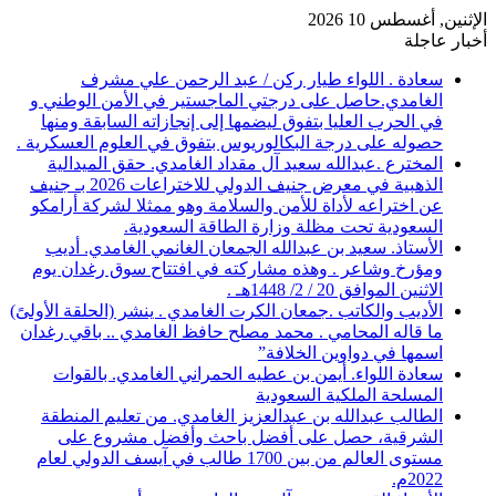
الإثنين, أغسطس 10 2026
أخبار عاجلة
سعادة . اللواء طيار ركن / عبد الرحمن علي مشرف
الغامدي.حاصل على درجتي الماجستير في الأمن الوطني و
في الحرب العليا بتفوق ليضمها إلى إنجازاته السابقة ومنها
حصوله على درجة البكالوريوس بتفوق في العلوم العسكرية .
المخترع .عبدالله سعيد آل مقداد الغامدي. حقق الميدالية
الذهبية في معرض جنيف الدولي للاختراعات 2026 بـ جنيف
عن اختراعه لأداة للأمن والسلامة وهو ممثلا لشركة أرامكو
السعودية تحت مظلة وزارة الطاقة السعودية.
الأستاذ. سعيد بن عبدالله الجمعان الغانمي الغامدي. أديب
ومؤرخ وشاعر . وهذه مشاركته في افتتاح سوق رغدان يوم
الاثنين الموافق 20 / 2/ 1448هـ .
الأديب والكاتب .جمعان الكرت الغامدي . ينشر (الحلقة الأولىً)
ما قاله المحامي . محمد مصلح حافظ الغامدي .. باقي رغدان
اسمها في دواوين الخلافة”
سعادة اللواء. أيمن بن عطيه الحمراني الغامدي. بالقوات
المسلحة الملكية السعودية
الطالب عبدالله بن عبدالعزيز الغامدي. من تعليم المنطقة
الشرقية، حصل على أفضل باحث وأفضل مشروع على
مستوى العالم من بين 1700 طالب في آيسف الدولي لعام
2022م.