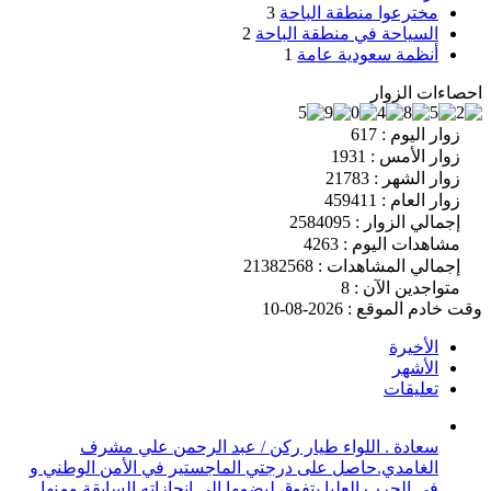
مخترعوا منطقة الباحة
3
السياحة في منطقة الباحة
2
أنظمة سعودية عامة
1
احصاءات الزوار
زوار اليوم : 617
زوار الأمس : 1931
زوار الشهر : 21783
زوار العام : 459411
إجمالي الزوار : 2584095
مشاهدات اليوم : 4263
إجمالي المشاهدات : 21382568
متواجدين الآن : 8
وقت خادم الموقع : 2026-08-10
الأخيرة
الأشهر
تعليقات
سعادة . اللواء طيار ركن / عبد الرحمن علي مشرف
الغامدي.حاصل على درجتي الماجستير في الأمن الوطني و
في الحرب العليا بتفوق ليضمها إلى إنجازاته السابقة ومنها