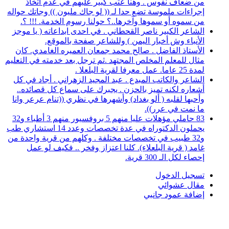
من ضعاف نفوس . وهنا عتب كبير عليهم في عدم اتخاذ
إجراءات ملموسة تضع حدا لـ (( لو جاك مليون )) وجاتك حواله
من سموه أو سموها وآخرها..؟ حولنا رسوم الخدمة. !!! ؟.
الشاعر الكبير ناصر القحطاني . في احدى ابداعاته ( يا موجز
الأنباء وش أخبار اليمن ) وللشاعر صفحة بالموقع.
الأستاذ الفاضل . صالح محمد جمعان العميره الغامدي. كان
مثال للمعلم المخلص المجتهد .ثم ترجل بعد خدمته في التعليم
لمدة 25 عاما. عمل معرفا لقرية البلعلا .
الشاعر والكاتب المبدع . عبد المجيد الزهراني . أجاد في كل
أشعاره لكنه تميز بالحزن . يجبرك على سماع كل قصائده..
وأحبها لقلبه ( ألو بغداد) وأشهرها في نظري ((تنام عرعر وانا
ما نمت في عرر)).
83 حاملي مؤهلات عليا منهم 5 بروفسيور منهم 3 أطباء و32
يحملون الدكتوراه في عدة تخصصات وعدد 14 استشاري طب
و32 طبيب في تخصصات مختلفة . وكلهم من قرية واحدة من
غامد ( قرية البلعلاء). كلنا اعتزاز وفخر .. فكيف لو عمل
إحصاء لكل الـ 300 قرية.
تسجيل الدخول
مقال عشوائي
إضافة عمود جانبي