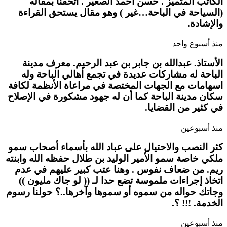
الكاتب المتميز . حسن أحمد الصغير . أتحفنا بمقاله
(السياحة في الباحة…غير ) وهو مقال يستحق القراءة
والإشادة.
منذ أسبوع واحد
الأستاذ. عبدالله بن جابر بن عبد الرحيم. معرف مدينة
الباحة له مشاركات عديدة في تجمع أهالي الباحة وله
اسهامات مع الجهات المختصة في مراعاة الأنظمة لكافة
سكان مدينة الباحة كما أن له جهود مشكورة في الإصلاح
في كثير من القضايا.
منذ أسبوعين
كثر النصب والاحتيال على عباد الله بأسماء أصحاب سمو
ملكي خاصة سمو الأمير الوليد بن طلال حفظه الله وابنته
ريم. من ضعاف نفوس . وهنا عتب كبير عليهم في عدم
اتخاذ إجراءات ملموسة تضع حدا لـ (( لو جاك مليون ))
وجاتك حواله من سموه أو سموها وآخرها..؟ حولنا رسوم
الخدمة. !!! ؟.
منذ أسبوعين