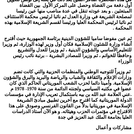
أول دفعة من القضاة وحصل على المركز الأول بين القضاة
المبتعثين . و بعد عودته تنقل في عدة مناصب منها عين رئيسا
لمصلحة الشريعة في وزارة العدل ثم نائبا لرئيس محكمة الاستئناف
ثم نائبا لرئيس المحكمة العليا ورئيسا لقسم الشريعة الإسلامية بهذه
المحكمة .
ثم عين مفوضا ساميا للشؤون الدينية برئاسة الجمهورية حيث أقترح
أنشاء وزارة للشئون الإسلامية فكان أول وزير لهذه الوزارة،
ثم وزيرا
للتعليم الأساسي والشؤون الدينية ،
ثم وزيرا للعدل والتشريع
وحافظاً للخواتم ،
ثم وزيراً للمصادر البشرية – برتبة نائب رئيس
الوزراء
ثم وزيراً للتوجيه الوطني والمنظمات الحزبية والتي كانت تضم
وزارات الإعلام والثقافة والشباب والرياضة والبريد والبرق والشؤون
الإسلامية. وأمينا دائما لحزب الشعب الموريتاني الحاكم الذي كان
عضوا في مكتبه السياسي ولجنته الدائمة من سنة 1970- 1978 م
.عني العلامة عبد الله بن بيه باستكمال تعريب الإدارة في مؤسسات
الدولة الموريتانية كما اقترح مع آخرين تطبيق مبادئ الشريعة
الإسلامية في موريتانيا بدلاً من القانون الفرنسي وصودق على هذا
الاقتراح في مؤتمرات الحزب وهيئاته.
و هو الآن أستاذ الدراسات
العليا بجامعة الملك عبد العزيز في جدة
مشاركات و أعمال