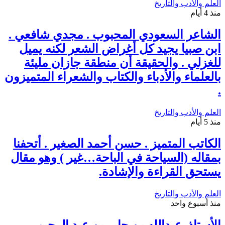
العلم والأدب والتاريخ
منذ 4 أيام
الشاعر السعودي المحبوب . مجدي شافعي .
ابن صبيا يجيد كل أغراض الشعر لكنه يميل
للغزلي . والحقيقة أن منطقة جازان مليئة
بالعلماء والأدباء والكتاب والشعراء المتميزون
.
العلم والأدب والتاريخ
منذ 5 أيام
الكاتب المتميز . حسن أحمد الصغير . أتحفنا
بمقاله (السياحة في الباحة…غير ) وهو مقال
يستحق القراءة والإشادة.
العلم والأدب والتاريخ
منذ أسبوع واحد
الأستاذ. عبدالله بن جابر بن عبد الرحيم.