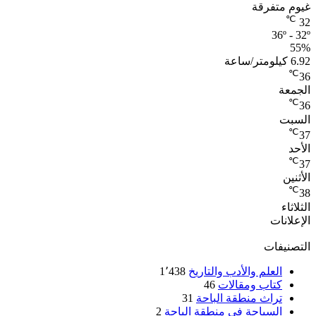
غيوم متفرقة
℃
32
36º - 32º
55%
6.92 كيلومتر/ساعة
℃
36
الجمعة
℃
36
السبت
℃
37
الأحد
℃
37
الأثنين
℃
38
الثلاثاء
الإعلانات
التصنيفات
العلم والأدب والتاريخ
1٬438
كتاب ومقالات
46
تراث منطقة الباحة
31
السياحة في منطقة الباحة
2