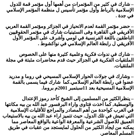
– شارك في كثير من المؤتمرات من أهمها أول مؤتمر قمة للدول
الإسلامية بالرباط وأول مؤتمر تأسيس ل منظمة المؤتمر الإسلامي
في جدة .
– حضر مؤتمر القمة لعدم الانحياز في الجزائر ومؤتمر القمة العربي
الأفريقي في القاهرة وفى الستينيات شارك في مؤتمر الحقوقيين
الناطقين باللغة الفرنسية في لومي وأشرف على المؤتمر الأول
الأفريقي ل رابطة العالم الإسلامي في نواكشوط .
– شارك في ندوات فكرية وعلمية كثيرة منها على الخصوص
الملتقيات الفكرية في الجزائر حيث قدم محاضرات مثبتة في مجلة
الملتقيات.
– وشارك في جولات الحوار الإسلامي المسيحي في روما و مدريد
عضوا في رابطة العالم الإسلامي.كما شارك فيما يسمى بالقمة
الإسلامية المسيحية بعد 11سبتمبر 2001م بروما.
– ينظرالكثير من المسلمين إلى الشيخ كأحد رموز الإعتدال
والوسطية, كما اخذت فتاوى واراء البرفسور عبد الله بن بيه مكانتها
في الغرب كواحدة من أهم المصادر والمراجع للأقليات الإسلامية
التي تعيش في تلك الدول. حيث تتميز اراء عبد الله بن بيه بالاستيعاب
العميق للاصول الشرعية والمعرفة الواعية بالواقع المعاصر مما
يمكنه من ايجاد الكثير من الحلول لمايستجد من عقبات في طريق
المسلم المعاصر.