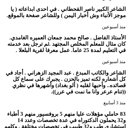
الشاعر الكبير ناصر القحطاني . في احدى ابداعاته ( يا
موجز الأنباء وش أخبار اليمن ) وللشاعر صفحة بالموقع.
منذ أسبوعين
الأستاذ الفاضل . صالح محمد جمعان العميره الغامدي.
كان مثال للمعلم المخلص المجتهد .ثم ترجل بعد خدمته
في التعليم لمدة 25 عاما. عمل معرفا لقرية البلعلا .
منذ أسبوعين
الشاعر والكاتب المبدع . عبد المجيد الزهراني . أجاد في
كل أشعاره لكنه تميز بالحزن . يجبرك على سماع كل
قصائده.. وأحبها لقلبه ( ألو بغداد) وأشهرها في نظري
((تنام عرعر وانا ما نمت في عرر)).
منذ 3 أسابيع
83 حاملي مؤهلات عليا منهم 5 بروفسيور منهم 3 أطباء
و32 يحملون الدكتوراه في عدة تخصصات وعدد 14
استشاري طب و32 طبيب في تخصصات مختلفة . وكلهم