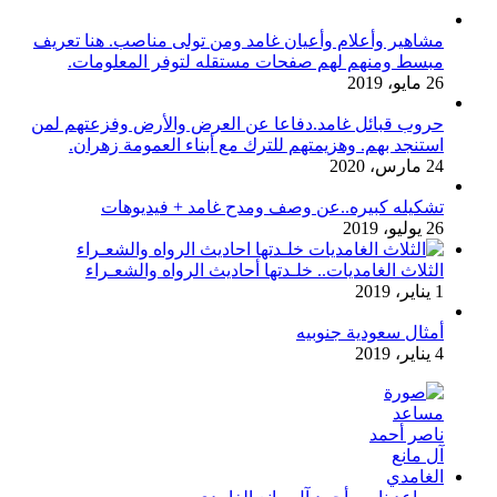
مشاهير وأعلام وأعيان غامد ومن تولى مناصب. هنا تعريف
مبسط ومنهم لهم صفحات مستقله لتوفر المعلومات.
26 مايو، 2019
حروب قبائل غامد.دفاعا عن العرض والأرض وفزعتهم لمن
استنجد بهم. وهزيمتهم للترك مع أبناء العمومة زهران.
24 مارس، 2020
تشكيله كبيره..عن وصف ومدح غامد + فيديوهات
26 يوليو، 2019
الثلاث الغامديات.. خلـدتها أحاديث الرواه والشعـراء
1 يناير، 2019
أمثال سعودية جنوبيه
4 يناير، 2019