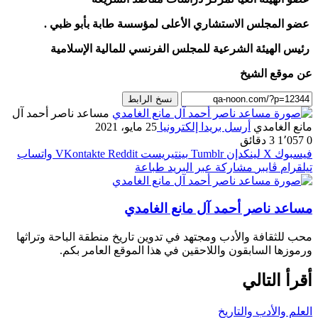
عضو المجلس الاستشاري الأعلى لمؤسسة طابة بأبو ظبي .
رئيس الهيئة الشرعية للمجلس الفرنسي للمالية الإسلامية
عن موقع الشيخ
نسخ الرابط
مساعد ناصر أحمد آل
مانع الغامدي
أرسل بريدا إلكترونيا
25 مايو، 2021
0
1٬057
3 دقائق
فيسبوك
‫X
لينكدإن
بينتيريست
واتساب
تيلقرام
ڤايبر
مشاركة عبر البريد
طباعة
مساعد ناصر أحمد آل مانع الغامدي
محب للثقافة والأدب ومجتهد في تدوين تاريخ منطقة الباحة وتراثها
ورموزها السابقون واللاحقين في هذا الموقع العامر بكم.
أقرأ التالي
العلم والأدب والتاريخ