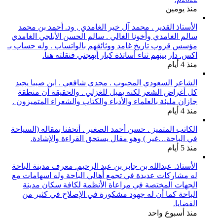
منذ يومين
الأستاذ القدير . محمد آل خير الغامدي , ود. أحمد بن محمد
سالم الغامدي وأخونا الغالي . سالم الحسن الأبلجي الغامدي
مؤسس قروب تاريخ غامد ووثائقهم بالواتساب . وله حساب بـ
اكس. دار بينهم ثناء أساتذة كبار أبهجني فنقلته هنا.
منذ 4 أيام
الشاعر السعودي المحبوب . مجدي شافعي . ابن صبيا يجيد
كل أغراض الشعر لكنه يميل للغزلي . والحقيقة أن منطقة
جازان مليئة بالعلماء والأدباء والكتاب والشعراء المتميزون .
منذ 4 أيام
الكاتب المتميز . حسن أحمد الصغير . أتحفنا بمقاله (السياحة
في الباحة…غير ) وهو مقال يستحق القراءة والإشادة.
منذ 5 أيام
الأستاذ. عبدالله بن جابر بن عبد الرحيم. معرف مدينة الباحة
له مشاركات عديدة في تجمع أهالي الباحة وله اسهامات مع
الجهات المختصة في مراعاة الأنظمة لكافة سكان مدينة
الباحة كما أن له جهود مشكورة في الإصلاح في كثير من
القضايا.
منذ أسبوع واحد