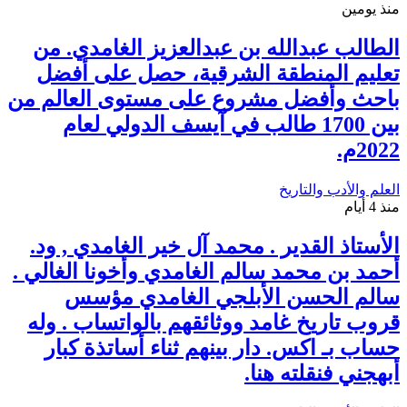
منذ يومين
الطالب عبدالله بن عبدالعزيز الغامدي. من
تعليم المنطقة الشرقية، حصل على أفضل
باحث وأفضل مشروع على مستوى العالم من
بين 1700 طالب في آيسف الدولي لعام
2022م.
العلم والأدب والتاريخ
منذ 4 أيام
الأستاذ القدير . محمد آل خير الغامدي , ود.
أحمد بن محمد سالم الغامدي وأخونا الغالي .
سالم الحسن الأبلجي الغامدي مؤسس
قروب تاريخ غامد ووثائقهم بالواتساب . وله
حساب بـ اكس. دار بينهم ثناء أساتذة كبار
أبهجني فنقلته هنا.