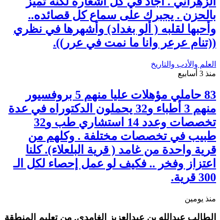
الزهراني . أجاد في كل أشعاره لكنه تميز
بالحزن . يجبرك على سماع كل قصائده..
وأحبها لقلبه ( ألو بغداد) وأشهرها في نظري
((تنام عرعر وانا ما نمت في عرر)).
العلم والأدب والتاريخ
منذ 3 أسابيع
83 حاملي مؤهلات عليا منهم 5 بروفسيور
منهم 3 أطباء و32 يحملون الدكتوراه في عدة
تخصصات وعدد 14 استشاري طب و32
طبيب في تخصصات مختلفة . وكلهم من
قرية واحدة من غامد ( قرية البلعلاء). كلنا
اعتزاز وفخر .. فكيف لو عمل إحصاء لكل الـ
300 قرية.
منذ يومين
الطالب عبدالله بن عبدالعزيز الغامدي. من تعليم المنطقة