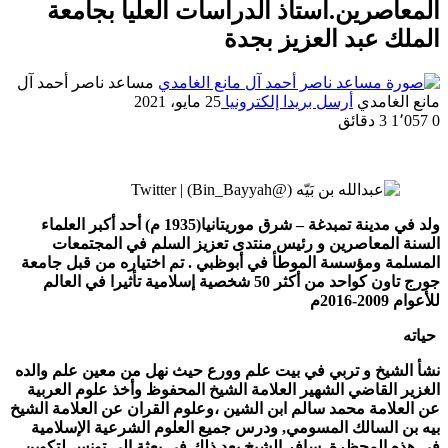
المعاصرين.أستاذ الدراسات العليا بجامعة
الملك عبد العزيز بجدة
مساعد ناصر أحمد آل
مانع الغامدي
أرسل بريدا إلكترونيا
25 مايو، 2021
0
1٬057
3 دقائق
ولد في مدينة تمبدغة – شرق موريتانيا(1935 م)
أحد أكبر العلماء
السنة المعاصرين و رئيس منتدى تعزيز السلم في المجتمعات
المسلمة ومؤسسة الموطأ في أبوظبي . تم اختياره من قبل جامعة
جورج تاون كواحد من أكثر 50 شخصية إسلامية تأثيرا في العالم
للأعوام 2009-2016م
حياته
نشأ الشيخ و تربي في بيت علم وورع حيث نهل من معين علم والده
الغزير القاضي الشهير العلامة الشيخ المحفوظ وأخذ علوم العربية
عن العلامة محمد سالم ابن الشين ،وعلوم القران عن العلامة الشيخ
بيه بن السالك المسومي, ودرس جميع العلوم الشرعية الإسلامية
في هذه المحظرة .سافر الشيخ بعد ذلك في بعثة إلى تونس لتكوين