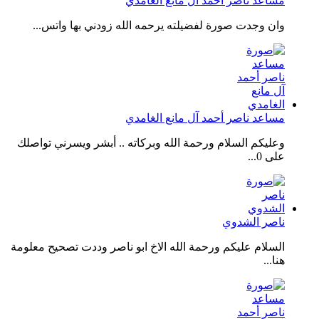
مساعد ناصر أحمد آل مانع الغامدي
وان وجدت صورة لفضيلته يرحمه الله زودني بها واتس...
مساعد ناصر أحمد آل مانع الغامدي
وعليكم السلام ورحمة الله وبركاته .. أبشر ويسرني تواصلك
على 0...
ناصر الشدوي
السلام عليكم ورحمة الله الاخ ابو ناصر وددت تصحيح معلومة
هنا...