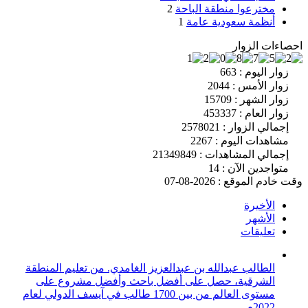
مخترعوا منطقة الباحة
2
أنظمة سعودية عامة
1
احصاءات الزوار
زوار اليوم : 663
زوار الأمس : 2044
زوار الشهر : 15709
زوار العام : 453337
إجمالي الزوار : 2578021
مشاهدات اليوم : 2267
إجمالي المشاهدات : 21349849
متواجدين الآن : 14
وقت خادم الموقع : 2026-08-07
الأخيرة
الأشهر
تعليقات
الطالب عبدالله بن عبدالعزيز الغامدي. من تعليم المنطقة
الشرقية، حصل على أفضل باحث وأفضل مشروع على
مستوى العالم من بين 1700 طالب في آيسف الدولي لعام
2022م.