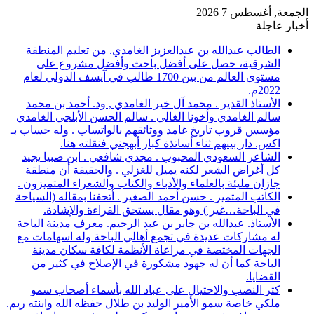
الجمعة, أغسطس 7 2026
أخبار عاجلة
الطالب عبدالله بن عبدالعزيز الغامدي. من تعليم المنطقة
الشرقية، حصل على أفضل باحث وأفضل مشروع على
مستوى العالم من بين 1700 طالب في آيسف الدولي لعام
2022م.
الأستاذ القدير . محمد آل خير الغامدي , ود. أحمد بن محمد
سالم الغامدي وأخونا الغالي . سالم الحسن الأبلجي الغامدي
مؤسس قروب تاريخ غامد ووثائقهم بالواتساب . وله حساب بـ
اكس. دار بينهم ثناء أساتذة كبار أبهجني فنقلته هنا.
الشاعر السعودي المحبوب . مجدي شافعي . ابن صبيا يجيد
كل أغراض الشعر لكنه يميل للغزلي . والحقيقة أن منطقة
جازان مليئة بالعلماء والأدباء والكتاب والشعراء المتميزون .
الكاتب المتميز . حسن أحمد الصغير . أتحفنا بمقاله (السياحة
في الباحة…غير ) وهو مقال يستحق القراءة والإشادة.
الأستاذ. عبدالله بن جابر بن عبد الرحيم. معرف مدينة الباحة
له مشاركات عديدة في تجمع أهالي الباحة وله اسهامات مع
الجهات المختصة في مراعاة الأنظمة لكافة سكان مدينة
الباحة كما أن له جهود مشكورة في الإصلاح في كثير من
القضايا.
كثر النصب والاحتيال على عباد الله بأسماء أصحاب سمو
ملكي خاصة سمو الأمير الوليد بن طلال حفظه الله وابنته ريم.