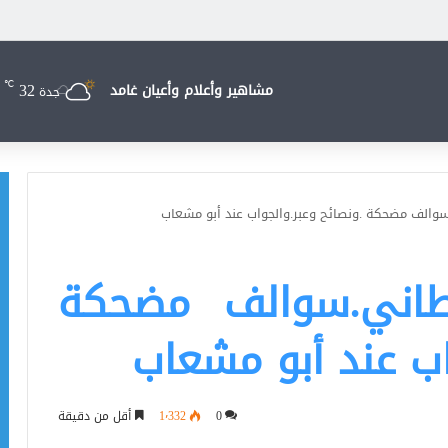
32
℃
مشاهير وأعلام وأعيان غامد
جدة
والف مضحكة .ونصائح وعبر.والجواب عند أبو مشعاب
طاني.سوالف مضحكة
اب عند أبو مشعاب
0
1٬332
أقل من دقيقة