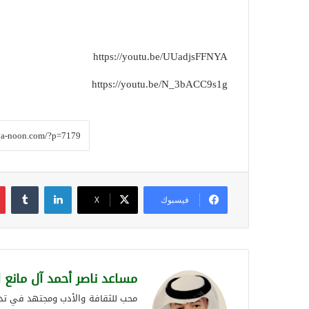
https://youtu.be/UUadjsFFNYA
https://youtu.be/N_3bACC9s1g
لينكدإن
فيسبوك
‫X
مساعد ناصر أحمد آل مانع 
محب للثقافة والأدب ومجتهد في تدوي