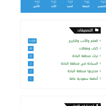
37
37
37
35
37
℃
℃
℃
℃
℃
الخميس
الجمعة
السبت
الأحد
الأثنين
التصنيفات
العلم والأدب والتاريخ
1٬438
كتاب ومقالات
46
تراث منطقة الباحة
31
السياحة في منطقة الباحة
2
مخترعوا منطقة الباحة
2
أنظمة سعودية عامة
1