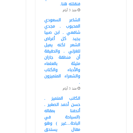
فنقلته هنا.
منذ 3 أيام
الشاعر السعودي
المحبوب . مجدي
شافعي . ابن صبيا
يجيد كل أغراض
الشعر لكنه يميل
للغزلي . والحقيقة
أن منطقة جازان
مليئة بالعلماء
والأدباء والكتاب
والشعراء المتميزون
.
منذ 3 أيام
الكاتب المتميز .
حسن أحمد الصغير .
أتحفنا بمقاله
(السياحة في
الباحة…غير ) وهو
مقال يستحق