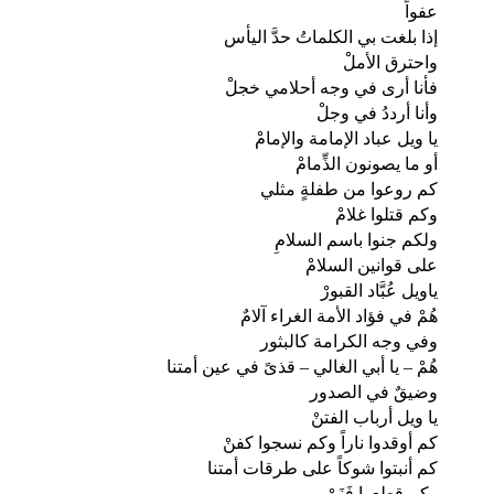
عفواً
إذا بلغت بي الكلماتُ حدَّ اليأس
واحترق الأملْ
فأنا أرى في وجه أحلامي خجلْ
وأنا أرددُ في وجلْ
يا ويل عباد الإمامة والإمامْ
أو ما يصونون الذِّمامْ
كم روعوا من طفلةٍ مثلي
وكم قتلوا غلامْ
ولكم جنوا باسم السلامِ
على قوانين السلامْ
ياويل عُبَّاد القبورْ
هُمْ في فؤاد الأمة الغراء آلامٌ
وفي وجه الكرامة كالبثور
هُمْ – يا أبي الغالي – قذىً في عين أمتنا
وضيقٌ في الصدور
يا ويل أرباب الفتنْ
كم أوقدوا ناراً وكم نسجوا كفنْ
كم أنبتوا شوكاً على طرقات أمتنا
وكم قطعوا فَنَنْ