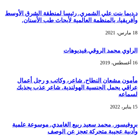
د.ديما بنت علي الشمري. رئيسا لمنطقة الشرق الأوسط
وأفريقيا، بالمنظمة العالمية لأبحاث طب الأسنان.
18 مارس، 2021
الراوي محمد الروقي.فيديوهات
16 أغسطس، 2019
مأمون مشعان النطاح. شاعر، وكاتب و رجل أعمال
عراقي يحمل الجنسية الهولندية. شاعر عذب يجذبك
لسماعه
15 يناير، 2022
بروفيسور. محمد سعيد ربيع الغامدي. موسوعة علمية
وأدبية عجيبة متحركة تعجز عن الوصف