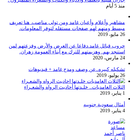
منذ 5 أيام
مشاهير وأعلام وأعيان غامد ومن تولى مناصب. هنا تعريف
مبسط ومنهم لهم صفحات مستقله لتوفر المعلومات.
26 مايو، 2019
حروب قبائل غامد.دفاعا عن العرض والأرض وفزعتهم لمن
استنجد بهم. وهزيمتهم للترك مع أبناء العمومة زهران.
24 مارس، 2020
تشكيله كبيره..عن وصف ومدح غامد + فيديوهات
26 يوليو، 2019
الثلاث الغامديات.. خلـدتها أحاديث الرواه والشعـراء
1 يناير، 2019
أمثال سعودية جنوبيه
4 يناير، 2019