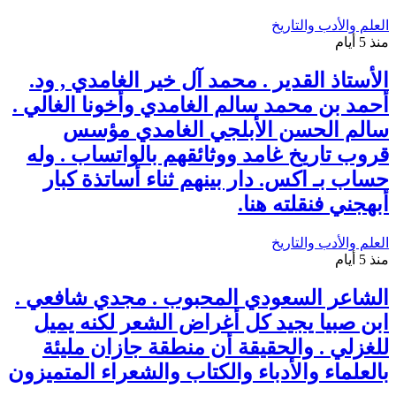
العلم والأدب والتاريخ
منذ 5 أيام
الأستاذ القدير . محمد آل خير الغامدي , ود.
أحمد بن محمد سالم الغامدي وأخونا الغالي .
سالم الحسن الأبلجي الغامدي مؤسس
قروب تاريخ غامد ووثائقهم بالواتساب . وله
حساب بـ اكس. دار بينهم ثناء أساتذة كبار
أبهجني فنقلته هنا.
العلم والأدب والتاريخ
منذ 5 أيام
الشاعر السعودي المحبوب . مجدي شافعي .
ابن صبيا يجيد كل أغراض الشعر لكنه يميل
للغزلي . والحقيقة أن منطقة جازان مليئة
بالعلماء والأدباء والكتاب والشعراء المتميزون
.