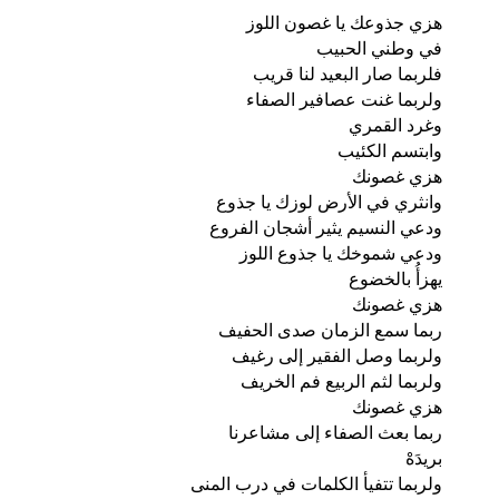
هزي جذوعك يا غصون اللوز
في وطني الحبيب
فلربما صار البعيد لنا قريب
ولربما غنت عصافير الصفاء
وغرد القمري
وابتسم الكئيب
هزي غصونك
وانثري في الأرض لوزك يا جذوع
ودعي النسيم يثير أشجان الفروع
ودعي شموخك يا جذوع اللوز
يهزأُ بالخضوع
هزي غصونك
ربما سمع الزمان صدى الحفيف
ولربما وصل الفقير إلى رغيف
ولربما لثم الربيع فم الخريف
هزي غصونك
ربما بعث الصفاء إلى مشاعرنا
بريدَهْ
ولربما تتفيأ الكلمات في درب المنى