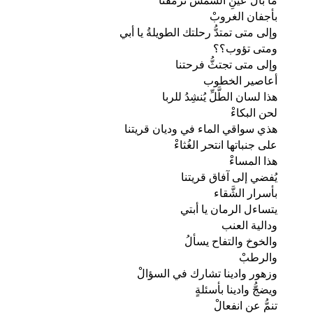
ما بال عينِ الشمس ترمقنا
بأجفان الغروبْ
وإلى متى تمتدُّ رحلتك الطويلةُ يا أبي
ومتى تؤوب؟؟
وإلى متى تجتثُّ فرحتنا
أعاصير الخطوب
هذا لسان الطَّلِّ يُنشِدُ للربا
لحن البكاءْ
هذي سواقي الماء في وديان قريتنا
على جنباتها انتحر الغُثاءْ
هذا المساءْ
يُفضي إلى آفاق قريتنا
بأسرار الشَّقاء
يتساءل الرمان يا أبتي
ودالية العنب
والخوخ والتفاح يسألُ
والرطبْ
وزهور وادينا تشارك في السؤالْ
ويضجُّ وادينا بأسئلةٍ
تنمُّ عن انفعالْ