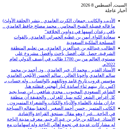
السبت, أغسطس 8 2026
أخبار عاجلة
الأديب والكاتب .جمعان الكرت الغامدي . ينشر (الحلقة الأولىً)
ما قاله فضيلة الشيخ المحامي . محمد مصلح حافظ الغامدي ..
باقي رغدان اسمها في دواوين الخلافة”
سعادة اللواء. أيمن بن عطيه الحمراني الغامدي. بالقوات
المسلحة الملكية السعودية
الطالب عبدالله بن عبدالعزيز الغامدي. من تعليم المنطقة
الشرقية، حصل على أفضل باحث وأفضل مشروع على
مستوى العالم من بين 1700 طالب في آيسف الدولي لعام
2022م.
الأستاذ القدير . محمد آل خير الغامدي , ود. أحمد بن محمد
سالم الغامدي وأخونا الغالي . سالم الحسن الأبلجي الغامدي
مؤسس قروب تاريخ غامد ووثائقهم بالواتساب . وله حساب بـ
اكس. دار بينهم ثناء أساتذة كبار أبهجني فنقلته هنا.
الشاعر السعودي المحبوب . مجدي شافعي . ابن صبيا يجيد
كل أغراض الشعر لكنه يميل للغزلي . والحقيقة أن منطقة
جازان مليئة بالعلماء والأدباء والكتاب والشعراء المتميزون .
الكاتب المتميز . حسن أحمد الصغير . أتحفنا بمقاله (السياحة
في الباحة…غير ) وهو مقال يستحق القراءة والإشادة.
الأستاذ. عبدالله بن جابر بن عبد الرحيم. معرف مدينة الباحة
له مشاركات عديدة في تجمع أهالي الباحة وله اسهامات مع