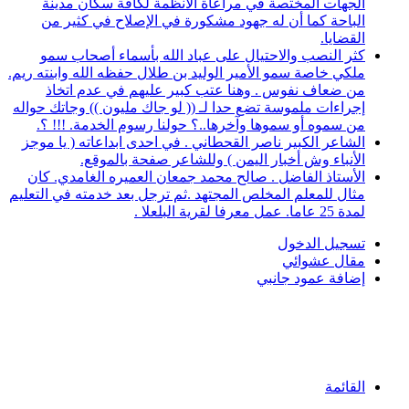
الجهات المختصة في مراعاة الأنظمة لكافة سكان مدينة
الباحة كما أن له جهود مشكورة في الإصلاح في كثير من
القضايا.
كثر النصب والاحتيال على عباد الله بأسماء أصحاب سمو
ملكي خاصة سمو الأمير الوليد بن طلال حفظه الله وابنته ريم.
من ضعاف نفوس . وهنا عتب كبير عليهم في عدم اتخاذ
إجراءات ملموسة تضع حدا لـ (( لو جاك مليون )) وجاتك حواله
من سموه أو سموها وآخرها..؟ حولنا رسوم الخدمة. !!! ؟.
الشاعر الكبير ناصر القحطاني . في احدى ابداعاته ( يا موجز
الأنباء وش أخبار اليمن ) وللشاعر صفحة بالموقع.
الأستاذ الفاضل . صالح محمد جمعان العميره الغامدي. كان
مثال للمعلم المخلص المجتهد .ثم ترجل بعد خدمته في التعليم
لمدة 25 عاما. عمل معرفا لقرية البلعلا .
تسجيل الدخول
مقال عشوائي
إضافة عمود جانبي
القائمة