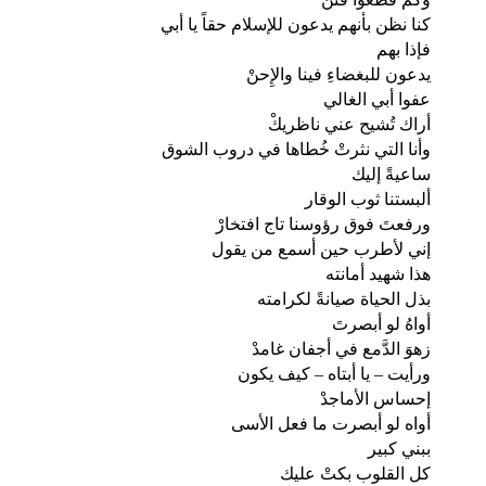
كنا نظن بأنهم يدعون للإسلام حقاً يا أبي
فإذا بهم
يدعون للبغضاءِ فينا والإِحنْ
عفوا أبي الغالي
أراك تُشيح عني ناظريكْ
وأنا التي نثرتْ خُطاها في دروب الشوق
ساعيةً إليك
ألبستنا ثوب الوقار
ورفعتَ فوق رؤوسنا تاج افتخارْ
إني لأطرب حين أسمع من يقول
هذا شهيد أمانته
بذل الحياة صيانةً لكرامته
أواهُ لو أبصرتَ
زهوَ الدَّمع في أجفان غامدْ
ورأيت – يا أبتاه – كيف يكون
إحساس الأماجدْ
أواه لو أبصرت ما فعل الأسى
ببني كبير
كل القلوب بكتْ عليك