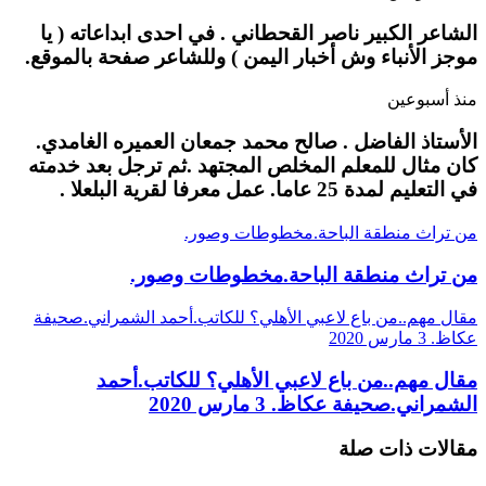
الشاعر الكبير ناصر القحطاني . في احدى ابداعاته ( يا
موجز الأنباء وش أخبار اليمن ) وللشاعر صفحة بالموقع.
منذ أسبوعين
الأستاذ الفاضل . صالح محمد جمعان العميره الغامدي.
كان مثال للمعلم المخلص المجتهد .ثم ترجل بعد خدمته
في التعليم لمدة 25 عاما. عمل معرفا لقرية البلعلا .
من تراث منطقة الباحة.مخطوطات وصور.
من تراث منطقة الباحة.مخطوطات وصور.
مقال مهم..من باع لاعبي الأهلي؟ للكاتب.أحمد الشمراني.صحيفة
عكاظ. 3 مارس 2020
مقال مهم..من باع لاعبي الأهلي؟ للكاتب.أحمد
الشمراني.صحيفة عكاظ. 3 مارس 2020
مقالات ذات صلة