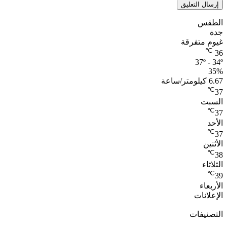
الطقس
جدة
غيوم متفرقة
℃
36
37º - 34º
35%
6.67 كيلومتر/ساعة
℃
37
السبت
℃
37
الأحد
℃
37
الأثنين
℃
38
الثلاثاء
℃
39
الأربعاء
الإعلانات
التصنيفات