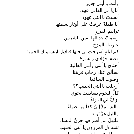
وأنت يا أبتي جدير
أنا يا أبي الغالي عهود
أنسيتَ يا أبتي عهود
أنا طفلةٌُ عزفتْ على أوتار بسمتها
ترانيم الفرح
رسمتْ جدائلُها لعين الشمس
خارطة المرَحْ
كم ليلةٍ أسرجتَ لي فيها قناديل ابتسامتك الحبيبهْ
فصفا فؤادي وانشرحْ
أختايَ يا أبتي وأمي الغاليهْ
يسألنَ عنك رحاب قريتنا
وصوت الساقيهْ
أرحلت يا أبتي الحبيب؟؟
كلُّ النجوم تسابقت نحوي
تزفُّ لي العزاءْ
والبدر مدَّ إليَّ كفاً من ضياءْ
والليل هزَّ ثيابه
فانهلَّ من أطرافها حزنُ المساء
تتساءل المرزوق يا أبتي الحبيب