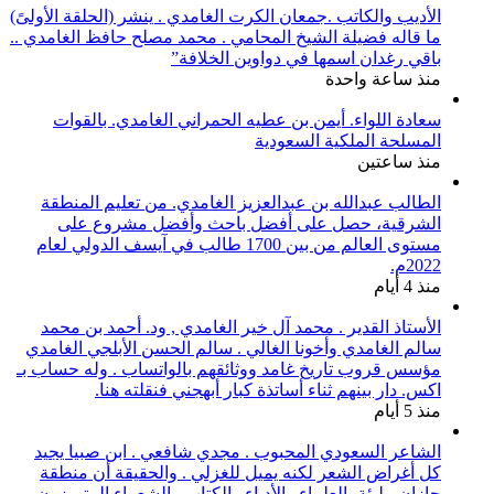
الأديب والكاتب .جمعان الكرت الغامدي . ينشر (الحلقة الأولىً)
ما قاله فضيلة الشيخ المحامي . محمد مصلح حافظ الغامدي ..
باقي رغدان اسمها في دواوين الخلافة”
منذ ساعة واحدة
سعادة اللواء. أيمن بن عطيه الحمراني الغامدي. بالقوات
المسلحة الملكية السعودية
منذ ساعتين
الطالب عبدالله بن عبدالعزيز الغامدي. من تعليم المنطقة
الشرقية، حصل على أفضل باحث وأفضل مشروع على
مستوى العالم من بين 1700 طالب في آيسف الدولي لعام
2022م.
منذ 4 أيام
الأستاذ القدير . محمد آل خير الغامدي , ود. أحمد بن محمد
سالم الغامدي وأخونا الغالي . سالم الحسن الأبلجي الغامدي
مؤسس قروب تاريخ غامد ووثائقهم بالواتساب . وله حساب بـ
اكس. دار بينهم ثناء أساتذة كبار أبهجني فنقلته هنا.
منذ 5 أيام
الشاعر السعودي المحبوب . مجدي شافعي . ابن صبيا يجيد
كل أغراض الشعر لكنه يميل للغزلي . والحقيقة أن منطقة
جازان مليئة بالعلماء والأدباء والكتاب والشعراء المتميزون .