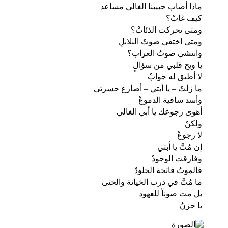
ماذا أصاب حبيبنا الغالي مساعد
كيف غابْ؟
ومتى تحركت الذئابْ؟
ومتى اختفى صوتُ البلابلِ
وانتشى صوتُ الغراب؟
يا ويح قلبي من سؤالٍ
لا أطيق له جوابْ
ما زلتُ – يا أبتي – أصارع حسرتي
وأسد ساقية الدموعْ
أهوى رجوعك يا أبي الغالي
ولكنْ
لا رجوعْ
إن مُتَّ يا أبتي
وفارقت الوجودْ
فالموتُ فاتحة الخلودْ
ما مُتَّ في درب الخيانة والخنى
بل مت صوناً للعهود
يا حزنُ