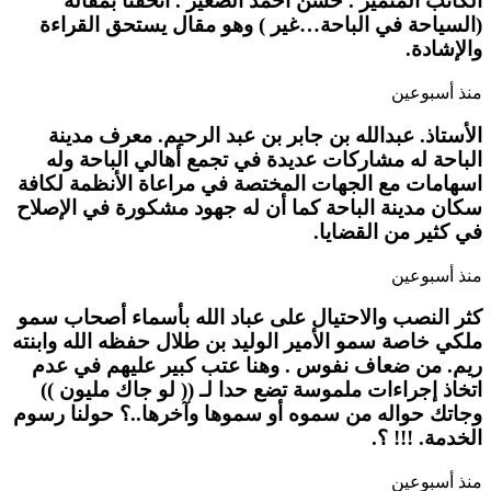
الكاتب المتميز . حسن أحمد الصغير . أتحفنا بمقاله
(السياحة في الباحة…غير ) وهو مقال يستحق القراءة
والإشادة.
منذ أسبوعين
الأستاذ. عبدالله بن جابر بن عبد الرحيم. معرف مدينة
الباحة له مشاركات عديدة في تجمع أهالي الباحة وله
اسهامات مع الجهات المختصة في مراعاة الأنظمة لكافة
سكان مدينة الباحة كما أن له جهود مشكورة في الإصلاح
في كثير من القضايا.
منذ أسبوعين
كثر النصب والاحتيال على عباد الله بأسماء أصحاب سمو
ملكي خاصة سمو الأمير الوليد بن طلال حفظه الله وابنته
ريم. من ضعاف نفوس . وهنا عتب كبير عليهم في عدم
اتخاذ إجراءات ملموسة تضع حدا لـ (( لو جاك مليون ))
وجاتك حواله من سموه أو سموها وآخرها..؟ حولنا رسوم
الخدمة. !!! ؟.
منذ أسبوعين