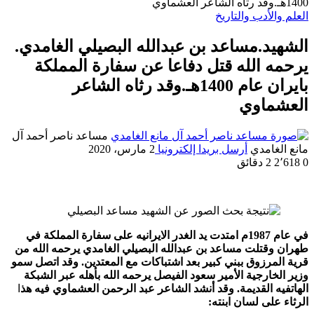
1400هـ.وقد رثاه الشاعر العشماوي
العلم والأدب والتاريخ
الشهيد.مساعد بن عبدالله البصيلي الغامدي.
يرحمه الله قتل دفاعا عن سفارة المملكة
بايران عام 1400هـ.وقد رثاه الشاعر
العشماوي
مساعد ناصر أحمد آل
مانع الغامدي
أرسل بريدا إلكترونيا
2 مارس، 2020
0
2٬618
2 دقائق
في عام 1987م امتدت يد الغدر الايرانيه على سفارة المملكة في
طهران وقتلت مساعد بن عبدالله البصيلي الغامدي يرحمه الله من
قرية المرزوق ببني كبير بعد اشتباكات مع المعتدين. وقد اتصل سمو
وزير الخارجية الأمير سعود الفيصل يرحمه الله بأهله عبر الشبكة
الهاتفيه القديمة. وقد أنشد الشاعر عبد الرحمن العشماوي فيه هذ
ا
الرثاء على لسان ابنته: