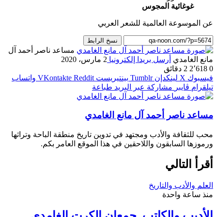
غوغائية المجوس
عن الموسوعة العالمية للشعر العربي
نسخ الرابط
مساعد ناصر أحمد آل
مانع الغامدي
أرسل بريدا إلكترونيا
2 مارس، 2020
0
2٬618
2 دقائق
فيسبوك
‫X
لينكدإن
بينتيريست
واتساب
تيلقرام
ڤايبر
مشاركة عبر البريد
طباعة
مساعد ناصر أحمد آل مانع الغامدي
محب للثقافة والأدب ومجتهد في تدوين تاريخ منطقة الباحة وتراثها
ورموزها السابقون واللاحقين في هذا الموقع العامر بكم.
أقرأ التالي
العلم والأدب والتاريخ
منذ ساعة واحدة
الأديب والكاتب .جمعان الكرت الغامدي .