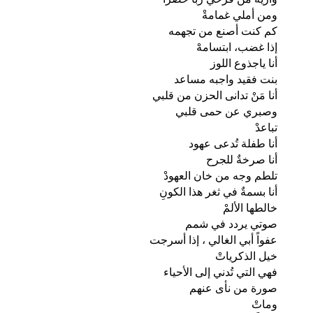
ومن أملي غمامةْ
كم كنت أصنع من تجهمه
إذا غضب، ابتسامهْ
أنا ياجذوع اللوز
بنت فقيد واجبه مساعد
أنا مَنْ تدانى الحزن من قلبي
وصبري عن حمى قلبي
تباعدْ
أنا طفلة تُدعى عهود
أنا صرخةٌ للجرح
تلطم وجه من خان العهودْ
أنا بسمةٌ في ثغر هذا الكونِ
خالطها الألمْ
صوتي يردد في شمم
عفواً أبي الغالي ، إذا أسرجت
خيل الذكرياتْ
فهي التي تُدني إلى الأحياء
صورة من نأى عنهم
وماتْ