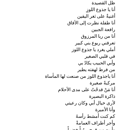
ظل القصيدة
أنا يا جذوع اللوزِ
أغنيةٌ على ثغر اليقين
أنا طفلة نظرت إلى الأفاق
رافعة الجبين
أنا من ربا المرزوق
تعرفني ربوع بني كبير
أملي يغرد يا جذوع اللوز
في قلبي الصغير
وأبي الحبيب يكادُ بي
من فرط لهفته يطير
أنا ياجذوع اللوز من صنعت لها المأساة
مركبةً صغيرة
أنا مَنْ قدحْتُ على مدى الأحلام
ذاكرة البصيرة
لأرى خيال أبي وكان رعيتي
وأنا الأميرة
كم كنت أمشط رأسهُ
وأجر أطراف العمامةْ
وأريه من فرحي رُباً خضراً