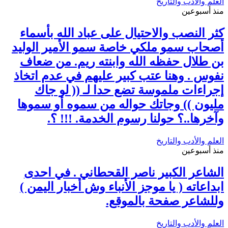
العلم والأدب والتاريخ
منذ أسبوعين
كثر النصب والاحتيال على عباد الله بأسماء
أصحاب سمو ملكي خاصة سمو الأمير الوليد
بن طلال حفظه الله وابنته ريم. من ضعاف
نفوس . وهنا عتب كبير عليهم في عدم اتخاذ
إجراءات ملموسة تضع حدا لـ (( لو جاك
مليون )) وجاتك حواله من سموه أو سموها
وآخرها..؟ حولنا رسوم الخدمة. !!! ؟.
العلم والأدب والتاريخ
منذ أسبوعين
الشاعر الكبير ناصر القحطاني . في احدى
ابداعاته ( يا موجز الأنباء وش أخبار اليمن )
وللشاعر صفحة بالموقع.
العلم والأدب والتاريخ