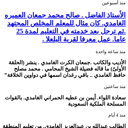
منذ أسبوعين
الأستاذ الفاضل . صالح محمد جمعان العميره
الغامدي. كان مثال للمعلم المخلص المجتهد
.ثم ترجل بعد خدمته في التعليم لمدة 25
عاما. عمل معرفا لقرية البلعلا .
منذ ساعة واحدة
الأديب والكاتب .جمعان الكرت الغامدي . ينشر (الحلقة
الأولىً) ما قاله فضيلة الشيخ المحامي . محمد مصلح
حافظ الغامدي .. باقي رغدان اسمها في دواوين الخلافة”
منذ ساعتين
سعادة اللواء. أيمن بن عطيه الحمراني الغامدي. بالقوات
المسلحة الملكية السعودية
منذ 4 أيام
الطالب عبدالله بن عبدالعزيز الغامدي. من تعليم المنطقة