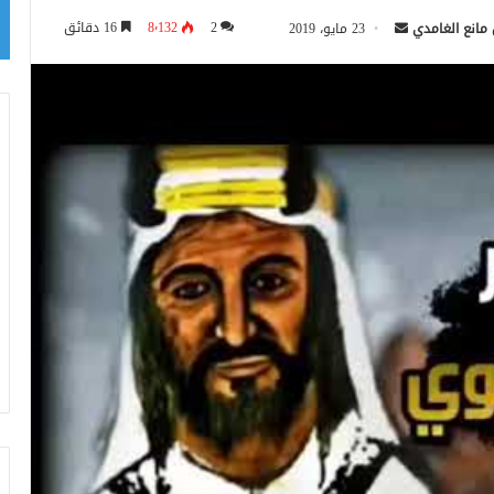
أرسل
2
8٬132
16 دقائق
 مانع الغامدي
23 مايو، 2019
بريدا
إلكترونيا