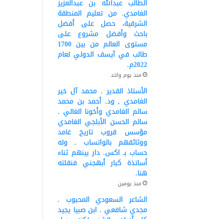
الطالب عبدالله بن عبدالعزيز
الغامدي. من تعليم المنطقة
الشرقية، حصل على أفضل
باحث وأفضل مشروع على
مستوى العالم من بين 1700
طالب في آيسف الدولي لعام
2022م.
منذ يوم واحد
الأستاذ القدير . محمد آل خير
الغامدي , ود. أحمد بن محمد
سالم الغامدي وأخونا الغالي .
سالم الحسن الأبلجي الغامدي
مؤسس قروب تاريخ غامد
ووثائقهم بالواتساب . وله
حساب بـ اكس. دار بينهم ثناء
أساتذة كبار أبهجني فنقلته
هنا.
منذ يومين
الشاعر السعودي المحبوب .
مجدي شافعي . ابن صبيا يجيد