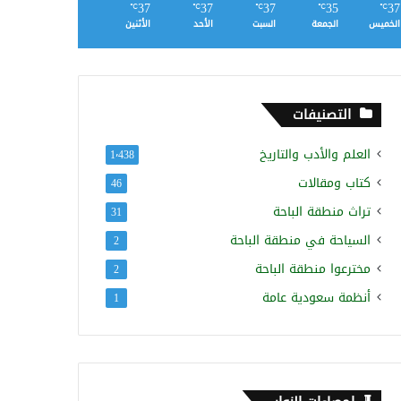
37
37
37
35
37
℃
℃
℃
℃
℃
الخميس
الجمعة
السبت
الأحد
الأثنين
التصنيفات
العلم والأدب والتاريخ
1٬438
كتاب ومقالات
46
تراث منطقة الباحة
31
السياحة في منطقة الباحة
2
مخترعوا منطقة الباحة
2
أنظمة سعودية عامة
1