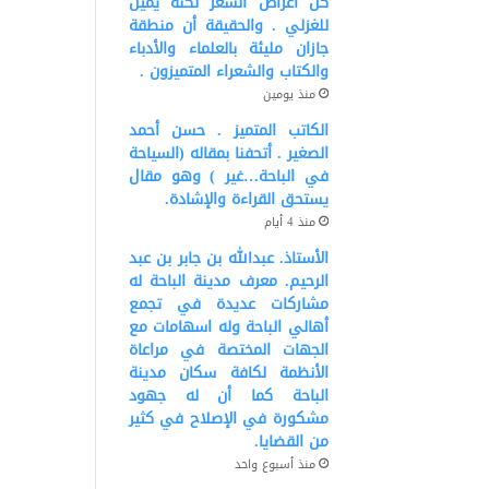
كل أغراض الشعر لكنه يميل
للغزلي . والحقيقة أن منطقة
جازان مليئة بالعلماء والأدباء
والكتاب والشعراء المتميزون .
منذ يومين
الكاتب المتميز . حسن أحمد
الصغير . أتحفنا بمقاله (السياحة
في الباحة…غير ) وهو مقال
يستحق القراءة والإشادة.
منذ 4 أيام
الأستاذ. عبدالله بن جابر بن عبد
الرحيم. معرف مدينة الباحة له
مشاركات عديدة في تجمع
أهالي الباحة وله اسهامات مع
الجهات المختصة في مراعاة
الأنظمة لكافة سكان مدينة
الباحة كما أن له جهود
مشكورة في الإصلاح في كثير
من القضايا.
منذ أسبوع واحد