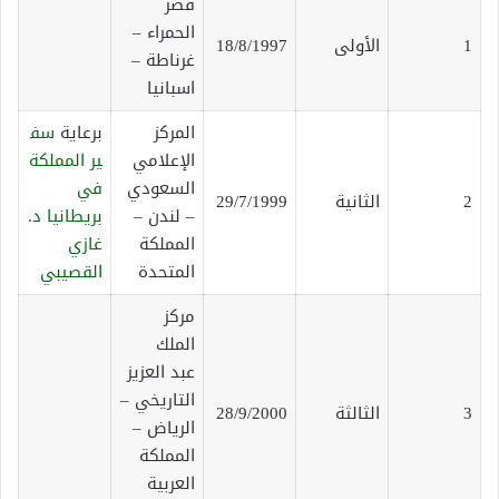
قصر
الحمراء –
1
الأولى
18/8/1997
غرناطة –
اسبانيا
المركز
برعاية
سف
الإعلامي
ير المملكة
السعودي
في
2
الثانية
29/7/1999
– لندن –
بريطانيا
د.
المملكة
غازي
المتحدة
القصيبي
مركز
الملك
عبد العزيز
التاريخي –
3
الثالثة
28/9/2000
الرياض –
المملكة
العربية