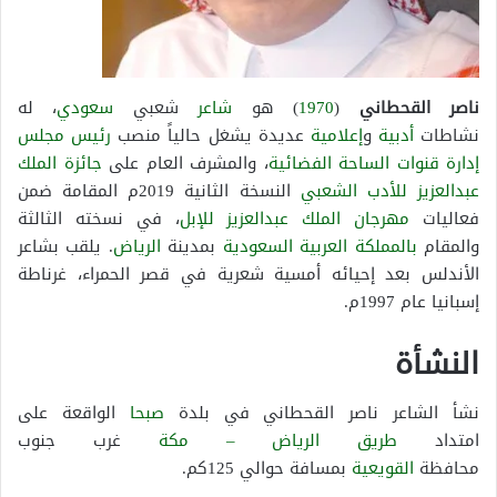
ناصر القحطاني
(
1970
) هو
شاعر
شعبي
سعودي
، له
نشاطات
أدبية
و
إعلامية
عديدة يشغل حالياً منصب
رئيس مجلس
إدارة
قنوات الساحة الفضائية
، والمشرف العام على
جائزة الملك
عبدالعزيز للأدب الشعبي
النسخة الثانية 2019م المقامة ضمن
فعاليات
مهرجان الملك عبدالعزيز للإبل
، في نسخته الثالثة
والمقام
بالمملكة العربية السعودية
بمدينة
الرياض
. يلقب بشاعر
الأندلس بعد إحيائه أمسية شعرية في قصر الحمراء، غرناطة
إسبانيا عام 1997م.
النشأة
نشأ الشاعر ناصر القحطاني في بلدة
صبحا
الواقعة على
امتداد
طريق الرياض – مكة
غرب جنوب
محافظة
القويعية
بمسافة حوالي 125كم.