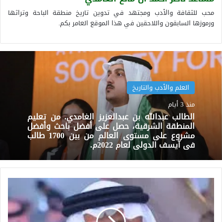
محب للثقافة والأدب ومجتهد في تدوين تاريخ منطقة الباحة وتراثها
ورموزها السابقون واللاحقين في هذا الموقع العامر بكم.
العلم والأدب والتاريخ
منذ 3 أيام
الطالب عبدالله بن عبدالعزيز الغامدي. من تعليم
المنطقة الشرقية، حصل على أفضل باحث وأفضل
مشروع على مستوى العالم من بين 1700 طالب
في آيسف الدولي لعام 2022م.
الإعلامي
الأستاذ
المستشار/
حسن