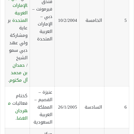
فندق
الإمارات
فيرمونت –
العربية
دبي –
5
الخامسة
10/2/2004
المتحدة
بر
الإمارات
عاية
العربية
ومشاركة
المتحدة
ولي عهد
دبي سمو
الشيخ
/
حمدان
بن محمد
آل مكتوم
.
عنيزة –
كختام
القصيم –
فعاليات
م
6
السادسة
26/1/2005
المملكة
هرجان
العربية
الغضا
.
السعودية