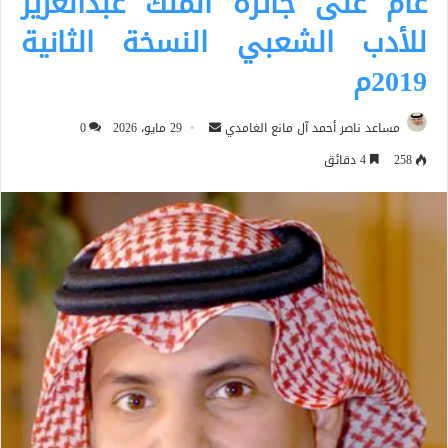
عام على جائزة الملك عبدالعزيز
للأدب الشعبي النسخة الثانية
2019م
أرسل
مساعد ناصر أحمد آل مانع الغامدي
29 مايو، 2026
0
بريدا
258
4 دقائق
إلكترونيا