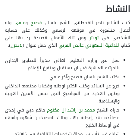
النشاط
كتب الشاعر ناصر القحطاني الشعر بلسان
فصيح
و
عامي
وله
أعمال منشورة في موقعه الرسمي وكذلك على حسابه
الشخصي في
تويتر
ومن تلك الأعمال قصيدة رد بها على
كتاب
للداعية السعودي عائض القرني
الذي حمل عنوان (
لاتحزن
).
عمل في وزارة التعليم العالي مديراً للتطوير الإداري
بالمرتبة العاشرة قبل ان يستقيل ويتفرغ للإعلام.
يكتب الشعر بلسان فصيح وآخر عامي.
خرج عن السائد وكتب الكثير لوطنه وقضايا مجتمعه الداخلي
وطرق العديد من المواضيع التي تمس الأمتين العربية
والإسلامية.
جاراه الشيخ
محمد بن راشد ال مكتوم
حاكم دبي في إحدى
قصائده بعد إعجابه بها، ونالت القصيدتان شهرة واسعة
في أوساط الخليج.
شارك في تأسيس مجلة شخصيات الثقافية في 2005م.