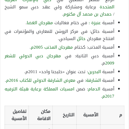
المتحدة
برعاية ومشاركة ولي عهد دبي سمو الشيخ
/
حمدان بن محمد آل مكتوم
.
أمسية
عنيزة
:
في ختام فعاليات
مهرجان الغضا
.
أمسية حائل: في مركز الروشن للمعارض والمؤتمرات في
افتتاح مهرجان
حائل
السياحي.
أمسية المذنب: كختام
مهرجان المذنب 2005م
.
أمسية دبي الثانية: في
مهرجان دبي الدولي للشعر
2009
م.
أمسية
البحرين
: تحت عنوان «خليجنا واحد» 2011م.
أمسية
الشارقة
: في
معرض الشارقة الدولي للكتاب 2016م
.
أمسية
الدمام
: ضمن
امسيات المملكة برعاية هيئة الترفيه
2017م
.
مكان
تفاصيل
م
الأمسية
التاريخ
الاقامة
الأمسية