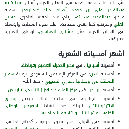
غنّى له اغلب نجوم الغناء في الوطن العربي أمثال
عبدالكريم
عبدالقادر
،
علي بن محمد
،
أصاله
،
خالد عبدالرحمن
، سميه
قيصر،
عبدالمجيد عبدالله
، أريام، عبد المنعم العامري،
حسين
العلي
وغيرهم، كما تغنى بقصائده اغلب نجوم الشيلات والإنشاد
في الوطن العربي مثل
مشاري العفاسي
، ابوعلي العميرة
وغيرهم.
أشهر أمسياته الشعرية
أمسيته
أسبانيا :
في
قصر الحمراء العظيم
بغرناطة
.
أمسيته
لندن
: في المركز الإعلامي السعودي برعاية
سفير
المملكة في بريطانيا
د.غازي القصيبي
-رحمه الله-.
أمسية
الرياض
: في
مركز الملك عبدالعزيز التاريخي
بالرياض
.
أمسية الجنادية: في قاعة الملك فيصل
بفندق
الانتركونتننتال
بالرياض ضمن نشاط
المهرجان الوطني
الخامس عشر للتراث والثقافة بالجنادرية
.
أمسية دبي الأولى: في فندق فيرمونت كختام الملتقى
الرابع للشعر الشعبي في
دبي
بالإمارات العربية