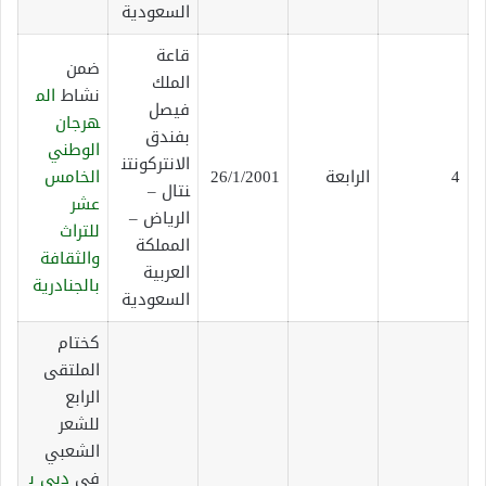
السعودية
قاعة
ضمن
الملك
نشاط
الم
فيصل
هرجان
بفندق
الوطني
الانتركونتن
4
الرابعة
26/1/2001
الخامس
نتال –
عشر
الرياض –
للتراث
المملكة
والثقافة
العربية
بالجنادرية
السعودية
كختام
الملتقى
الرابع
للشعر
الشعبي
في
دبي
ب