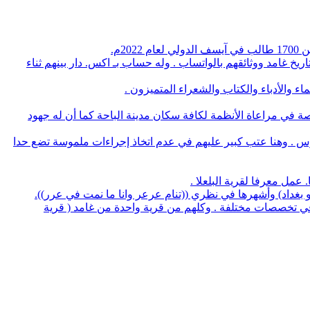
م.
يخ غامد ووثائقهم بالواتساب . وله حساب بـ اكس. دار بينهم ثناء
 والأدباء والكتاب والشعراء المتميزون .
صة في مراعاة الأنظمة لكافة سكان مدينة الباحة كما أن له جهود
وس . وهنا عتب كبير عليهم في عدم اتخاذ إجراءات ملموسة تضع حدا
لو بغداد) وأشهرها في نظري ((تنام عرعر وانا ما نمت في عرر)).
منهم 5 بروفسيور منهم 3 أطباء و32 يحملون الدكتوراه في عدة تخصصات وعدد 14 استشاري طب و32 طبيب في تخصصات مختلفة . وكلهم من قرية واحدة من غامد ( قرية