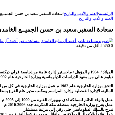
الرئيسية
/
العلم والأدب والتاريخ
/
سعادة السفير.سعيد بن حسن الجميــع 
العلم والأدب والتاريخ
سعادة السفير.سعيد بن حسن الجميــع الغامد
مساعد ناصر أحمد آل مان
0
2٬450
أقل من دقيقة
الميلاد / 1964م المؤهل / ماجستير إدارة عامة من(جامعة فرلي ديكنسن، نيوجرسي) 2002 م
دبلوم عالي من معهد الدراسات الدبلوماسية بوزارة الخارجية عام 1992 م
التحق بوزارة الخارجية عام 1982 م عمل بوزارة الخارجية في كل من الإدارة
المالية، الإدارة القنصلية وإدارة المراسم ومكتب مدير عام الفرع بمن
عمل بالوفد الدائم للمملكة لدى نيويورك للفترة من 1999 إلى 2005 م
عمل بفرع وزارة الخارجية بمنطقة مكة المكرمة جدة 2006-2010 م
تدرج بالسلك الدبلوماسي حتى رقي إلى مرتبة مستشار
عمل قائماً بالأعمال للمملكة في هافانا- جمهورية كوبا للفترة من 4/2011 م ثم سفيرا لدى كوبا