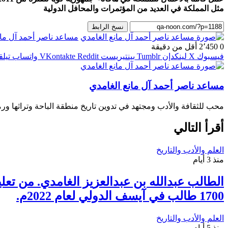
مثل المملكة في العديد من المؤتمرات والمحافل الدولية
نسخ الرابط
مساعد ناصر أحمد آل مان
0
2٬450
أقل من دقيقة
فيسبوك
‫X
لينكدإن
بينتيريست
واتساب
تيلق
مساعد ناصر أحمد آل مانع الغامدي
محب للثقافة والأدب ومجتهد في تدوين تاريخ منطقة الباحة وتراثها ورم
أقرأ التالي
العلم والأدب والتاريخ
منذ 3 أيام
الطالب عبدالله بن عبدالعزيز الغامدي. من 
1700 طالب في آيسف الدولي لعام 2022م.
العلم والأدب والتاريخ
منذ 5 أيام