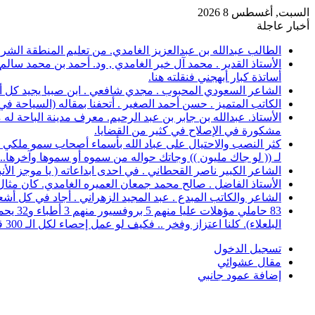
السبت, أغسطس 8 2026
أخبار عاجلة
الطالب عبدالله بن عبدالعزيز الغامدي. من تعليم المنطقة الشرقية، حصل على 
الأستاذ القدير . محمد آل خير الغامدي , ود. أحمد بن محمد سال
أساتذة كبار أبهجني فنقلته هنا.
الشاعر السعودي المحبوب . مجدي شافعي . ابن صبيا يجيد كل أغرا
الكاتب المتميز . حسن أحمد الصغير . أتحفنا بمقاله (السياحة ف
الأستاذ. عبدالله بن جابر بن عبد الرحيم. معرف مدينة الباحة 
مشكورة في الإصلاح في كثير من القضايا.
كثر النصب والاحتيال على عباد الله بأسماء أصحاب سمو ملكي خ
لـ (( لو جاك مليون )) وجاتك حواله من سموه أو سموها وآخرها..؟
الشاعر الكبير ناصر القحطاني . في احدى ابداعاته ( يا موجز الأ
الأستاذ الفاضل . صالح محمد جمعان العميره الغامدي. كان مثال للمعلم المخلص ال
الشاعر والكاتب المبدع . عبد المجيد الزهراني . أجاد في كل أشع
البلعلاء). كلنا اعتزاز وفخر .. فكيف لو عمل إحصاء لكل الـ 300 قرية.
تسجيل الدخول
مقال عشوائي
إضافة عمود جانبي