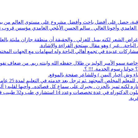
أفضل باحث وأفضل مشروع على مستوى العالم من بين 1700 طالب في آيسف الدولي لعام 2022
م الغامدي وأخونا الغالي . سالم الحسن الأبلجي الغامدي مؤسس قروب تار
ض الشعر لكنه يميل للغزلي . والحقيقة أن منطقة جازان مليئة بالعلماء
ي الباحة…غير ) وهو مقال يستحق القراءة والإشادة.
له مشاركات عديدة في تجمع أهالي الباحة وله اسهامات مع الجهات المخت
اصة سمو الأمير الوليد بن طلال حفظه الله وابنته ريم. من ضعاف نف
 حولنا رسوم الخدمة. !!! ؟.
نباء وش أخبار اليمن ) وللشاعر صفحة بالموقع.
مجتهد .ثم ترجل بعد خدمته في التعليم لمدة 25 عاما. عمل معرفا لقرية البلعلا .
اره لكنه تميز بالحزن . يجبرك على سماع كل قصائده.. وأحبها لقلبه ( أ
83 حاملي مؤهلات عليا 