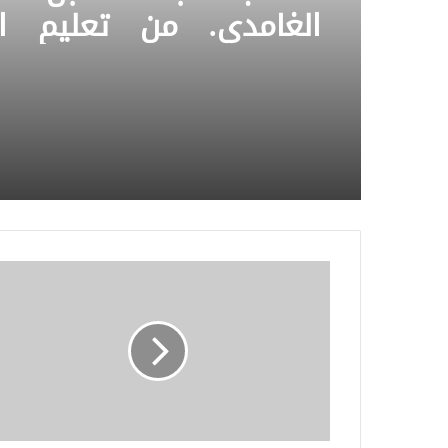
الغامدي. من تعليم ال
الشرقية، حصل على أفض
وأفضل مشروع على م
العالم من
آيسف الدولي لعام 2022م.
الأعرابي
الناقد