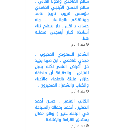
سالم الغامدي وأخونا الغالي .
سالم الحسن الأبلجي الغامدي
مؤسس قروب تاريخ غامد
ووثائقهم بالواتساب . وله
حساب بـ اكس. دار بينهم ثناء
أساتذة كبار أبهجني فنقلته
هنا.
منذ 4 أيام
الشاعر السعودي المحبوب .
مجدي شافعي . ابن صبيا يجيد
كل أغراض الشعر لكنه يميل
للغزلي . والحقيقة أن منطقة
جازان مليئة بالعلماء والأدباء
والكتاب والشعراء المتميزون .
منذ 4 أيام
الكاتب المتميز . حسن أحمد
الصغير . أتحفنا بمقاله (السياحة
في الباحة…غير ) وهو مقال
يستحق القراءة والإشادة.
منذ 5 أيام