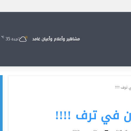
35
℃
مشاهير وأعلام وأعيان غامد
جدة
ترف !!!!
ن في ترف !!!!