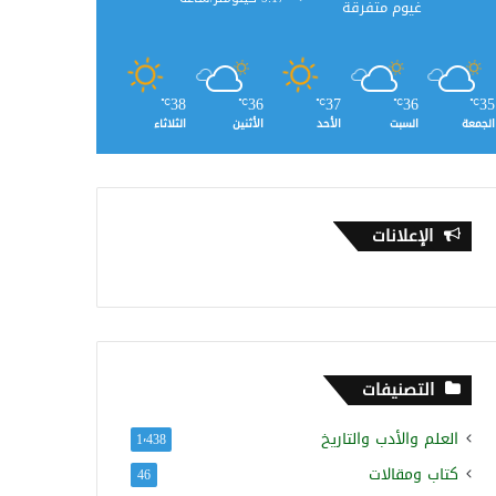
غيوم متفرقة
38
36
37
36
35
℃
℃
℃
℃
℃
الجمعة
السبت
الأحد
الأثنين
الثلاثاء
الإعلانات
التصنيفات
العلم والأدب والتاريخ
1٬438
كتاب ومقالات
46