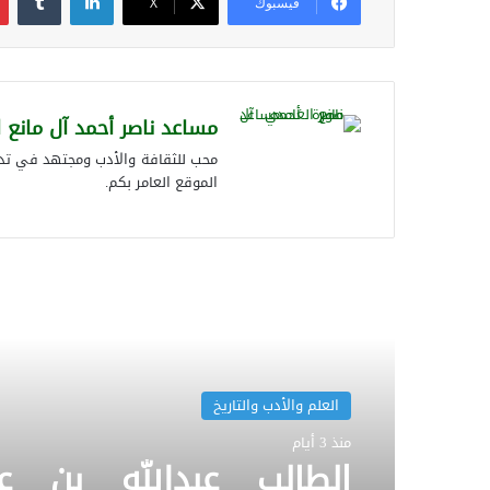
فيسبوك
‫X
مساعد ناصر أحمد آل مانع 
محب للثقافة والأدب ومجتهد في تدوي
الموقع العامر بكم.
أقرأ التالي
العلم والأدب والتاريخ
منذ 3 أيام
الطالب عبدالله بن عبد