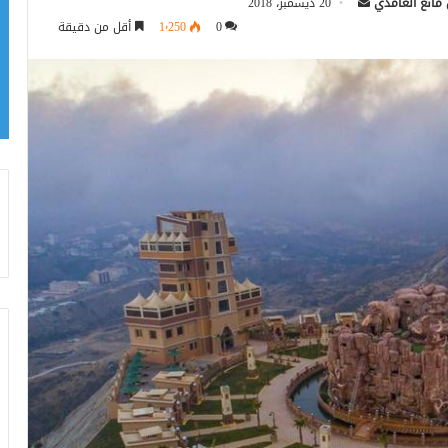
أرسل
 مانع الغامدي
20 ديسمبر، 2018
بريدا
0
1٬250
أقل من دقيقة
إلكترونيا