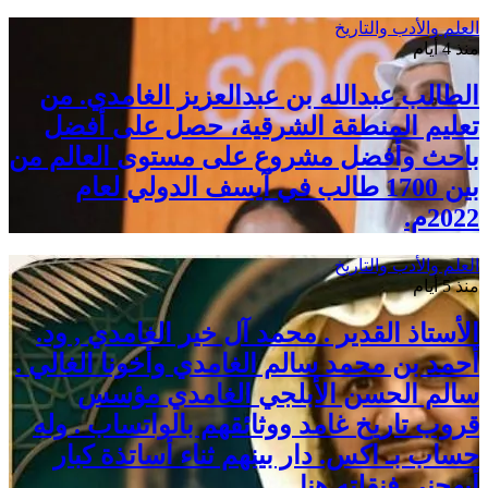
العلم والأدب والتاريخ
منذ 4 أيام
الطالب عبدالله بن عبدالعزيز الغامدي. من
تعليم المنطقة الشرقية، حصل على أفضل
باحث وأفضل مشروع على مستوى العالم من
بين 1700 طالب في آيسف الدولي لعام
2022م.
العلم والأدب والتاريخ
منذ 5 أيام
الأستاذ القدير . محمد آل خير الغامدي , ود.
أحمد بن محمد سالم الغامدي وأخونا الغالي .
سالم الحسن الأبلجي الغامدي مؤسس
قروب تاريخ غامد ووثائقهم بالواتساب . وله
حساب بـ اكس. دار بينهم ثناء أساتذة كبار
أبهجني فنقلته هنا.