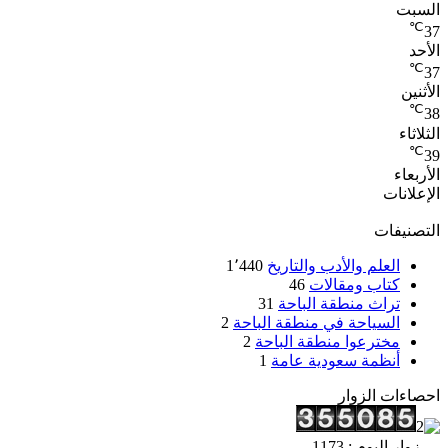
السبت
℃
37
الأحد
℃
37
الأثنين
℃
38
الثلاثاء
℃
39
الأربعاء
الإعلانات
التصنيفات
العلم والأدب والتاريخ
1٬440
كتاب ومقالات
46
تراث منطقة الباحة
31
السياحة في منطقة الباحة
2
مخترعوا منطقة الباحة
2
أنظمة سعودية عامة
1
احصاءات الزوار
زوار اليوم : 1173