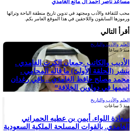
مساعد ناصر أحمد آل مانع الغامدي
محب للثقافة والأدب ومجتهد في تدوين تاريخ منطقة الباحة وتراثها
ورموزها السابقون واللاحقين في هذا الموقع العامر بكم.
أقرأ التالي
العلم والأدب والتاريخ
منذ 5 ساعات
الأديب والكاتب .جمعان الكرت الغامدي .
ينشر (الحلقة الأولىً) ما قاله المحامي .
محمد مصلح حافظ الغامدي .. باقي رغدان
اسمها في دواوين الخلافة”
العلم والأدب والتاريخ
منذ 5 ساعات
سعادة اللواء. أيمن بن عطيه الحمراني
الغامدي. بالقوات المسلحة الملكية السعودية