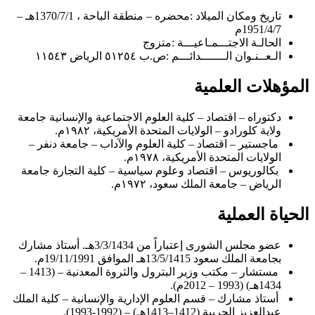
تاريخ ومكان الميلاد :محضره – منطقة الباحة ، 1370/7/1هـ –
1951/4/7م
الحالـة الاجتـــمـاعيـــة :متزوج
الـعــنـوان الـــــــدائـــم :ص.ب ٥١٢٥٤ الرياض ١١٥٤٣
المؤهلات العلمية
دكتوراه – اقتصاد – كلية العلوم الاجتماعية والإنسانية جامعة
ولاية كلورادو – الولايات المتحدة الأمريكية، ١٩٨٢م.
ماجستير – اقتصاد – كلية العلوم والآداب – جامعة دنفر –
الولايات المتحدة الأمريكية، ١٩٧٨م.
بكالوريوس – اقتصاد وعلوم سياسية – كلية التجارة جامعة
الرياض – جامعة الملك سعود، ١٩٧٢م.
الحياة العملية
عضو مجلس الشورى إعتباراً من 3/3/1434هـ. أستاذ مشارك
بجامعة الملك سعود 13/5/1415هـ الموافق 19/11/1991م.
مستشار – مكتب وزير البترول والثروة المعدنية – (1413 –
1434هـ) (1993 – 2012م).
أستاذ مشارك – قسم العلوم الإدارية والإنسانية – كلية الملك
عبدالعزيز الحربية (1412–1413هـ) – (1992-1993).