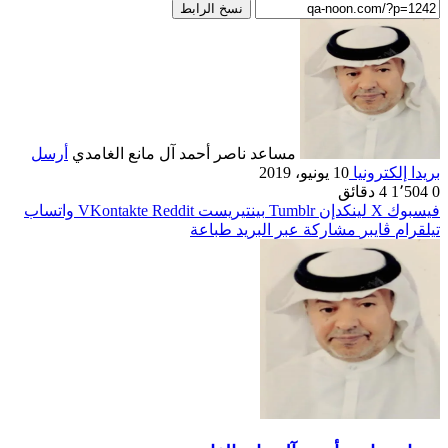
نسخ الرابط
مساعد ناصر أحمد آل مانع الغامدي
أرسل
بريدا إلكترونيا
10 يونيو، 2019
0
1٬504
4 دقائق
فيسبوك
‫X
لينكدإن
بينتيريست
واتساب
تيلقرام
ڤايبر
مشاركة عبر البريد
طباعة