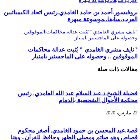
العرب،سابقا..موسوعة مبهرة
بروفيسور.أحمد بن حامد الغامدي.رئيس اتحاد الكيميائيين
العرب،سابقا..موسوعة مبهرة
"نايف مشري الغامدي " يُثبت عدالة محاكمات الموقوفين ..
وحصوله على الماجستير بامتياز
"نايف مشري الغامدي " يُثبت عدالة محاكمات
الموقوفين .. وحصوله على الماجستير بامتياز
مقالات ذات صلة
فضيلة الشيخ.د.عبد السلام عبد الله الغامدي. رئيس
محكمة الأحوال الشخصية بالدمام
22 مارس، 2020
قصة.عبد المحسن بن حمود الغامدي. أصغر محكوم
قصاص وهو صائم ومصلي الظهر وحافظ للقرآن.. وهنا