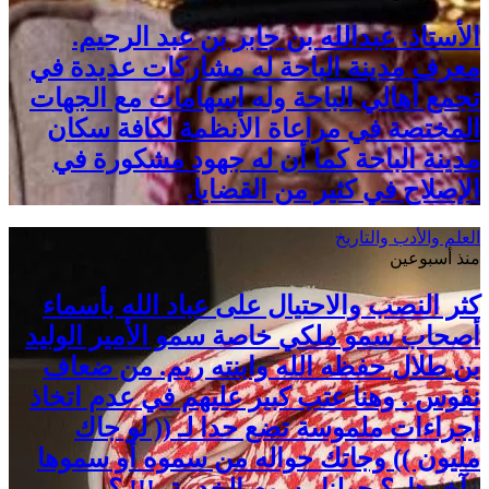
الأستاذ. عبدالله بن جابر بن عبد الرحيم.
معرف مدينة الباحة له مشاركات عديدة في
تجمع أهالي الباحة وله اسهامات مع الجهات
المختصة في مراعاة الأنظمة لكافة سكان
مدينة الباحة كما أن له جهود مشكورة في
الإصلاح في كثير من القضايا.
العلم والأدب والتاريخ
منذ أسبوعين
كثر النصب والاحتيال على عباد الله بأسماء
أصحاب سمو ملكي خاصة سمو الأمير الوليد
بن طلال حفظه الله وابنته ريم. من ضعاف
نفوس . وهنا عتب كبير عليهم في عدم اتخاذ
إجراءات ملموسة تضع حدا لـ (( لو جاك
مليون )) وجاتك حواله من سموه أو سموها