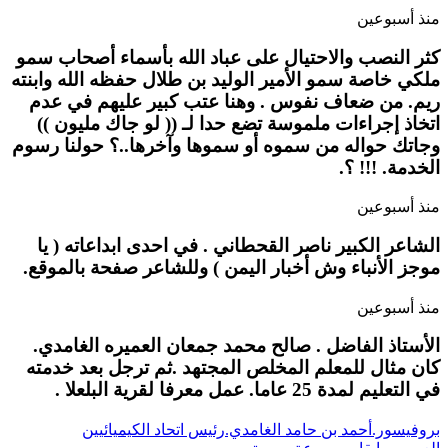
منذ أسبوعين
كثر النصب والاحتيال على عباد الله بأسماء أصحاب سمو
ملكي خاصة سمو الأمير الوليد بن طلال حفظه الله وابنته
ريم. من ضعاف نفوس . وهنا عتب كبير عليهم في عدم
اتخاذ إجراءات ملموسة تضع حدا لـ (( لو جاك مليون ))
وجاتك حواله من سموه أو سموها وآخرها..؟ حولنا رسوم
الخدمة. !!! ؟.
منذ أسبوعين
الشاعر الكبير ناصر القحطاني . في احدى ابداعاته ( يا
موجز الأنباء وش أخبار اليمن ) وللشاعر صفحة بالموقع.
منذ أسبوعين
الأستاذ الفاضل . صالح محمد جمعان العميره الغامدي.
كان مثال للمعلم المخلص المجتهد .ثم ترجل بعد خدمته
في التعليم لمدة 25 عاما. عمل معرفا لقرية البلعلا .
بروفيسور.أحمد بن حامد الغامدي.رئيس اتحاد الكيميائيين