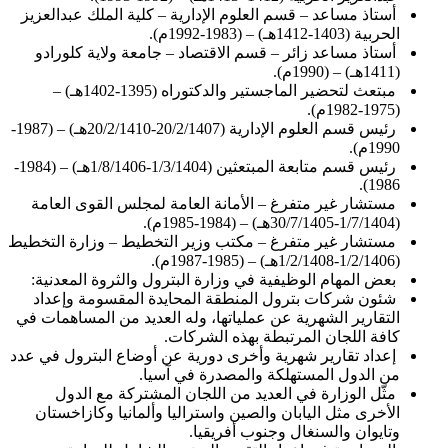
أستاذ مساعد – قسم العلوم الإدارية – كلية الملك عبدالعزيز
الحربية (1403-1412هـ) – (1983-1992م).
أستاذ مساعد زائر – قسم الاقتصاد – جامعة ولاية كلورادو
(1411هـ) – (1990م).
مبتعث لتحضير الماجستير والدكتوراه (1395-1402هـ) –
(1975-1982م).
رئيس قسم العلوم الإدارية (20/2/1407-20/2/1410هـ) – (1987-
1990م).
رئيس قسم متابعة المبتعثين (1/3/1404-1/8/1406هـ) – (1984-
1986).
مستشار غير متفرغ – الأمانة العامة لمجلس القوى العامة
(1/7/1404-30/7/1405هـ) – (1984-1985م).
مستشار غير متفرغ – مكتب وزير التخطيط – وزارة التخطيط
(1/2/1406-1/2/1408هـ) – (1985-1987م).
بعض المهام الوظيفية في وزارة البترول والثروة المعدنية:
شئون شركات بترول المنطقة المحايدة المقسومة وإعداد
التقارير الشهرية عن عملياتها، وله العديد من المساهمات في
كافة اللجان المرتبطة بهذه الشركات.
إعداد تقارير شهرية وأخرى دورية عن أوضاع البترول في عدد
من الدول المستهلكة والمصدرة في آسيا.
مثّل الوزارة في العديد من اللجان المشتركة مع الدول
الأخرى مثل اليابان والصين واستراليا وألمانيا وكازاخستان
وتايوان والسنغال وجنوب أفريقيا.