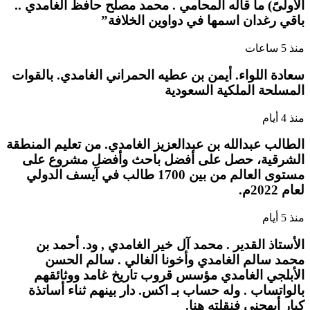
الأولىً) ما قاله المحامي . محمد مصلح حافظ الغامدي ..
باقي رغدان اسمها في دواوين الخلافة”
منذ 5 ساعات
سعادة اللواء. أيمن بن عطيه الحمراني الغامدي. بالقوات
المسلحة الملكية السعودية
منذ 4 أيام
الطالب عبدالله بن عبدالعزيز الغامدي. من تعليم المنطقة
الشرقية، حصل على أفضل باحث وأفضل مشروع على
مستوى العالم من بين 1700 طالب في آيسف الدولي
لعام 2022م.
منذ 5 أيام
الأستاذ القدير . محمد آل خير الغامدي , ود. أحمد بن
محمد سالم الغامدي وأخونا الغالي . سالم الحسن
الأبلجي الغامدي مؤسس قروب تاريخ غامد ووثائقهم
بالواتساب . وله حساب بـ اكس. دار بينهم ثناء أساتذة
كبار أبهجني فنقلته هنا.