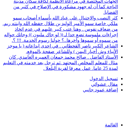
الجهات المختصة في مراعاة الأنظمة لكافة سكان مدينة
الباحة كما أن له جهود مشكورة في الإصلاح في كثير من
القضايا.
كثر النصب والاحتيال على عباد الله بأسماء أصحاب سمو
ملكي خاصة سمو الأمير الوليد بن طلال حفظه الله وابنته ريم.
من ضعاف نفوس . وهنا عتب كبير عليهم في عدم اتخاذ
إجراءات ملموسة تضع حدا لـ (( لو جاك مليون )) وجاتك حواله
من سموه أو سموها وآخرها..؟ حولنا رسوم الخدمة. !!! ؟.
الشاعر الكبير ناصر القحطاني . في احدى ابداعاته ( يا موجز
الأنباء وش أخبار اليمن ) وللشاعر صفحة بالموقع.
الأستاذ الفاضل . صالح محمد جمعان العميره الغامدي. كان
مثال للمعلم المخلص المجتهد .ثم ترجل بعد خدمته في التعليم
لمدة 25 عاما. عمل معرفا لقرية البلعلا .
تسجيل الدخول
مقال عشوائي
إضافة عمود جانبي
القائمة