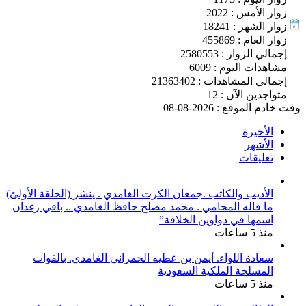
زوار الأمس : 2022
زوار الشهر : 18241
زوار العام : 455869
إجمالي الزوار : 2580553
مشاهدات اليوم : 6009
إجمالي المشاهدات : 21363402
متواجدين الآن : 12
وقت خادم الموقع : 2026-08-08
الأخيرة
الأشهر
تعليقات
الأديب والكاتب .جمعان الكرت الغامدي . ينشر (الحلقة الأولىً)
ما قاله المحامي . محمد مصلح حافظ الغامدي .. باقي رغدان
اسمها في دواوين الخلافة”
منذ 5 ساعات
سعادة اللواء. أيمن بن عطيه الحمراني الغامدي. بالقوات
المسلحة الملكية السعودية
منذ 5 ساعات