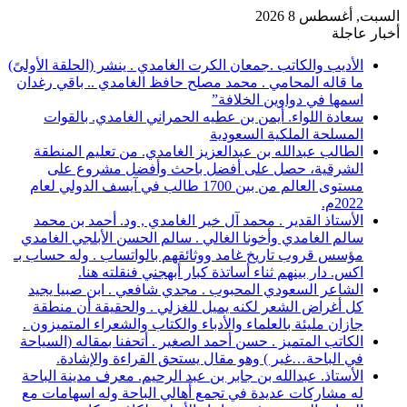
السبت, أغسطس 8 2026
أخبار عاجلة
الأديب والكاتب .جمعان الكرت الغامدي . ينشر (الحلقة الأولىً)
ما قاله المحامي . محمد مصلح حافظ الغامدي .. باقي رغدان
اسمها في دواوين الخلافة”
سعادة اللواء. أيمن بن عطيه الحمراني الغامدي. بالقوات
المسلحة الملكية السعودية
الطالب عبدالله بن عبدالعزيز الغامدي. من تعليم المنطقة
الشرقية، حصل على أفضل باحث وأفضل مشروع على
مستوى العالم من بين 1700 طالب في آيسف الدولي لعام
2022م.
الأستاذ القدير . محمد آل خير الغامدي , ود. أحمد بن محمد
سالم الغامدي وأخونا الغالي . سالم الحسن الأبلجي الغامدي
مؤسس قروب تاريخ غامد ووثائقهم بالواتساب . وله حساب بـ
اكس. دار بينهم ثناء أساتذة كبار أبهجني فنقلته هنا.
الشاعر السعودي المحبوب . مجدي شافعي . ابن صبيا يجيد
كل أغراض الشعر لكنه يميل للغزلي . والحقيقة أن منطقة
جازان مليئة بالعلماء والأدباء والكتاب والشعراء المتميزون .
الكاتب المتميز . حسن أحمد الصغير . أتحفنا بمقاله (السياحة
في الباحة…غير ) وهو مقال يستحق القراءة والإشادة.
الأستاذ. عبدالله بن جابر بن عبد الرحيم. معرف مدينة الباحة
له مشاركات عديدة في تجمع أهالي الباحة وله اسهامات مع