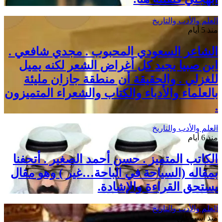
العلم والأدب والتاريخ
منذ 5 أيام
الشاعر السعودي المحبوب . مجدي شافعي .
ابن صبيا يجيد كل أغراض الشعر لكنه يميل
للغزلي . والحقيقة أن منطقة جازان مليئة
بالعلماء والأدباء والكتاب والشعراء المتميزون
.
العلم والأدب والتاريخ
منذ 6 أيام
الكاتب المتميز . حسن أحمد الصغير . أتحفنا
بمقاله (السياحة في الباحة…غير ) وهو مقال
يستحق القراءة والإشادة.
العلم والأدب والتاريخ
منذ أسبوعين