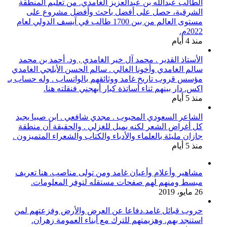
الطالب عبدالله بن عبدالعزيز الغامدي. من تعليم المنطقة
الشرقية، حصل على أفضل باحث وأفضل مشروع على
مستوى العالم من بين 1700 طالب في آيسف الدولي لعام
2022م.
منذ 4 أيام
الأستاذ القدير . محمد آل خير الغامدي , ود. أحمد بن محمد
سالم الغامدي وأخونا الغالي . سالم الحسن الأبلجي الغامدي
مؤسس قروب تاريخ غامد ووثائقهم بالواتساب . وله حساب بـ
اكس. دار بينهم ثناء أساتذة كبار أبهجني فنقلته هنا.
منذ 5 أيام
الشاعر السعودي المحبوب . مجدي شافعي . ابن صبيا يجيد
كل أغراض الشعر لكنه يميل للغزلي . والحقيقة أن منطقة
جازان مليئة بالعلماء والأدباء والكتاب والشعراء المتميزون .
منذ 5 أيام
مشاهير وأعلام وأعيان غامد ومن تولى مناصب. هنا تعريف
مبسط ومنهم لهم صفحات مستقله لتوفر المعلومات.
26 مايو، 2019
حروب قبائل غامد.دفاعا عن العرض والأرض وفزعتهم لمن
استنجد بهم. وهزيمتهم للترك مع أبناء العمومة زهران.