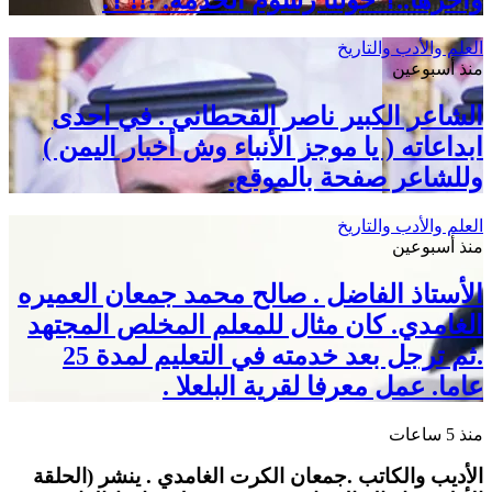
وآخرها..؟ حولنا رسوم الخدمة. !!! ؟.
العلم والأدب والتاريخ
منذ أسبوعين
الشاعر الكبير ناصر القحطاني . في احدى
ابداعاته ( يا موجز الأنباء وش أخبار اليمن )
وللشاعر صفحة بالموقع.
العلم والأدب والتاريخ
منذ أسبوعين
الأستاذ الفاضل . صالح محمد جمعان العميره
الغامدي. كان مثال للمعلم المخلص المجتهد
.ثم ترجل بعد خدمته في التعليم لمدة 25
عاما. عمل معرفا لقرية البلعلا .
منذ 5 ساعات
الأديب والكاتب .جمعان الكرت الغامدي . ينشر (الحلقة