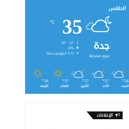
الطقس
35
℃
جدة
36º - 31º
28%
6.52 كيلومتر/ساعة
غيوم متفرقة
38
37
37
37
36
℃
℃
℃
℃
℃
السبت
الأحد
الأثنين
الثلاثاء
الأربعاء
الإعلانات