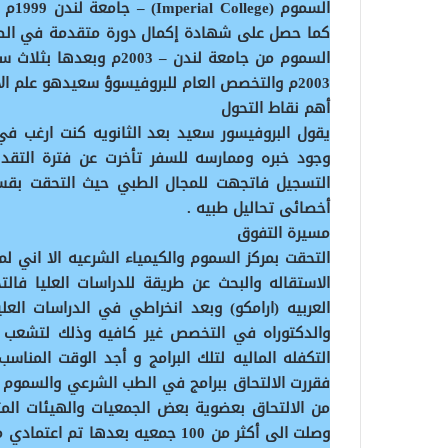
السموم من جامعة لندن – ‏
2003م والتخصص العام للبروفيسوؤ سعيدهو علم الأدوية أما التخصص الدقيق فهو علم السموم
أهم نقاط التحول
يقول البروفيسور سعيد بعد الثانويه كنت ارغب في
وجود خبره وممارسه للسفر تأخرت عن فترة التقدي
أخصائى تحاليل طبيه .
مسيرة التفوق
التحقت بمركز السموم والكيمياء الشرعيه الا اني 
الاستقاله والبحث عن طريقة للدراسات العليا فا
العربيه (ارامكو) وبعد انخراطي في الدراسات ا
والدكتوراه في التخصص غير كافيه وذلك لتشعب ال
التكفله الماليه لتلك البرامج و أجد الوقت المنا
فقررت الالتحاق ببرامج في الطب الشرعي والسموم 
من الالتحاق بعضوية بعض الجمعيات والهيئات ال
وصلت الى أكثر من 100 جمعيه بعده