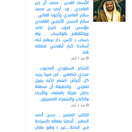
الأستاذ القدير . محمد آل خير
الغامدي , ود. أحمد بن محمد
سالم الغامدي وأخونا الغالي .
سالم الحسن الأبلجي الغامدي
مؤسس قروب تاريخ غامد
ووثائقهم بالواتساب . وله
حساب بـ اكس. دار بينهم ثناء
أساتذة كبار أبهجني فنقلته
هنا.
منذ 4 أيام
الشاعر السعودي المحبوب .
مجدي شافعي . ابن صبيا يجيد
كل أغراض الشعر لكنه يميل
للغزلي . والحقيقة أن منطقة
جازان مليئة بالعلماء والأدباء
والكتاب والشعراء المتميزون .
منذ 4 أيام
الكاتب المتميز . حسن أحمد
الصغير . أتحفنا بمقاله (السياحة
في الباحة…غير ) وهو مقال