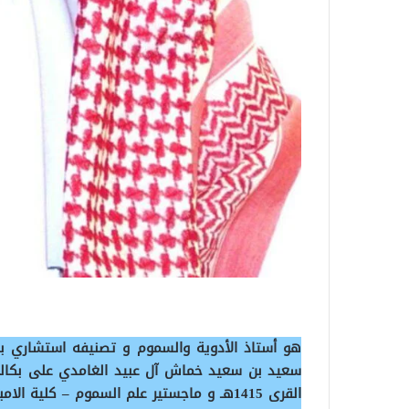
هو أستاذ الأدوية والسموم و تصنيفه استشاري ب
سعيد بن سعيد خماش آل عبيد الغامدي على بكالري