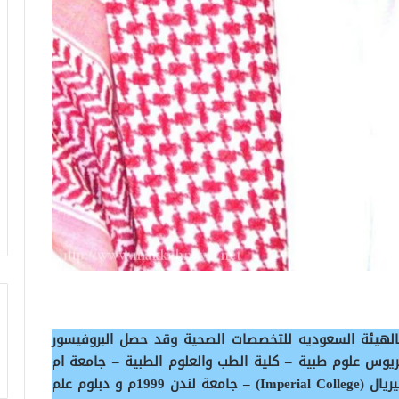
الهيئة السعوديه للتخصصات الصحية وقد حصل البروفيسور
وس علوم طبية – كلية الطب والعلوم الطبية – جامعة ام
القرى 1415هـ و ماجستير علم السموم – كلية الامبيريال (Imperial College) – جامعة لندن 1999م و دبلوم علم