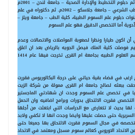
السموم (Imperial College) – جامعة لندن 1999م ثم دبلوم التخطيط والإدارة الصحية – جامعة لندن – 2001م
كما حصل على شهادة إكمال دورة متقدمة في الطب الشرعي – جامعة جلاسكو – 2002م. ثم دكتوراه في علم
2003‏‏م وبعدها بثلاث سنوات دبلوم علم السموم الطبية، كلية الطب – جامعة ويلز –
 أن اكون طيارا ونظرا لصعوبة المواصلات والاتصالات وعدم
م فوصلت كلية الملك فيصل الجويه بالرياض بعد ان اغلق
التسجيل فاتجهت للمجال الطبي حيث التحقت بقسم العلوم الطبيه بجامعة ام القرى تخرجت فيها عام 1414
لم ارغب في قضاء بقية حياتي على درجة البكالوريوس فقررت
لتحقت ببعثه لصالح جامعة ام القرى ممولة من شركة الزيت
لعليا في تخصص علم السموم وجدت ان شهادتي الماجستير
تخصص فقررت الالتحاق بدورات وبرامج اضافيه وان اتحمل
سب لها بحيث لا تتعارض مع الدراسات التي ابتعثت من أجلها
السريرية حتى حصلت عليها وايضا وجدت انها لا تكفي ولابد
متخصصه في مجال السموم فقررت الالتحاق بها جميعا حتى
ا تم اعتمادي من الاتحاد الاوروبي كعالم سموم مسجل ومعتمد في الاتحاد