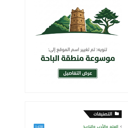
التصنيفات
العلم والأدب والتاريخ
1٬438