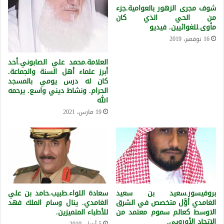
شوف مجرى الزهور بالعوامية.جزء
من الحي الذي كان
مأوى.للغوائيين. فيديو
16 نوفمبر، 2019
العلامة.محمد علي الصابوني.أحد
أبرز علماء أهل السنة والجماعة.
كان له درس يومي بالمسجد
الحرام. ونشاط ديني واسع. يرحمه
الله
19 مارس، 2021
بروفيسور.سعيد بن سعيد
سعادة اللواء.طبيب.حامد بن علي
الغامدي أوَّل متخصص في الشرق
الغامدي. ينال وسام الملك فهد
الاوسط كعالم سموم معتمد من
للأطباء المتميزين.
الاتحاد الأوروبي.