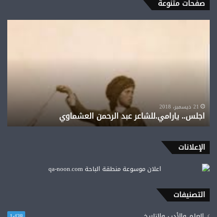
صفحات متنوعة
اجلس..
يارامي.للشاعر
عبد
الرحمن
العشماوي
21 ديسمبر، 2018
اجلس.. يارامي.للشاعر عبد الرحمن العشماوي
الإعلانات
التصنيفات
العلم والأدب والتاريخ
1٬438