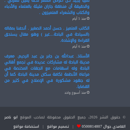
صبيا يجيد كل أغراض الشعر لكنه يميل للغزلي .
والحقيقة أن منطقة جازان مليئة بالعلماء والأدباء
والكتاب والشعراء المتميزون .
منذ 5 أيام
الكاتب المتميز . حسن أحمد الصغير . أتحفنا بمقاله
(السياحة في الباحة…غير ) وهو مقال يستحق
القراءة والإشادة.
منذ 6 أيام
الأستاذ. عبدالله بن جابر بن عبد الرحيم. معرف
مدينة الباحة له مشاركات عديدة في تجمع أهالي
الباحة وله اسهامات مع الجهات المختصة في
مراعاة الأنظمة لكافة سكان مدينة الباحة كما أن
له جهود مشكورة في الإصلاح في كثير من
القضايا.
منذ أسبوع واحد
© حقوق النشر 2026، جميع الحقوق محفوظة لصاحب الموقع
ابو ناصر
الغامدي جوال 0500814807
|
تصميم مواقع
|
استضافة مواقع