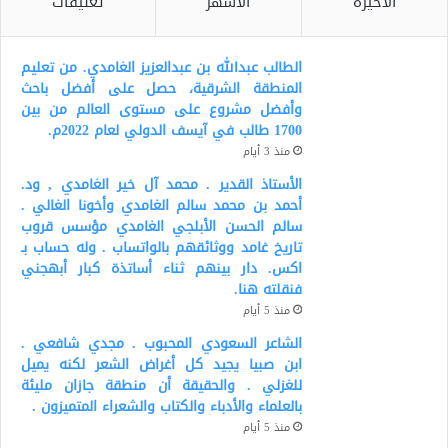
الأخيرة
الأشهر
تعليقات
الطالب عبدالله بن عبدالعزيز الغامدي. من تعليم
المنطقة الشرقية، حصل على أفضل باحث
وأفضل مشروع على مستوى العالم من بين
1700 طالب في آيسف الدولي لعام 2022م.
منذ 3 أيام
الأستاذ القدير . محمد آل خير الغامدي , ود.
أحمد بن محمد سالم الغامدي وأخونا الغالي .
سالم الحسن الأبلجي الغامدي مؤسس قروب
تاريخ غامد ووثائقهم بالواتساب . وله حساب بـ
اكس. دار بينهم ثناء أساتذة كبار أبهجني
فنقلته هنا.
منذ 5 أيام
الشاعر السعودي المحبوب . مجدي شافعي .
ابن صبيا يجيد كل أغراض الشعر لكنه يميل
للغزلي . والحقيقة أن منطقة جازان مليئة
بالعلماء والأدباء والكتاب والشعراء المتميزون .
منذ 5 أيام