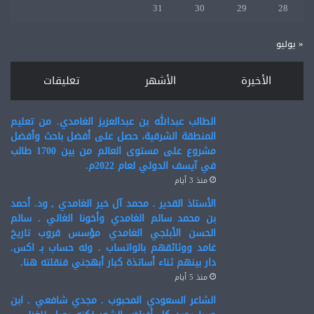
31
30
29
28
« يوليو
الأخيرة
الأشهر
تعليقات
الطالب عبدالله بن عبدالعزيز الغامدي. من تعليم
المنطقة الشرقية، حصل على أفضل باحث وأفضل
مشروع على مستوى العالم من بين 1700 طالب
في آيسف الدولي لعام 2022م.
منذ 3 أيام
الأستاذ القدير . محمد آل خير الغامدي , ود. أحمد
بن محمد سالم الغامدي وأخونا الغالي . سالم
الحسن الأبلجي الغامدي مؤسس قروب تاريخ
غامد ووثائقهم بالواتساب . وله حساب بـ اكس.
دار بينهم ثناء أساتذة كبار أبهجني فنقلته هنا.
منذ 5 أيام
الشاعر السعودي المحبوب . مجدي شافعي . ابن