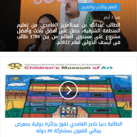
العلم والأدب والتاريخ
منذ 3 أيام
الطالب عبدالله بن عبدالعزيز الغامدي. من تعليم
المنطقة الشرقية، حصل على أفضل باحث وأفضل
مشروع على مستوى العالم من بين 1700 طالب
في آيسف الدولي لعام 2022م.
الطالبة
دنيا
ناصر
الغامدي
تفوز
بجائزة
دولية
بمعرض
بينالي
الطالبة دنيا ناصر الغامدي تفوز بجائزة دولية بمعرض
للفنون
بمشاركة
بينالي للفنون بمشاركة 80 دوله
80