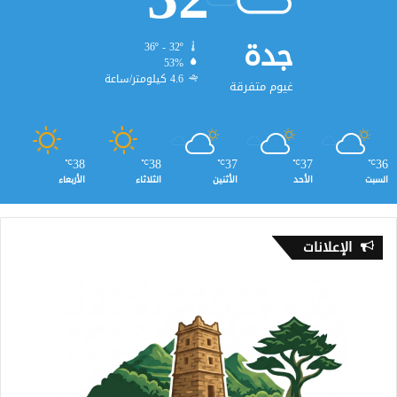
جدة
36º - 32º
53%
4.6 كيلومتر/ساعة
غيوم متفرقة
38
38
37
37
36
℃
℃
℃
℃
℃
السبت
الأحد
الأثنين
الثلاثاء
الأربعاء
الإعلانات