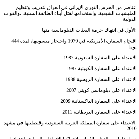
ﻋﻨﺎﺻﺮ ﻣﻦ اﻟﺤﺮس اﻟﺜﻮري اﻹﯾﺮاﻧﻲ ﻓﻲ اﻟﻌﺮاق ﻟﺘﺪرﯾﺐ وﺗﻨﻈﯿﻢ
اﻟﻤﻠﯿﺸﯿﺎت اﻟﺸﯿﻌﯿﺔ، واﺳﺘﺨﺪاﻣﮫ ﻟﻘﺘﻞ أﺑﻨﺎء اﻟﻄﺎﺋﻔﺔ اﻟﺴﻨﯿﺔ، .واﻟﻘﻮات
اﻟﺪوﻟﯿﺔ
:اﻷول ﻓﻲ اﻧﺘﮭﺎك ﺣﺮﻣﺔ اﻟﺒﻌﺜﺎت اﻟﺪﺑﻠﻮﻣﺎﺳﯿﺔ ﻣﻨﮭﺎ
اﻗﺘﺤﺎم اﻟﺴﻔﺎرة اﻷﻣﺮﯾﻜﯿﺔ ﻓﻲ 1979 واﺣﺘﺠﺎز ﻣﻨﺴﻮﺑﯿﮭﺎ، ﻟﻤﺪة 444
ﯾﻮﻣﺎً
اﻻﻋﺘﺪاء ﻋﻠﻰ اﻟﺴﻔﺎرة اﻟﺴﻌﻮدﯾﺔ 1987
اﻻﻋﺘﺪاء ﻋﻠﻰ اﻟﺴﻔﺎرة اﻟﻜﻮﯾﺘﯿﺔ 1987
اﻻﻋﺘﺪاء ﻋﻠﻰ اﻟﺴﻔﺎرة اﻟﺮوﺳﯿﺔ 1988
اﻻﻋﺘﺪاء ﻋﻠﻰ دﺑﻠﻮﻣﺎﺳﻲ ﻛﻮﯾﺘﻲ 2007
اﻻﻋﺘﺪاء ﻋﻠﻰ اﻟﺴﻔﺎرة اﻟﺒﺎﻛﺴﺘﺎﻧﯿﺔ 2009
اﻻﻋﺘﺪاء ﻋﻠﻰ اﻟﺴﻔﺎرة اﻟﺒﺮﯾﻄﺎﻧﯿﺔ 2011
.اﻻﻋﺘﺪاء ﻋﻠﻰ ﺳﻔﺎرة اﻟﻤﻤﻠﻜﺔ اﻟﻌﺮﺑﯿﺔ اﻟﺴﻌﻮدﯾﺔ وﻗﻨﺼﻠﯿﺘﮭﺎ ﻓﻲ ﻣﺸﮭﺪ
2016