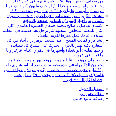
من ضعاف نفوس . وهنا عتب كبير عليهم في عدم اتخاذ
إجراءات ملموسة تضع حدا لـ (( لو جاك مليون )) وجاتك حواله
من سموه أو سموها وآخرها..؟ حولنا رسوم الخدمة. !!! ؟.
الشاعر الكبير ناصر القحطاني . في احدى ابداعاته ( يا موجز
الأنباء وش أخبار اليمن ) وللشاعر صفحة بالموقع.
الأستاذ الفاضل . صالح محمد جمعان العميره الغامدي. كان
مثال للمعلم المخلص المجتهد .ثم ترجل بعد خدمته في التعليم
لمدة 25 عاما. عمل معرفا لقرية البلعلا .
الشاعر والكاتب المبدع . عبد المجيد الزهراني . أجاد في كل
أشعاره لكنه تميز بالحزن . يجبرك على سماع كل قصائده..
وأحبها لقلبه ( ألو بغداد) وأشهرها في نظري ((تنام عرعر وانا
ما نمت في عرر)).
83 حاملي مؤهلات عليا منهم 5 بروفسيور منهم 3 أطباء و32
يحملون الدكتوراه في عدة تخصصات وعدد 14 استشاري طب
و32 طبيب في تخصصات مختلفة . وكلهم من قرية واحدة من
غامد ( قرية البلعلاء). كلنا اعتزاز وفخر .. فكيف لو عمل
إحصاء لكل الـ 300 قرية.
تسجيل الدخول
مقال عشوائي
إضافة عمود جانبي