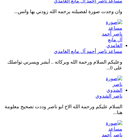
مساعد ناصر أحمد آل مانع الغامدي
وان وجدت صورة لفضيلته يرحمه الله زودني بها واتس...
مساعد ناصر أحمد آل مانع الغامدي
وعليكم السلام ورحمة الله وبركاته .. أبشر ويسرني تواصلك
على 0...
ناصر الشدوي
السلام عليكم ورحمة الله الاخ ابو ناصر وددت تصحيح معلومة
هنا...