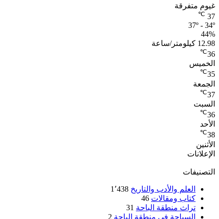
غيوم متفرقة
℃
37
37º - 34º
44%
12.98 كيلومتر/ساعة
℃
36
الخميس
℃
35
الجمعة
℃
37
السبت
℃
36
الأحد
℃
38
الأثنين
الإعلانات
التصنيفات
العلم والأدب والتاريخ
1٬438
كتاب ومقالات
46
تراث منطقة الباحة
31
السياحة في منطقة الباحة
2