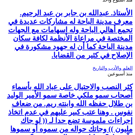
الأستاذ. عبدالله بن جابر بن عبد الرحيم.
معرف مدينة الباحة له مشاركات عديدة في
تجمع أهالي الباحة وله اسهامات مع الجهات
المختصة في مراعاة الأنظمة لكافة سكان
مدينة الباحة كما أن له جهود مشكورة في
الإصلاح في كثير من القضايا.
العلم والأدب والتاريخ
منذ أسبوعين
كثر النصب والاحتيال على عباد الله بأسماء
أصحاب سمو ملكي خاصة سمو الأمير الوليد
بن طلال حفظه الله وابنته ريم. من ضعاف
نفوس . وهنا عتب كبير عليهم في عدم اتخاذ
إجراءات ملموسة تضع حدا لـ (( لو جاك
مليون )) وجاتك حواله من سموه أو سموها