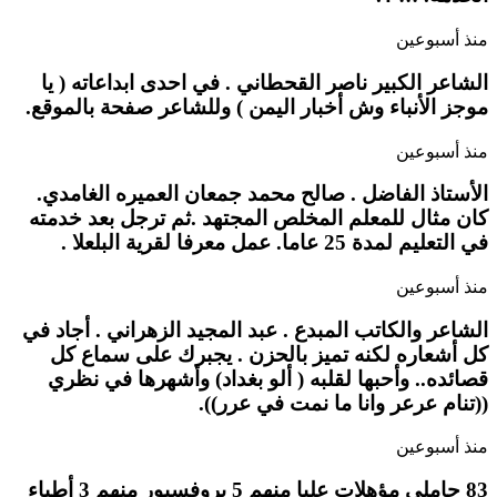
منذ أسبوعين
الشاعر الكبير ناصر القحطاني . في احدى ابداعاته ( يا
موجز الأنباء وش أخبار اليمن ) وللشاعر صفحة بالموقع.
منذ أسبوعين
الأستاذ الفاضل . صالح محمد جمعان العميره الغامدي.
كان مثال للمعلم المخلص المجتهد .ثم ترجل بعد خدمته
في التعليم لمدة 25 عاما. عمل معرفا لقرية البلعلا .
منذ أسبوعين
الشاعر والكاتب المبدع . عبد المجيد الزهراني . أجاد في
كل أشعاره لكنه تميز بالحزن . يجبرك على سماع كل
قصائده.. وأحبها لقلبه ( ألو بغداد) وأشهرها في نظري
((تنام عرعر وانا ما نمت في عرر)).
منذ أسبوعين
83 حاملي مؤهلات عليا منهم 5 بروفسيور منهم 3 أطباء