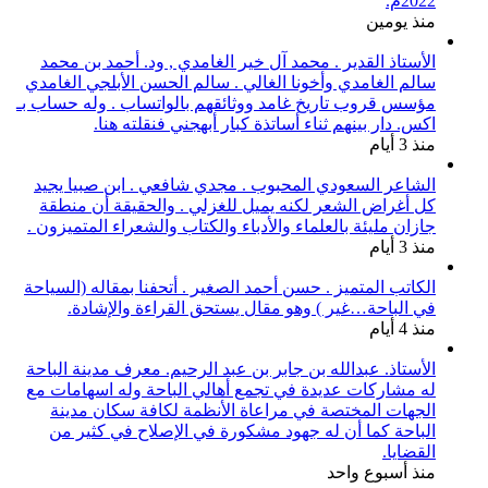
2022م.
منذ يومين
الأستاذ القدير . محمد آل خير الغامدي , ود. أحمد بن محمد
سالم الغامدي وأخونا الغالي . سالم الحسن الأبلجي الغامدي
مؤسس قروب تاريخ غامد ووثائقهم بالواتساب . وله حساب بـ
اكس. دار بينهم ثناء أساتذة كبار أبهجني فنقلته هنا.
منذ 3 أيام
الشاعر السعودي المحبوب . مجدي شافعي . ابن صبيا يجيد
كل أغراض الشعر لكنه يميل للغزلي . والحقيقة أن منطقة
جازان مليئة بالعلماء والأدباء والكتاب والشعراء المتميزون .
منذ 3 أيام
الكاتب المتميز . حسن أحمد الصغير . أتحفنا بمقاله (السياحة
في الباحة…غير ) وهو مقال يستحق القراءة والإشادة.
منذ 4 أيام
الأستاذ. عبدالله بن جابر بن عبد الرحيم. معرف مدينة الباحة
له مشاركات عديدة في تجمع أهالي الباحة وله اسهامات مع
الجهات المختصة في مراعاة الأنظمة لكافة سكان مدينة
الباحة كما أن له جهود مشكورة في الإصلاح في كثير من
القضايا.
منذ أسبوع واحد