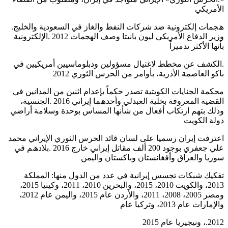
اﻷﻣﺮﯾﻜﻲ
ھﺠﻤﺎت إﻟﻜﺘﺮوﻧﯿﺔ ﺿﺪ ﺷﺮﻛﺎت اﻟﻨﻔﻂ واﻟﻐﺎز ﻓﻲ اﻟﺴﻌﻮدﯾﺔ واﻟﺨﻠﯿﺞ.
وزﯾﺮ اﻟﺪﻓﺎع اﻷﻣﺮﯾﻜﻲ ﻟﯿﻮن ﺑﺎﻧﯿﺘﺎ وﺻﻒ اﻟﮭﺠﻤﺎت 2012 .اﻹﻟﻜﺘﺮوﻧﯿﺔ
ﺑﺄﻧﮭﺎ اﻷﻛﺜﺮ ﺗﺪﻣﯿﺮاً
.اﻟﻜﺸﻒ ﻋﻦ ﻣﺨﻄﻂ ﻻﻏﺘﯿﺎل ﻣﺴﺆوﻟﯿﻦ ودﺑﻠﻮﻣﺎﺳﯿﯿﻦ أﻣﺮﯾﻜﯿﯿﻦ ﻓﻲ
ﺑﺎﻛﻮ اﻟﻌﺎﺻﻤﺔ اﻷذرﯾﺔ، ﺑﺄواﻣﺮ ﻣﻦ اﻟﺤﺮس اﻟﺜﻮري 2012
ﻣﺤﻜﻤﺔ اﻟﺠﻨﺎﯾﺎت اﻟﻜﻮﯾﺘﯿﺔ ﺗﺼﺪر ﺣﻜﻤﺎً ﺑﺈﻋﺪام اﺛﻨﯿﻦ ﻣﻦ اﻟﻤﺪاﻧﯿﻦ ﻓﻲ
اﻟﻘﻀﯿﺔ اﻟﻤﻌﺮوﻓﺔ ﺑﺨﻠﯿﺔ اﻟﻌﺒﺪﻟﻲ وأﺣﺪھﻤﺎ إﯾﺮاﻧﻲ 2016 .اﻟﺠﻨﺴﯿﺔ،
وذﻟﻚ ﺑﺘﮭﻢ ارﺗﻜﺎب أﻓﻌﺎل ﻣﻦ ﺷﺄﻧﮭﺎ اﻟﻤﺴﺎس ﺑﻮﺣﺪة وﺳﻼﻣﺔ أراﺿﻲ
دوﻟﺔ اﻟﻜﻮﯾﺖ
اﻋﺘﺮﻓﺖ إﯾﺮان رﺳﻤﯿﺎ ﻋﻠﻰ ﻟﺴﺎن ﻗﺎﺋﺪ اﻟﺤﺮس اﻟﺜﻮري اﻹﯾﺮاﻧﻲ ﻣﺤﻤﺪ
ﻋﻠﻲ ﺟﻌﻔﺮي ﺑﻮﺟﻮد 200 أﻟﻒ ﻣﻘﺎﺗﻞ إﯾﺮاﻧﻲ ﺧﺎرج 2016 .ﺑﻼدھﻢ ﻓﻲ
ﺳﻮرﯾﺎ واﻟﻌﺮاق وأﻓﻐﺎﻧﺴﺘﺎن وﺑﺎﻛﺴﺘﺎن واﻟﯿﻤﻦ
ﺗﻔﻜﯿﻚ ﺷﺒﻜﺎت ﺗﺠﺴﺲ إﯾﺮاﻧﯿﺔ ﻓﻲ ﻋﺪد ﻣﻦ اﻟﺪول ﻣﻨﮭﺎ: اﻟﻤﻤﻠﻜﺔ
2013، واﻟﻜﻮﯾﺖ 2010، 2015، واﻟﺒﺤﺮﯾﻦ 2010، 2011، وﻛﯿﻨﯿﺎ 2015،
وﻣﺼﺮ 2005، 2008، 2011، واﻷردن ﻋﺎم 2015، واﻟﯿﻤﻦ ﻋﺎم 2012،
واﻹﻣﺎرات ﻋﺎم 2013، وﺗﺮﻛﯿﺎ ﻋﺎم
2012.، وﻧﯿﺠﯿﺮﯾﺎ ﻋﺎم 2015