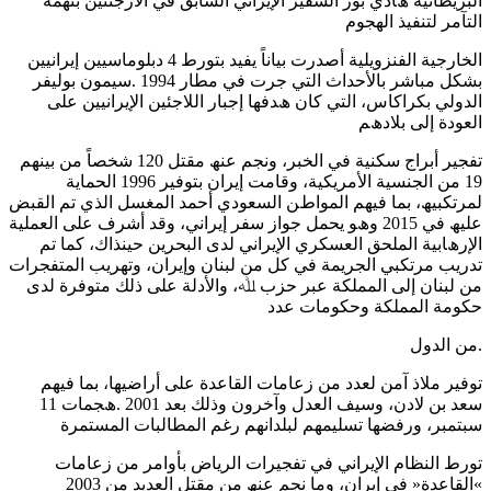
اﻟﺒﺮﯾﻄﺎﻧﯿﺔ ھﺎدي ﺑﻮر اﻟﺴﻔﯿﺮ اﻹﯾﺮاﻧﻲ اﻟﺴﺎﺑﻖ ﻓﻲ اﻷرﺟﻨﺘﯿﻦ ﺑﺘﮭﻤﺔ
اﻟﺘﺂﻣﺮ ﻟﺘﻨﻔﯿﺬ اﻟﮭﺠﻮم
اﻟﺨﺎرﺟﯿﺔ اﻟﻔﻨﺰوﯾﻠﯿﺔ أﺻﺪرت ﺑﯿﺎﻧﺎً ﯾﻔﯿﺪ ﺑﺘﻮرط 4 دﺑﻠﻮﻣﺎﺳﯿﯿﻦ إﯾﺮاﻧﯿﯿﻦ
ﺑﺸﻜﻞ ﻣﺒﺎﺷﺮ ﺑﺎﻷﺣﺪاث اﻟﺘﻲ ﺟﺮت ﻓﻲ ﻣﻄﺎر 1994 .ﺳﯿﻤﻮن ﺑﻮﻟﯿﻔﺮ
اﻟﺪوﻟﻲ ﺑﻜﺮاﻛﺎس، اﻟﺘﻲ ﻛﺎن ھﺪﻓﮭﺎ إﺟﺒﺎر اﻟﻼﺟﺌﯿﻦ اﻹﯾﺮاﻧﯿﯿﻦ ﻋﻠﻰ
اﻟﻌﻮدة إﻟﻰ ﺑﻼدھﻢ
ﺗﻔﺠﯿﺮ أﺑﺮاج ﺳﻜﻨﯿﺔ ﻓﻲ اﻟﺨﺒﺮ، وﻧﺠﻢ ﻋﻨﮫ ﻣﻘﺘﻞ 120 ﺷﺨﺼﺎً ﻣﻦ ﺑﯿﻨﮭﻢ
19 ﻣﻦ اﻟﺠﻨﺴﯿﺔ اﻷﻣﺮﯾﻜﯿﺔ، وﻗﺎﻣﺖ إﯾﺮان ﺑﺘﻮﻓﯿﺮ 1996 اﻟﺤﻤﺎﯾﺔ
ﻟﻤﺮﺗﻜﺒﯿﮫ، ﺑﻤﺎ ﻓﯿﮭﻢ اﻟﻤﻮاطﻦ اﻟﺴﻌﻮدي أﺣﻤﺪ اﻟﻤﻐﺴﻞ اﻟﺬي ﺗﻢ اﻟﻘﺒﺾ
ﻋﻠﯿﮫ ﻓﻲ 2015 وھﻮ ﯾﺤﻤﻞ ﺟﻮاز ﺳﻔﺮ إﯾﺮاﻧﻲ، وﻗﺪ أﺷﺮف ﻋﻠﻰ اﻟﻌﻤﻠﯿﺔ
اﻹرھﺎﺑﯿﺔ اﻟﻤﻠﺤﻖ اﻟﻌﺴﻜﺮي اﻹﯾﺮاﻧﻲ ﻟﺪى اﻟﺒﺤﺮﯾﻦ ﺣﯿﻨﺬاك، ﻛﻤﺎ ﺗﻢ
ﺗﺪرﯾﺐ ﻣﺮﺗﻜﺒﻲ اﻟﺠﺮﯾﻤﺔ ﻓﻲ ﻛﻞ ﻣﻦ ﻟﺒﻨﺎن وإﯾﺮان، وﺗﮭﺮﯾﺐ اﻟﻤﺘﻔﺠﺮات
ﻣﻦ ﻟﺒﻨﺎن إﻟﻰ اﻟﻤﻤﻠﻜﺔ ﻋﺒﺮ ﺣﺰب ﷲ، واﻷدﻟﺔ ﻋﻠﻰ ذﻟﻚ ﻣﺘﻮﻓﺮة ﻟﺪى
ﺣﻜﻮﻣﺔ اﻟﻤﻤﻠﻜﺔ وﺣﻜﻮﻣﺎت ﻋﺪد
.ﻣﻦ اﻟﺪول
ﺗﻮﻓﯿﺮ ﻣﻼذ آﻣﻦ ﻟﻌﺪد ﻣﻦ زﻋﺎﻣﺎت اﻟﻘﺎﻋﺪة ﻋﻠﻰ أراﺿﯿﮭﺎ، ﺑﻤﺎ ﻓﯿﮭﻢ
ﺳﻌﺪ ﺑﻦ ﻻدن، وﺳﯿﻒ اﻟﻌﺪل وآﺧﺮون وذﻟﻚ ﺑﻌﺪ 2001 .ھﺠﻤﺎت 11
ﺳﺒﺘﻤﺒﺮ، ورﻓﻀﮭﺎ ﺗﺴﻠﯿﻤﮭﻢ ﻟﺒﻠﺪاﻧﮭﻢ رﻏﻢ اﻟﻤﻄﺎﻟﺒﺎت اﻟﻤﺴﺘﻤﺮة
ﺗﻮرط اﻟﻨﻈﺎم اﻹﯾﺮاﻧﻲ ﻓﻲ ﺗﻔﺠﯿﺮات اﻟﺮﯾﺎض ﺑﺄواﻣﺮ ﻣﻦ زﻋﺎﻣﺎت
»اﻟﻘﺎﻋﺪة« ﻓﻲ إﯾﺮان، وﻣﺎ ﻧﺠﻢ ﻋﻨﮫ ﻣﻦ ﻣﻘﺘﻞ اﻟﻌﺪﯾﺪ ﻣﻦ 2003