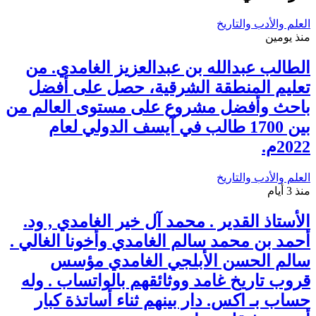
العلم والأدب والتاريخ
منذ يومين
الطالب عبدالله بن عبدالعزيز الغامدي. من
تعليم المنطقة الشرقية، حصل على أفضل
باحث وأفضل مشروع على مستوى العالم من
بين 1700 طالب في آيسف الدولي لعام
2022م.
العلم والأدب والتاريخ
منذ 3 أيام
الأستاذ القدير . محمد آل خير الغامدي , ود.
أحمد بن محمد سالم الغامدي وأخونا الغالي .
سالم الحسن الأبلجي الغامدي مؤسس
قروب تاريخ غامد ووثائقهم بالواتساب . وله
حساب بـ اكس. دار بينهم ثناء أساتذة كبار