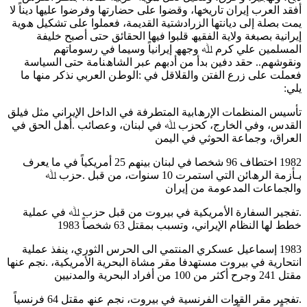
أﻓﻘﺪ اﻟﻌﺮب إﯾﺮان ﺗﺎرﯾﺨﮭﺎ، وﻗﻀﻮا ﻋﻠﻰ ﺣﻀﺎرﺗﮭﺎ وﻓﺮﺿﻮا ﻋﻠﯿﮭﺎ دﯾﻨﺎً ﻻ
ﯾﻤﺖ ﺑﺼﻠﺔ إﻟﻰ دﯾﺎﻧﺘﮭﺎ اﻟﺰرادﺷﺘﯿﺔ اﻟﻘﺪﯾﻤﺔ، ﻓﻌﻤﻠﻮا ﻋﻠﻰ ﺗﺸﻜﯿﻞ ھﻮﯾﺔ
إﯾﺮاﻧﯿﺔ ﺑﺼﺒﻐﺔ وﻻﯾﺔ اﻟﻔﻘﯿﮫ ﻗﻠﺒﻮا ﻓﯿﮭﺎ اﻟﺤﻘﺎﺋﻖ ﺣﺘﻰ أﺻﺒﺢ ﺧﻠﯿﻔﺔ
اﻟﻤﺴﻠﻤﯿﻦ ﻋﻠﻲ ﻛﺮم ﷲ وﺟﮭﮫ إﯾﺮاﻧﯿﺎً وﺳﯿﻤﺎ ﻓﻲ رﺳﻮﻣﺎﺗﮭﻢ
وﻧﻘﻮﺷﮭﻢ.. ﺣﻘﺪ دﻓﯿﻦ ﺑﺪأ ﻣﻦ أدﺑﮭﻢ ﻋﺒﺮ اﻟﺸﺎھﻨﺎﻣﺔ ﺣﺘﻰ اﻟﺴﯿﺎﺳﺔ
ﻓﻌﻤﻠﺖ ﻋﻠﻰ زرع اﻟﻔﺘﻦ واﻟﻘﻼﻗﻞ ﻓﻲ :اﻟﻮطﻦ اﻟﻌﺮﺑﻲ ﻧﺬﻛﺮ ﻣﻨﮭﺎ ﻣﺎ
ﯾﻠﻲ:
ﺗﺄﺳﯿﺲ اﻟﻤﻨﻈﻤﺎت اﻹرھﺎﺑﯿﺔ اﻟﻤﺘﻄﺮﻓﺔ ﻓﻲ اﻟﺪاﺧﻞ اﻹﯾﺮاﻧﻲ ﻣﺜﻞ ﻓﯿﻠﻖ
اﻟﻘﺪس، وﻓﻲ اﻟﺨﺎرج، ﻛﺤﺰب ﷲ ﻓﻲ ﻟﺒﻨﺎن، وﻋﺼﺎﺋﺐ .أھﻞ اﻟﺤﻖ ﻓﻲ
اﻟﻌﺮاق، وﺟﻤﺎﻋﺔ اﻟﺤﻮﺛﻲ ﻓﻲ اﻟﯿﻤﻦ
1982 اﺧﺘﻄﺎف 96 ﺷﺨﺼﺎ ﻓﻲ ﻟﺒﻨﺎن ﺑﯿﻨﮭﻢ 25 أﻣﺮﯾﻜﯿﺎً ﻓﻲ ﻣﺎ ﯾﻌﺮف
ﺑـﺄزﻣﺔ اﻟﺮھﺎﺋﻦ اﻟﺘﻲ اﺳﺘﻤﺮت 10 ﺳﻨﻮات، ﻣﻦ ﻗﺒﻞ .ﺣﺰب ﷲ
واﻟﺠﻤﺎﻋﺎت اﻟﻤﺪﻋﻮﻣﺔ ﻣﻦ إﯾﺮان
.ﺗﻔﺠﯿﺮ اﻟﺴﻔﺎرة اﻷﻣﺮﯾﻜﯿﺔ ﻓﻲ ﺑﯿﺮوت ﻣﻦ ﻗﺒﻞ ﺣﺰب ﷲ ﻓﻲ ﻋﻤﻠﯿﺔ
ﺧﻄﻂ ﻟﮭﺎ اﻟﻨﻈﺎم اﻹﯾﺮاﻧﻲ، وﺗﺴﺒﺐ ﺑﻤﻘﺘﻞ 63 ﺷﺨﺼﺎً 1983
1983 إﺳﻤﺎﻋﯿﻞ ﻋﺴﻜﺮي اﻟﻤﻨﺘﻤﻲ اﻟﻰ اﻟﺤﺮس اﻟﺜﻮري، ﯾﻨﻔﺬ ﻋﻤﻠﯿﺔ
اﻧﺘﺤﺎرﯾﺔ ﻓﻲ ﺑﯿﺮوت ﻣﺴﺘﮭﺪﻓﺎ ﻣﻘﺮ ﻣﺸﺎة اﻟﺒﺤﺮﯾﺔ اﻷﻣﺮﯾﻜﯿﺔ، .ﻧﺠﻢ ﻋﻨﮭﺎ
ﻣﻘﺘﻞ 241 وﺟﺮح أﻛﺜﺮ ﻣﻦ 100 ﻣﻦ أﻓﺮاد اﻟﺒﺤﺮﯾﺔ واﻟﻤﺪﻧﯿﯿﻦ
.ﺗﻔﺠﯿﺮ ﻣﻘﺮ اﻟﻘﻮات اﻟﻔﺮﻧﺴﯿﺔ ﻓﻲ ﺑﯿﺮوت، ﻧﺠﻢ ﻋﻨﮫ ﻣﻘﺘﻞ 64 ﻓﺮﻧﺴﯿﺎً