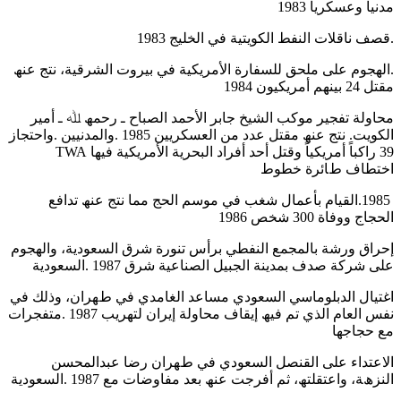
ﻣﺪﻧﯿﺎً وﻋﺴﻜﺮﯾﺎً 1983
.ﻗﺼﻒ ﻧﺎﻗﻼت اﻟﻨﻔﻂ اﻟﻜﻮﯾﺘﯿﺔ ﻓﻲ اﻟﺨﻠﯿﺞ 1983
.اﻟﮭﺠﻮم ﻋﻠﻰ ﻣﻠﺤﻖ ﻟﻠﺴﻔﺎرة اﻷﻣﺮﯾﻜﯿﺔ ﻓﻲ ﺑﯿﺮوت اﻟﺸﺮﻗﯿﺔ، ﻧﺘﺞ ﻋﻨﮫ
ﻣﻘﺘﻞ 24 ﺑﯿﻨﮭﻢ أﻣﺮﯾﻜﯿﻮن 1984
ﻣﺤﺎوﻟﺔ ﺗﻔﺠﯿﺮ ﻣﻮﻛﺐ اﻟﺸﯿﺦ ﺟﺎﺑﺮ اﻷﺣﻤﺪ اﻟﺼﺒﺎح ـ رﺣﻤﮫ ﷲ ـ أﻣﯿﺮ
اﻟﻜﻮﯾﺖ. ﻧﺘﺞ ﻋﻨﮫ ﻣﻘﺘﻞ ﻋﺪد ﻣﻦ اﻟﻌﺴﻜﺮﯾﯿﻦ 1985 .واﻟﻤﺪﻧﯿﯿﻦ .واﺣﺘﺠﺎز
39 راﻛﺒﺎً أﻣﺮﯾﻜﯿﺎً وﻗﺘﻞ أﺣﺪ أﻓﺮاد اﻟﺒﺤﺮﯾﺔ اﻷﻣﺮﯾﻜﯿﺔ ﻓﯿﮭﺎ TWA
اﺧﺘﻄﺎف طﺎﺋﺮة ﺧﻄﻮط
1985.اﻟﻘﯿﺎم ﺑﺄﻋﻤﺎل ﺷﻐﺐ ﻓﻲ ﻣﻮﺳﻢ اﻟﺤﺞ ﻣﻤﺎ ﻧﺘﺞ ﻋﻨﮫ ﺗﺪاﻓﻊ
اﻟﺤﺠﺎج ووﻓﺎة 300 ﺷﺨﺺ 1986
إﺣﺮاق ورﺷﺔ ﺑﺎﻟﻤﺠﻤﻊ اﻟﻨﻔﻄﻲ ﺑﺮأس ﺗﻨﻮرة ﺷﺮق اﻟﺴﻌﻮدﯾﺔ، واﻟﮭﺠﻮم
ﻋﻠﻰ ﺷﺮﻛﺔ ﺻﺪف ﺑﻤﺪﯾﻨﺔ اﻟﺠﺒﯿﻞ اﻟﺼﻨﺎﻋﯿﺔ ﺷﺮق 1987 .اﻟﺴﻌﻮدﯾﺔ
اﻏﺘﯿﺎل اﻟﺪﺑﻠﻮﻣﺎﺳﻲ اﻟﺴﻌﻮدي ﻣﺴﺎﻋﺪ اﻟﻐﺎﻣﺪي ﻓﻲ طﮭﺮان، وذﻟﻚ ﻓﻲ
ﻧﻔﺲ اﻟﻌﺎم اﻟﺬي ﺗﻢ ﻓﯿﮫ إﯾﻘﺎف ﻣﺤﺎوﻟﺔ إﯾﺮان ﻟﺘﮭﺮﯾﺐ 1987 .ﻣﺘﻔﺠﺮات
ﻣﻊ ﺣﺠﺎﺟﮭﺎ
اﻻﻋﺘﺪاء ﻋﻠﻰ اﻟﻘﻨﺼﻞ اﻟﺴﻌﻮدي ﻓﻲ طﮭﺮان رﺿﺎ ﻋﺒﺪاﻟﻤﺤﺴﻦ
اﻟﻨﺰھﺔ، واﻋﺘﻘﻠﺘﮫ، ﺛﻢ أﻓﺮﺟﺖ ﻋﻨﮫ ﺑﻌﺪ ﻣﻔﺎوﺿﺎت ﻣﻊ 1987 .اﻟﺴﻌﻮدﯾﺔ