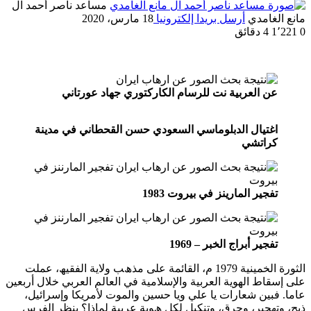
مساعد ناصر أحمد آل
مانع الغامدي
أرسل بريدا إلكترونيا
18 مارس، 2020
0
1٬221
4 دقائق
عن العربية نت للرسام الكاركتوري جهاد عورتاني
اغتيال الدبلوماسي السعودي حسن القحطاني في مدينة
كراتشي
تفجير المارينز في بيروت 1983
تفجير أبراج الخبر – 1969
اﻟﺜﻮرة اﻟﺨﻤﯿﻨﯿﺔ 1979 م، اﻟﻘﺎﺋﻤﺔ ﻋﻠﻰ ﻣﺬھﺐ وﻻﯾﺔ اﻟﻔﻘﯿﮫ، ﻋﻤﻠﺖ
ﻋﻠﻰ إﺳﻘﺎط اﻟﮭﻮﯾﺔ اﻟﻌﺮﺑﯿﺔ واﻹﺳﻼﻣﯿﺔ ﻓﻲ اﻟﻌﺎﻟﻢ اﻟﻌﺮﺑﻲ ﺧﻼل أرﺑﻌﯿﻦ
ﻋﺎﻣﺎ. ﻓﺒﯿﻦ ﺷﻌﺎرات ﯾﺎ ﻋﻠﻲ وﯾﺎ ﺣﺴﯿﻦ واﻟﻤﻮت ﻷﻣﺮﯾﻜﺎ وإﺳﺮاﺋﯿﻞ،
ذﺑﺢ، وﺗﮭﺠﯿﺮ، وﺣﺮق، وﺗﻨﻜﯿﻞ ﻟﻜﻞ ھﻮﯾﺔ ﻋﺮﺑﯿﺔ ﻟﻤﺎذا؟ ﺑﻨﻈﺮ اﻟﻔﺮس