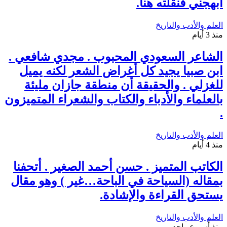
أبهجني فنقلته هنا.
العلم والأدب والتاريخ
منذ 3 أيام
الشاعر السعودي المحبوب . مجدي شافعي .
ابن صبيا يجيد كل أغراض الشعر لكنه يميل
للغزلي . والحقيقة أن منطقة جازان مليئة
بالعلماء والأدباء والكتاب والشعراء المتميزون
.
العلم والأدب والتاريخ
منذ 4 أيام
الكاتب المتميز . حسن أحمد الصغير . أتحفنا
بمقاله (السياحة في الباحة…غير ) وهو مقال
يستحق القراءة والإشادة.
العلم والأدب والتاريخ
منذ أسبوع واحد