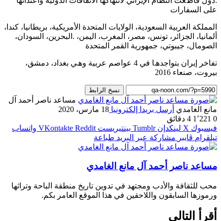
:دول ﻗﺎطﻌﺖ اﻟﻨﻈﺎم اﻹﯾﺮاﻧﻲ ﻻﻧﺘﮭﺎﻛﮭﺎ اﻻﺗﻔﺎﻗﺎت اﻟﺪوﻟﯿﺔ واﻋﺘﺪاﺋﮭﺎ
ﻋﻠﻰ اﻟﺴﻔﺎرات
اﻟﻤﻤﻠﻜﺔ اﻟﻌﺮﺑﯿﺔ اﻟﺴﻌﻮدﯾﺔ، اﻟﻮﻻﯾﺎت اﻟﻤﺘﺤﺪة اﻷﻣﺮﯾﻜﯿﺔ، ﺑﺮﯾﻄﺎﻧﯿﺎ، ﻛﻨﺪا،
أﻟﻤﺎﻧﯿﺎ، اﻟﺠﺰاﺋﺮ، ﺗﻮﻧﺲ، ﻣﺼﺮ، اﻟﻤﻐﺮب، اﻟﯿﻤﻦ، .اﻟﺒﺤﺮﯾﻦ، اﻟﺴﻮدان،
اﻟﺼﻮﻣﺎل، ﺟﯿﺒﻮﺗﻲ، ﺟﻤﮭﻮرﯾﺔ اﻟﻘﻤﺮ اﻟﻤﺘﺤﺪة
ﺗﻔﺎﺧﺮ إﯾﺮان ﺑﺘﻮاﺟﺪھﺎ ﻓﻲ 4 ﻋﻮاﺻﻢ ﻋﺮﺑﯿﺔ وھﻲ ﺑﻐﺪاد، دﻣﺸﻖ،
ﺑﯿﺮوت، ﺻﻨﻌﺎء 2016
نسخ الرابط
مساعد ناصر أحمد آل
مانع الغامدي
أرسل بريدا إلكترونيا
18 مارس، 2020
0
1٬221
4 دقائق
فيسبوك
‫X
لينكدإن
بينتيريست
واتساب
تيلقرام
ڤايبر
مشاركة عبر البريد
طباعة
مساعد ناصر أحمد آل مانع الغامدي
محب للثقافة والأدب ومجتهد في تدوين تاريخ منطقة الباحة وتراثها
ورموزها السابقون واللاحقين في هذا الموقع العامر بكم.
أقرأ التالي