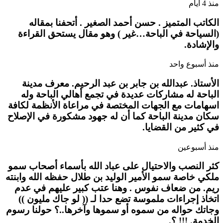
منذ 4 أيام
الكاتب المتميز . حسن أحمد الصغير . أتحفنا بمقاله
(السياحة في الباحة…غير ) وهو مقال يستحق القراءة
والإشادة.
منذ أسبوع واحد
الأستاذ. عبدالله بن جابر بن عبد الرحيم. معرف مدينة
الباحة له مشاركات عديدة في تجمع أهالي الباحة وله
اسهامات مع الجهات المختصة في مراعاة الأنظمة لكافة
سكان مدينة الباحة كما أن له جهود مشكورة في الإصلاح
في كثير من القضايا.
منذ أسبوعين
كثر النصب والاحتيال على عباد الله بأسماء أصحاب سمو
ملكي خاصة سمو الأمير الوليد بن طلال حفظه الله وابنته
ريم. من ضعاف نفوس . وهنا عتب كبير عليهم في عدم
اتخاذ إجراءات ملموسة تضع حدا لـ (( لو جاك مليون ))
وجاتك حواله من سموه أو سموها وآخرها..؟ حولنا رسوم
الخدمة. !!! ؟.