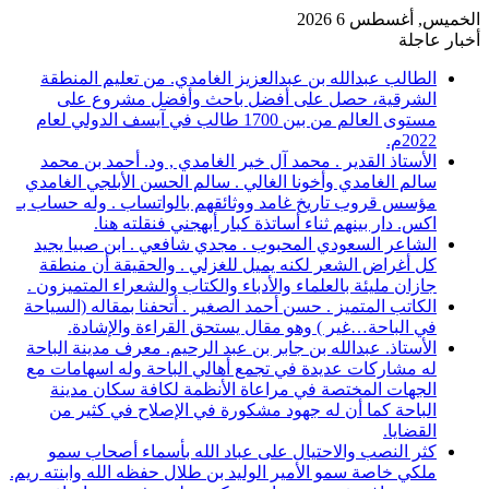
الخميس, أغسطس 6 2026
أخبار عاجلة
الطالب عبدالله بن عبدالعزيز الغامدي. من تعليم المنطقة
الشرقية، حصل على أفضل باحث وأفضل مشروع على
مستوى العالم من بين 1700 طالب في آيسف الدولي لعام
2022م.
الأستاذ القدير . محمد آل خير الغامدي , ود. أحمد بن محمد
سالم الغامدي وأخونا الغالي . سالم الحسن الأبلجي الغامدي
مؤسس قروب تاريخ غامد ووثائقهم بالواتساب . وله حساب بـ
اكس. دار بينهم ثناء أساتذة كبار أبهجني فنقلته هنا.
الشاعر السعودي المحبوب . مجدي شافعي . ابن صبيا يجيد
كل أغراض الشعر لكنه يميل للغزلي . والحقيقة أن منطقة
جازان مليئة بالعلماء والأدباء والكتاب والشعراء المتميزون .
الكاتب المتميز . حسن أحمد الصغير . أتحفنا بمقاله (السياحة
في الباحة…غير ) وهو مقال يستحق القراءة والإشادة.
الأستاذ. عبدالله بن جابر بن عبد الرحيم. معرف مدينة الباحة
له مشاركات عديدة في تجمع أهالي الباحة وله اسهامات مع
الجهات المختصة في مراعاة الأنظمة لكافة سكان مدينة
الباحة كما أن له جهود مشكورة في الإصلاح في كثير من
القضايا.
كثر النصب والاحتيال على عباد الله بأسماء أصحاب سمو
ملكي خاصة سمو الأمير الوليد بن طلال حفظه الله وابنته ريم.