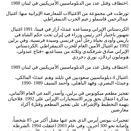
.اﺧﺘﻄﺎف وﻗﺘﻞ ﻋﺪد ﻣﻦ اﻟﺪﺑﻠﻮﻣﺎﺳﯿﯿﻦ اﻷﻣﺮﯾﻜﯿﯿﻦ ﻓﻲ ﻟﺒﻨﺎن 1988
ﺗﻮرطﺖ ﻓﻲ ﻣﺠﻤﻮﻋﺔ ﻣﻦ اﻻﻏﺘﯿﺎﻻت ﻟﻠﻤﻌﺎرﺿﺔ اﻹﯾﺮاﻧﯿﺔ ﻣﻨﮭﺎ: اﻏﺘﯿﺎل
ﻋﺒﺪاﻟﺮﺣﻤﻦ ﻗﺎﺳﻤﻠﻮ زﻋﯿﻢ اﻟﺤﺰب اﻟﺪﯾﻤﻘﺮاطﻲ
اﻟﻜﺮدﺳﺘﺎﻧﻲ اﻹﯾﺮاﻧﻲ وﻣﺴﺎﻋﺪه ﻋﺒﺪﷲ آزار ﻓﻲ ﻓﯿﯿﻨﺎ، 1991 اﻏﺘﯿﺎل
ﺷﮭﺒﻮر ﺑﺎﺧﺘﯿﺎر آﺧﺮ رﺋﯿﺲ وزراء ﻓﻲ إﯾﺮان ﺗﺤﺖ ﺣﻜﻢ اﻟﺸﺎه ﻓﻲ
ﺑﺎرﯾﺲ وأودى ﺑﺤﯿﺎة رﺟﻞ أﻣﻦ ﻓﺮﻧﺴﻲ وﺳﯿﺪة ﻓﺮﻧﺴﯿﺔ، وﻓﻲ ﺑﺮﻟﯿﻦ
1992 ﺗﻢ اﻏﺘﯿﺎل اﻷﻣﯿﻦ اﻟﻌﺎم ﻟﻠﺤﺰب اﻟﺪﯾﻤﻘﺮاطﻲ .اﻟﻜﺮدﺳﺘﺎﻧﻲ
اﻹﯾﺮاﻧﻲ ﺻﺎدق ﺷﺮﻓﻜﻨﺪي وﺛﻼﺛﺔ ﻣﻦ ﻣﺴﺎﻋﺪﯾﮫ »ﻓﺘﺎح ﻋﺒﺪوﻟﻲ،
ھﻮﻣﺎﯾﻮن اردﻻن، ﻧﻮري دﺧﺮدي
.اﺧﺘﻄﺎف وﻗﺘﻞ ﻋﺪد ﻣﻦ اﻟﺪﺑﻠﻮﻣﺎﺳﯿﯿﻦ اﻷﻣﺮﯾﻜﯿﯿﻦ ﻓﻲ ﻟﺒﻨﺎن 1989
.اﻏﺘﯿﺎل 4 دﺑﻠﻮﻣﺎﺳﯿﯿﻦ ﺳﻌﻮدﯾﯿﻦ ﻓﻲ ﺗﺎﯾﻠﻨﺪ وھﻢ ﻋﺒﺪﷲ اﻟﻤﺎﻟﻜﻲ،
وﻋﺒﺪﷲ اﻟﺒﺼﺮي، وﻓﮭﺪ اﻟﺒﺎھﻠﻲ، وأﺣﻤﺪ اﻟﺴﯿﻒ 1989 -1990
ﺗﻔﺠﯿﺮ ﻣﻄﻌﻢ ﻣﯿﻜﻮﻧﻮس ﻓﻲ ﺑﺮﻟﯿﻦ، وأﺻﺪر اﻟﻤﺪﻋﻲ اﻟﻌﺎم اﻷﻟﻤﺎﻧﻲ،
ﻣﺬﻛﺮة اﻋﺘﻘﺎل ﺑﺤﻖ وزﯾﺮ اﻻﺳﺘﺨﺒﺎرات اﻹﯾﺮاﻧﻲ ﻋﻠﻲ 1992 .ﻓﻼﺣﯿﺎن
ﺑﺘﮭﻤﺔ اﻟﺘﺨﻄﯿﻂ واﻹﺷﺮاف ﻋﻠﻰ ﺗﻔﺠﯿﺮ اﻟﻤﻄﻌﻢ وﻗﺘﻞ4 أﻛﺮاد
ﻣﻌﺎرﺿﯿﻦ
ﺗﻔﺠﯿﺮات ﺑﯿﻮﻧﺲ آﯾﺮس اﻟﺬي ﻧﺠﻢ ﻋﻨﮭﺎ ﻣﻘﺘﻞ أﻛﺜﺮ ﻣﻦ 85 ﺷﺨﺼﺎً،
وإﺻﺎﺑﺔ ﻧﺤﻮ 300 آﺧﺮﯾﻦ، وﻓﻲ ﻋﺎم 2003 اﻋﺘﻘﻠﺖ 1994 .اﻟﺸﺮطﺔ