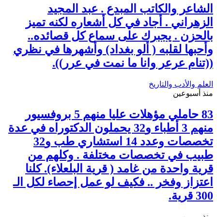
الشاعر والكاتب المبدع . عبد المجيد
الزهراني . أجاد في كل أشعاره لكنه تميز
بالحزن . يجبرك على سماع كل قصائده..
وأحبها لقلبه ( ألو بغداد) وأشهرها في نظري
((تنام عرعر وانا ما نمت في عرر)).
العلم والأدب والتاريخ
منذ أسبوعين
83 حاملي مؤهلات عليا منهم 5 بروفسيور
منهم 3 أطباء و32 يحملون الدكتوراه في عدة
تخصصات وعدد 14 استشاري طب و32
طبيب في تخصصات مختلفة . وكلهم من
قرية واحدة من غامد ( قرية البلعلاء). كلنا
اعتزاز وفخر .. فكيف لو عمل إحصاء لكل الـ
300 قرية.
منذ يومين