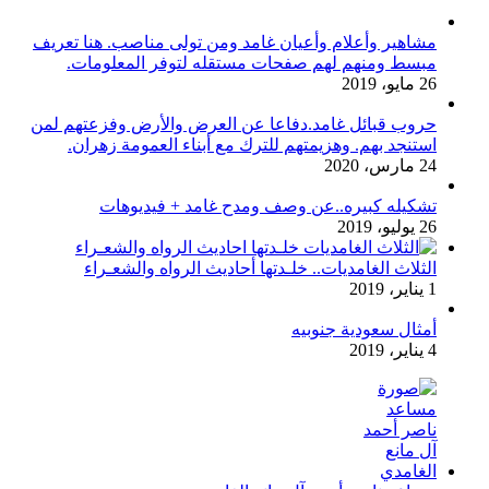
مشاهير وأعلام وأعيان غامد ومن تولى مناصب. هنا تعريف
مبسط ومنهم لهم صفحات مستقله لتوفر المعلومات.
26 مايو، 2019
حروب قبائل غامد.دفاعا عن العرض والأرض وفزعتهم لمن
استنجد بهم. وهزيمتهم للترك مع أبناء العمومة زهران.
24 مارس، 2020
تشكيله كبيره..عن وصف ومدح غامد + فيديوهات
26 يوليو، 2019
الثلاث الغامديات.. خلـدتها أحاديث الرواه والشعـراء
1 يناير، 2019
أمثال سعودية جنوبيه
4 يناير، 2019