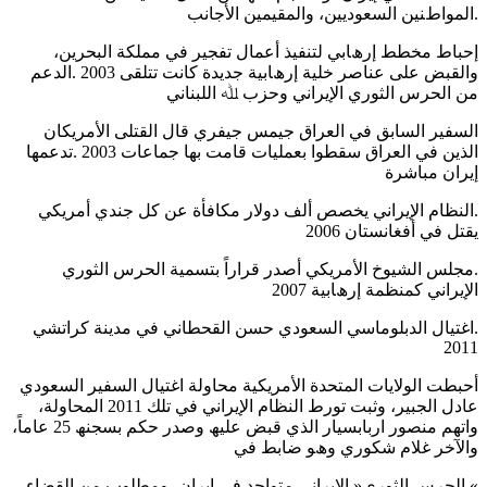
.اﻟﻤﻮاطﻨﯿﻦ اﻟﺴﻌﻮدﯾﯿﻦ، واﻟﻤﻘﯿﻤﯿﻦ اﻷﺟﺎﻧﺐ
إﺣﺒﺎط ﻣﺨﻄﻂ إرھﺎﺑﻲ ﻟﺘﻨﻔﯿﺬ أﻋﻤﺎل ﺗﻔﺠﯿﺮ ﻓﻲ ﻣﻤﻠﻜﺔ اﻟﺒﺤﺮﯾﻦ،
واﻟﻘﺒﺾ ﻋﻠﻰ ﻋﻨﺎﺻﺮ ﺧﻠﯿﺔ إرھﺎﺑﯿﺔ ﺟﺪﯾﺪة ﻛﺎﻧﺖ ﺗﺘﻠﻘﻰ 2003 .اﻟﺪﻋﻢ
ﻣﻦ اﻟﺤﺮس اﻟﺜﻮري اﻹﯾﺮاﻧﻲ وﺣﺰب ﷲ اﻟﻠﺒﻨﺎﻧﻲ
اﻟﺴﻔﯿﺮ اﻟﺴﺎﺑﻖ ﻓﻲ اﻟﻌﺮاق ﺟﯿﻤﺲ ﺟﯿﻔﺮي ﻗﺎل اﻟﻘﺘﻠﻰ اﻷﻣﺮﯾﻜﺎن
اﻟﺬﯾﻦ ﻓﻲ اﻟﻌﺮاق ﺳﻘﻄﻮا ﺑﻌﻤﻠﯿﺎت ﻗﺎﻣﺖ ﺑﮭﺎ ﺟﻤﺎﻋﺎت 2003 .ﺗﺪﻋﻤﮭﺎ
إﯾﺮان ﻣﺒﺎﺷﺮة
.اﻟﻨﻈﺎم اﻹﯾﺮاﻧﻲ ﯾﺨﺼﺺ أﻟﻒ دوﻻر ﻣﻜﺎﻓﺄة ﻋﻦ ﻛﻞ ﺟﻨﺪي أﻣﺮﯾﻜﻲ
ﯾﻘﺘﻞ ﻓﻲ أﻓﻐﺎﻧﺴﺘﺎن 2006
.ﻣﺠﻠﺲ اﻟﺸﯿﻮخ اﻷﻣﺮﯾﻜﻲ أﺻﺪر ﻗﺮاراً ﺑﺘﺴﻤﯿﺔ اﻟﺤﺮس اﻟﺜﻮري
اﻹﯾﺮاﻧﻲ ﻛﻤﻨﻈﻤﺔ إرھﺎﺑﯿﺔ 2007
.اﻏﺘﯿﺎل اﻟﺪﺑﻠﻮﻣﺎﺳﻲ اﻟﺴﻌﻮدي ﺣﺴﻦ اﻟﻘﺤﻄﺎﻧﻲ ﻓﻲ ﻣﺪﯾﻨﺔ ﻛﺮاﺗﺸﻲ
2011
أﺣﺒﻄﺖ اﻟﻮﻻﯾﺎت اﻟﻤﺘﺤﺪة اﻷﻣﺮﯾﻜﯿﺔ ﻣﺤﺎوﻟﺔ اﻏﺘﯿﺎل اﻟﺴﻔﯿﺮ اﻟﺴﻌﻮدي
ﻋﺎدل اﻟﺠﺒﯿﺮ، وﺛﺒﺖ ﺗﻮرط اﻟﻨﻈﺎم اﻹﯾﺮاﻧﻲ ﻓﻲ ﺗﻠﻚ 2011 اﻟﻤﺤﺎوﻟﺔ،
واﺗﮭﻢ ﻣﻨﺼﻮر ارﺑﺎﺑﺴﯿﺎر اﻟﺬي ﻗﺒﺾ ﻋﻠﯿﮫ وﺻﺪر ﺣﻜﻢ ﺑﺴﺠﻨﮫ 25 ﻋﺎﻣﺎً،
واﻵﺧﺮ ﻏﻼم ﺷﻜﻮري وھﻮ ﺿﺎﺑﻂ ﻓﻲ
».اﻟﺤﺮس اﻟﺜﻮري« اﻹﯾﺮاﻧﻲ ﻣﺘﻮاﺟﺪ ﻓﻲ إﯾﺮان، وﻣﻄﻠﻮب ﻣﻦ اﻟﻘﻀﺎء