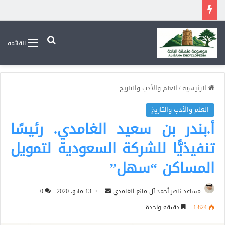
بحث عن
القائمة
الرئيسية
/
العلم والأدب والتاريخ
العلم والأدب والتاريخ
أ.بندر بن سعيد الغامدي. رئيسًا
تنفيذيًّا للشركة السعودية لتمويل
المساكن “سهل”
أرسل
مساعد ناصر أحمد آل مانع الغامدي
13 مايو، 2020
0
بريدا
1٬824
دقيقة واحدة
إلكترونيا