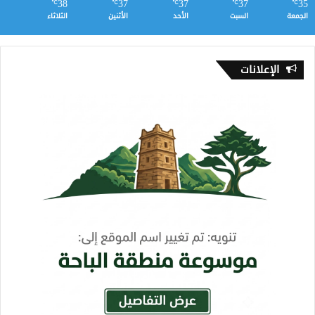
38
37
37
37
35
℃
℃
℃
℃
℃
الجمعة
السبت
الأحد
الأثنين
الثلاثاء
الإعلانات