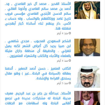
الأستاذ القدير . محمد آل خير الغامدي , ود.
أحمد بن محمد سالم الغامدي وأخونا الغالي .
سالم الحسن الأبلجي الغامدي مؤسس قروب
تاريخ غامد ووثائقهم بالواتساب . وله حساب بـ
اكس. دار بينهم ثناء أساتذة كبار أبهجني
فنقلته هنا.
منذ 4 أيام
الشاعر السعودي المحبوب . مجدي شافعي .
ابن صبيا يجيد كل أغراض الشعر لكنه يميل
للغزلي . والحقيقة أن منطقة جازان مليئة
بالعلماء والأدباء والكتاب والشعراء المتميزون .
منذ 4 أيام
الكاتب المتميز . حسن أحمد الصغير . أتحفنا
بمقاله (السياحة في الباحة…غير ) وهو مقال
يستحق القراءة والإشادة.
منذ 5 أيام
الأستاذ. عبدالله بن جابر بن عبد الرحيم. معرف
مدينة الباحة له مشاركات عديدة في تجمع
أهالي الباحة وله اسهامات مع الجهات