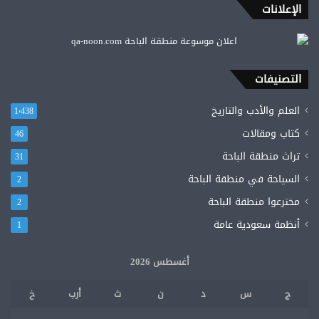
تحسين
الإعلانات
كفاءة
الإنفاق
ودعم
توطين
التصنيفات
التصنيع
العسكري
العلم والأدب والتاريخ
1٬438
كتاب ومقالات
46
تراث منطقة الباحة
31
السياحة في منطقة الباحة
2
مخترعوا منطقة الباحة
2
أنظمة سعودية عامة
1
أغسطس 2026
ج
س
د
ن
ث
أرب
خ