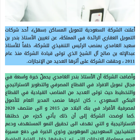
أعلنت الشركة السعودية لتمويل المساكن (سهل)، أحد شركات
التمويل العقاري الرائدة في المملكة، عن تعيين الأستاذ بندر بن
سعيد الغامدي بمنصب الرئيس التنفيذي للشركة، خلفاً للأستاذ
عبدالإله بن صالح آل الشيخ الذي تولى قيادة الشركة منذ عام
2011 ، وحققت الشركة على أثرها العديد من الإنجازات.
وأضافت الشركة أن الأستاذ بندر الغامدي يحملُ خبرة واسعة في
مجال تمويل الافراد في القطاع المصرفي والتطوير الاستراتيجي
والتخطيط حيث تولى العديد من المناصب القيادية في القطاع
البنكي السعودي ، كان اخرها منصب المدير العام للأصول
لمصرفية الأفراد في بنك البلاد من 2015 و الى منتصف 2020
.كما اوضحت الشركة إلى أن ذلك يأتي كجزء من خطتها
الاستراتيجية و التي تهدف الى تحقيق النمو المستهدف ودعم
التنفيذيين السعوديين الموهوبين وذوي الخبرة في دفع مسيرة
النمو ومواصلة الإنجازات التي تم تحقيقها خلال الفترة الماضية