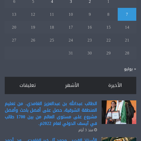
6
5
4
3
2
1
13
12
11
10
9
8
7
20
19
18
17
16
15
14
27
26
25
24
23
22
21
31
30
29
28
« يوليو
الأخيرة
الأشهر
تعليقات
الطالب عبدالله بن عبدالعزيز الغامدي. من تعليم
المنطقة الشرقية، حصل على أفضل باحث وأفضل
مشروع على مستوى العالم من بين 1700 طالب
في آيسف الدولي لعام 2022م.
منذ 3 أيام
الأستاذ القدير . محمد آل خير الغامدي , ود. أحمد