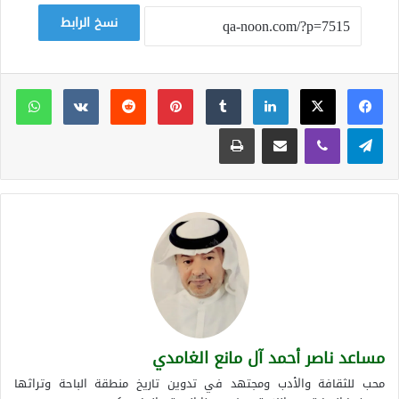
نسخ الرابط
لينكدإن
بينتيريست
وات
تيلقرام
ڤايبر
مشاركة عبر البريد
طباعة
مساعد ناصر أحمد آل مانع الغامدي
محب للثقافة والأدب ومجتهد في تدوين تاريخ منطقة الباحة وتراثها