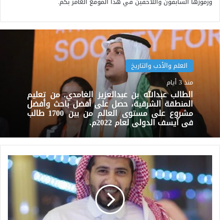
ورموزها السابقون واللاحقين في هذا الموقع العامر بكم.
العلم والأدب والتاريخ
منذ 3 أيام
الطالب عبدالله بن عبدالعزيز الغامدي. من تعليم
المنطقة الشرقية، حصل على أفضل باحث وأفضل
مشروع على مستوى العالم من بين 1700 طالب
في آيسف الدولي لعام 2022م.
الأخصائي
عبدالرحمن
بن
خميس
الغامدي
مديراً