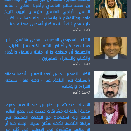
بن محمد سالم الغامدي وأخونا الغالي . سالم
الحسن الأبلجي الغامدي مؤسس قروب تاريخ
غامد ووثائقهم بالواتساب . وله حساب بـ اكس.
دار بينهم ثناء أساتذة كبار أبهجني فنقلته هنا.
منذ 4 أيام
الشاعر السعودي المحبوب . مجدي شافعي . ابن
صبيا يجيد كل أغراض الشعر لكنه يميل للغزلي .
والحقيقة أن منطقة جازان مليئة بالعلماء والأدباء
والكتاب والشعراء المتميزون .
منذ 4 أيام
الكاتب المتميز . حسن أحمد الصغير . أتحفنا بمقاله
(السياحة في الباحة…غير ) وهو مقال يستحق
القراءة والإشادة.
منذ 5 أيام
الأستاذ. عبدالله بن جابر بن عبد الرحيم. معرف
مدينة الباحة له مشاركات عديدة في تجمع أهالي
الباحة وله اسهامات مع الجهات المختصة في
مراعاة الأنظمة لكافة سكان مدينة الباحة كما أن
له جهود مشكورة في الإصلاح في كثير من