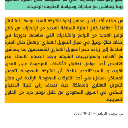
وبما يتماشى مع مبادرات وسياسة الحكومة الرشيدة.
من جهته أكد رئيس مجلس إدارة الشركة السيد يوسف الشلاش
قائلاً “حققنا خلال الفترة السابقة العديد من الإنجازات من خلال
توفير العديد من البرامج والمُبادرات التي ساهمت بدورِها في
إحداث نقلةٍ نوعيةٍ في مجال التمويل العقاري؛ ونعملُ خلال الفترة
القادمة إلى زيادة حجم التمويل العقاري للمُستحقين بما يتماشى
مع أهداف واستراتيجيات الشركة، ويعد انضمام الاستاذ بندر
الغامدي أحد عوامل تحقيق الأهداف المرصودة على المدى
القريب و البعيد”الجدير بالذكر أن الشركة السعودية لتمويل
المساكن (سهل) هي أحد الشركات السعودية الرائدة في مجال
التمويل العقاري بالمملكة حيث تهدف إلى تلبية الاحتياج
السكني في السوق السعودي من خلال توفير حزم من الحلول
التمويلية.
عن جريدة الرياض – 27 /8/ 2020