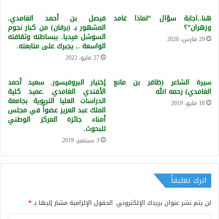
هنا..اجابة سؤال “لماذا غامد
فيصل بن أحمد الغامدي.
وزهران”؟
المشهور بـ (برقان) من كبار نجوم
السوشل ميديا. ببساطته وثقافته
29 مارس، 2020
الواسعة .. يجبرك على متابعته.
27 مايو، 2022
سيرة الشاعر (ظافر بن مانع
إختيار البروفيسور. سعيد أحمد
الغامدي) رحمه الله
الأفندي الغامدي .عميد كلية
الدراسات العليا التربوية بجامعة
18 مايو، 2019
الملك عبد العزيز عضواً في مجلس
أمناء جائزة المركز الوطني
للبحوث.
3 سبتمبر، 2019
اترك تعليقاً
لن يتم نشر عنوان بريدك الإلكتروني.
الحقول الإلزامية مشار إليها بـ
*