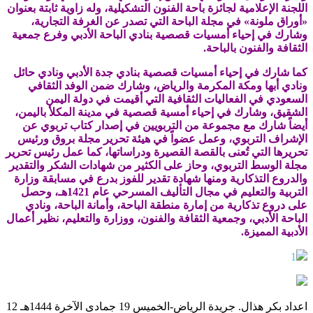
اللجنة الإعلامية لجائزة باحة الفنون التشكيلية، وله زاوية ثابتة بعنوان
«أوراق ملونة» في مجلة الباحة التي تصدر عن الغرفة التجارية،
وشارك في إحياء أمسيات قصصية بنادي الباحة الأدبي وفرع جمعية
الثقافة والفنون بالباحة.
كما شارك في إحياء أمسيات قصصية بنادي جدة الأدبي ونادي حائل
ونادي أبها ومكة المكرمة والرياض، وشارك ضمن الوفد الثقافي
السعودي في الفعاليات الثقافية التي أقيمت في دولة اليمن
الشقيق، وشارك في إحياء أمسية قصصية في مدينة المكلأ باليمن،
أيضاً شارك مع مجموعة من التربويين في إصدار كتاب تربوي عن
الإشراف التربوي، وعمل عضواً في هيئة تحرير مجلة بروق ورئيس
تحريرها التي تُعنى بالقصة القصيرة ودراساتها، كما عمل رئيس تحرير
مجلة الوسط التربوي، وحاز على الكثير من شهادات الشكر والتقدير
والدروع التذكارية ومنها شهادة تقدير للفوز بدرع في مسابقة وزارة
التربية والتعليم في مجال التأليف المسرحي عام 1421هـ، وحصل
على دروع تذكارية من إمارة منطقة الباحة، وأمانة الباحة، ونادي
الباحة الأدبي، وجمعية الثقافة والفنون، ووزارة والتعليم، نظير أعمال
الأدبية المميزة.
1
اعداد بكر هذال. جريدة الرياض-الخميس 19 جمادى الآخرة 1444هـ 12