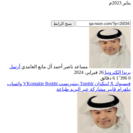
يناير 2023م
نسخ الرابط
مساعد ناصر أحمد آل مانع الغامدي
أرسل
بريدا إلكترونيا
26 فبراير، 2024
0
1٬396
6 دقائق
فيسبوك
‫X
لينكدإن
بينتيريست
واتساب
تيلقرام
ڤايبر
مشاركة عبر البريد
طباعة