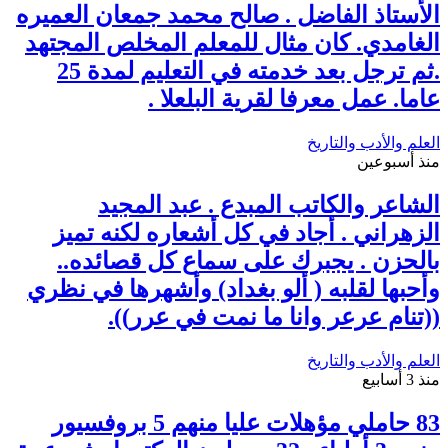
الأستاذ الفاضل . صالح محمد جمعان العميره
الغامدي. كان مثال للمعلم المخلص المجتهد
.ثم ترجل بعد خدمته في التعليم لمدة 25
عاما. عمل معرفا لقرية البلعلا .
العلم والأدب والتاريخ
منذ أسبوعين
الشاعر والكاتب المبدع . عبد المجيد
الزهراني . أجاد في كل أشعاره لكنه تميز
بالحزن . يجبرك على سماع كل قصائده..
وأحبها لقلبه ( ألو بغداد) وأشهرها في نظري
((تنام عرعر وانا ما نمت في عرر)).
العلم والأدب والتاريخ
منذ 3 أسابيع
83 حاملي مؤهلات عليا منهم 5 بروفسيور