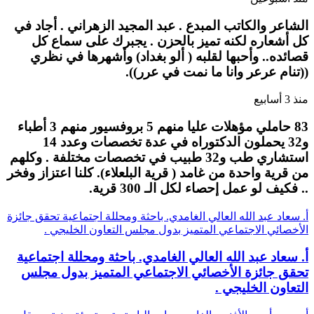
الشاعر والكاتب المبدع . عبد المجيد الزهراني . أجاد في
كل أشعاره لكنه تميز بالحزن . يجبرك على سماع كل
قصائده.. وأحبها لقلبه ( ألو بغداد) وأشهرها في نظري
((تنام عرعر وانا ما نمت في عرر)).
منذ 3 أسابيع
83 حاملي مؤهلات عليا منهم 5 بروفسيور منهم 3 أطباء
و32 يحملون الدكتوراه في عدة تخصصات وعدد 14
استشاري طب و32 طبيب في تخصصات مختلفة . وكلهم
من قرية واحدة من غامد ( قرية البلعلاء). كلنا اعتزاز وفخر
.. فكيف لو عمل إحصاء لكل الـ 300 قرية.
أ. سعاد عبد الله العالي الغامدي. باحثة ومحللة اجتماعية تحقق جائزة
الأخصائي الاجتماعي المتميز بدول مجلس التعاون الخليجي .
أ. سعاد عبد الله العالي الغامدي. باحثة ومحللة اجتماعية
تحقق جائزة الأخصائي الاجتماعي المتميز بدول مجلس
التعاون الخليجي .