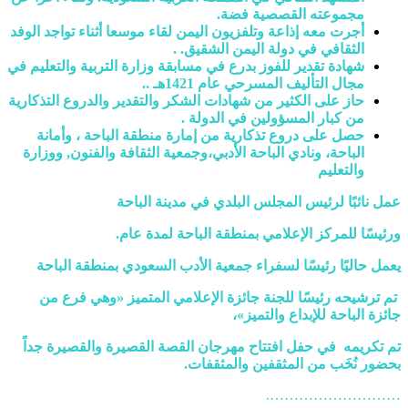
مجموعته القصصية فضة.
أجرت معه إذاعة وتلفزيون اليمن لقاء موسعا أثناء تواجد الوفد
الثقافي في دولة اليمن الشقيق. .
شهادة تقدير للفوز بدرع في مسابقة وزارة التربية والتعليم في
مجال التأليف المسرحي عام 1421هـ ..
حاز على الكثير من شهادات الشكر والتقدير والدروع التذكارية
من كبار المسؤولين في الدولة .
حصل على دروع تذكارية من إمارة منطقة الباحة ، وأمانة
الباحة، ونادي الباحة الأدبي،وجمعية الثقافة والفنون, ووزارة
والتعليم
عمل نائبًا لرئيس المجلس البلدي في مدينة الباحة
ورئيسًا للمركز الإعلامي بمنطقة الباحة لمدة عام.
يعمل حاليًا رئيسًا لسفراء جمعية الأدب السعودي بمنطقة الباحة
تم ترشيحه رئيسًا للجنة جائزة الإعلامي المتميز «وهي فرع من
جائزة الباحة للإبداع والتميز»،
تم تكريمه في حفل افتتاح مهرجان القصة القصيرة والقصيرة جداً
بحضور نُخَب من المثقفين والمثقفات.
……………………….