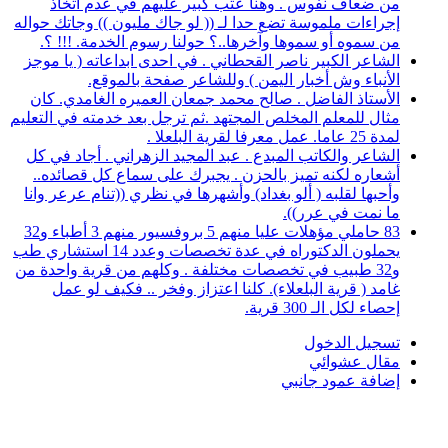
من ضعاف نفوس . وهنا عتب كبير عليهم في عدم اتخاذ
إجراءات ملموسة تضع حدا لـ (( لو جاك مليون )) وجاتك حواله
من سموه أو سموها وآخرها..؟ حولنا رسوم الخدمة. !!! ؟.
الشاعر الكبير ناصر القحطاني . في احدى ابداعاته ( يا موجز
الأنباء وش أخبار اليمن ) وللشاعر صفحة بالموقع.
الأستاذ الفاضل . صالح محمد جمعان العميره الغامدي. كان
مثال للمعلم المخلص المجتهد .ثم ترجل بعد خدمته في التعليم
لمدة 25 عاما. عمل معرفا لقرية البلعلا .
الشاعر والكاتب المبدع . عبد المجيد الزهراني . أجاد في كل
أشعاره لكنه تميز بالحزن . يجبرك على سماع كل قصائده..
وأحبها لقلبه ( ألو بغداد) وأشهرها في نظري ((تنام عرعر وانا
ما نمت في عرر)).
83 حاملي مؤهلات عليا منهم 5 بروفسيور منهم 3 أطباء و32
يحملون الدكتوراه في عدة تخصصات وعدد 14 استشاري طب
و32 طبيب في تخصصات مختلفة . وكلهم من قرية واحدة من
غامد ( قرية البلعلاء). كلنا اعتزاز وفخر .. فكيف لو عمل
إحصاء لكل الـ 300 قرية.
تسجيل الدخول
مقال عشوائي
إضافة عمود جانبي