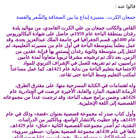
قالوا عنه :
جمعان الكرت.. مسيرة إبداع ما بين الصحافة والشِّعر والقصة
القاص والكاتب جمعان بن علي الكرت الغامدي، من مواليد بلدة
رغدان بمنطقة الباحة عام 1959م، حاصل على شهادة البكالوريوس
عام 1400هـ، قسم الجغرافيا في جامعة الملك عبدالعزيز بجدة، وقد
عمل معلماً بمتوسطة الباحة في أول عام من مسيرته التعليمية، ثم
انتقل إلى متوسطة وثانوية رغدان ليستمر بها قرابة عقدين من
الزمن. بعد ذلك تم ترشيحه مشرفاً
تربوياً متعاوناً لمدة عامين
دراسيين، ثم تم تفريغه للعمل في الإشراف التربوي للمواد
الاجتماعية بتعليم الباحة من بداية عام 1421هـ، كما عمل مساعداً
لمكتب التعليم وسط الباحة حتى تقاعد.
وله اهتمامات في الكتابة المسرحية منها: على مفترق الطرق،
الرمانة الذهبية، المارد والغابة، الأخيرة عرضت في الجنادرية عام
1426هـ، وضمن برامج صيف الباحة، وقد ترجمت عدداً من مجموعاته
القصصية إلى اللغة الإنجليزية.
وأول كتاب صدر له مجموعة قصصية بعنوان «فضة» وذلك في عام
1419هـ، وقد حظيت بالانتشار الواسع، وبالكثير من الدراسات
النقدية، ثم أصدر مجموعته القصصية الثانية «عناق» عام 1429هـ،
تلاها في عام 1430هـ مجموعة قصصية بعنوان: «سطور سروية»
ومن أجواء الكتاب: «ينساح موال -خضران- بين ثنايا صوت الناي،