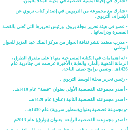
• شارك في إحياء أمسية قصصية في مدينة المكلأ باليمن.
• شارك مع مجموعة من التربويين في إصدار كتاب تربوي عن
الإشراف التربوي.
• عضو في هيئة تحرير مجلة بروق ورئيس تحريرها التي تُعنى بالقصة
القصيرة ودراساتها .
• مدرب معتمد لنشر ثقافة الحوار من مركز الملك عبد العزيز للحوار
الوطني .
• له اهتمامات في الكتابة المسرحية منها ( على مفترق الطرق ،
الرمانة الذهبية ,المارد والغابة ) الأخيرة عرضت في جنادرية عام
1426هـ . وضمن برامج صيف الباحة.
• رئيس تحرير مجلة الوسط التربوي .
• أصدر مجموعته القصصية الأولى بعنوان “فضة” عام 1419هـ .
• اصدر مجموعته القصصية الثانية (عناق) عام 1429هـ.
•ومجموعة قصصية بعنوان(سطور سروية) عام 1430هـ .
• اصدر مجموعته القصصية الرابعة بعنوان (بوارق) عام 2013م
أصدر مجموعة قصصية قصيرة جدا بعنوان (وميض الرماد) مترجمة