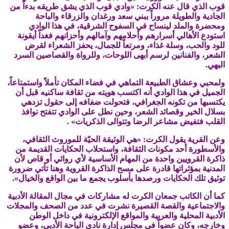
قوب الذي قال عنه الكرت: «وادي قوب الذي يشق طريقه بدءاً
من
الجادية والطويلة مروراً ببني سعد ورغدان والزرقاء والباحة
ومحضرة والملد لينساح في السفوح الشرقية، في هذا الوادي
استودع الأهالي أسرارهم وأحلامهم وآمالهم وأحزانهم فغداً أيقونة
للود والحب، وسلة غذاء، ومرتعاً للجمال، يحفز الشعراء لقرض
الشعر، والفنانين لرسم أبهى اللوحات، وللرواة والقصاصين السرد
البهي.
ولمحبي وعشاق الطبيعة التماهي في فضاء المكان تأملاً واستمتاعاً،
الجميل في هذا الوادي أنه اكتسب هويته من ثقافة ساكنيه قبل أن
يكتسبها من تكونه الجغرافي، فتحولت ضفافه إلى حقول تزدهي
بسلال الخير وقصائد الشعر، وحين نطل على الوادي تتفتح نوافذ
القلب فتفيض مشاعر الرضا وتتوالى الذكريات» .
وعن القرية يقول الكرت: «هي الوثيقة الحيّة للموروث الثقافي،
والأسطورة أحد مكونات الثقافة، واستحلاب الحكايات القديمة من
ذاكرة القرويين واحدة من المهام الأساسية لأي روائي أو قاص لأن
المدنية بمؤثراتها قادرة على مسح الذاكرة القروية وهنا تأتي ضرورة
توثيق تلك الحكايات ورصدها بأسلوب يجمع ما بين الواقع والخيال».
كما أن الكاتب جمعان الكرت له مشاركات في مجال المقالة الأدبية
والاجتماعية والقصة القصيرة نشرت في عدد من الصحف والمجلات
الأدبية المحلية والعربية والمواقع الإلكترونية في داخل الوطن
وخارجه، وكان عضواً في مجلس إدارة نادي الباحة الأدبي، وعضو