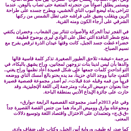
ويستمر يطلق أصواتاً من حنجرته المتعبة حتى تصاب بالوهن، عندما
تتراخى يداه ليضع أنبوب الناي الخشبي، ويطرح جسده على طراحة
الرين ويتقلب بضيق على فراشه حتى تطل الشمس من ركنها
الشرقي على أرجاء الكون ومنه القرية.
في الفجر تبدأ الحركة والأصوات تتناثر بين الشعاب.. وخضران يكتفي
بفتح شطر النافذة التي تطل على الوادي ليرى بوضوح قطيفة
خضراء غطت جسد الجبل، كانت وقتها عيدان الذرة ترقص بفرح مع
نسيم الصباح.
مرجمة «عيشة» تلاحق الطيور الصغيرة. تذكر كلمة قاسية قالها
والدها بأن ليس لدينا بنات نزوجهن لمجانين، وراح يشهق بالبكاء، في
التو انداحت كلمات جمعها على شكل قصيدة أعاد نظمها وراح يغني..
التفت جانباً ووجد الناي حزيناً، مد يده بحنو بالغ أمسك الناي ووضعه
قريباً من فمه وقبله عدة قبلات». ثم أصدر مجموعة قصصية قصيرة
جداً بعنوان «وميض الرماد» ومترجمة إلى اللغة الإنجليزية، وقد
حازت على جائزة الإبداع الأدبي بمنطقة الباحة.
وفي عام 2013م أصدر مجموعته القصصية الرابعة «بوارق»
ومجوعتاه بوارق ووميض الرماد هما من جنس القصة القصيرة جداً
«ق.ق.ج» وتعتمدان على الاختزال واقتصاد اللغة وتوسيع دلالات
المعنى.
كما صدر له طيف، ورواية أنين الجبل، وكتاب على ضفاف وادي