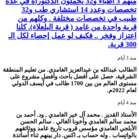
منهم 3 أطباء و32 يحملون الدكتوراه في عدة
تخصصات وعدد 14 استشاري طب و32
طبيب في تخصصات مختلفة . وكلهم من
قرية واحدة من غامد ( قرية البلعلاء). كلنا
اعتزاز وفخر .. فكيف لو عمل إحصاء لكل الـ
300 قرية.
منذ 3 أيام
الطالب عبدالله بن عبدالعزيز الغامدي. من تعليم المنطقة
الشرقية، حصل على أفضل باحث وأفضل مشروع على
مستوى العالم من بين 1700 طالب في آيسف الدولي
لعام 2022م.
منذ 4 أيام
الأستاذ القدير . محمد آل خير الغامدي , ود. أحمد بن
محمد سالم الغامدي وأخونا الغالي . سالم الحسن
الأبلجي الغامدي مؤسس قروب تاريخ غامد ووثائقهم
بالواتساب . وله حساب بـ اكس. دار بينهم ثناء أساتذة