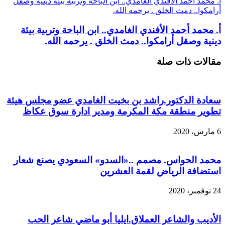
أ. محمد أحمد الأفندي الغامدي.. ابن الباحة وتربية بيئة دينية وصقل
أرامكوا.. دمث الخلق . يرحمه الله.
أ. محمد أحمد الأفندي الغامدي.. ابن الباحة وتربية بيئة
دينية وصقل أرامكوا.. دمث الخلق . يرحمه الله.
مقالات ذات صلة
سعادة الدكتور.راشد بن بخيت الغامدي عضو مجلس هيئة
تطوير منطقة مكة المكرمة ومدير ادارة سوق عكاظ
6 مارس، 2020
محمد الحواس. مصمم ..«السدو» السعودي يصنع شعار
استضافة الرياض لقمة العشرين
24 نوفمبر، 2020
الأديب والشاعر العملاق.ايليا أبو ماضي شاعر الحب