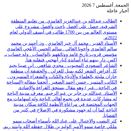
الجمعة, أغسطس 7 2026
أخبار عاجلة
الطالب عبدالله بن عبدالعزيز الغامدي. من تعليم المنطقة
الشرقية، حصل على أفضل باحث وأفضل مشروع على
مستوى العالم من بين 1700 طالب في آيسف الدولي لعام
2022م.
الأستاذ القدير . محمد آل خير الغامدي , ود. أحمد بن محمد
سالم الغامدي وأخونا الغالي . سالم الحسن الأبلجي الغامدي
مؤسس قروب تاريخ غامد ووثائقهم بالواتساب . وله حساب بـ
اكس. دار بينهم ثناء أساتذة كبار أبهجني فنقلته هنا.
الشاعر السعودي المحبوب . مجدي شافعي . ابن صبيا يجيد
كل أغراض الشعر لكنه يميل للغزلي . والحقيقة أن منطقة
جازان مليئة بالعلماء والأدباء والكتاب والشعراء المتميزون .
الكاتب المتميز . حسن أحمد الصغير . أتحفنا بمقاله (السياحة
في الباحة…غير ) وهو مقال يستحق القراءة والإشادة.
الأستاذ. عبدالله بن جابر بن عبد الرحيم. معرف مدينة الباحة
له مشاركات عديدة في تجمع أهالي الباحة وله اسهامات مع
الجهات المختصة في مراعاة الأنظمة لكافة سكان مدينة
الباحة كما أن له جهود مشكورة في الإصلاح في كثير من
القضايا.
كثر النصب والاحتيال على عباد الله بأسماء أصحاب سمو
ملكي خاصة سمو الأمير الوليد بن طلال حفظه الله وابنته ريم.