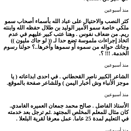
منذ أسبوعين
كثر النصب والاحتيال على عباد الله بأسماء أصحاب سمو
ملكي خاصة سمو الأمير الوليد بن طلال حفظه الله وابنته
ريم. من ضعاف نفوس . وهنا عتب كبير عليهم في عدم
اتخاذ إجراءات ملموسة تضع حدا لـ (( لو جاك مليون ))
وجاتك حواله من سموه أو سموها وآخرها..؟ حولنا رسوم
الخدمة. !!! ؟.
منذ أسبوعين
الشاعر الكبير ناصر القحطاني . في احدى ابداعاته ( يا
موجز الأنباء وش أخبار اليمن ) وللشاعر صفحة بالموقع.
منذ أسبوعين
الأستاذ الفاضل . صالح محمد جمعان العميره الغامدي.
كان مثال للمعلم المخلص المجتهد .ثم ترجل بعد خدمته
في التعليم لمدة 25 عاما. عمل معرفا لقرية البلعلا .
منذ أسبوعين