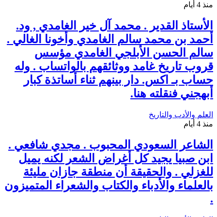
منذ 4 أيام
الأستاذ القدير . محمد آل خير الغامدي , ود.
أحمد بن محمد سالم الغامدي وأخونا الغالي .
سالم الحسن الأبلجي الغامدي مؤسس
قروب تاريخ غامد ووثائقهم بالواتساب . وله
حساب بـ اكس. دار بينهم ثناء أساتذة كبار
أبهجني فنقلته هنا.
العلم والأدب والتاريخ
منذ 4 أيام
الشاعر السعودي المحبوب . مجدي شافعي .
ابن صبيا يجيد كل أغراض الشعر لكنه يميل
للغزلي . والحقيقة أن منطقة جازان مليئة
بالعلماء والأدباء والكتاب والشعراء المتميزون
.