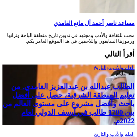
مساعد ناصر أحمد آل مانع الغامدي
محب للثقافة والأدب ومجتهد في تدوين تاريخ منطقة الباحة وتراثها
ورموزها السابقون واللاحقين في هذا الموقع العامر بكم.
أقرأ التالي
العلم والأدب والتاريخ
منذ 3 أيام
الطالب عبدالله بن عبدالعزيز الغامدي. من
تعليم المنطقة الشرقية، حصل على أفضل
باحث وأفضل مشروع على مستوى العالم من
بين 1700 طالب في آيسف الدولي لعام
2022م.
العلم والأدب والتاريخ