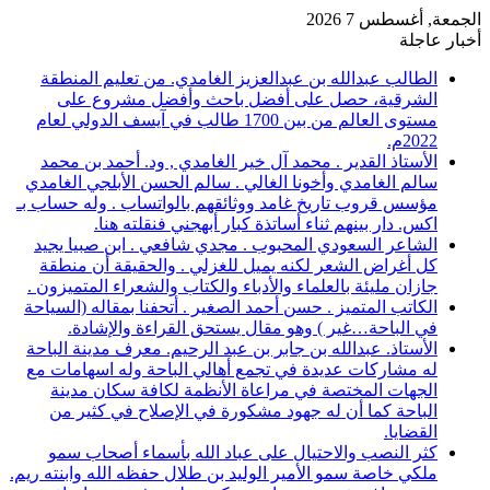
الجمعة, أغسطس 7 2026
أخبار عاجلة
الطالب عبدالله بن عبدالعزيز الغامدي. من تعليم المنطقة
الشرقية، حصل على أفضل باحث وأفضل مشروع على
مستوى العالم من بين 1700 طالب في آيسف الدولي لعام
2022م.
الأستاذ القدير . محمد آل خير الغامدي , ود. أحمد بن محمد
سالم الغامدي وأخونا الغالي . سالم الحسن الأبلجي الغامدي
مؤسس قروب تاريخ غامد ووثائقهم بالواتساب . وله حساب بـ
اكس. دار بينهم ثناء أساتذة كبار أبهجني فنقلته هنا.
الشاعر السعودي المحبوب . مجدي شافعي . ابن صبيا يجيد
كل أغراض الشعر لكنه يميل للغزلي . والحقيقة أن منطقة
جازان مليئة بالعلماء والأدباء والكتاب والشعراء المتميزون .
الكاتب المتميز . حسن أحمد الصغير . أتحفنا بمقاله (السياحة
في الباحة…غير ) وهو مقال يستحق القراءة والإشادة.
الأستاذ. عبدالله بن جابر بن عبد الرحيم. معرف مدينة الباحة
له مشاركات عديدة في تجمع أهالي الباحة وله اسهامات مع
الجهات المختصة في مراعاة الأنظمة لكافة سكان مدينة
الباحة كما أن له جهود مشكورة في الإصلاح في كثير من
القضايا.
كثر النصب والاحتيال على عباد الله بأسماء أصحاب سمو
ملكي خاصة سمو الأمير الوليد بن طلال حفظه الله وابنته ريم.