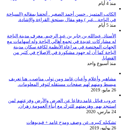
منذ 4 أيام
الكاتب المتميز . حسن أحمد الصغير . أتحفنا بمقاله (السياحة
في الباحة…غير ) وهو مقال يستحق القراءة والإشادة.
منذ 5 أيام
الأستاذ. عبدالله بن جابر بن عبد الرحيم. معرف مدينة الباحة
له مشاركات عديدة في تجمع أهالي الباحة وله اسهامات مع
الجهات المختصة في مراعاة الأنظمة لكافة سكان مدينة
الباحة كما أن له جهود مشكورة في الإصلاح في كثير من
القضايا.
منذ أسبوع واحد
مشاهير وأعلام وأعيان غامد ومن تولى مناصب. هنا تعريف
مبسط ومنهم لهم صفحات مستقله لتوفر المعلومات.
26 مايو، 2019
حروب قبائل غامد.دفاعا عن العرض والأرض وفزعتهم لمن
استنجد بهم. وهزيمتهم للترك مع أبناء العمومة زهران.
24 مارس، 2020
تشكيله كبيره..عن وصف ومدح غامد + فيديوهات
26 يوليو، 2019