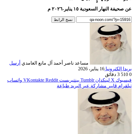
عن صحيفة النهار السعودية ١٥ يناير-٢٠٢٦ م
نسخ الرابط
مساعد ناصر أحمد آل مانع الغامدي
أرسل
بريدا إلكترونيا
16 يناير، 2026
0
510
3 دقائق
فيسبوك
‫X
لينكدإن
بينتيريست
واتساب
تيلقرام
ڤايبر
مشاركة عبر البريد
طباعة