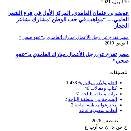
10 أبريل، 2021
عوضه بن عثمان الغامدي. المركز الأول في فرع الشعر
العامي. بـ “مواهب في حب الوطن”مشارك بشاعر
الحجاز
مصر تفرج عن رجل الأعمال مبارك الغامدي بـ“عفو صحي“
1 يونيو، 2019
مصر تفرج عن رجل الأعمال مبارك الغامدي بـ“عفو
صحي“
التصنيفات
العلم والأدب والتاريخ
1٬438
كتاب ومقالات
46
تراث منطقة الباحة
31
السياحة في منطقة الباحة
2
مخترعوا منطقة الباحة
2
أنظمة سعودية عامة
1
أغسطس 2026
ج
س
د
ن
ث
أرب
خ