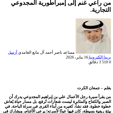
من راعي غنم إلى إمبراطورية المجدوعي
التجارية.
مساعد ناصر أحمد آل مانع الغامدي
أرسل
بريدا إلكترونيا
16 يناير، 2026
0
510
3 دقائق
بقلم – جمعان الكرت
من يقرأ سيرة رجل الأعمال علي بن إبراهيم المجدوعي يدرك أن
الصبر والكفاح والمثابرة ليست شعارات تُرفع، بل مسار حياة يُعاش
خطوة خطوة. فقد نشأ، كغيره من أبناء القرى في سراة الباحة، في
بيئةٍ ريفية بسيطة، كان فيها عونًا لأسرته؛ يرعى الأغنام، ويشارك في