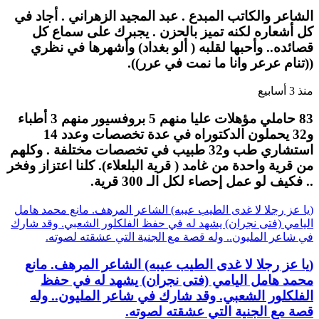
الشاعر والكاتب المبدع . عبد المجيد الزهراني . أجاد في
كل أشعاره لكنه تميز بالحزن . يجبرك على سماع كل
قصائده.. وأحبها لقلبه ( ألو بغداد) وأشهرها في نظري
((تنام عرعر وانا ما نمت في عرر)).
منذ 3 أسابيع
83 حاملي مؤهلات عليا منهم 5 بروفسيور منهم 3 أطباء
و32 يحملون الدكتوراه في عدة تخصصات وعدد 14
استشاري طب و32 طبيب في تخصصات مختلفة . وكلهم
من قرية واحدة من غامد ( قرية البلعلاء). كلنا اعتزاز وفخر
.. فكيف لو عمل إحصاء لكل الـ 300 قرية.
(يا عز رجلا لا غدى الطيب عيبه) الشاعر المرهف. مانع محمد هامل
اليامي (فتى نجران) يشهد له في حفظ الفلكلور الشعبي. وقد شارك
في شاعر المليون.. وله قصة مع الجنية التي عشقته لصوته.
(يا عز رجلا لا غدى الطيب عيبه) الشاعر المرهف. مانع
محمد هامل اليامي (فتى نجران) يشهد له في حفظ
الفلكلور الشعبي. وقد شارك في شاعر المليون.. وله
قصة مع الجنية التي عشقته لصوته.