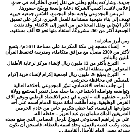
جديدة، وشاركت بدافعٍ وطني في نقل إحدى الطائرات في حدثٍ
إعلامي لافت، أكسب الشركة دعاية واسعة ورسّخ حضورها.
لم ينسَ المجدوعي واجبه تجاه المجتمع، فأسّس جمعية خيرية
تهدف إلى بناء منهجية مستدامة للعمل الخيري، تركز على تعميق
الأثر الإيجابي ونقل المحتاجين من العوز إلى الاكتفاء. وقد نفذت
الجمعية أكثر من 260 مشروعًا، استفاد منها نحو 88 ألف مستفيد.
ومن أبرز مبادراته:
• إنشاء مسجد في مكة المكرمة على مساحة 5611 م²، يتسع
لأكثر من 2300 مصلٍّ، مع مرافق متكاملة، ومدرسة لتحفيظ القرآن
للبنين والبنات.
• التبرع بأكثر من 12 مليون ريال لإنشاء مركز لرعاية الأطفال
المعوقين في منطقة الباحة.
• التبرع بمبلغ 26 مليون ريال لجمعية إكرام لإنشاء قرية إكرام
للمسنّين في محافظة بلجرشي.
إلى جانب نجاحه الاقتصادي، تميّز المجدوعي بأخلاقه العالية
وتواضعه وتواصله الاجتماعي، ما جعله محل تقدير المجتمع وولاة
الأمر – حفظهم الله – لدوره في دعم الاقتصاد الوطني وتوفير آلاف
الفرص الوظيفية. وقد أطلقت أمانة مدينة الدمام اسمه على أحد
شوارعها الرئيسية، كما حظي بتكريمٍ خاص من خادم الحرمين
الشريفين الملك سلمان بن عبد العزيز – حفظه الله.
علي بن إبراهيم المجدوعي نموذجٌ للرجل العصامي الذي صنع مجده
بيده، وكتب قصته بالعمل، وخلّد اسمه بالعطاء، فاستحق أن تكون
سيرته مصدر إلهامٍ للأجيال القادمة….