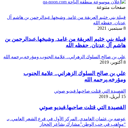
صفحات متنوعة
قبيلة بني خثيم العريقة من غامد. وشيخها.عبدالرحمن بن هاشم آل
عدنان. حفظه الله
8 سبتمبر، 2021
قبيلة بني خثيم العريقة من غامد. وشيخها.عبدالرحمن بن
هاشم آل عدنان. حفظه الله
علي بن صالح السلوك الزهراني.. علامة الجنوب ومؤرخه.يرحمه الله
8 أكتوبر، 2019
علي بن صالح السلوك الزهراني.. علامة الجنوب
ومؤرخه.يرحمه الله
القصيدة التي قتلت صاحبها.فيديو صوتي
15 أبريل، 2019
القصيدة التي قتلت صاحبها.فيديو صوتي
عوضه بن عثمان الغامدي. المركز الأول في فرع الشعر العامي. بـ
“مواهب في حب الوطن”مشارك بشاعر الحجاز