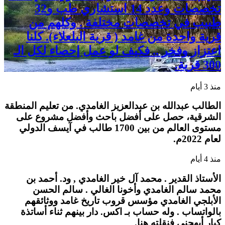
تخصصات وعدد 14 استشاري طب و32
طبيب في تخصصات مختلفة . وكلهم من
قرية واحدة من غامد ( قرية البلعلاء). كلنا
اعتزاز وفخر .. فكيف لو عمل إحصاء لكل الـ
300 قرية.
منذ 3 أيام
الطالب عبدالله بن عبدالعزيز الغامدي. من تعليم المنطقة
الشرقية، حصل على أفضل باحث وأفضل مشروع على
مستوى العالم من بين 1700 طالب في آيسف الدولي
لعام 2022م.
منذ 4 أيام
الأستاذ القدير . محمد آل خير الغامدي , ود. أحمد بن
محمد سالم الغامدي وأخونا الغالي . سالم الحسن
الأبلجي الغامدي مؤسس قروب تاريخ غامد ووثائقهم
بالواتساب . وله حساب بـ اكس. دار بينهم ثناء أساتذة
كبار أبهجني فنقلته هنا.