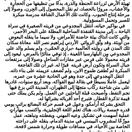
تهيئة الأرض لزراعة الحنطة والذرة، بدءًا من تنظيفها من الحجارة
والأعشاب، مرورًا بالحصاد، ثم نقل المحصول إلى الجِرن، وصولًا إلى
مرحلة إنتاج الحبوب. وكانت تلك الأعمال الشاقة مدرسة مبكرة
للصبر وتحمل المسؤولية.
في بواكير حياته، انتقل المجدوعي من قريته الصغيرة في سراة
الباحة ،، إلى مدينة القنفذة الساحلية المطلة على البحر الأحمر،
والتي كانت آنذاك بيئة حاضنة للأمراض، ولا سيما ما ينقله البعوض
من أوبئة. وقد وثّق الروائي الأردني إبراهيم نصر الله معاناة سكان
تلك المدن في روايته العالمية «براري الحمّى». ولم يسلم والد علي
المجدوعي من البلهارسيا اللعينة ، إذ توفي متأثرًا بالمرض، ليعود إلى
قريته محمولًا على فرس عبر مفازات الساحل وصولا إلى مرتفعات
جبال السراة وتكون أرض قريته قبرًا له. غير أن تلك الفاجعة
المبكرة لم تُطفئ طموح الابن، ولم تُضعف عزيمته على بناء ذاته.
انتقل المجدوعي إلى جدة وهو في الحادية عشرة من عمره،
ليعمل عاملًا بسيطًا في بقالة لبيع الفواكه. وبعد أربع سنوات، غادرها
على متن شاحنة ركّاب متجهًا إلى الظهران، المدينة التي بزغ فيها
نجم النفط، وأصبحت قبلة الباحثين عن العمل. ولم يكن يملك حتى
قيمة تذكرة القطار، فتبرع أحد أقربائه بشرائها له.
التحق بشركة أرامكو، وعمل في قسم حركة البضائع براتبٍ يومي
قدره خمسة ريالات. هناك تعلّم اللغة الإنجليزية، واكتسب مهاراتٍ
عملية أسهمت في تشكيل وعيه المهني. وبفطنته ونباهته، عمل
موزّعًا لمشروب البيبسي في مدينة الدمام، ينقله على دراجته
الخاصة بين الأحياء، في مسافات طويلة وحرارة شمس لافحة،