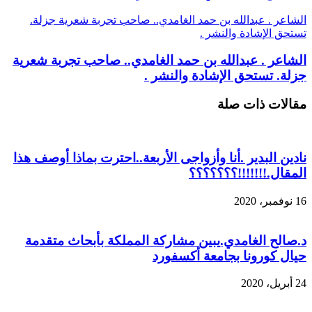
الشاعر . عبدالله بن حمد الغامدي.. صاحب تجربة شعرية جزلة.
تستحق الإشادة والنشر .
الشاعر . عبدالله بن حمد الغامدي.. صاحب تجربة شعرية
جزلة. تستحق الإشادة والنشر .
مقالات ذات صلة
نادين البدير .أنا وأزواجى الأربعة..احترت بماذا أوصف هذا
المقال.!!!!!!!؟؟؟؟؟؟؟
16 نوفمبر، 2020
د.صالح الغامدي.يبين مشاركة المملكة بأبحاث متقدمة
حيال كورونا بجامعة أكسفورد
24 أبريل، 2020