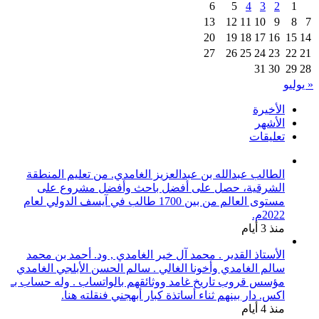
6
5
4
3
2
1
13
12
11
10
9
8
7
20
19
18
17
16
15
14
27
26
25
24
23
22
21
31
30
29
28
« يوليو
الأخيرة
الأشهر
تعليقات
الطالب عبدالله بن عبدالعزيز الغامدي. من تعليم المنطقة
الشرقية، حصل على أفضل باحث وأفضل مشروع على
مستوى العالم من بين 1700 طالب في آيسف الدولي لعام
2022م.
منذ 3 أيام
الأستاذ القدير . محمد آل خير الغامدي , ود. أحمد بن محمد
سالم الغامدي وأخونا الغالي . سالم الحسن الأبلجي الغامدي
مؤسس قروب تاريخ غامد ووثائقهم بالواتساب . وله حساب بـ
اكس. دار بينهم ثناء أساتذة كبار أبهجني فنقلته هنا.
منذ 4 أيام