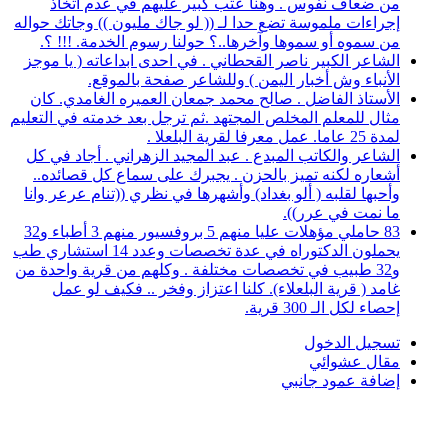
من ضعاف نفوس . وهنا عتب كبير عليهم في عدم اتخاذ
إجراءات ملموسة تضع حدا لـ (( لو جاك مليون )) وجاتك حواله
من سموه أو سموها وآخرها..؟ حولنا رسوم الخدمة. !!! ؟.
الشاعر الكبير ناصر القحطاني . في احدى ابداعاته ( يا موجز
الأنباء وش أخبار اليمن ) وللشاعر صفحة بالموقع.
الأستاذ الفاضل . صالح محمد جمعان العميره الغامدي. كان
مثال للمعلم المخلص المجتهد .ثم ترجل بعد خدمته في التعليم
لمدة 25 عاما. عمل معرفا لقرية البلعلا .
الشاعر والكاتب المبدع . عبد المجيد الزهراني . أجاد في كل
أشعاره لكنه تميز بالحزن . يجبرك على سماع كل قصائده..
وأحبها لقلبه ( ألو بغداد) وأشهرها في نظري ((تنام عرعر وانا
ما نمت في عرر)).
83 حاملي مؤهلات عليا منهم 5 بروفسيور منهم 3 أطباء و32
يحملون الدكتوراه في عدة تخصصات وعدد 14 استشاري طب
و32 طبيب في تخصصات مختلفة . وكلهم من قرية واحدة من
غامد ( قرية البلعلاء). كلنا اعتزاز وفخر .. فكيف لو عمل
إحصاء لكل الـ 300 قرية.
تسجيل الدخول
مقال عشوائي
إضافة عمود جانبي