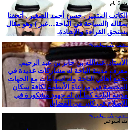
منذ 5 أيام
الكاتب المتميز . حسن أحمد الصغير . أتحفنا
بمقاله (السياحة في الباحة…غير ) وهو مقال
يستحق القراءة والإشادة.
العلم والأدب والتاريخ
منذ أسبوع واحد
الأستاذ. عبدالله بن جابر بن عبد الرحيم.
معرف مدينة الباحة له مشاركات عديدة في
تجمع أهالي الباحة وله اسهامات مع الجهات
المختصة في مراعاة الأنظمة لكافة سكان
مدينة الباحة كما أن له جهود مشكورة في
الإصلاح في كثير من القضايا.
العلم والأدب والتاريخ
منذ أسبوعين