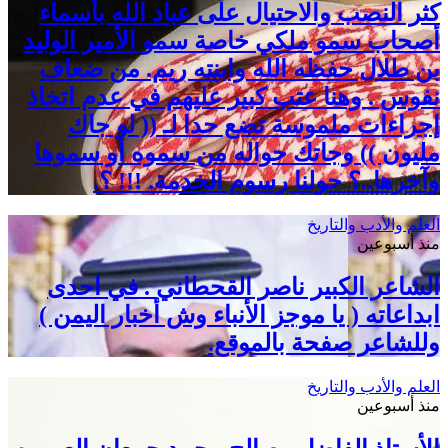
كثر النصب والاحتيال على عباد الله بأسماء
أصحاب سمو ملكي خاصة سمو الأمير الوليد
بن طلال حفظه الله وابنته ريم. من ضعاف
نفوس . وهنا عتب كبير عليهم في عدم اتخاذ
إجراءات ملموسة تضع حدا لـ (( لو جاك
مليون )) وجاتك حواله من سموه أو سموها
وآخرها..؟ حولنا رسوم الخدمة. !!! ؟.
العلم والأدب والتاريخ
منذ أسبوعين
الشاعر الكبير ناصر القحطاني . في احدى
ابداعاته ( يا موجز الأنباء وش أخبار اليمن )
وللشاعر صفحة بالموقع.
العلم والأدب والتاريخ
منذ أسبوعين