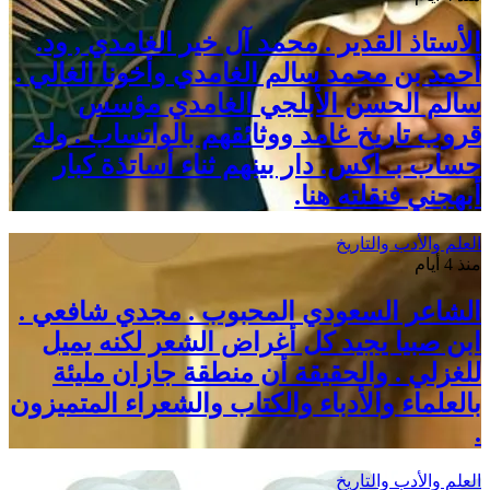
الأستاذ القدير . محمد آل خير الغامدي , ود.
أحمد بن محمد سالم الغامدي وأخونا الغالي .
سالم الحسن الأبلجي الغامدي مؤسس
قروب تاريخ غامد ووثائقهم بالواتساب . وله
حساب بـ اكس. دار بينهم ثناء أساتذة كبار
أبهجني فنقلته هنا.
العلم والأدب والتاريخ
منذ 4 أيام
الشاعر السعودي المحبوب . مجدي شافعي .
ابن صبيا يجيد كل أغراض الشعر لكنه يميل
للغزلي . والحقيقة أن منطقة جازان مليئة
بالعلماء والأدباء والكتاب والشعراء المتميزون
.
العلم والأدب والتاريخ