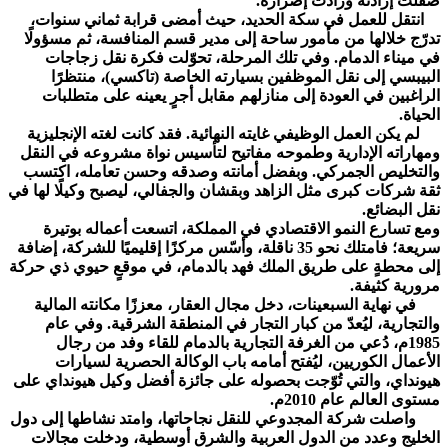
صقلت إرادته وزادت إصراره.
انتقل للعمل في سكة الحديد، حيث أمضى قرابة ثماني سنوات،
تدرّج خلالها من مأمور ساحة إلى مدير قسم المنافسة، ثم مسؤولًا
في ميناء الدمام. وفي تلك المرحلة، تحوّلت فكرة نقل زجاجات
البيبسي إلى نقل الموظفين بسيارته الخاصة (تاكسي)، منتظرًا
الراغبين في العودة إلى منازلهم مقابل أجرٍ يعينه على متطلبات
الحياة.
لم يكن العمل الوظيفي غايته النهائية. فقد كانت لغته الإنجليزية
ومهاراته الإدارية وطموحه مفاتيح لتأسيس نواة مشروعه في النقل
والتخليص الجمركي. وبفضل أمانته وصدقه وحسن تعامله، اكتسب
ثقة شركات كبرى مثل الزاهد وبقشان والجفالي، ليصبح وكيلًا لها في
نقل البضائع.
ومع تسارع النمو الاقتصادي في المملكة، اتسعت أعماله بوتيرة
سريعة؛ فامتلك نحو 35 ناقلة، وأسّس مركزًا إقليميًا للشركة، إضافة
إلى محطةٍ على طريق الملك فهد بالدمام، في موقعٍ حيوي ذي حركة
مرورية كثيفة.
في نهاية السبعينات، دخل مجال العقار، معززًا مكانته المالية
والتجارية، ليُعدّ من كبار التجار في المنطقة الشرقية. وفي عام
1985م، دُعي من الغرفة التجارية بالدمام للقاء وفد من رجال
الأعمال الكوريين، ليُفتح أمامه باب الوكالة الحصرية لسيارات
هيونداي، والتي تُوّجت بحصوله على جائزة أفضل وكيل هيونداي على
مستوى العالم عام 2010م.
واصلت شركة المجدوعي للنقل نجاحاتها، وامتد نشاطها إلى دول
الخليج وعدد من الدول العربية والشرق أوسطية، ودخلت مجالات