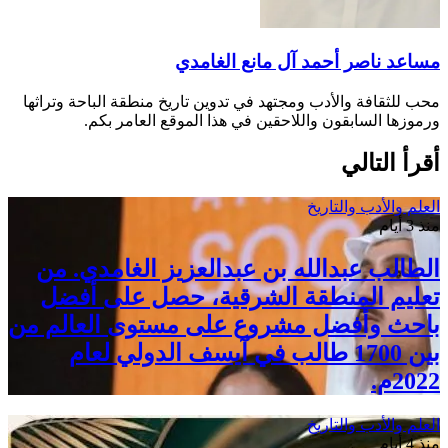
مساعد ناصر أحمد آل مانع الغامدي
محب للثقافة والأدب ومجتهد في تدوين تاريخ منطقة الباحة وتراثها
ورموزها السابقون واللاحقين في هذا الموقع العامر بكم.
أقرأ التالي
العلم والأدب والتاريخ
منذ 3 أيام
الطالب عبدالله بن عبدالعزيز الغامدي. من
تعليم المنطقة الشرقية، حصل على أفضل
باحث وأفضل مشروع على مستوى العالم من
بين 1700 طالب في آيسف الدولي لعام
2022م.
العلم والأدب والتاريخ
منذ 4 أيام