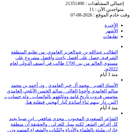
إجمالي المشاهدات : 21351490
متواجدين الآن : 11
وقت خادم الموقع : 2026-08-07
الأخيرة
الأشهر
تعليقات
الطالب عبدالله بن عبدالعزيز الغامدي. من تعليم المنطقة
الشرقية، حصل على أفضل باحث وأفضل مشروع على
مستوى العالم من بين 1700 طالب في آيسف الدولي لعام
2022م.
منذ 3 أيام
الأستاذ القدير . محمد آل خير الغامدي , ود. أحمد بن محمد
سالم الغامدي وأخونا الغالي . سالم الحسن الأبلجي الغامدي
مؤسس قروب تاريخ غامد ووثائقهم بالواتساب . وله حساب بـ
اكس. دار بينهم ثناء أساتذة كبار أبهجني فنقلته هنا.
منذ 4 أيام
الشاعر السعودي المحبوب . مجدي شافعي . ابن صبيا يجيد
كل أغراض الشعر لكنه يميل للغزلي . والحقيقة أن منطقة
جازان مليئة بالعلماء والأدباء والكتاب والشعراء المتميزون .