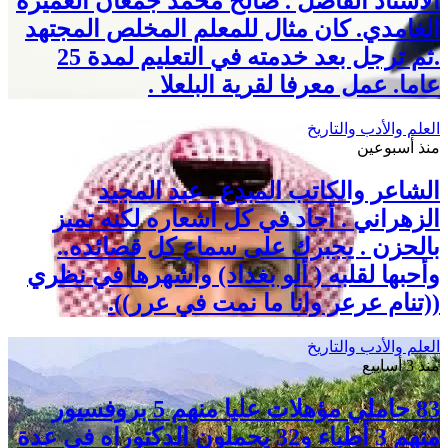
الأستاذ الفاضل . صالح محمد جمعان العميره
الغامدي. كان مثال للمعلم المخلص المجتهد
.ثم ترجل بعد خدمته في التعليم لمدة 25
عاما. عمل معرفا لقرية البلعلا .
العلم والأدب والتاريخ
منذ أسبوعين
الشاعر والكاتب المبدع . عبد المجيد
الزهراني . أجاد في كل أشعاره لكنه تميز
بالحزن . يجبرك على سماع كل قصائده..
وأحبها لقلبه ( ألو بغداد) وأشهرها في نظري
((تنام عرعر وانا ما نمت في عرر)).
العلم والأدب والتاريخ
منذ 3 أسابيع
83 حاملي مؤهلات عليا منهم 5 بروفسيور
منهم 3 أطباء و32 يحملون الدكتوراه في عدة