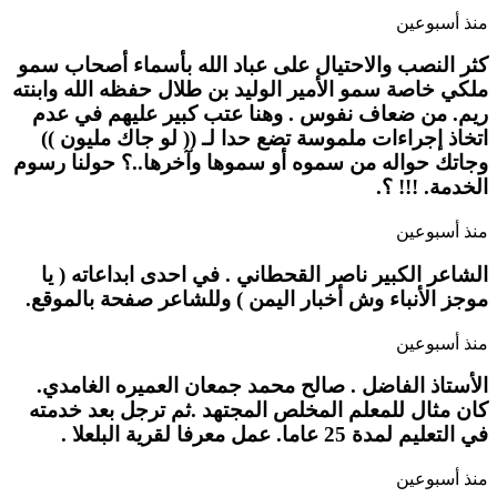
منذ أسبوعين
كثر النصب والاحتيال على عباد الله بأسماء أصحاب سمو
ملكي خاصة سمو الأمير الوليد بن طلال حفظه الله وابنته
ريم. من ضعاف نفوس . وهنا عتب كبير عليهم في عدم
اتخاذ إجراءات ملموسة تضع حدا لـ (( لو جاك مليون ))
وجاتك حواله من سموه أو سموها وآخرها..؟ حولنا رسوم
الخدمة. !!! ؟.
منذ أسبوعين
الشاعر الكبير ناصر القحطاني . في احدى ابداعاته ( يا
موجز الأنباء وش أخبار اليمن ) وللشاعر صفحة بالموقع.
منذ أسبوعين
الأستاذ الفاضل . صالح محمد جمعان العميره الغامدي.
كان مثال للمعلم المخلص المجتهد .ثم ترجل بعد خدمته
في التعليم لمدة 25 عاما. عمل معرفا لقرية البلعلا .
منذ أسبوعين