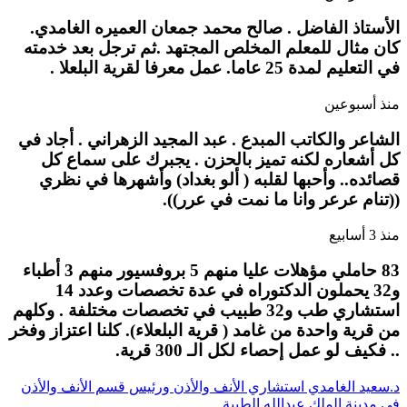
الأستاذ الفاضل . صالح محمد جمعان العميره الغامدي.
كان مثال للمعلم المخلص المجتهد .ثم ترجل بعد خدمته
في التعليم لمدة 25 عاما. عمل معرفا لقرية البلعلا .
منذ أسبوعين
الشاعر والكاتب المبدع . عبد المجيد الزهراني . أجاد في
كل أشعاره لكنه تميز بالحزن . يجبرك على سماع كل
قصائده.. وأحبها لقلبه ( ألو بغداد) وأشهرها في نظري
((تنام عرعر وانا ما نمت في عرر)).
منذ 3 أسابيع
83 حاملي مؤهلات عليا منهم 5 بروفسيور منهم 3 أطباء
و32 يحملون الدكتوراه في عدة تخصصات وعدد 14
استشاري طب و32 طبيب في تخصصات مختلفة . وكلهم
من قرية واحدة من غامد ( قرية البلعلاء). كلنا اعتزاز وفخر
.. فكيف لو عمل إحصاء لكل الـ 300 قرية.
د.سعيد الغامدي استشاري الأنف والأذن ورئيس قسم الأنف والأذن
في مدينة الملك عبدالله الطبية