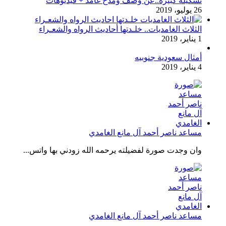
تشكيله كبيره..عن وصف ومدح غامد + فيديوهات
26 يوليو، 2019
الثلاث الغامديات.. خلـدتها أحاديث الرواه والشعـراء
1 يناير، 2019
أمثال سعودية جنوبيه
4 يناير، 2019
مساعد ناصر أحمد آل مانع الغامدي
وان وجدت صورة لفضيلته يرحمه الله زودني بها واتس...
مساعد ناصر أحمد آل مانع الغامدي