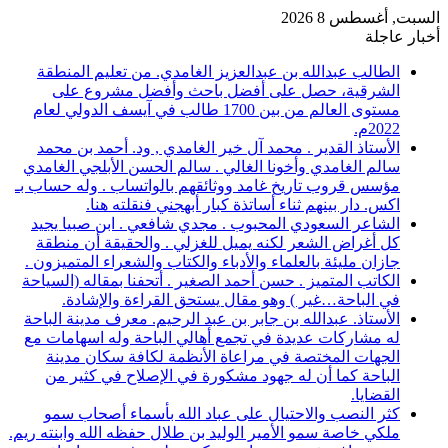
السبت, أغسطس 8 2026
أخبار عاجلة
الطالب عبدالله بن عبدالعزيز الغامدي. من تعليم المنطقة
الشرقية، حصل على أفضل باحث وأفضل مشروع على
مستوى العالم من بين 1700 طالب في آيسف الدولي لعام
2022م.
الأستاذ القدير . محمد آل خير الغامدي , ود. أحمد بن محمد
سالم الغامدي وأخونا الغالي . سالم الحسن الأبلجي الغامدي
مؤسس قروب تاريخ غامد ووثائقهم بالواتساب . وله حساب بـ
اكس. دار بينهم ثناء أساتذة كبار أبهجني فنقلته هنا.
الشاعر السعودي المحبوب . مجدي شافعي . ابن صبيا يجيد
كل أغراض الشعر لكنه يميل للغزلي . والحقيقة أن منطقة
جازان مليئة بالعلماء والأدباء والكتاب والشعراء المتميزون .
الكاتب المتميز . حسن أحمد الصغير . أتحفنا بمقاله (السياحة
في الباحة…غير ) وهو مقال يستحق القراءة والإشادة.
الأستاذ. عبدالله بن جابر بن عبد الرحيم. معرف مدينة الباحة
له مشاركات عديدة في تجمع أهالي الباحة وله اسهامات مع
الجهات المختصة في مراعاة الأنظمة لكافة سكان مدينة
الباحة كما أن له جهود مشكورة في الإصلاح في كثير من
القضايا.
كثر النصب والاحتيال على عباد الله بأسماء أصحاب سمو
ملكي خاصة سمو الأمير الوليد بن طلال حفظه الله وابنته ريم.