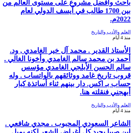
باحث وأفضل مشروع على مستوى العالم من
بين 1700 طالب في آيسف الدولي لعام
2022م.
العلم والأدب والتاريخ
منذ 4 أيام
الأستاذ القدير . محمد آل خير الغامدي , ود.
أحمد بن محمد سالم الغامدي وأخونا الغالي .
سالم الحسن الأبلجي الغامدي مؤسس
قروب تاريخ غامد ووثائقهم بالواتساب . وله
حساب بـ اكس. دار بينهم ثناء أساتذة كبار
أبهجني فنقلته هنا.
العلم والأدب والتاريخ
منذ 4 أيام
الشاعر السعودي المحبوب . مجدي شافعي .
ابن صبيا يجيد كل أغراض الشعر لكنه يميل