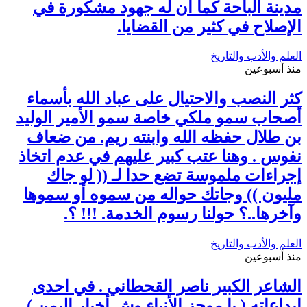
مدينة الباحة كما أن له جهود مشكورة في
الإصلاح في كثير من القضايا.
العلم والأدب والتاريخ
منذ أسبوعين
كثر النصب والاحتيال على عباد الله بأسماء
أصحاب سمو ملكي خاصة سمو الأمير الوليد
بن طلال حفظه الله وابنته ريم. من ضعاف
نفوس . وهنا عتب كبير عليهم في عدم اتخاذ
إجراءات ملموسة تضع حدا لـ (( لو جاك
مليون )) وجاتك حواله من سموه أو سموها
وآخرها..؟ حولنا رسوم الخدمة. !!! ؟.
العلم والأدب والتاريخ
منذ أسبوعين
الشاعر الكبير ناصر القحطاني . في احدى
ابداعاته ( يا موجز الأنباء وش أخبار اليمن )