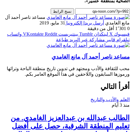
الصحية بمنطقة عسير».
نسخ الرابط
مساعد ناصر أحمد آل
مانع الغامدي
أرسل بريدا إلكترونيا
31 مايو، 2019
0
1٬301
أقل من دقيقة
فيسبوك
‫X
لينكدإن
بينتيريست
واتساب
تيلقرام
ڤايبر
مشاركة عبر البريد
طباعة
مساعد ناصر أحمد آل مانع الغامدي
محب للثقافة والأدب ومجتهد في تدوين تاريخ منطقة الباحة وتراثها
ورموزها السابقون واللاحقين في هذا الموقع العامر بكم.
أقرأ التالي
العلم والأدب والتاريخ
منذ 3 أيام
الطالب عبدالله بن عبدالعزيز الغامدي. من
تعليم المنطقة الشرقية، حصل على أفضل