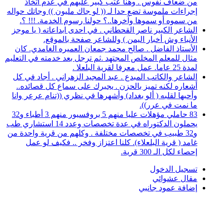
من ضعاف نفوس . وهنا عتب كبير عليهم في عدم اتخاذ
إجراءات ملموسة تضع حدا لـ (( لو جاك مليون )) وجاتك حواله
من سموه أو سموها وآخرها..؟ حولنا رسوم الخدمة. !!! ؟.
الشاعر الكبير ناصر القحطاني . في احدى ابداعاته ( يا موجز
الأنباء وش أخبار اليمن ) وللشاعر صفحة بالموقع.
الأستاذ الفاضل . صالح محمد جمعان العميره الغامدي. كان
مثال للمعلم المخلص المجتهد .ثم ترجل بعد خدمته في التعليم
لمدة 25 عاما. عمل معرفا لقرية البلعلا .
الشاعر والكاتب المبدع . عبد المجيد الزهراني . أجاد في كل
أشعاره لكنه تميز بالحزن . يجبرك على سماع كل قصائده..
وأحبها لقلبه ( ألو بغداد) وأشهرها في نظري ((تنام عرعر وانا
ما نمت في عرر)).
83 حاملي مؤهلات عليا منهم 5 بروفسيور منهم 3 أطباء و32
يحملون الدكتوراه في عدة تخصصات وعدد 14 استشاري طب
و32 طبيب في تخصصات مختلفة . وكلهم من قرية واحدة من
غامد ( قرية البلعلاء). كلنا اعتزاز وفخر .. فكيف لو عمل
إحصاء لكل الـ 300 قرية.
تسجيل الدخول
مقال عشوائي
إضافة عمود جانبي