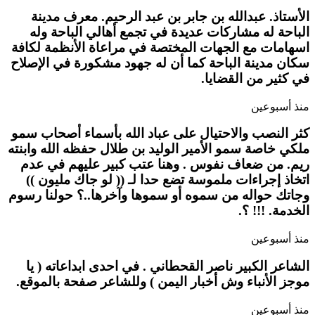
الأستاذ. عبدالله بن جابر بن عبد الرحيم. معرف مدينة
الباحة له مشاركات عديدة في تجمع أهالي الباحة وله
اسهامات مع الجهات المختصة في مراعاة الأنظمة لكافة
سكان مدينة الباحة كما أن له جهود مشكورة في الإصلاح
في كثير من القضايا.
منذ أسبوعين
كثر النصب والاحتيال على عباد الله بأسماء أصحاب سمو
ملكي خاصة سمو الأمير الوليد بن طلال حفظه الله وابنته
ريم. من ضعاف نفوس . وهنا عتب كبير عليهم في عدم
اتخاذ إجراءات ملموسة تضع حدا لـ (( لو جاك مليون ))
وجاتك حواله من سموه أو سموها وآخرها..؟ حولنا رسوم
الخدمة. !!! ؟.
منذ أسبوعين
الشاعر الكبير ناصر القحطاني . في احدى ابداعاته ( يا
موجز الأنباء وش أخبار اليمن ) وللشاعر صفحة بالموقع.
منذ أسبوعين