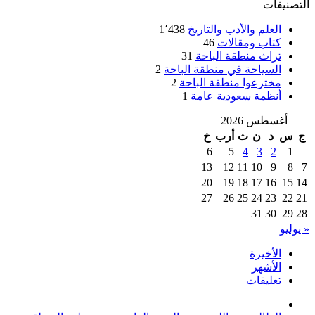
التصنيفات
العلم والأدب والتاريخ
1٬438
كتاب ومقالات
46
تراث منطقة الباحة
31
السياحة في منطقة الباحة
2
مخترعوا منطقة الباحة
2
أنظمة سعودية عامة
1
أغسطس 2026
ج
س
د
ن
ث
أرب
خ
6
5
4
3
2
1
13
12
11
10
9
8
7
20
19
18
17
16
15
14
27
26
25
24
23
22
21
31
30
29
28
« يوليو
الأخيرة
الأشهر
تعليقات