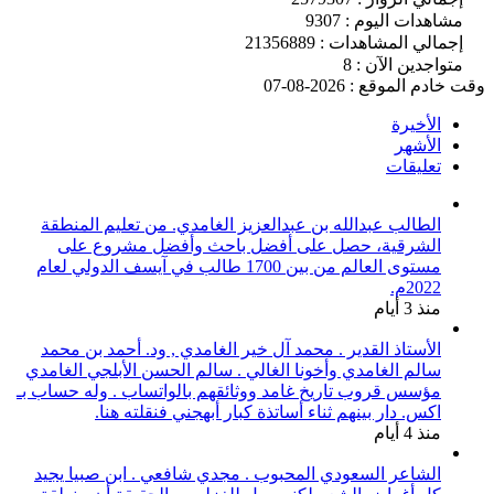
مشاهدات اليوم : 9307
إجمالي المشاهدات : 21356889
متواجدين الآن : 8
وقت خادم الموقع : 2026-08-07
الأخيرة
الأشهر
تعليقات
الطالب عبدالله بن عبدالعزيز الغامدي. من تعليم المنطقة
الشرقية، حصل على أفضل باحث وأفضل مشروع على
مستوى العالم من بين 1700 طالب في آيسف الدولي لعام
2022م.
منذ 3 أيام
الأستاذ القدير . محمد آل خير الغامدي , ود. أحمد بن محمد
سالم الغامدي وأخونا الغالي . سالم الحسن الأبلجي الغامدي
مؤسس قروب تاريخ غامد ووثائقهم بالواتساب . وله حساب بـ
اكس. دار بينهم ثناء أساتذة كبار أبهجني فنقلته هنا.
منذ 4 أيام
الشاعر السعودي المحبوب . مجدي شافعي . ابن صبيا يجيد