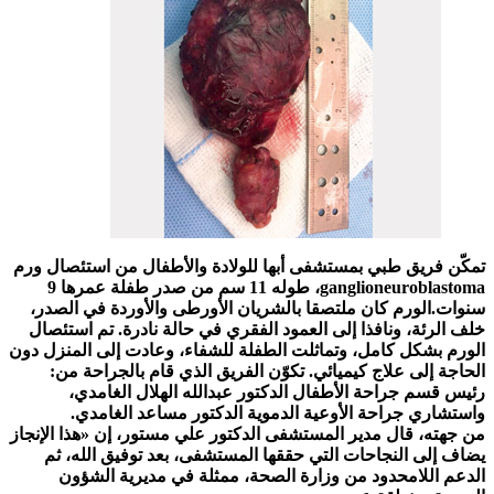
تمكّن فريق طبي بمستشفى أبها للولادة والأطفال من استئصال ورم
ganglioneuroblastoma، طوله 11 سم من صدر طفلة عمرها 9
سنوات.الورم كان ملتصقا بالشريان الأورطى والأوردة في الصدر،
خلف الرئة، ونافذا إلى العمود الفقري في حالة نادرة. تم استئصال
الورم بشكل كامل، وتماثلت الطفلة للشفاء، وعادت إلى المنزل دون
الحاجة إلى علاج كيميائي. تكوّن الفريق الذي قام بالجراحة من:
رئيس قسم جراحة الأطفال الدكتور عبدالله الهلال الغامدي،
واستشاري جراحة الأوعية الدموية الدكتور مساعد الغامدي.
من جهته، قال مدير المستشفى الدكتور علي مستور، إن «هذا الإنجاز
يضاف إلى النجاحات التي حققها المستشفى، بعد توفيق الله، ثم
الدعم اللامحدود من وزارة الصحة، ممثلة في مديرية الشؤون