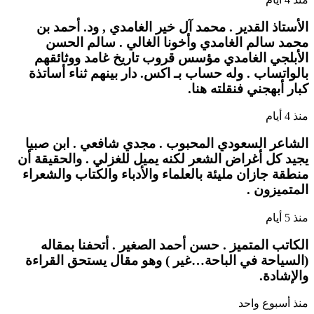
الأستاذ القدير . محمد آل خير الغامدي , ود. أحمد بن
محمد سالم الغامدي وأخونا الغالي . سالم الحسن
الأبلجي الغامدي مؤسس قروب تاريخ غامد ووثائقهم
بالواتساب . وله حساب بـ اكس. دار بينهم ثناء أساتذة
كبار أبهجني فنقلته هنا.
منذ 4 أيام
الشاعر السعودي المحبوب . مجدي شافعي . ابن صبيا
يجيد كل أغراض الشعر لكنه يميل للغزلي . والحقيقة أن
منطقة جازان مليئة بالعلماء والأدباء والكتاب والشعراء
المتميزون .
منذ 5 أيام
الكاتب المتميز . حسن أحمد الصغير . أتحفنا بمقاله
(السياحة في الباحة…غير ) وهو مقال يستحق القراءة
والإشادة.
منذ أسبوع واحد