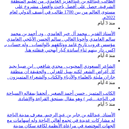
الطالب عبدالله بن عبدالعزيز الغامدي. من تعليم المنطقة
الشرقية، حصل على أفضل باحث وأفضل مشروع على
مستوى العالم من بين 1700 طالب في آيسف الدولي لعام
2022م.
منذ 3 أيام
الأستاذ القدير . محمد آل خير الغامدي , ود. أحمد بن محمد
سالم الغامدي وأخونا الغالي . سالم الحسن الأبلجي الغامدي
مؤسس قروب تاريخ غامد ووثائقهم بالواتساب . وله حساب بـ
اكس. دار بينهم ثناء أساتذة كبار أبهجني فنقلته هنا.
منذ 4 أيام
الشاعر السعودي المحبوب . مجدي شافعي . ابن صبيا يجيد
كل أغراض الشعر لكنه يميل للغزلي . والحقيقة أن منطقة
جازان مليئة بالعلماء والأدباء والكتاب والشعراء المتميزون .
منذ 4 أيام
الكاتب المتميز . حسن أحمد الصغير . أتحفنا بمقاله (السياحة
في الباحة…غير ) وهو مقال يستحق القراءة والإشادة.
منذ 5 أيام
الأستاذ. عبدالله بن جابر بن عبد الرحيم. معرف مدينة الباحة
له مشاركات عديدة في تجمع أهالي الباحة وله اسهامات مع
الجهات المختصة في مراعاة الأنظمة لكافة سكان مدينة