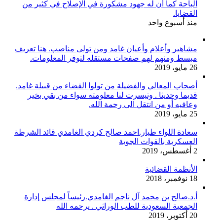
الباحة كما أن له جهود مشكورة في الإصلاح في كثير من
القضايا.
منذ أسبوع واحد
مشاهير وأعلام وأعيان غامد ومن تولى مناصب. هنا تعريف
مبسط ومنهم لهم صفحات مستقله لتوفر المعلومات.
26 مايو، 2019
أصحاب المعالي والفضيلة من تولوا القضاء من قبيلة غامد.
قديما وحديثا . وتيسرت لنا معلومته سواء من بقي بخير
وعافيه أو من انتقل الى رحمة الله.
25 مايو، 2019
سعادة اللواء طيار.احمد صالح كردي الغامدي قائد الشرطة
العسكرية بالقوات الجوية
2 أغسطس، 2019
الأنظمة القضائية
18 نوفمبر، 2018
أ.د.صالح بن محمد آل ناجم الغامدي.رئيساً لمجلس إدارة
الجمعية السعودية للطب الوراثي . يرحمه الله
20 أكتوبر، 2019