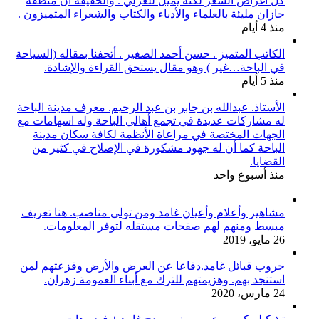
كل أغراض الشعر لكنه يميل للغزلي . والحقيقة أن منطقة
جازان مليئة بالعلماء والأدباء والكتاب والشعراء المتميزون .
منذ 4 أيام
الكاتب المتميز . حسن أحمد الصغير . أتحفنا بمقاله (السياحة
في الباحة…غير ) وهو مقال يستحق القراءة والإشادة.
منذ 5 أيام
الأستاذ. عبدالله بن جابر بن عبد الرحيم. معرف مدينة الباحة
له مشاركات عديدة في تجمع أهالي الباحة وله اسهامات مع
الجهات المختصة في مراعاة الأنظمة لكافة سكان مدينة
الباحة كما أن له جهود مشكورة في الإصلاح في كثير من
القضايا.
منذ أسبوع واحد
مشاهير وأعلام وأعيان غامد ومن تولى مناصب. هنا تعريف
مبسط ومنهم لهم صفحات مستقله لتوفر المعلومات.
26 مايو، 2019
حروب قبائل غامد.دفاعا عن العرض والأرض وفزعتهم لمن
استنجد بهم. وهزيمتهم للترك مع أبناء العمومة زهران.
24 مارس، 2020