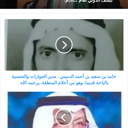
آيسف الدولي لعام 2022م.
حامد
بن
سعيد
بن
أحمد
الدميني
.
مدير
الجوازات
والجنسية
حامد بن سعيد بن أحمد الدميني . مدير الجوازات والجنسية
بالباحة
بالباحة قديما. وهو من أعلام المنطقة. يرحمه الله
قديما.
وهو
معالي
من
د.سعيد
أعلام
بن
المنطقة.
محمد
يرحمه
المليص.
الله
نائب