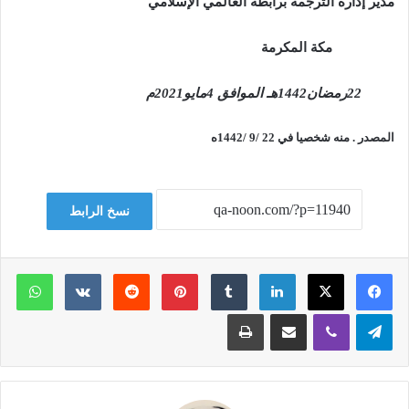
مدير إدارة الترجمة برابطة العالمي الإسلامي
مكة المكرمة
22رمضان1442هـ الموافق 4مايو2021م
المصدر . منه شخصيا في 22 /9 /1442ه
نسخ الرابط
لينكدإن
بينتيريست
وات
تيلقرام
ڤايبر
مشاركة عبر البريد
طباعة