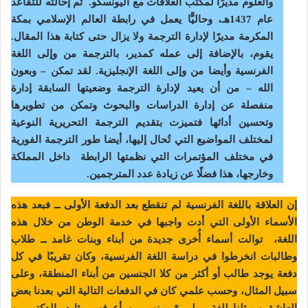
والعلوم مديرًا لمكتب العلاقات مع اليونسكو. تم إحالته للتقاعد
عام 1437هـ، وحاليًّا يعمل في رابطة العالم الإسلامي بمكة
المكرمة مديرًا لإدارة الترجمة ولا يزال حتى كتابة هذا المقال.
يقوم، بالإضافة إلى عمله كمدير، بالترجمة من وإلى اللغة
الفرنسية وأيضا من وإلى اللغة الإنجليزية. لقد تمكن – وبعون
الله – من أن يعيد لإدارة الترجمة وضعيتها السابقة إدارة
منفصلة عن إدارة الدراسات والبحوث وتمكن من تطويرها
وتحسين أدائها فتميزت بتقديم الترجمة التحريرية النوعية
لمختلف المواضيع التي تُحال إليها، أيضا طور الترجمة الفورية
في مختلف المؤتمرات التي نظمتها الرابطة داخل المملكة
وخارجها، هذا فضلًا عن زيادة عدد المترجمين.
إن العلاقة باللغة الفرنسية لم تنقطع بعد الدفعة الأولى ــ فبعد هذه
الأسماء الأولى التي أدت واجبها في خدمة الوطن من خلال هذه
اللغة، توالت أسماء أُخرى جديدة من أبناء وبنات غامد ــ طلاب
وطالبات انخرطوا في دراسة اللغة الفرنسية، وكان تقريبًا في كل
دفعة يوجد طالب أو أكثر من كلا الجنسين من أبناء المنطقة، وعلى
سبيل المثال، وحسب علمي كان في الدفعات التالية التي بعدنا بعض
العاشقين مثلنا للغة موليير*، منهم من أعرفهم مثل: الدكتور بن