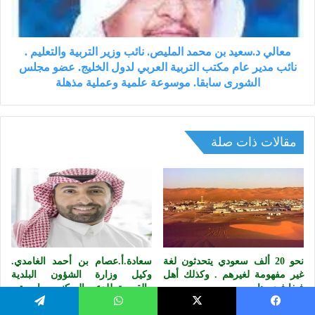
وزير
التربية
والتعليم
.
معالي د.سعيد بن محمد المليص. نائب وزير التربية والتعليم .
نائب
نائب مدير عام مكتب التربية العربي لدول الخليج. عضو مجلس
مدير
الشورى سابقا. موسوعة علمية وعملية مذهلة
عام
مكتب
التربية
العربي
مقالات ذات صلة
لدول
الخليج.
عضو
مجلس
الشورى
سابقا.
موسوعة
علمية
نحو 20 ألف سعودي يتحدثون لغة
سعادة.أ.عصام بن أحمد الغامدي.
وعملية
غير مفهومة لغيرهم . وكذلك أهل
وكيل وزارة الشؤون البلدية
مذهلة
فيفا فيديوهات
والقروية للدعم السكني. ماجستير
ودبلوم مع مرتبتي الشرف الأولى.
2 أغسطس، 2019
يسبوك
‫X
واتساب
تيلقرام
خبرات كبيرة.