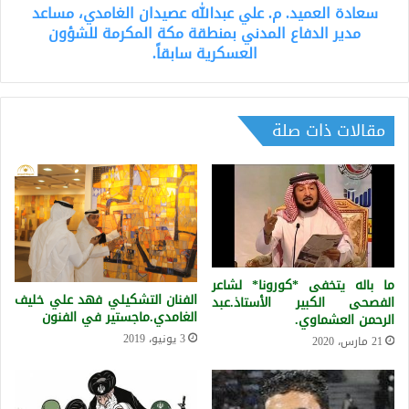
سعادة العميد. م. علي عبدالله عصيدان الغامدي، مساعد
الدفاع
المدني
مدير الدفاع المدني بمنطقة مكة المكرمة للشؤون
بمنطقة
العسكرية سابقاً.
مكة
المكرمة
للشؤون
العسكرية
مقالات ذات صلة
سابقاً.
ما باله يتخفى *كورونا* لشاعر
الفنان التشكيلي فهد علي خليف
الفصحى الكبير الأستاذ.عبد
الغامدي.ماجستير في الفنون
الرحمن العشماوي.
3 يونيو، 2019
21 مارس، 2020