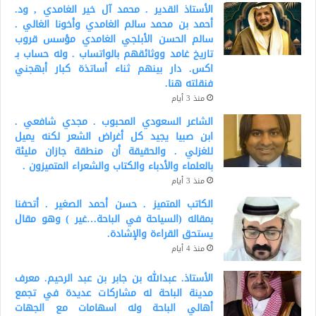
الأستاذ القدير . محمد آل خير الغامدي , ود.
أحمد بن محمد سالم الغامدي وأخونا الغالي .
سالم الحسن الأبلجي الغامدي مؤسس قروب
تاريخ غامد ووثائقهم بالواتساب . وله حساب بـ
اكس. دار بينهم ثناء أساتذة كبار أبهجني
فنقلته هنا.
منذ 3 أيام
الشاعر السعودي المحبوب . مجدي شافعي .
ابن صبيا يجيد كل أغراض الشعر لكنه يميل
للغزلي . والحقيقة أن منطقة جازان مليئة
بالعلماء والأدباء والكتاب والشعراء المتميزون .
منذ 3 أيام
الكاتب المتميز . حسن أحمد الصغير . أتحفنا
بمقاله (السياحة في الباحة…غير ) وهو مقال
يستحق القراءة والإشادة.
منذ 4 أيام
الأستاذ. عبدالله بن جابر بن عبد الرحيم. معرف
مدينة الباحة له مشاركات عديدة في تجمع
أهالي الباحة وله اسهامات مع الجهات