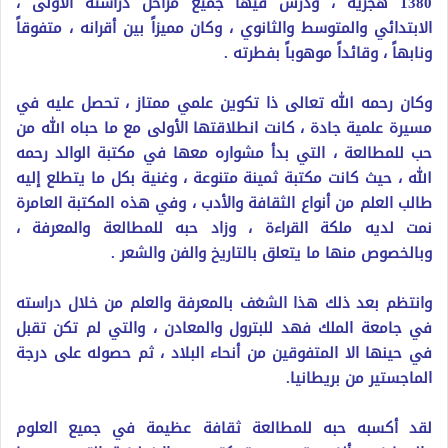
1380 هجرية ، ودرس فيها جميع مراحل دراسته الأولى ،
الابتدائي والمتوسط والثانوي ، وكان مميزاً بين أقرانه ، متفوقاً
ونابهاً ، وقائداً موهوباً بفطرته .
وكان رحمه الله تعالى ذا تكوين علمي ممتاز ، تحصل عليه في
مسيرة علمية جادة ، كانت انطلاقتها الأولى مع ما حباه الله من
حب للمطالعة ، التي بدأ مشواره معها في مكتبة الوالد رحمه
الله ، حيث كانت مكتبة ثمينة متنوعة ، وغنية بكل ما يتطلع إليه
طالب العلم من أنواع الثقافة والأدب ، وفي هذه المكتبة العامرة
نمت لديه ملكة القراءة ، وزاد حبه للمطالعة والمعرفة ،
وبالخصوص منها ما يتعلق بالتاريخ والفن والشعر .
وانتظم بعد ذلك هذا الشغف بالمعرفة والعلم من خلال دراسته
في جامعة الملك فهد للبترول والمعادن ، والتي لم تكن تقبل
في حينها الا المتفوقين من أنحاء البلاد ، ثم حصوله على درجة
الماجستير من بريطانيا.
لقد أكسبه حبه للمطالعة ثقافة عظيمة في جميع العلوم