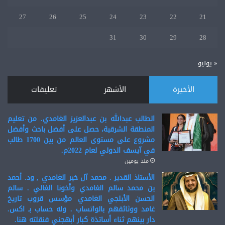
27
26
25
24
23
22
21
31
30
29
28
« يوليو
الأخيرة
الأشهر
تعليقات
الطالب عبدالله بن عبدالعزيز الغامدي. من تعليم
المنطقة الشرقية، حصل على أفضل باحث وأفضل
مشروع على مستوى العالم من بين 1700 طالب
في آيسف الدولي لعام 2022م.
منذ يومين
الأستاذ القدير . محمد آل خير الغامدي , ود. أحمد
بن محمد سالم الغامدي وأخونا الغالي . سالم
الحسن الأبلجي الغامدي مؤسس قروب تاريخ
غامد ووثائقهم بالواتساب . وله حساب بـ اكس.
دار بينهم ثناء أساتذة كبار أبهجني فنقلته هنا.