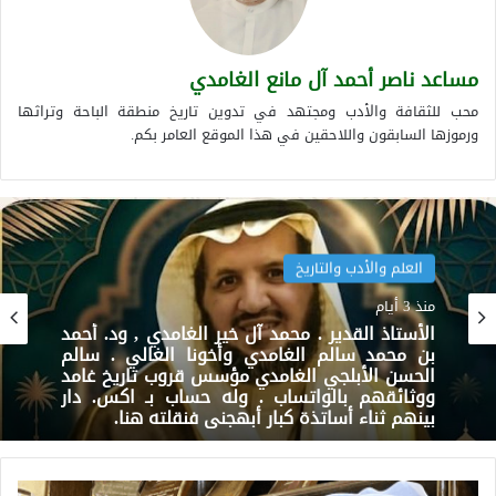
مساعد ناصر أحمد آل مانع الغامدي
محب للثقافة والأدب ومجتهد في تدوين تاريخ منطقة الباحة وتراثها
ورموزها السابقون واللاحقين في هذا الموقع العامر بكم.
العلم والأدب والتاريخ
العلم والأدب والتاريخ
منذ 3 أيام
الشاعر السعودي المحبوب . مجدي شافعي . ابن
منذ 3 أيام
صبيا يجيد كل أغراض الشعر لكنه يميل للغزلي .
والحقيقة أن منطقة جازان مليئة بالعلماء والأدباء
والكتاب والشعراء المتميزون .
الأستاذ القدير . محمد آل خير الغامدي , ود. أحمد
الأستاذ