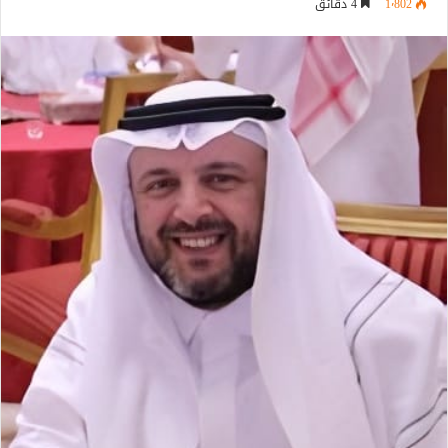
1٬802
4 دقائق
إلكترونيا