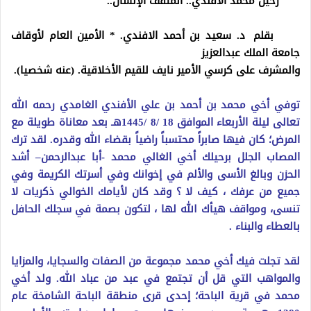
رحيل محمد الأفندي.. المثقف الإنسان..
بقلم د. سعيد بن أحمد الافندي. * الأمين العام لأوقاف
جامعة الملك عبدالعزيز
والمشرف على كرسي الأمير نايف للقيم الأخلاقية. (عنه شخصيا).
توفي أخي محمد بن أحمد بن علي الأفندي الغامدي رحمه الله
تعالى ليلة الأربعاء الموافق 18 /8 /1445هـ بعد معاناة طويلة مع
المرض؛ كان فيها صابراً محتسباً راضياً بقضاء الله وقدره. لقد ترك
المصاب الجلل برحيلك أخي الغالي محمد -أبا عبدالرحمن– أشد
الحزن وبالغ الأسى والألم في إخوانك وفي أسرتك الكريمة وفي
جميع من عرفك ، كيف لا ؟ وقد كان لأيامك الخوالي ذكريات لا
تنسى، ومواقف هيأك الله لها ، لتكون بصمة في سجلك الحافل
بالعطاء والبناء .
لقد تجلت فيك أخي محمد مجموعة من الصفات والسجايا، والمزايا
والمواهب التي قل أن تجتمع في عبد من عباد الله. ولد أخي
محمد في قرية الباحة؛ إحدى قرى منطقة الباحة الشامخة عام