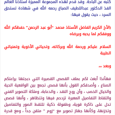
كتبه عن الباحة. وقد قدم لهذه المجموعة المميزة أستاذنا العالم
الفذ الدكتور عبداللطيف الصباغ رحمه الله في شهادة تستحق
السرد ، حيث يقول فيها:
(الأخ الكريم الفاضل الأستاذ محمد “أبو عبد الرحمن” حفظكم الله
ووفقكم لما يحبه ويرضاه
السلام عليكم ورحمة الله وبركاته، وتحياتي الأخوية وتمنياتي
الطيبة
وبعد ،،،
فهأنذا أبعث لكم بملف القصص القصيرة التي دبجتها يراعتكم
الصناع ، وأصدقكم القول بأنها قصص تجمع بين الواقعية الحية
والخيال الخصب ، وأن روح النقد ، والدعابة، وملكة التصوير الفني
والتقاط التفاصيل المعبرة تزدحم فيها وتتظاهر ، وأنها قصص
تدل على ذاكرة قوية، وطفولة ذكية تلتقط الصور والتفاصيل
وتخزنها، وكأنها جهاز تصوير مع “زوم ” متقن جداً ، ومع قدرة