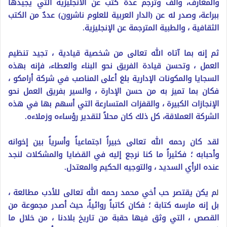
والمعارف، وألف وترجم عدة كتب عن الانجليزية التي يجيدها
ببراعة، وصدر له عن (الدار العربية للعلوم ناشرون) عددٌ من الكتب
الثقافية ، والطبية المترجمة عن الإنجليزية.
ثم إنه بما آتاه الله تعالى من شخصية قيادية ، تجيد تنظيم
العمل ، وتحسن قيادة الفريق نحو البناء والعطاء، فإنه بهذه
السجايا والمكونات الإدارية بلغ أعلى المناصب في شركة أرامكو ،
فكان بما تميز به من حسن الإدارة ، والسير بفريق العمل نحو
الإنجازات الكبيرة ، والقفزات المتسارعة التي أسهم بها في هذه
الشركة العملاقة، كل ذلك كان محلاً لتقدير رؤساءه وزملاءه.
لقد كان رحمه الله تعالى خبيراً اجتماعياً وأسرياً بين إخوانه
وأحبابه ؛ فكثيراً ما كنا نرجع إليه في القضايا والمشكلات لنجد
عنده الرأي السديد ، والتوجيه الحكيم والمعتدل.
ل
م يكن يقتصر حب أخي محمد رحمه الله تعالى للأدب مطالعة ،
بل إنه مارسه كتابة ؛ فكان كاتباً روائياً، حيث أصدر مجموعة من
القصص ، التي وثق فيها حقبة من تاريخ بلادنا ، من خلال ما