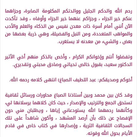
رحم الله والدكم الجليل ووالدتكم المكلومة الصابرة، وجزاهما
عنكم خير الجزاء ، وجزاكم عنهما خير الجزاء وأوفاه ، وقد تأكدت
الآن أنني أمام أسرة ذات معدن نفيس من الذكاء والعلم والأدب
والمواهب المتعددة، ومن النبل والفضيلة، وهي ذرية بعضها من
بعض ، والشيء من معدنه لا يستغرب.
وتفضلوا أنتم وإخوانكم الكرام ، وأخص بالذكر منهم أخي الأثير
الدكتور سعيد، بقبول خالص تحياتي وصادق محبتي وتقديري.
أخوكم وصديقكم: عبد اللطيف الصباغ) انتهى كلامه رحمه الله.
وقد كان بين محمد وبين أستاذنا الصباغ محاورات ورسائل ثقافية
تستحق الجمع والترتيب والإصدار ، حيث كان كلاهما يرسلانها لي،
وكأنهما رحمهما الله يستودعاني إياها ، ويطلبان مني دون
الإفصاح عن ذلك بأن أرصد المشهد ، وأكون شاهداً على تلك
السجالات الثقافية الثرية ، وإصدارها في كتاب خاص في قادم
الأيام بحول الله وقوته.