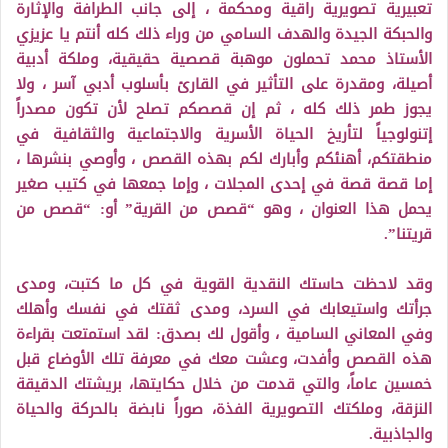
تعبيرية تصويرية راقية ومحكمة ، إلى جانب الطرافة والإثارة
والحبكة الجيدة والهدف السامي من وراء ذلك كله أنتم يا عزيزي
الأستاذ محمد تحملون موهبة قصصية حقيقية، وملكة أدبية
أصيلة، ومقدرة على التأثير في القارئ بأسلوب أدبي آسر ، ولا
يجوز طمر ذلك كله ، ثم إن قصصكم تصلح لأن تكون مصدراً
إتنولوجياً لتأريخ الحياة الأسرية والاجتماعية والثقافية في
منطقتكم، أهنئكم وأبارك لكم بهذه القصص ، وأوصي بنشرها ،
إما قصة قصة في إحدى المجلات ، وإما جمعها في كتيب صغير
يحمل هذا العنوان ، وهو “قصص من القرية” أو: “قصص من
قريتنا”.
وقد لاحظت حاستك النقدية القوية في كل ما كتبت، ومدى
جرأتك واستيعابك في السرد، ومدى ثقتك في نفسك وأهلك
وفي المعاني السامية ، وأقول لك بصدق: لقد استمتعت بقراءة
هذه القصص وأفدت، وعشت معك في معرفة تلك الأوضاع قبل
خمسين عاماً، والتي قدمت من خلال حكايتها، بريشتك الدقيقة
النزقة، وملكتك التصويرية الفذة، صوراً نابضة بالحركة والحياة
والجاذبية.