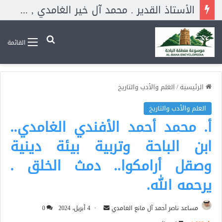
الأستاذ القدير . محمد آل خير الغامدي , ود. أحمد بن محمد سالم الغامدي وأخونا الغالي . سالم الحسن الأبلجي الغامدي مؤسس قروب تاريخ غامد ووثائقهم بالواتساب . وله حساب بـ اكس. دار بينهم ثناء أساتذة كبار أبهجني فنقلته هنا.
بحث عن
القائمة
الرئيسية
/
العلم والأدب والتاريخ
العلم والأدب والتاريخ
أ. محمد أحمد الأفندي الغامدي..
ابن الباحة وتربية بيئة دينية
وصقل أرامكوا.. دمث الخلق .
يرحمه الله.
أرسل
مساعد ناصر أحمد آل مانع الغامدي
4 أبريل، 2024
0
بريدا