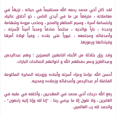
لقد كان أخي محمد رحمه الله مستقيماً في حياته ، نزيهاً في
معاملاته ، مترفعاً عن ما في أيدي الناس ، ذو أخلاق عالية،
وابتسامة آسرة ، وسيم المظهر والمخبر ، وصاحب مروءة وشهامة
ونجدة ، باراً بوالديه ، مخلصاً صادقاً ومحباً أميناً لأسرته ،
وأصدقائه ومجتمعه ، غيوراً على بلاده ، وفياً لولاة أمرها
وقياداتها ورموزها.
وقد رزق بثلاثة من الأبناء النابهين المميزين ؛ وهم عبدالرحمن
وعبدالعزيز وعمر حفظهم الله و اخواتهم الصالحات البارات.
أحسن الله عزاءنا وعزاء أسرته وأبناءه وزوجته الصابرة المكلومة
الفاضلة أم عبدالرحمن وأصدقائه وزملاءه ومحبيه.
رفع الله درجات أخي محمد في المهديين ، وأخلفه في عقبه في
الغابرين ، ولا نقول إلا ما يرضي ربنا : “إنا لله وإنا إليه راجعون” ،
والحمد لله رب العالمين.