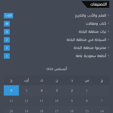
التصنيفات
وال
الإ
العلم والأدب والتاريخ
1٬438
كتاب ومقالات
46
تراث منطقة الباحة
31
السياحة في منطقة الباحة
2
مخترعوا منطقة الباحة
2
أنظمة سعودية عامة
1
أغسطس 2026
ج
س
د
ن
ث
أرب
خ
6
5
4
3
2
1
13
12
11
10
9
8
7
20
19
18
17
16
15
14