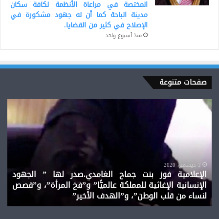
المختصة في مراعاة الأنظمة لكافة سكان
مدينة الباحة كما أن له جهود مشكورة في
الإصلاح في كثير من القضايا.
منذ أسبوع واحد
صفحات متنوعة
أمير
د.
الشعراء..
سعي
أحمد
صال
شوقي
قش
الغ
أكا
مست
إعل
د
وم
6 مارس، 2019
أمير الشعراء.. أحمد شوقي
و
في
الع
الع