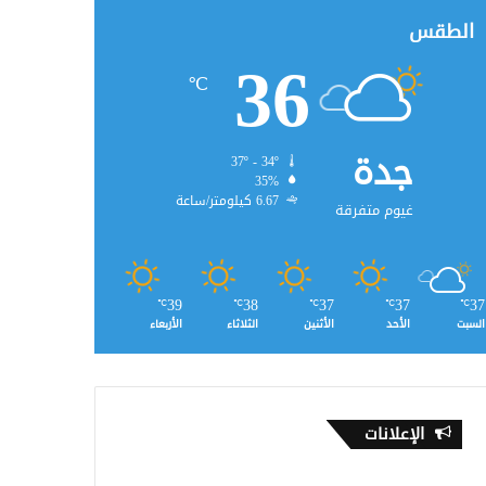
الطقس
36
℃
جدة
37º - 34º
35%
6.67 كيلومتر/ساعة
غيوم متفرقة
39
38
37
37
37
℃
℃
℃
℃
℃
السبت
الأحد
الأثنين
الثلاثاء
الأربعاء
الإعلانات