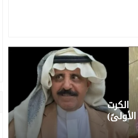
سعادة اللواء. أيمن بن عطيه الحمراني
الغامدي. بالقوات المسلحة الملكية
السعودية
الطالب عبدالله بن عبدالعزيز الغامدي. من
تعليم المنطقة الشرقية، حصل على أفضل
باحث وأفضل مشروع على مستوى العالم
من بين 1700 طالب في آيسف الدولي
لعام 2022م.
الأستاذ القدير . محمد آل خير الغامدي ,
ود. أحمد بن محمد سالم الغامدي وأخونا
الغالي . سالم الحسن الأبلجي الغامدي
مؤسس قروب تاريخ غامد ووثائقهم
بالواتساب . وله حساب بـ اكس. دار بينهم
الشاعر السعودي المحبوب . مجدي شافعي
ثناء أساتذة كبار أبهجني فنقلته هنا.
. ابن صبيا يجيد كل أغراض الشعر لكنه
يميل للغزلي . والحقيقة أن منطقة جازان
 الكرت
مليئة بالعلماء والأدباء والكتاب والشعراء
المتميزون .
لأولىً)
الكاتب المتميز . حسن أحمد الصغير . أتحفنا
بمقاله (السياحة في الباحة…غير ) وهو
د مصلح
مقال يستحق القراءة والإشادة.