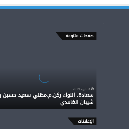
صفحات متنوعة
سعادة.
اللواء
ركن.م.مظلي
سعيد
حسين
بن
شيبان
3 مايو، 2019
الغامدي
سعادة. اللواء ركن.م.مظلي سعيد حسين ب
شيبان الغامدي
الإعلانات