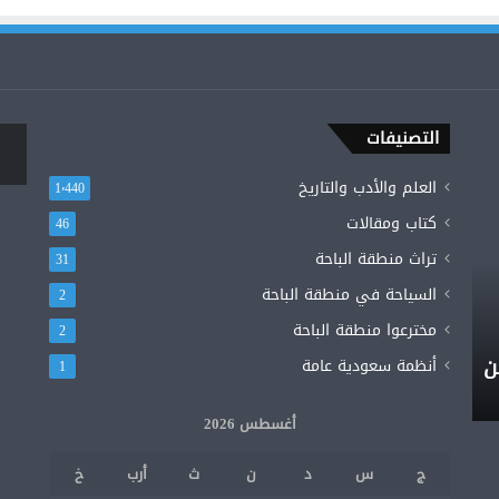
التصنيفات
العلم والأدب والتاريخ
1٬440
كتاب ومقالات
46
تراث منطقة الباحة
31
السياحة في منطقة الباحة
2
مخترعوا منطقة الباحة
2
ن
أنظمة سعودية عامة
1
أغسطس 2026
ج
س
د
ن
ث
أرب
خ