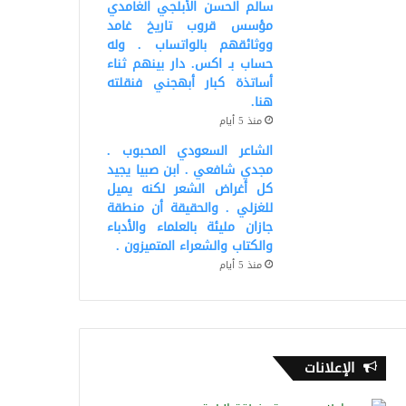
سالم الحسن الأبلجي الغامدي
مؤسس قروب تاريخ غامد
ووثائقهم بالواتساب . وله
حساب بـ اكس. دار بينهم ثناء
أساتذة كبار أبهجني فنقلته
هنا.
منذ 5 أيام
الشاعر السعودي المحبوب .
مجدي شافعي . ابن صبيا يجيد
كل أغراض الشعر لكنه يميل
للغزلي . والحقيقة أن منطقة
جازان مليئة بالعلماء والأدباء
والكتاب والشعراء المتميزون .
منذ 5 أيام
الإعلانات