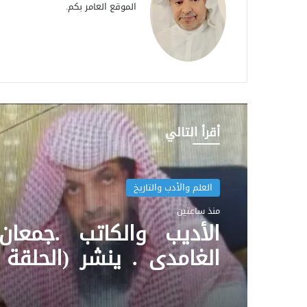
الموقع العامر بكم.
أقرأ التالي
العلم والأدب والتاريخ
منذ ساعتين
الأديب والكاتب .جمعان
الغامدي . ينشر (الحلقة ا
ما قاله المحامي . محم