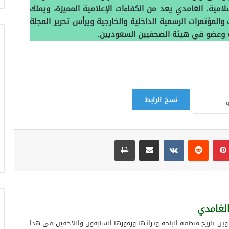
إسلامية. الغامدي يعد من الكفاءات الإعلامية المميزة، ويملك
 والمؤتمرات الرسمية الداخلية والخارجية ويرأس تحرير المجلة
ية وعضو في هيئة الصحفيين السعوديين.
نسخ الرابط
بينتيريست
مشاركة عبر البريد
طباعة
الأديب والكاتب .جمعان الكرت الغامدي .
ينشر (الحلقة الأولىً) ما قاله المحامي .
الغامدي
محمد مصلح حافظ الغامدي .. باقي رغدان
اسمها في دواوين الخلافة”
ن تاريخ منطقة الباحة وتراثها ورموزها السابقون واللاحقين في هذا