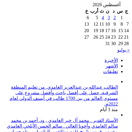
أغسطس 2026
ج
س
د
ن
ث
أرب
خ
6
5
4
3
2
1
13
12
11
10
9
8
7
20
19
18
17
16
15
14
27
26
25
24
23
22
21
31
30
29
28
« يوليو
الأخيرة
الأشهر
تعليقات
الطالب عبدالله بن عبدالعزيز الغامدي. من تعليم المنطقة
الشرقية، حصل على أفضل باحث وأفضل مشروع على
مستوى العالم من بين 1700 طالب في آيسف الدولي لعام
2022م.
منذ 3 أيام
الأستاذ القدير . محمد آل خير الغامدي , ود. أحمد بن محمد
سالم الغامدي وأخونا الغالي . سالم الحسن الأبلجي الغامدي
مؤسس قروب تاريخ غامد ووثائقهم بالواتساب . وله حساب بـ