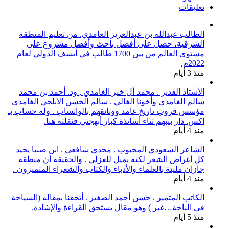
تعليقات
الطالب عبدالله بن عبدالعزيز الغامدي. من تعليم المنطقة
الشرقية، حصل على أفضل باحث وأفضل مشروع على
مستوى العالم من بين 1700 طالب في آيسف الدولي لعام
2022م.
منذ 3 أيام
الأستاذ القدير . محمد آل خير الغامدي , ود. أحمد بن محمد
سالم الغامدي وأخونا الغالي . سالم الحسن الأبلجي الغامدي
مؤسس قروب تاريخ غامد ووثائقهم بالواتساب . وله حساب بـ
اكس. دار بينهم ثناء أساتذة كبار أبهجني فنقلته هنا.
منذ 4 أيام
الشاعر السعودي المحبوب . مجدي شافعي . ابن صبيا يجيد
كل أغراض الشعر لكنه يميل للغزلي . والحقيقة أن منطقة
جازان مليئة بالعلماء والأدباء والكتاب والشعراء المتميزون .
منذ 4 أيام
الكاتب المتميز . حسن أحمد الصغير . أتحفنا بمقاله (السياحة
في الباحة…غير ) وهو مقال يستحق القراءة والإشادة.
منذ 5 أيام