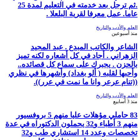
.ثم ترجل بعد خدمته في التعليم لمدة 25
عاما. عمل معرفا لقرية البلعلا .
العلم والأدب والتاريخ
منذ أسبوعين
الشاعر والكاتب المبدع . عبد المجيد
الزهراني . أجاد في كل أشعاره لكنه تميز
بالحزن . يجبرك على سماع كل قصائده..
وأحبها لقلبه ( ألو بغداد) وأشهرها في نظري
((تنام عرعر وانا ما نمت في عرر)).
العلم والأدب والتاريخ
منذ 3 أسابيع
83 حاملي مؤهلات عليا منهم 5 بروفسيور
منهم 3 أطباء و32 يحملون الدكتوراه في عدة
تخصصات وعدد 14 استشاري طب و32