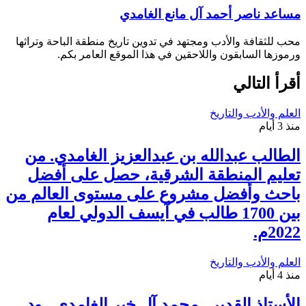
مساعد ناصر أحمد آل مانع الغامدي
محب للثقافة والأدب ومجتهد في تدوين تاريخ منطقة الباحة وتراثها
ورموزها السابقون واللاحقين في هذا الموقع العامر بكم.
أقرأ التالي
العلم والأدب والتاريخ
منذ 3 أيام
الطالب عبدالله بن عبدالعزيز الغامدي. من
تعليم المنطقة الشرقية، حصل على أفضل
باحث وأفضل مشروع على مستوى العالم من
بين 1700 طالب في آيسف الدولي لعام
2022م.
العلم والأدب والتاريخ
منذ 4 أيام
الأستاذ القدير . محمد آل خير الغامدي , ود.