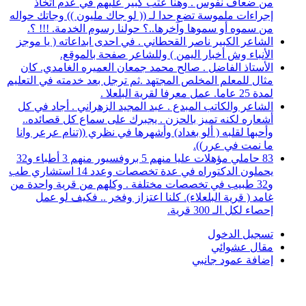
من ضعاف نفوس . وهنا عتب كبير عليهم في عدم اتخاذ
إجراءات ملموسة تضع حدا لـ (( لو جاك مليون )) وجاتك حواله
من سموه أو سموها وآخرها..؟ حولنا رسوم الخدمة. !!! ؟.
الشاعر الكبير ناصر القحطاني . في احدى ابداعاته ( يا موجز
الأنباء وش أخبار اليمن ) وللشاعر صفحة بالموقع.
الأستاذ الفاضل . صالح محمد جمعان العميره الغامدي. كان
مثال للمعلم المخلص المجتهد .ثم ترجل بعد خدمته في التعليم
لمدة 25 عاما. عمل معرفا لقرية البلعلا .
الشاعر والكاتب المبدع . عبد المجيد الزهراني . أجاد في كل
أشعاره لكنه تميز بالحزن . يجبرك على سماع كل قصائده..
وأحبها لقلبه ( ألو بغداد) وأشهرها في نظري ((تنام عرعر وانا
ما نمت في عرر)).
83 حاملي مؤهلات عليا منهم 5 بروفسيور منهم 3 أطباء و32
يحملون الدكتوراه في عدة تخصصات وعدد 14 استشاري طب
و32 طبيب في تخصصات مختلفة . وكلهم من قرية واحدة من
غامد ( قرية البلعلاء). كلنا اعتزاز وفخر .. فكيف لو عمل
إحصاء لكل الـ 300 قرية.
تسجيل الدخول
مقال عشوائي
إضافة عمود جانبي