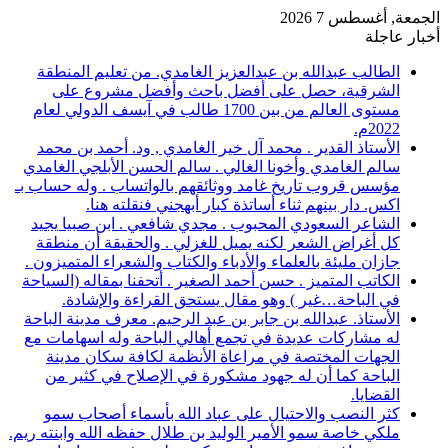
الجمعة, أغسطس 7 2026
أخبار عاجلة
الطالب عبدالله بن عبدالعزيز الغامدي. من تعليم المنطقة
الشرقية، حصل على أفضل باحث وأفضل مشروع على
مستوى العالم من بين 1700 طالب في آيسف الدولي لعام
2022م.
الأستاذ القدير . محمد آل خير الغامدي , ود. أحمد بن محمد
سالم الغامدي وأخونا الغالي . سالم الحسن الأبلجي الغامدي
مؤسس قروب تاريخ غامد ووثائقهم بالواتساب . وله حساب بـ
اكس. دار بينهم ثناء أساتذة كبار أبهجني فنقلته هنا.
الشاعر السعودي المحبوب . مجدي شافعي . ابن صبيا يجيد
كل أغراض الشعر لكنه يميل للغزلي . والحقيقة أن منطقة
جازان مليئة بالعلماء والأدباء والكتاب والشعراء المتميزون .
الكاتب المتميز . حسن أحمد الصغير . أتحفنا بمقاله (السياحة
في الباحة…غير ) وهو مقال يستحق القراءة والإشادة.
الأستاذ. عبدالله بن جابر بن عبد الرحيم. معرف مدينة الباحة
له مشاركات عديدة في تجمع أهالي الباحة وله اسهامات مع
الجهات المختصة في مراعاة الأنظمة لكافة سكان مدينة
الباحة كما أن له جهود مشكورة في الإصلاح في كثير من
القضايا.
كثر النصب والاحتيال على عباد الله بأسماء أصحاب سمو
ملكي خاصة سمو الأمير الوليد بن طلال حفظه الله وابنته ريم.