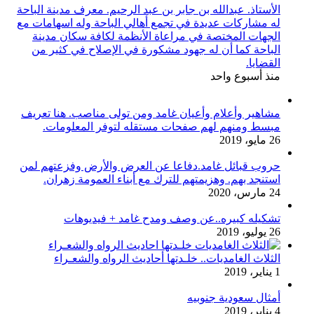
الأستاذ. عبدالله بن جابر بن عبد الرحيم. معرف مدينة الباحة
له مشاركات عديدة في تجمع أهالي الباحة وله اسهامات مع
الجهات المختصة في مراعاة الأنظمة لكافة سكان مدينة
الباحة كما أن له جهود مشكورة في الإصلاح في كثير من
القضايا.
منذ أسبوع واحد
مشاهير وأعلام وأعيان غامد ومن تولى مناصب. هنا تعريف
مبسط ومنهم لهم صفحات مستقله لتوفر المعلومات.
26 مايو، 2019
حروب قبائل غامد.دفاعا عن العرض والأرض وفزعتهم لمن
استنجد بهم. وهزيمتهم للترك مع أبناء العمومة زهران.
24 مارس، 2020
تشكيله كبيره..عن وصف ومدح غامد + فيديوهات
26 يوليو، 2019
الثلاث الغامديات.. خلـدتها أحاديث الرواه والشعـراء
1 يناير، 2019
أمثال سعودية جنوبيه
4 يناير، 2019