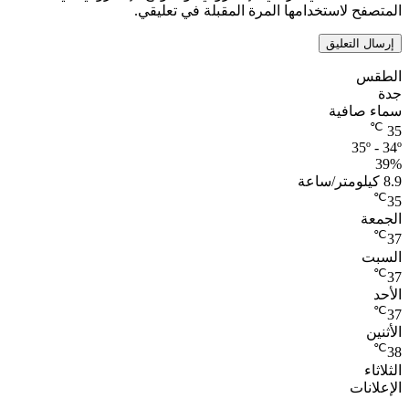
المتصفح لاستخدامها المرة المقبلة في تعليقي.
الطقس
جدة
سماء صافية
℃
35
35º - 34º
39%
8.9 كيلومتر/ساعة
℃
35
الجمعة
℃
37
السبت
℃
37
الأحد
℃
37
الأثنين
℃
38
الثلاثاء
الإعلانات