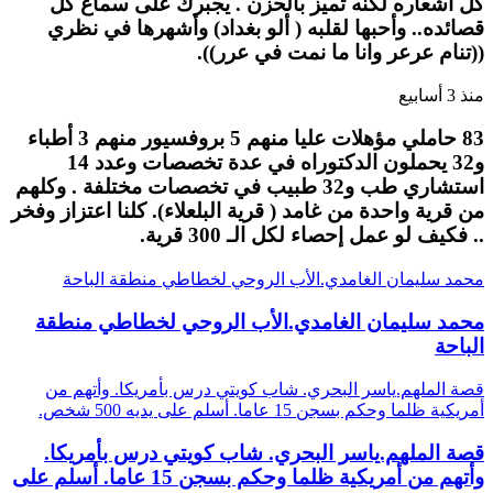
كل أشعاره لكنه تميز بالحزن . يجبرك على سماع كل
قصائده.. وأحبها لقلبه ( ألو بغداد) وأشهرها في نظري
((تنام عرعر وانا ما نمت في عرر)).
منذ 3 أسابيع
83 حاملي مؤهلات عليا منهم 5 بروفسيور منهم 3 أطباء
و32 يحملون الدكتوراه في عدة تخصصات وعدد 14
استشاري طب و32 طبيب في تخصصات مختلفة . وكلهم
من قرية واحدة من غامد ( قرية البلعلاء). كلنا اعتزاز وفخر
.. فكيف لو عمل إحصاء لكل الـ 300 قرية.
محمد سليمان الغامدي.الأب الروحي لخطاطي منطقة الباحة
محمد سليمان الغامدي.الأب الروحي لخطاطي منطقة
الباحة
قصة الملهم.ياسر البحري. شاب كويتي درس بأمريكا. وأتهم من
أمريكية ظلما وحكم بسجن 15 عاما. أسلم على يديه 500 شخص.
قصة الملهم.ياسر البحري. شاب كويتي درس بأمريكا.
وأتهم من أمريكية ظلما وحكم بسجن 15 عاما. أسلم على