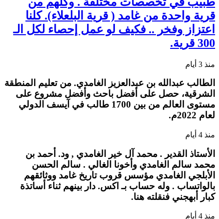
طبيب في تخصصات مختلفة . وكلهم من
قرية واحدة من غامد ( قرية البلعلاء). كلنا
اعتزاز وفخر .. فكيف لو عمل إحصاء لكل الـ
300 قرية.
منذ 3 أيام
الطالب عبدالله بن عبدالعزيز الغامدي. من تعليم المنطقة
الشرقية، حصل على أفضل باحث وأفضل مشروع على
مستوى العالم من بين 1700 طالب في آيسف الدولي
لعام 2022م.
منذ 4 أيام
الأستاذ القدير . محمد آل خير الغامدي , ود. أحمد بن
محمد سالم الغامدي وأخونا الغالي . سالم الحسن
الأبلجي الغامدي مؤسس قروب تاريخ غامد ووثائقهم
بالواتساب . وله حساب بـ اكس. دار بينهم ثناء أساتذة
كبار أبهجني فنقلته هنا.
منذ 4 أيام