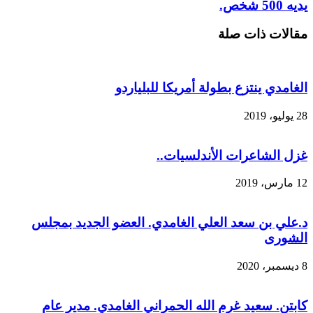
يديه 500 شخص.
مقالات ذات صلة
الغامدي ينتزع بطولة أمريكا للبلياردو
28 يوليو، 2019
غزل الشاعرات الأندلسيات..
12 مارس، 2019
د.علي بن سعد العلي الغامدي. العضو الجديد بمجلس
الشورى
8 ديسمبر، 2020
كابتن. سعيد غرم الله الحمراني الغامدي. مدير عام