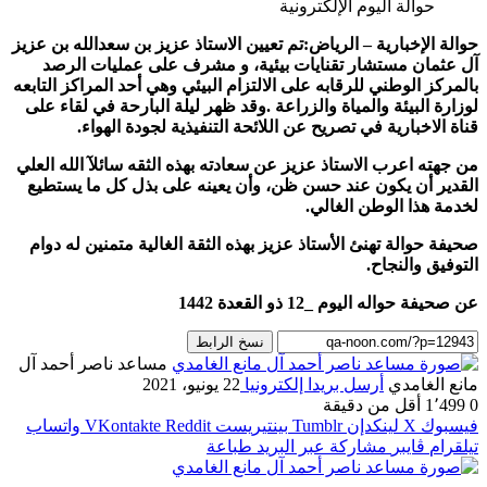
حوالة الإخبارية – الرياض:تم تعيين الاستاذ عزيز بن سعدالله بن عزيز
آل عثمان مستشار تقنايات بيئية، و مشرف على عمليات الرصد
بالمركز الوطني للرقابه على الالتزام البيئي وهي أحد المراكز التابعه
لوزارة البيئة والمياة والزراعة .وقد ظهر ليلة البارحة في لقاء على
قناة الاخبارية في تصريح عن اللائحة التنفيذية لجودة الهواء.
من جهته اعرب الاستاذ عزيز عن سعادته بهذه الثقه سائلآ الله العلي
القدير أن يكون عند حسن ظن، وأن يعينه على بذل كل ما يستطيع
لخدمة هذا الوطن الغالي.
صحيفة حوالة تهنئ الأستاذ عزيز بهذه الثقة الغالية متمنين له دوام
التوفيق والنجاح.
عن صحيفة حواله اليوم _12 ذو القعدة 1442
نسخ الرابط
مساعد ناصر أحمد آل
مانع الغامدي
أرسل بريدا إلكترونيا
22 يونيو، 2021
0
1٬499
أقل من دقيقة
فيسبوك
‫X
لينكدإن
بينتيريست
واتساب
تيلقرام
ڤايبر
مشاركة عبر البريد
طباعة