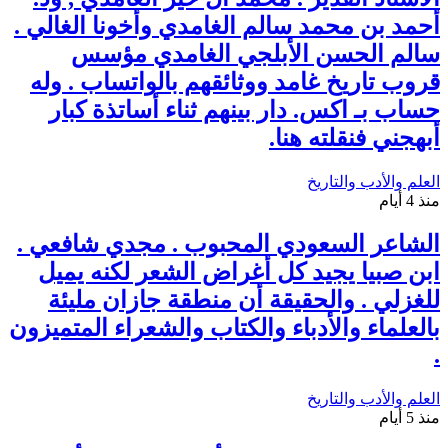
أحمد بن محمد سالم الغامدي وأخونا الغالي .
سالم الحسن الأبلجي الغامدي مؤسس
قروب تاريخ غامد ووثائقهم بالواتساب . وله
حساب بـ اكس. دار بينهم ثناء أساتذة كبار
أبهجني فنقلته هنا.
العلم والأدب والتاريخ
منذ 4 أيام
الشاعر السعودي المحبوب . مجدي شافعي .
ابن صبيا يجيد كل أغراض الشعر لكنه يميل
للغزلي . والحقيقة أن منطقة جازان مليئة
بالعلماء والأدباء والكتاب والشعراء المتميزون
.
العلم والأدب والتاريخ
منذ 5 أيام