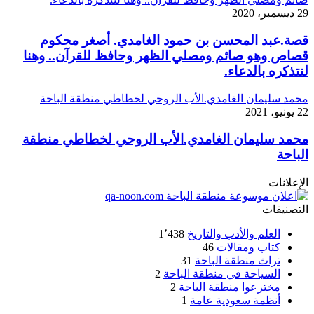
29 ديسمبر، 2020
قصة.عبد المحسن بن حمود الغامدي. أصغر محكوم
قصاص وهو صائم ومصلي الظهر وحافظ للقرآن.. وهنا
لنتذكره بالدعاء.
محمد سليمان الغامدي.الأب الروحي لخطاطي منطقة الباحة
22 يونيو، 2021
محمد سليمان الغامدي.الأب الروحي لخطاطي منطقة
الباحة
الإعلانات
التصنيفات
العلم والأدب والتاريخ
1٬438
كتاب ومقالات
46
تراث منطقة الباحة
31
السياحة في منطقة الباحة
2
مخترعوا منطقة الباحة
2
أنظمة سعودية عامة
1