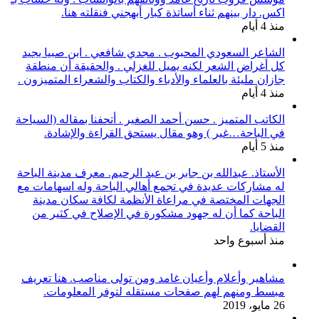
اكس. دار بينهم ثناء أساتذة كبار أبهجني فنقلته هنا.
منذ 4 أيام
الشاعر السعودي المحبوب . مجدي شافعي . ابن صبيا يجيد
كل أغراض الشعر لكنه يميل للغزلي . والحقيقة أن منطقة
جازان مليئة بالعلماء والأدباء والكتاب والشعراء المتميزون .
منذ 4 أيام
الكاتب المتميز . حسن أحمد الصغير . أتحفنا بمقاله (السياحة
في الباحة…غير ) وهو مقال يستحق القراءة والإشادة.
منذ 5 أيام
الأستاذ. عبدالله بن جابر بن عبد الرحيم. معرف مدينة الباحة
له مشاركات عديدة في تجمع أهالي الباحة وله اسهامات مع
الجهات المختصة في مراعاة الأنظمة لكافة سكان مدينة
الباحة كما أن له جهود مشكورة في الإصلاح في كثير من
القضايا.
منذ أسبوع واحد
مشاهير وأعلام وأعيان غامد ومن تولى مناصب. هنا تعريف
مبسط ومنهم لهم صفحات مستقله لتوفر المعلومات.
26 مايو، 2019