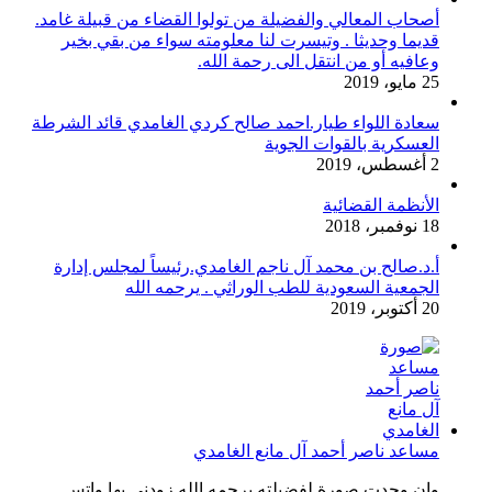
أصحاب المعالي والفضيلة من تولوا القضاء من قبيلة غامد.
قديما وحديثا . وتيسرت لنا معلومته سواء من بقي بخير
وعافيه أو من انتقل الى رحمة الله.
25 مايو، 2019
سعادة اللواء طيار.احمد صالح كردي الغامدي قائد الشرطة
العسكرية بالقوات الجوية
2 أغسطس، 2019
الأنظمة القضائية
18 نوفمبر، 2018
أ.د.صالح بن محمد آل ناجم الغامدي.رئيساً لمجلس إدارة
الجمعية السعودية للطب الوراثي . يرحمه الله
20 أكتوبر، 2019
مساعد ناصر أحمد آل مانع الغامدي
وان وجدت صورة لفضيلته يرحمه الله زودني بها واتس...