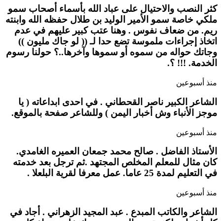
كثر النصب والاحتيال على عباد الله بأسماء أصحاب سمو
ملكي خاصة سمو الأمير الوليد بن طلال حفظه الله وابنته
ريم. من ضعاف نفوس . وهنا عتب كبير عليهم في عدم
اتخاذ إجراءات ملموسة تضع حدا لـ (( لو جاك مليون ))
وجاتك حواله من سموه أو سموها وآخرها..؟ حولنا رسوم
الخدمة. !!! ؟.
منذ أسبوعين
الشاعر الكبير ناصر القحطاني . في احدى ابداعاته ( يا
موجز الأنباء وش أخبار اليمن ) وللشاعر صفحة بالموقع.
منذ أسبوعين
الأستاذ الفاضل . صالح محمد جمعان العميره الغامدي.
كان مثال للمعلم المخلص المجتهد .ثم ترجل بعد خدمته
في التعليم لمدة 25 عاما. عمل معرفا لقرية البلعلا .
منذ أسبوعين
الشاعر والكاتب المبدع . عبد المجيد الزهراني . أجاد في