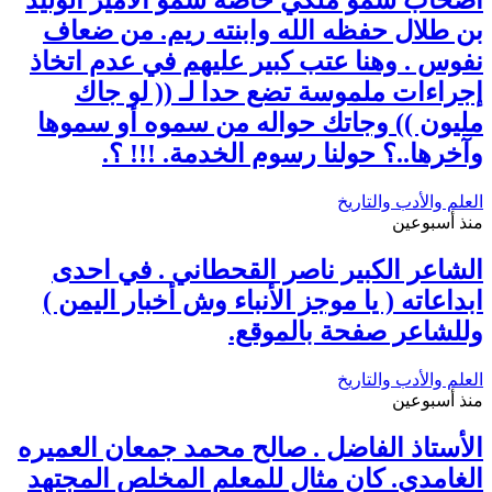
أصحاب سمو ملكي خاصة سمو الأمير الوليد
بن طلال حفظه الله وابنته ريم. من ضعاف
نفوس . وهنا عتب كبير عليهم في عدم اتخاذ
إجراءات ملموسة تضع حدا لـ (( لو جاك
مليون )) وجاتك حواله من سموه أو سموها
وآخرها..؟ حولنا رسوم الخدمة. !!! ؟.
العلم والأدب والتاريخ
منذ أسبوعين
الشاعر الكبير ناصر القحطاني . في احدى
ابداعاته ( يا موجز الأنباء وش أخبار اليمن )
وللشاعر صفحة بالموقع.
العلم والأدب والتاريخ
منذ أسبوعين
الأستاذ الفاضل . صالح محمد جمعان العميره
الغامدي. كان مثال للمعلم المخلص المجتهد