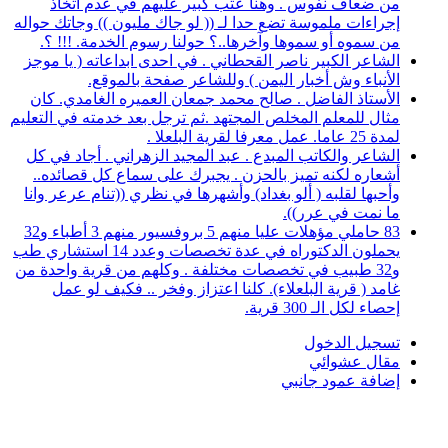
من ضعاف نفوس . وهنا عتب كبير عليهم في عدم اتخاذ
إجراءات ملموسة تضع حدا لـ (( لو جاك مليون )) وجاتك حواله
من سموه أو سموها وآخرها..؟ حولنا رسوم الخدمة. !!! ؟.
الشاعر الكبير ناصر القحطاني . في احدى ابداعاته ( يا موجز
الأنباء وش أخبار اليمن ) وللشاعر صفحة بالموقع.
الأستاذ الفاضل . صالح محمد جمعان العميره الغامدي. كان
مثال للمعلم المخلص المجتهد .ثم ترجل بعد خدمته في التعليم
لمدة 25 عاما. عمل معرفا لقرية البلعلا .
الشاعر والكاتب المبدع . عبد المجيد الزهراني . أجاد في كل
أشعاره لكنه تميز بالحزن . يجبرك على سماع كل قصائده..
وأحبها لقلبه ( ألو بغداد) وأشهرها في نظري ((تنام عرعر وانا
ما نمت في عرر)).
83 حاملي مؤهلات عليا منهم 5 بروفسيور منهم 3 أطباء و32
يحملون الدكتوراه في عدة تخصصات وعدد 14 استشاري طب
و32 طبيب في تخصصات مختلفة . وكلهم من قرية واحدة من
غامد ( قرية البلعلاء). كلنا اعتزاز وفخر .. فكيف لو عمل
إحصاء لكل الـ 300 قرية.
تسجيل الدخول
مقال عشوائي
إضافة عمود جانبي