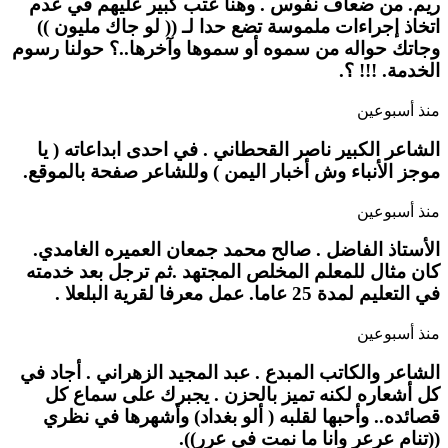
ريم. من ضعاف نفوس . وهنا عتب كبير عليهم في عدم
اتخاذ إجراءات ملموسة تضع حدا لـ (( لو جاك مليون ))
وجاتك حواله من سموه أو سموها وآخرها..؟ حولنا رسوم
الخدمة. !!! ؟.
منذ أسبوعين
الشاعر الكبير ناصر القحطاني . في احدى ابداعاته ( يا
موجز الأنباء وش أخبار اليمن ) وللشاعر صفحة بالموقع.
منذ أسبوعين
الأستاذ الفاضل . صالح محمد جمعان العميره الغامدي.
كان مثال للمعلم المخلص المجتهد .ثم ترجل بعد خدمته
في التعليم لمدة 25 عاما. عمل معرفا لقرية البلعلا .
منذ أسبوعين
الشاعر والكاتب المبدع . عبد المجيد الزهراني . أجاد في
كل أشعاره لكنه تميز بالحزن . يجبرك على سماع كل
قصائده.. وأحبها لقلبه ( ألو بغداد) وأشهرها في نظري
((تنام عرعر وانا ما نمت في عرر)).