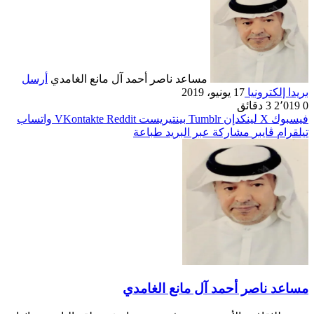
مساعد ناصر أحمد آل مانع الغامدي
أرسل
بريدا إلكترونيا
17 يونيو، 2019
0
2٬019
3 دقائق
فيسبوك
‫X
لينكدإن
بينتيريست
واتساب
تيلقرام
ڤايبر
مشاركة عبر البريد
طباعة
مساعد ناصر أحمد آل مانع الغامدي