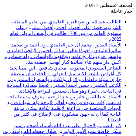
الجمعة, أغسطس 7 2026
أخبار عاجلة
الطالب عبدالله بن عبدالعزيز الغامدي. من تعليم المنطقة
الشرقية، حصل على أفضل باحث وأفضل مشروع على
مستوى العالم من بين 1700 طالب في آيسف الدولي لعام
2022م.
الأستاذ القدير . محمد آل خير الغامدي , ود. أحمد بن محمد
سالم الغامدي وأخونا الغالي . سالم الحسن الأبلجي الغامدي
مؤسس قروب تاريخ غامد ووثائقهم بالواتساب . وله حساب بـ
اكس. دار بينهم ثناء أساتذة كبار أبهجني فنقلته هنا.
الشاعر السعودي المحبوب . مجدي شافعي . ابن صبيا يجيد
كل أغراض الشعر لكنه يميل للغزلي . والحقيقة أن منطقة
جازان مليئة بالعلماء والأدباء والكتاب والشعراء المتميزون .
الكاتب المتميز . حسن أحمد الصغير . أتحفنا بمقاله (السياحة
في الباحة…غير ) وهو مقال يستحق القراءة والإشادة.
الأستاذ. عبدالله بن جابر بن عبد الرحيم. معرف مدينة الباحة
له مشاركات عديدة في تجمع أهالي الباحة وله اسهامات مع
الجهات المختصة في مراعاة الأنظمة لكافة سكان مدينة
الباحة كما أن له جهود مشكورة في الإصلاح في كثير من
القضايا.
كثر النصب والاحتيال على عباد الله بأسماء أصحاب سمو
ملكي خاصة سمو الأمير الوليد بن طلال حفظه الله وابنته ريم.