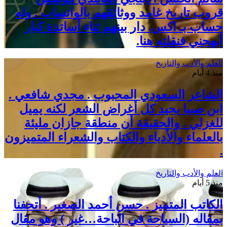
قروب تاريخ غامد ووثائقهم بالواتساب . وله
حساب بـ اكس. دار بينهم ثناء أساتذة كبار
أبهجني فنقلته هنا.
العلم والأدب والتاريخ
منذ 4 أيام
الشاعر السعودي المحبوب . مجدي شافعي .
ابن صبيا يجيد كل أغراض الشعر لكنه يميل
للغزلي . والحقيقة أن منطقة جازان مليئة
بالعلماء والأدباء والكتاب والشعراء المتميزون
.
العلم والأدب والتاريخ
منذ 5 أيام
الكاتب المتميز . حسن أحمد الصغير . أتحفنا
بمقاله (السياحة في الباحة…غير ) وهو مقال