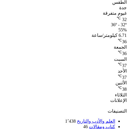
الطقس
جدة
غيوم متفرقة
℃
32
36º - 32º
55%
6.71 كيلومتر/ساعة
℃
36
الجمعة
℃
36
السبت
℃
37
الأحد
℃
37
الأثنين
℃
38
الثلاثاء
الإعلانات
التصنيفات
العلم والأدب والتاريخ
1٬438
كتاب ومقالات
46