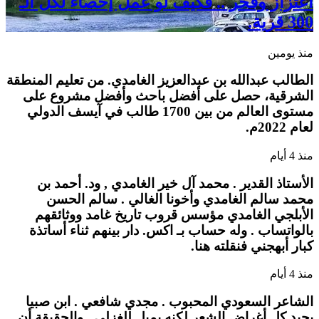
اعتزاز وفخر .. فكيف لو عمل إحصاء لكل الـ
300 قرية.
منذ يومين
الطالب عبدالله بن عبدالعزيز الغامدي. من تعليم المنطقة
الشرقية، حصل على أفضل باحث وأفضل مشروع على
مستوى العالم من بين 1700 طالب في آيسف الدولي
لعام 2022م.
منذ 4 أيام
الأستاذ القدير . محمد آل خير الغامدي , ود. أحمد بن
محمد سالم الغامدي وأخونا الغالي . سالم الحسن
الأبلجي الغامدي مؤسس قروب تاريخ غامد ووثائقهم
بالواتساب . وله حساب بـ اكس. دار بينهم ثناء أساتذة
كبار أبهجني فنقلته هنا.
منذ 4 أيام
الشاعر السعودي المحبوب . مجدي شافعي . ابن صبيا
يجيد كل أغراض الشعر لكنه يميل للغزلي . والحقيقة أن