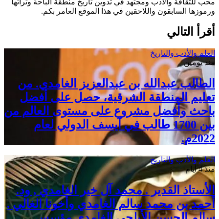
محب للثقافة والأدب ومجتهد في تدوين تاريخ منطقة الباحة وتراثها
ورموزها السابقون واللاحقين في هذا الموقع العامر بكم.
أقرأ التالي
العلم والأدب والتاريخ
منذ يومين
الطالب عبدالله بن عبدالعزيز الغامدي. من
تعليم المنطقة الشرقية، حصل على أفضل
باحث وأفضل مشروع على مستوى العالم من
بين 1700 طالب في آيسف الدولي لعام
2022م.
العلم والأدب والتاريخ
منذ 4 أيام
الأستاذ القدير . محمد آل خير الغامدي , ود.
أحمد بن محمد سالم الغامدي وأخونا الغالي .
سالم الحسن الأبلجي الغامدي مؤسس