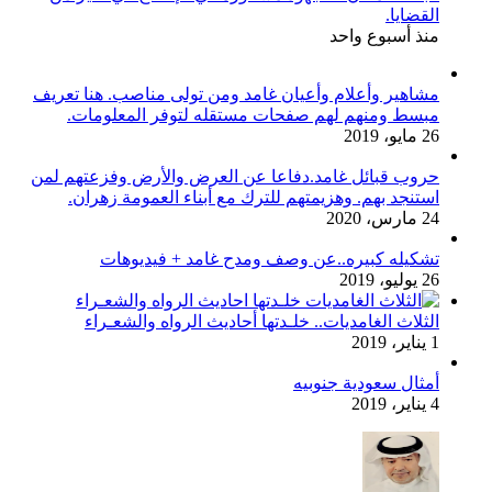
القضايا.
منذ أسبوع واحد
مشاهير وأعلام وأعيان غامد ومن تولى مناصب. هنا تعريف
مبسط ومنهم لهم صفحات مستقله لتوفر المعلومات.
26 مايو، 2019
حروب قبائل غامد.دفاعا عن العرض والأرض وفزعتهم لمن
استنجد بهم. وهزيمتهم للترك مع أبناء العمومة زهران.
24 مارس، 2020
تشكيله كبيره..عن وصف ومدح غامد + فيديوهات
26 يوليو، 2019
الثلاث الغامديات.. خلـدتها أحاديث الرواه والشعـراء
1 يناير، 2019
أمثال سعودية جنوبيه
4 يناير، 2019