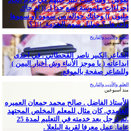
إجراءات ملموسة تضع حدا لـ (( لو جاك
مليون )) وجاتك حواله من سموه أو سموها
وآخرها..؟ حولنا رسوم الخدمة. !!! ؟.
العلم والأدب والتاريخ
منذ أسبوعين
الشاعر الكبير ناصر القحطاني . في احدى
ابداعاته ( يا موجز الأنباء وش أخبار اليمن )
وللشاعر صفحة بالموقع.
العلم والأدب والتاريخ
منذ أسبوعين
الأستاذ الفاضل . صالح محمد جمعان العميره
الغامدي. كان مثال للمعلم المخلص المجتهد
.ثم ترجل بعد خدمته في التعليم لمدة 25
عاما. عمل معرفا لقرية البلعلا .