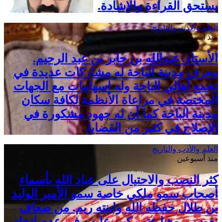
يستحق القراءة والإشادة.
العلم والأدب والتاريخ
منذ أسبوع واحد
الأستاذ. عبدالله بن جابر بن عبد الرحيم.
معرف مدينة الباحة له مشاركات عديدة في
تجمع أهالي الباحة وله اسهامات مع الجهات
المختصة في مراعاة الأنظمة لكافة سكان
مدينة الباحة كما أن له جهود مشكورة في
الإصلاح في كثير من القضايا.
العلم والأدب والتاريخ
منذ أسبوعين
كثر النصب والاحتيال على عباد الله بأسماء
أصحاب سمو ملكي خاصة سمو الأمير الوليد
بن طلال حفظه الله وابنته ريم. من ضعاف
نفوس . وهنا عتب كبير عليهم في عدم اتخاذ