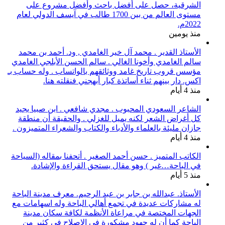
الشرقية، حصل على أفضل باحث وأفضل مشروع على
مستوى العالم من بين 1700 طالب في آيسف الدولي لعام
2022م.
منذ يومين
الأستاذ القدير . محمد آل خير الغامدي , ود. أحمد بن محمد
سالم الغامدي وأخونا الغالي . سالم الحسن الأبلجي الغامدي
مؤسس قروب تاريخ غامد ووثائقهم بالواتساب . وله حساب بـ
اكس. دار بينهم ثناء أساتذة كبار أبهجني فنقلته هنا.
منذ 4 أيام
الشاعر السعودي المحبوب . مجدي شافعي . ابن صبيا يجيد
كل أغراض الشعر لكنه يميل للغزلي . والحقيقة أن منطقة
جازان مليئة بالعلماء والأدباء والكتاب والشعراء المتميزون .
منذ 4 أيام
الكاتب المتميز . حسن أحمد الصغير . أتحفنا بمقاله (السياحة
في الباحة…غير ) وهو مقال يستحق القراءة والإشادة.
منذ 5 أيام
الأستاذ. عبدالله بن جابر بن عبد الرحيم. معرف مدينة الباحة
له مشاركات عديدة في تجمع أهالي الباحة وله اسهامات مع
الجهات المختصة في مراعاة الأنظمة لكافة سكان مدينة
الباحة كما أن له جهود مشكورة في الإصلاح في كثير من