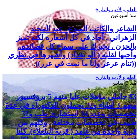
العلم والأدب والتاريخ
منذ أسبوعين
الشاعر والكاتب المبدع . عبد المجيد
الزهراني . أجاد في كل أشعاره لكنه تميز
بالحزن . يجبرك على سماع كل قصائده..
وأحبها لقلبه ( ألو بغداد) وأشهرها في نظري
((تنام عرعر وانا ما نمت في عرر)).
العلم والأدب والتاريخ
منذ 3 أسابيع
83 حاملي مؤهلات عليا منهم 5 بروفسيور
منهم 3 أطباء و32 يحملون الدكتوراه في عدة
تخصصات وعدد 14 استشاري طب و32
طبيب في تخصصات مختلفة . وكلهم من
قرية واحدة من غامد ( قرية البلعلاء). كلنا