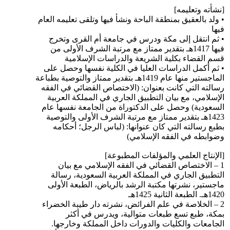
[نشأته وتعليمه]
• ولد بالعقيق بمنطقة الباحة ونشأ فيها وتلقى تعليمه العام
فيها
• ثم انتقل إلى مكة ودرس في جامعة أم القرى وتخرج
فيها 1417هـ بتقدير ممتاز مع مرتبة الشرف الأولى من
قسم القضاء بكلية الشريعة والدراسات الإسلامية
• ثم أكمل الدراسات العليا في الكلية نفسها وحصل على
الماجستير منها عام 1419هـ بتقدير ممتاز والتوصية بطباعة
رسالته التي كانت بعنوان: (الاختصاص القضائي في الفقه
الإسلامي، مع بيان التطبيق الجاري في المملكة العربية
السعودية) وحصل على الدكتوراة من الجامعة نفسها عام
1423هـ بتقدير ممتاز مع مرتبة الشرف الأولى والتوصية
بطبع رسالته التي كان عنوانها: (لباس الرجل؛ أحكامه
وضوابطه في الفقه الإسلامي)
[الإنتاج العلمي والمؤلفات المطبوعة]
1 – الاختصاص القضائي في الفقه الإسلامي مع بيان
التطبيق الجاري في المملكة العربية السعودية، رسالة
ماجستير، نشرتها مكتبة الرشد بالرياض، الطبعة الأولى
1420هـ. الطبعة الثانية 1425هـ
2 – الخلاصة في علم الفرائض، نشرته دار طيبة الخضراء
بمكة، طبع تسع طبعات متوالية، ويدرس في أكثر
الجامعات والكليات والدورات داخل المملكة وخارجها.