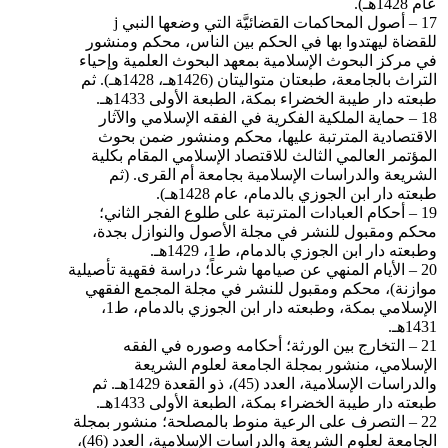
عام 1428هـ).
17 – أصول المحاكمات القضائيَّة التي وضعها النبي j
للقضاة ليهتدوا بها في الحكم بين الناس، محكم ومنشور
في مركز البحوث الإسلامية بمعهد البحوث العلمية وإحياء
التراث بالجامعة، طبعتان متواليتان (1426هـ، 1428هـ). ثم
طبعته دار طيبة الخضراء بمكة، الطبعة الأولى 1433هـ.
18 – حماية الملكية الفكرية في الفقه الإسلامي والآثار
الاقتصادية المترتبة عليها، محكم ومنشور ضمن بحوث
المؤتمر العالمي الثالث للاقتصاد الإسلامي المقام بكلية
الشريعة والدراسات الإسلامية بجامعة أم القرى. (ثم
طبعته دار ابن الجوزي بالدمام، عام 1428هـ).
19 – أحكام العبادات المترتبة على طلوع الفجر الثاني؛
محكم ومقبول للنشر في مجلة الأصول والنوازل بجدة،
وطبعته دار ابن الجوزي بالدمام، ط1، 1429هـ.
20 – الأيام المنهي عن صيامها شرعاً؛ دراسة فقهية تأصيلية
موازنة)، محكم ومقبول للنشر في مجلة المجمع الفقهي
الإسلامي بمكة، وطبعته دار ابن الجوزي بالدمام، ط1،
1431هـ.
21 – التخارج بين الورثة؛ أحكامه وصوره في الفقه
الإسلامي، منشور بمجلة الجامعة لعلوم الشريعة
والدراسات الإسلامية، العدد (45)، ذو القعدة 1429هـ. ثم
طبعته دار طيبة الخضراء بمكة، الطبعة الأولى 1433هـ.
22 – التصرف على الرعية منوط بالمصلحة؛ منشور بمجلة
الجامعة لعلوم الشريعة والدراسات الإسلامية، العدد (46)،