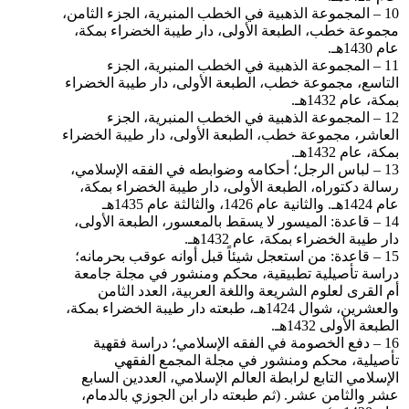
10 – المجموعة الذهبية في الخطب المنبرية، الجزء الثامن،
مجموعة خطب، الطبعة الأولى، دار طيبة الخضراء بمكة،
عام 1430هـ.
11 – المجموعة الذهبية في الخطب المنبرية، الجزء
التاسع، مجموعة خطب، الطبعة الأولى، دار طيبة الخضراء
بمكة، عام 1432هـ.
12 – المجموعة الذهبية في الخطب المنبرية، الجزء
العاشر، مجموعة خطب، الطبعة الأولى، دار طيبة الخضراء
بمكة، عام 1432هـ.
13 – لباس الرجل؛ أحكامه وضوابطه في الفقه الإسلامي،
رسالة دكتوراه، الطبعة الأولى، دار طيبة الخضراء بمكة،
عام 1424هـ. والثانية عام 1426، والثالثة عام 1435هـ
14 – قاعدة: الميسور لا يسقط بالمعسور، الطبعة الأولى،
دار طيبة الخضراء بمكة، عام 1432هـ.
15 – قاعدة: من استعجل شيئاً قبل أوانه عوقب بحرمانه؛
دراسة تأصيلية تطبيقية، محكم ومنشور في مجلة جامعة
أم القرى لعلوم الشريعة واللغة العربية، العدد الثامن
والعشرين، شوال 1424هـ، طبعته دار طيبة الخضراء بمكة،
الطبعة الأولى 1432هـ.
16 – دفع الخصومة في الفقه الإسلامي؛ دراسة فقهية
تأصيلية، محكم ومنشور في مجلة المجمع الفقهي
الإسلامي التابع لرابطة العالم الإسلامي، العددين السابع
عشر والثامن عشر. (ثم طبعته دار ابن الجوزي بالدمام،